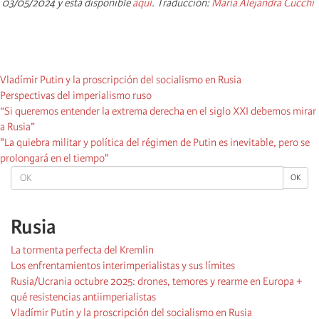
03/05/2024 y está disponible
aquí
.
Traducción:
María Alejandra Cucchi
Vladímir Putin y la proscripción del socialismo en Rusia
Perspectivas del imperialismo ruso
“Si queremos entender la extrema derecha en el siglo XXI debemos mirar
a Rusia”
"La quiebra militar y política del régimen de Putin es inevitable, pero se
prolongará en el tiempo"
OK
OK
Rusia
La tormenta perfecta del Kremlin
Los enfrentamientos interimperialistas y sus límites
Rusia/Ucrania octubre 2025: drones, temores y rearme en Europa +
qué resistencias antiimperialistas
Vladímir Putin y la proscripción del socialismo en Rusia