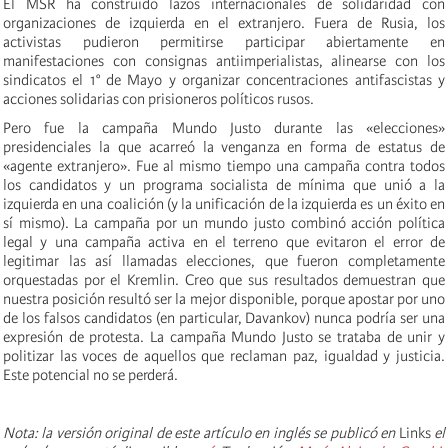
El MSR ha construido lazos internacionales de solidaridad con
organizaciones de izquierda en el extranjero. Fuera de Rusia, los
activistas pudieron permitirse participar abiertamente en
manifestaciones con consignas antiimperialistas, alinearse con los
sindicatos el 1° de Mayo y organizar concentraciones antifascistas y
acciones solidarias con prisioneros políticos rusos.
Pero fue la campaña Mundo Justo durante las «elecciones»
presidenciales la que acarreó la venganza en forma de estatus de
«agente extranjero». Fue al mismo tiempo una campaña contra todos
los candidatos y un programa socialista de mínima que unió a la
izquierda en una coalición (y la unificación de la izquierda es un éxito en
sí mismo). La campaña por un mundo justo combinó acción política
legal y una campaña activa en el terreno que evitaron el error de
legitimar las así llamadas elecciones, que fueron completamente
orquestadas por el Kremlin. Creo que sus resultados demuestran que
nuestra posición resultó ser la mejor disponible, porque apostar por uno
de los falsos candidatos (en particular, Davankov) nunca podría ser una
expresión de protesta. La campaña Mundo Justo se trataba de unir y
politizar las voces de aquellos que reclaman paz, igualdad y justicia.
Este potencial no se perderá.
Nota: la versión original de este artículo en inglés se publicó en
Links
el