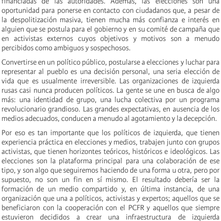
financiadas de las autoridades. Además, las elecciones son una
oportunidad para ponerse en contacto con ciudadanos que, a pesar de
la despolitización masiva, tienen mucha más confianza e interés en
alguien que se postula para el gobierno y en su comité de campaña que
en activistas externos cuyos objetivos y motivos son a menudo
percibidos como ambiguos y sospechosos.
Convertirse en un político público, postularse a elecciones y luchar para
representar al pueblo es una decisión personal, una seria elección de
vida que es usualmente irreversible. Las organizaciones de izquierda
rusas casi nunca producen políticos. La gente se une en busca de algo
más: una identidad de grupo, una lucha colectiva por un programa
revolucionario grandioso. Las grandes expectativas, en ausencia de los
medios adecuados, conducen a menudo al agotamiento y la decepción.
Por eso es tan importante que los políticos de izquierda, que tienen
experiencia práctica en elecciones y medios, trabajen junto con grupos
activistas, que tienen horizontes teóricos, históricos e ideológicos. Las
elecciones son la plataforma principal para una colaboración de ese
tipo, y son algo que seguiremos haciendo de una forma u otra, pero por
supuesto, no son un fin en sí mismo. El resultado debería ser la
formación de un medio compartido y, en última instancia, de una
organización que una a políticos, activistas y expertos; aquellos que se
beneficiaron con la cooperación con el PCFR y aquellos que siempre
estuvieron decididos a crear una infraestructura de izquierda