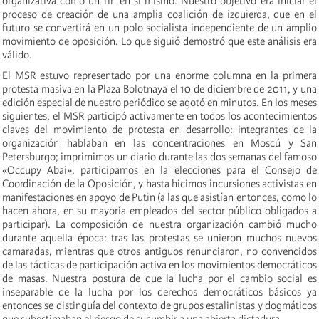
organizativa como un fin en sí mismo. Nuestro objetivo era iniciar el
proceso de creación de una amplia coalición de izquierda, que en el
futuro se convertirá en un polo socialista independiente de un amplio
movimiento de oposición. Lo que siguió demostró que este análisis era
válido.
El MSR estuvo representado por una enorme columna en la primera
protesta masiva en la Plaza Bolotnaya el 10 de diciembre de 2011, y una
edición especial de nuestro periódico se agotó en minutos. En los meses
siguientes, el MSR participó activamente en todos los acontecimientos
claves del movimiento de protesta en desarrollo: integrantes de la
organización hablaban en las concentraciones en Moscú y San
Petersburgo; imprimimos un diario durante las dos semanas del famoso
«Occupy Abai», participamos en la elecciones para el Consejo de
Coordinación de la Oposición, y hasta hicimos incursiones activistas en
manifestaciones en apoyo de Putin (a las que asistían entonces, como lo
hacen ahora, en su mayoría empleados del sector público obligados a
participar). La composición de nuestra organización cambió mucho
durante aquella época: tras las protestas se unieron muchos nuevos
camaradas, mientras que otros antiguos renunciaron, no convencidos
de las tácticas de participación activa en los movimientos democráticos
de masas. Nuestra postura de que la lucha por el cambio social es
inseparable de la lucha por los derechos democráticos básicos ya
entonces se distinguía del contexto de grupos estalinistas y dogmáticos
que subestimaban el riesgo de sucumbir a una abierta dictadura.