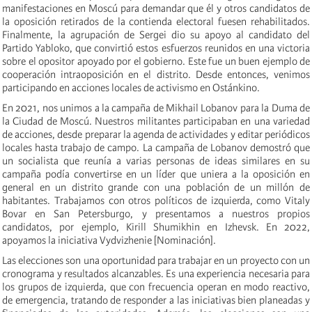
manifestaciones en Moscú para demandar que él y otros candidatos de
la oposición retirados de la contienda electoral fuesen rehabilitados.
Finalmente, la agrupación de Sergei dio su apoyo al candidato del
Partido Yabloko, que convirtió estos esfuerzos reunidos en una victoria
sobre el opositor apoyado por el gobierno. Este fue un buen ejemplo de
cooperación intraoposición en el distrito. Desde entonces, venimos
participando en acciones locales de activismo en Ostánkino.
En 2021, nos unimos a la campaña de Mikhail Lobanov para la Duma de
la Ciudad de Moscú. Nuestros militantes participaban en una variedad
de acciones, desde preparar la agenda de actividades y editar periódicos
locales hasta trabajo de campo. La campaña de Lobanov demostró que
un socialista que reunía a varias personas de ideas similares en su
campaña podía convertirse en un líder que uniera a la oposición en
general en un distrito grande con una población de un millón de
habitantes. Trabajamos con otros políticos de izquierda, como Vitaly
Bovar en San Petersburgo, y presentamos a nuestros propios
candidatos, por ejemplo, Kirill Shumikhin en Izhevsk. En 2022,
apoyamos la iniciativa Vydvizhenie [Nominación].
Las elecciones son una oportunidad para trabajar en un proyecto con un
cronograma y resultados alcanzables. Es una experiencia necesaria para
los grupos de izquierda, que con frecuencia operan en modo reactivo,
de emergencia, tratando de responder a las iniciativas bien planeadas y