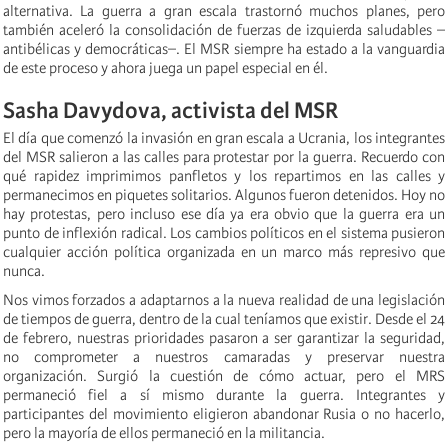
alternativa. La guerra a gran escala trastornó muchos planes, pero
también aceleró la consolidación de fuerzas de izquierda saludables –
antibélicas y democráticas–. El MSR siempre ha estado a la vanguardia
de este proceso y ahora juega un papel especial en él.
Sasha Davydova, activista del MSR
El día que comenzó la invasión en gran escala a Ucrania, los integrantes
del MSR salieron a las calles para protestar por la guerra. Recuerdo con
qué rapidez imprimimos panfletos y los repartimos en las calles y
permanecimos en piquetes solitarios. Algunos fueron detenidos. Hoy no
hay protestas, pero incluso ese día ya era obvio que la guerra era un
punto de inflexión radical. Los cambios políticos en el sistema pusieron
cualquier acción política organizada en un marco más represivo que
nunca.
Nos vimos forzados a adaptarnos a la nueva realidad de una legislación
de tiempos de guerra, dentro de la cual teníamos que existir. Desde el 24
de febrero, nuestras prioridades pasaron a ser garantizar la seguridad,
no comprometer a nuestros camaradas y preservar nuestra
organización. Surgió la cuestión de cómo actuar, pero el MRS
permaneció fiel a sí mismo durante la guerra. Integrantes y
participantes del movimiento eligieron abandonar Rusia o no hacerlo,
pero la mayoría de ellos permaneció en la militancia.