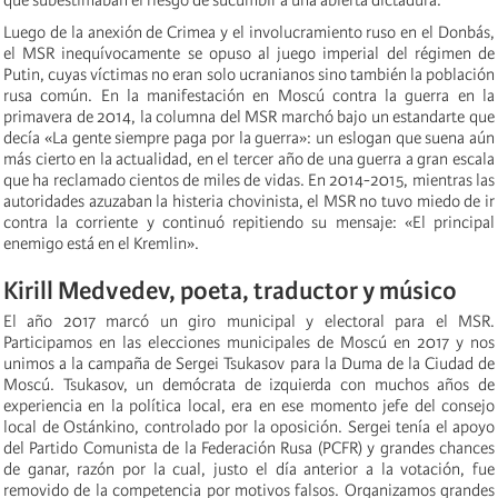
Luego de la anexión de Crimea y el involucramiento ruso en el Donbás,
el MSR inequívocamente se opuso al juego imperial del régimen de
Putin, cuyas víctimas no eran solo ucranianos sino también la población
rusa común. En la manifestación en Moscú contra la guerra en la
primavera de 2014, la columna del MSR marchó bajo un estandarte que
decía «La gente siempre paga por la guerra»: un eslogan que suena aún
más cierto en la actualidad, en el tercer año de una guerra a gran escala
que ha reclamado cientos de miles de vidas. En 2014-2015, mientras las
autoridades azuzaban la histeria chovinista, el MSR no tuvo miedo de ir
contra la corriente y continuó repitiendo su mensaje: «El principal
enemigo está en el Kremlin».
Kirill Medvedev, poeta, traductor y músico
El año 2017 marcó un giro municipal y electoral para el MSR.
Participamos en las elecciones municipales de Moscú en 2017 y nos
unimos a la campaña de Sergei Tsukasov para la Duma de la Ciudad de
Moscú. Tsukasov, un demócrata de izquierda con muchos años de
experiencia en la política local, era en ese momento jefe del consejo
local de Ostánkino, controlado por la oposición. Sergei tenía el apoyo
del Partido Comunista de la Federación Rusa (PCFR) y grandes chances
de ganar, razón por la cual, justo el día anterior a la votación, fue
removido de la competencia por motivos falsos. Organizamos grandes