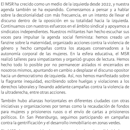
El MSR ha crecido como un medio de la izquierda desde 2022, y nuestra
agenda también se ha expandido. Comenzamos a pensar y a hablar
sobre la decolonialidad con más frecuencia, en un intento de llevar el
discurso dentro de la oposición en su totalidad hacia la izquierda.
Continuamos con nuestros esfuerzos en el ámbito sindical y apoyamos a
sindicatos independientes. Nuestros militantes han hecho escuchar sus
voces para impulsar la agenda social feminista: hemos creado un
fanzine sobre la maternidad, organizado acciones contra la violencia de
género y hecho campañas contra los ataques conservadores a la
autonomía corporal de las mujeres. En la esfera educativa, el MSR
realizó talleres para simpatizantes y organizó grupos de lectura. Hemos
hecho todo lo posible por no permanecer aislados ni encerrados en
nosotros mismos, apuntando en cambio a desplazar el discurso opositor
hacia un democratismo de izquierda. Así, nos hemos manifestado sobre
la flagrante inequidad, escribiendo sobre huelgas y violaciones a los
derechos laborales y llevando adelante campañas contra la violencia de
la ultraderecha, entre otras acciones.
También hubo alianzas horizontales en diferentes ciudades con otras
iniciativas y organizaciones por temas como la recaudación de fondos
para mujeres y prisioneros rusos o el envío de cartas a prisioneros
políticos. En San Petersburgo, seguimos participando en campañas
contra la gentrificación y el desarrollo inmobiliario en zonas verdes.