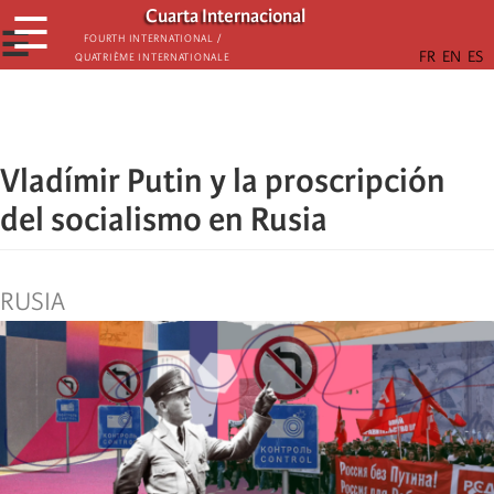
Skip
Cuarta Internacional
☰
to
☰
Fourth International /
Quatrième internationale
main
content
Vladímir Putin y la proscripción
del socialismo en Rusia
RUSIA