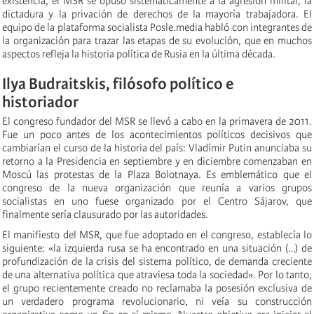
existencia, el MSR se opuso sistemáticamente a la agresión militar, la
dictadura y la privación de derechos de la mayoría trabajadora. El
equipo de la plataforma socialista Posle.media habló con integrantes de
la organización para trazar las etapas de su evolución, que en muchos
aspectos refleja la historia política de Rusia en la última década.
Ilya Budraitskis, filósofo político e
historiador
El congreso fundador del MSR se llevó a cabo en la primavera de 2011.
Fue un poco antes de los acontecimientos políticos decisivos que
cambiarían el curso de la historia del país: Vladímir Putin anunciaba su
retorno a la Presidencia en septiembre y en diciembre comenzaban en
Moscú las protestas de la Plaza Bolotnaya. Es emblemático que el
congreso de la nueva organización que reunía a varios grupos
socialistas en uno fuese organizado por el Centro Sájarov, que
finalmente sería clausurado por las autoridades.
El manifiesto del MSR, que fue adoptado en el congreso, establecía lo
siguiente: «la izquierda rusa se ha encontrado en una situación (…) de
profundización de la crisis del sistema político, de demanda creciente
de una alternativa política que atraviesa toda la sociedad». Por lo tanto,
el grupo recientemente creado no reclamaba la posesión exclusiva de
un verdadero programa revolucionario, ni veía su construcción