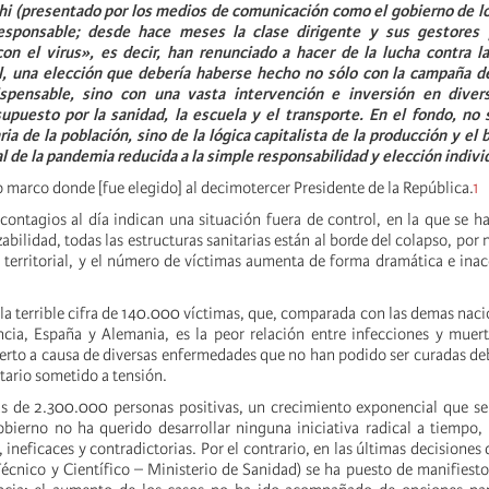
hi (presentado por los medios de comunicación como el gobierno de l
esponsable; desde hace meses la clase dirigente y sus gestores p
con el virus», es decir, han renunciado a hacer de la lucha contra l
al, una elección que debería haberse hecho no sólo con la campaña d
ispensable, sino con una vasta intervención e inversión en diver
puesto por la sanidad, la escuela y el transporte. En el fondo, no s
ia de la población, sino de la lógica capitalista de la producción y el 
al de la pandemia reducida a la simple responsabilidad y elección indivi
o marco donde [fue elegido] al decimotercer Presidente de la República.
1
ntagios al día indican una situación fuera de control, en la que se h
zabilidad, todas las estructuras sanitarias están al borde del colapso, por 
ia territorial, y el número de víctimas aumenta de forma dramática e ina
 la terrible cifra de 140.000 víctimas, que, comparada con las demas nac
cia, España y Alemania, es la peor relación entre infecciones y muer
rto a causa de diversas enfermedades que no han podido ser curadas debi
tario sometido a tensión.
 de 2.300.000 personas positivas, un crecimiento exponencial que se 
obierno no ha querido desarrollar ninguna iniciativa radical a tiempo,
 ineficaces y contradictorias. Por el contrario, en las últimas decisiones
écnico y Científico – Ministerio de Sanidad) se ha puesto de manifiest