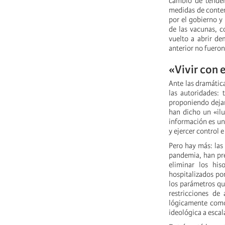
cambio de tenden
medidas de conten
por el gobierno y 
de las vacunas, 
vuelto a abrir de
anterior no fuero
«Vivir con 
Ante las dramática
las autoridades: 
proponiendo dejar
han dicho un «ilu
información es un
y ejercer control e
Pero hay más: las
pandemia, han pres
eliminar los his
hospitalizados por
los parámetros qu
restricciones de 
lógicamente com
ideológica a escal