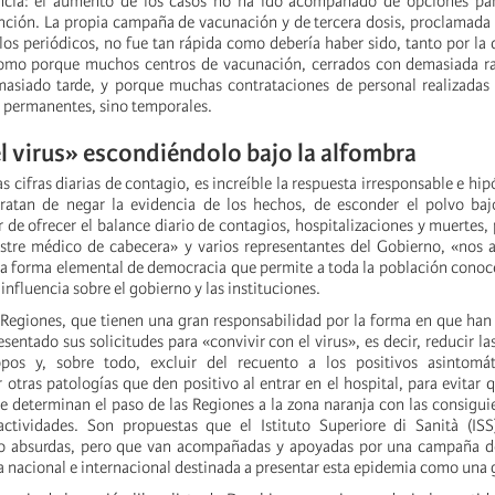
cia: el aumento de los casos no ha ido acompañado de opciones para
ción. La propia campaña de vacunación y de tercera dosis, proclamada 
los periódicos, no fue tan rápida como debería haber sido, tanto por la 
como porque muchos centros de vacunación, cerrados con demasiada ra
masiado tarde, y porque muchas contrataciones de personal realizadas
n permanentes, sino temporales.
el virus» escondiéndolo bajo la alfombra
s cifras diarias de contagio, es increíble la respuesta irresponsable e hi
tratan de negar la evidencia de los hechos, de esconder el polvo baj
 de ofrecer el balance diario de contagios, hospitalizaciones y muertes
stre médico de cabecera» y varios representantes del Gobierno, «nos 
a forma elemental de democracia que permite a toda la población conoce
 influencia sobre el gobierno y las instituciones.
 Regiones, que tienen una gran responsabilidad por la forma en que han
entado sus solicitudes para «convivir con el virus», es decir, reducir la
opos y, sobre todo, excluir del recuento a los positivos asintomá
 otras patologías que den positivo al entrar en el hospital, para evitar 
e determinan el paso de las Regiones a la zona naranja con las consigu
actividades. Son propuestas que el Istituto Superiore di Sanità (ISS
o absurdas, pero que van acompañadas y apoyadas por una campaña 
a nacional e internacional destinada a presentar esta epidemia como una 