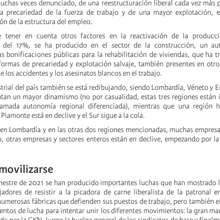
muchas veces denunciado, de una reestructuración liberal cada vez más 
a precariedad de la fuerza de trabajo y de una mayor explotación, es
ón de la estructura del empleo.
 tener en cuenta otros factores en la reactivación de la producc
s del 17%, se ha producido en el sector de la construcción, un a
as bonificaciones públicas para la rehabilitación de viviendas, que ha t
 formas de precariedad y explotación salvaje, también presentes en otro
 los accidentes y los asesinatos blancos en el trabajo.
strial del país también se está redibujando, siendo Lombardía, Véneto y
tan un mayor dinamismo (no por casualidad, estas tres regiones están
lamada autonomía regional diferenciada), mientras que una región h
 Piamonte está en declive y el Sur sigue a la cola.
 en Lombardía y en las otras dos regiones mencionadas, muchas empres
, otras empresas y sectores enteros están en declive, empezando por la
movilizarse
estre de 2021 se han producido importantes luchas que han mostrado l
jadores de resistir a la picadora de carne liberalista de la patronal e
 numerosas fábricas que defienden sus puestos de trabajo, pero también en
tos de lucha para intentar unir los diferentes movimientos: la gran ma