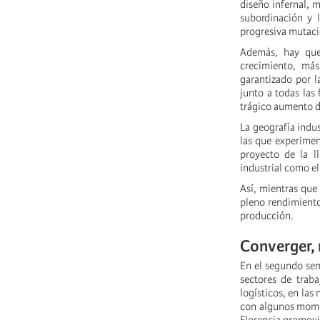
diseño infernal, 
subordinación y l
progresiva mutaci
Además, hay que
crecimiento, má
garantizado por l
junto a todas las
trágico aumento de
La geografía indu
las que experimen
proyecto de la l
industrial como el
Así, mientras que
pleno rendimiento
producción.
Converger, 
En el segundo sem
sectores de traba
logísticos, en las
con algunos momen