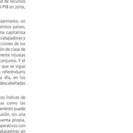
dad de recursos
el PIB en 2019,
nteamiento, un
tintos países;
ma capitalista
trabajadoras y
cciones de los
ón de clase de
mente injustas
conjunto. Y el
e que se sigue
os referéndums
a día, en los
 descabelladas
los índices de
eras como las
 también puede
usión, sin una
uenta propia,
operativos con
rabajadores en