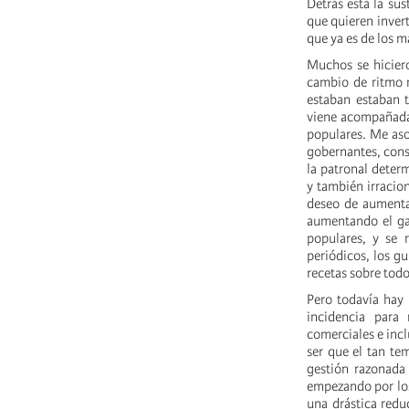
Detrás está la sus
que quieren invert
que ya es de los m
Muchos se hiciero
cambio de ritmo r
estaban estaban t
viene acompañada 
populares. Me aso
gobernantes, cons
la patronal determ
y también irracion
deseo de aumentar
aumentando el gas
populares, y se 
periódicos, los gu
recetas sobre todo
Pero todavía hay 
incidencia para
comerciales e incl
ser que el tan te
gestión razonada
empezando por los
una drástica redu