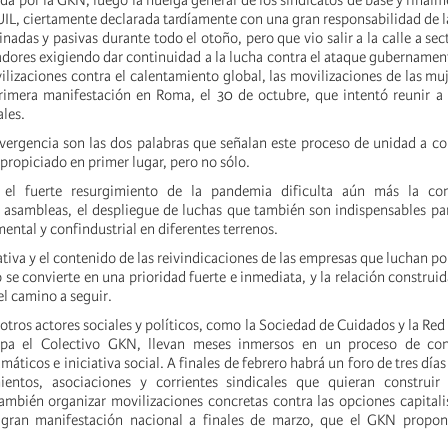
a por la GKN, luego la huelga general de los sindicatos de base y finalm
 UIL, ciertamente declarada tardíamente con una gran responsabilidad de l
inadas y pasivas durante todo el otoño, pero que vio salir a la calle a se
adores exigiendo dar continuidad a la lucha contra el ataque gubernament
lizaciones contra el calentamiento global, las movilizaciones de las muj
rimera manifestación en Roma, el 30 de octubre, que intentó reunir a 
les.
vergencia son las dos palabras que señalan este proceso de unidad a con
propiciado en primer lugar, pero no sólo.
 el fuerte resurgimiento de la pandemia dificulta aún más la con
 asambleas, el despliegue de luchas que también son indispensables pa
ntal y confindustrial en diferentes terrenos.
ativa y el contenido de las reivindicaciones de las empresas que luchan po
 se convierte en una prioridad fuerte e inmediata, y la relación construi
el camino a seguir.
otros actores sociales y políticos, como la Sociedad de Cuidados y la Re
cipa el Colectivo GKN, llevan meses inmersos en un proceso de co
áticos e iniciativa social. A finales de febrero habrá un foro de tres día
entos, asociaciones y corrientes sindicales que quieran construi
también organizar movilizaciones concretas contra las opciones capitalis
gran manifestación nacional a finales de marzo, que el GKN propon