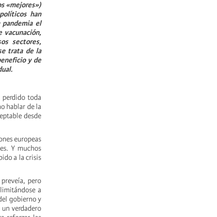
os «mejores»)
olíticos han
a pandemia el
e vacunación,
sos sectores,
e trata de la
beneficio y de
dual.
a perdido toda
no hablar de la
ceptable desde
iones europeas
tes. Y muchos
do a la crisis
preveía, pero
 limitándose a
 del gobierno y
o un verdadero