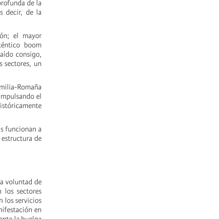
profunda de la
 decir, de la
ión; el mayor
uténtico boom
raído consigo,
s sectores, un
 Emilia-Romaña
 impulsando el
istóricamente
as funcionan a
 estructura de
a voluntad de
n los sectores
 los servicios
nifestación en