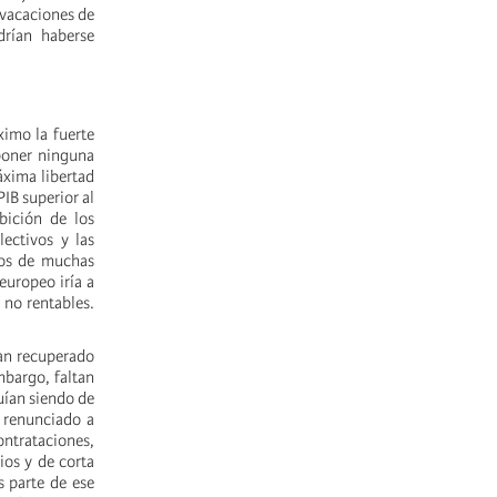
s vacaciones de
rían haberse
ximo la fuerte
 poner ninguna
áxima libertad
IB superior al
bición de los
lectivos y las
rios de muchas
europeo iría a
 no rentables.
han recuperado
mbargo, faltan
uían siendo de
 renunciado a
ontrataciones,
ios y de corta
 parte de ese