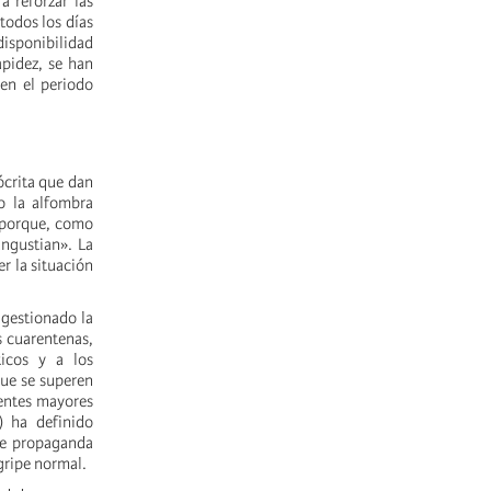
 reforzar las
todos los días
disponibilidad
pidez, se han
 en el periodo
pócrita que dan
o la alfombra
, porque, como
angustian». La
r la situación
 gestionado la
s cuarentenas,
ticos y a los
que se superen
ientes mayores
) ha definido
de propaganda
gripe normal.