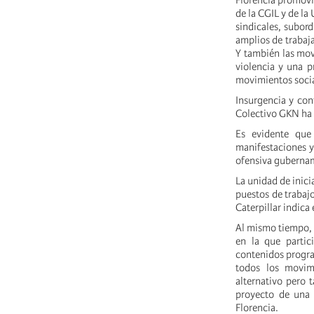
Florencia promovid
de la CGIL y de la
sindicales, subord
amplios de trabaj
Y también las movi
violencia y una p
movimientos socia
Insurgencia y con
Colectivo GKN ha 
Es evidente que
manifestaciones y
ofensiva gubername
La unidad de inici
puestos de trabajo
Caterpillar indica 
Al mismo tiempo, 
en la que parti
contenidos program
todos los movimi
alternativo pero 
proyecto de una 
Florencia.