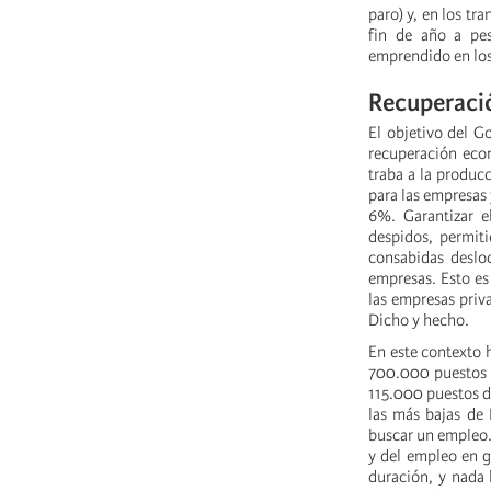
paro) y, en los tr
fin de año a pe
emprendido en los
Recuperaci
El objetivo del G
recuperación econ
traba a la producc
para las empresas 
6%. Garantizar e
despidos, permiti
consabidas desloc
empresas. Esto es
las empresas priv
Dicho y hecho.
En este contexto 
700.000 puestos d
115.000 puestos d
las más bajas de 
buscar un empleo.
y del empleo en g
duración, y nada 