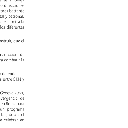
ente la huelga
as direcciones
ctores bastante
al y patronal.
eres contra la
los diferentes
struir, que el
strucción de
ra combatir la
r defender sus
da entre GKN y
d Génova 2021,
nvergencia de
s en Roma para
r un programa
tas; de ahí el
e celebrar en