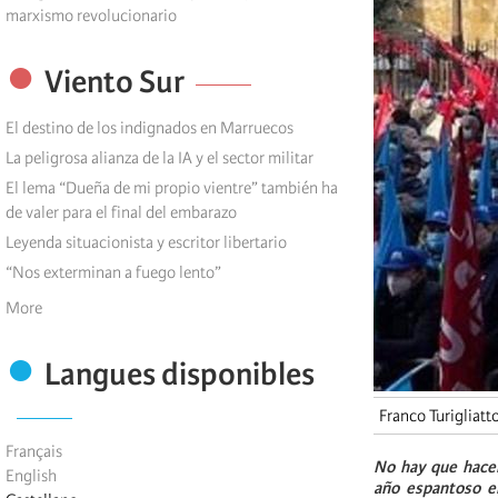
marxismo revolucionario
Viento Sur
El destino de los indignados en Marruecos
La peligrosa alianza de la IA y el sector militar
El lema “Dueña de mi propio vientre” también ha
de valer para el final del embarazo
Leyenda situacionista y escritor libertario
“Nos exterminan a fuego lento”
More
Langues disponibles
Franco Turigliatt
Français
No hay que hacer
English
año espantoso en