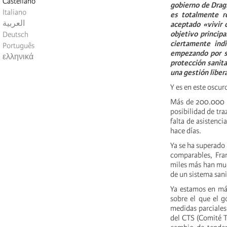
Castellano
gobierno de Drag
Italiano
es totalmente r
العربية
aceptado «vivir 
objetivo princip
Deutsch
ciertamente ind
Português
empezando por su
ελληνικά
protección sanitar
una gestión liber
Y es en este oscur
Más de 200.000 co
posibilidad de tra
falta de asistenc
hace días.
Ya se ha superado
comparables, Fran
miles más han mue
de un sistema sani
Ya estamos en más
sobre el que el g
medidas parciales,
del CTS (Comité T