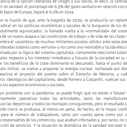
tancia de la opción liberalista de Draghi y sus socios, es decir, la canti
ir en sanidad: el porcentaje del 6,5% del gasto sanitario en relación con 
ás bajos de Europa, bajará al 6,3% en 2024.
n la ilusión de que, ante la tragedia de 2020, se produciría un repla
adical en las políticas económicas y sociales de la burguesía de los dis
otalmente equivocados: la llamada vuelta a la «normalidad» del siste
de un nuevo ataque a las condiciones de trabajo y de vida de las clases 
mbra el «asombro» de muchos militantes sociales válidos ante estas ele
ideradas todavía como «errores» y no como una inevitable y lúcida elecci
inada por la lógica del sistema capitalista; ciertamente elecciones total
ales respecto a los intereses inmediatos y futuros de la sociedad en su 
 los beneficios de la clase dominante es descarado, hasta el punto d
to militar, se vuelve a proponer la energía nuclear, rechazada por d
reactiva el proyecto del puente sobre el Estrecho de Messina, y cad
rús ideológicos del capitalismo, desde Fornero a Cottarelli, vuelcan sus
s los aspectos económicos y sociales.
un problema con la pandemia: se puede fingir que no existe o falsear 
 mantener operativas todas las actividades, tanto las manufactur
uso las deportivas y todos los montajes consiguientes, pero el resultado
mido cierre se produzca, al menos en parte, de hecho, en la mayor conf
 para el número de trabajadores, tanto por cuenta ajena como por c
 responsables de los comercios, que acaban infectados y, por tanto, no 
cción de servicios. Y la situación es dramática en la sanidad (20.000 t