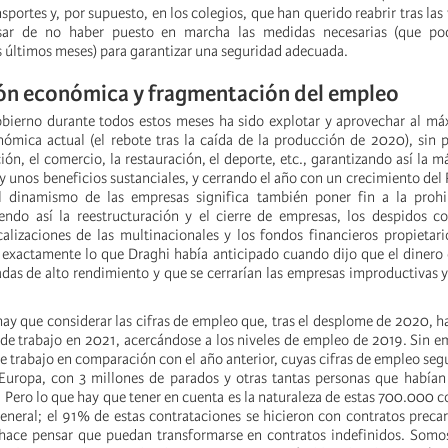
ansportes y, por supuesto, en los colegios, que han querido reabrir tras la
sar de no haber puesto en marcha las medidas necesarias (que pod
 últimos meses) para garantizar una seguridad adecuada.
ón económica y fragmentación del empleo
obierno durante todos estos meses ha sido explotar y aprovechar al má
ómica actual (el rebote tras la caída de la producción de 2020), sin
ión, el comercio, la restauración, el deporte, etc., garantizando así la m
y unos beneficios sustanciales, y cerrando el año con un crecimiento del P
l dinamismo de las empresas significa también poner fin a la prohi
endo así la reestructuración y el cierre de empresas, los despidos co
alizaciones de las multinacionales y los fondos financieros propieta
 exactamente lo que Draghi había anticipado cuando dijo que el dinero 
adas de alto rendimiento y que se cerrarían las empresas improductivas y
hay que considerar las cifras de empleo que, tras el desplome de 2020, 
e trabajo en 2021, acercándose a los niveles de empleo de 2019. Sin e
e trabajo en comparación con el año anterior, cuyas cifras de empleo seg
Europa, con 3 millones de parados y otras tantas personas que habían
 Pero lo que hay que tener en cuenta es la naturaleza de estas 700.000 c
eneral; el 91% de estas contrataciones se hicieron con contratos precar
hace pensar que puedan transformarse en contratos indefinidos. Somos