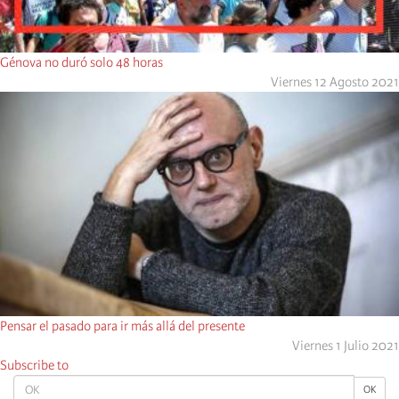
Génova no duró solo 48 horas
Viernes 12 Agosto 2021
Pensar el pasado para ir más allá del presente
Viernes 1 Julio 2021
Subscribe to
OK
OK