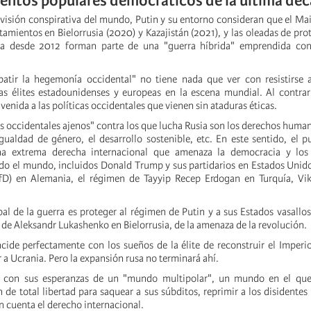
entos populares democráticos de la última dé
visión conspirativa del mundo, Putin y su entorno consideran que el Ma
tamientos en Bielorrusia (2020) y Kazajistán (2021), y las oleadas de pro
ia desde 2012 forman parte de una "guerra híbrida" emprendida con
atir la hegemonía occidental" no tiene nada que ver con resistirse a
as élites estadounidenses y europeas en la escena mundial. Al contrar
nvenida a las políticas occidentales que vienen sin ataduras éticas.
s occidentales ajenos" contra los que lucha Rusia son los derechos humano
igualdad de género, el desarrollo sostenible, etc. En este sentido, el p
na extrema derecha internacional que amenaza la democracia y los
odo el mundo, incluidos Donald Trump y sus partidarios en Estados Unido
fD) en Alemania, el régimen de Tayyip Recep Erdogan en Turquía, Vi
pal de la guerra es proteger al régimen de Putin y a sus Estados vasallos
 de Aleksandr Lukashenko en Bielorrusia, de la amenaza de la revolución.
ncide perfectamente con los sueños de la élite de reconstruir el Imperi
r a Ucrania. Pero la expansión rusa no terminará ahí.
 con sus esperanzas de un "mundo multipolar", un mundo en el que
n de total libertad para saquear a sus súbditos, reprimir a los disidentes 
n cuenta el derecho internacional.