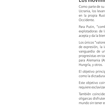
Los movimi
Como parte de su 
Ucrania, los levan
en la propia Rus
Occidente.
Para Putin, "comb
explotadoras de l
acepta y da la bie
Los únicos "valore
de expresión, la 
vanguardia de u
progresistas en t
para Alemania (A
Hungría, y otros.
El objetivo princi
como la dictadura
Este objetivo coi
requiere esclaviza
También coincide
oligarcas disfrute
mundo sin tener e