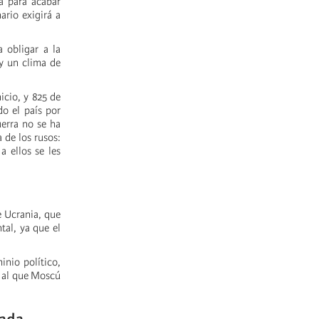
a para acabar
ario exigirá a
 obligar a la
 y un clima de
icio, y 825 de
o el país por
uerra no se ha
 de los rusos:
a ellos se les
e Ucrania, que
tal, ya que el
inio político,
, al que Moscú