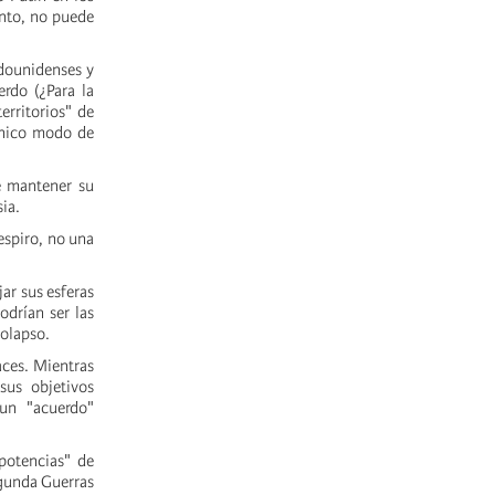
anto, no puede
adounidenses y
rdo (¿Para la
erritorios" de
 único modo de
e mantener su
sia.
espiro, no una
jar sus esferas
odrían ser las
colapso.
aces. Mientras
sus objetivos
un "acuerdo"
 potencias" de
egunda Guerras