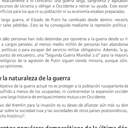
exactamente a lo contrario: una guerra larga, sangrienta y agotador
ecursos de Ucrania y obligar a Occidente a retirar su ayuda. Este escen
ificios para los que ni su población ni su economía estaban preparadas.
 larga guerra, el Estado de Putin ha cambiado desde dentro: necesita
r tales pérdidas. Esto se ha conseguido mediante la represión política
.980 personas han sido detenidas por oponerse a la guerra desde su in
an a cargos penales; al menos medio millón de personas han abandonad
 políticas o para escapar del servicio militar obligatorio. Además, la g
punto de encuentro, una "Segunda Guerra Mundial 2.0" para la mayoría
deológicos de la agresión de Putin siguen siendo minoría, aunque sólo 
sus opiniones.
 la naturaleza de la guerra
objetivo de la guerra actual no es proteger a la población rusoparlante d
sufrido a manos de los ocupantes, ni contrarrestar la expansión occiden
una larga historia de enriquecimiento mutuo con Occidente.
vo del Kremlin para la invasión es su deseo de afianzar aún más su dom
r sobre la sociedad rusa y las sociedades de otros países postsoviéticos
cho histórico".