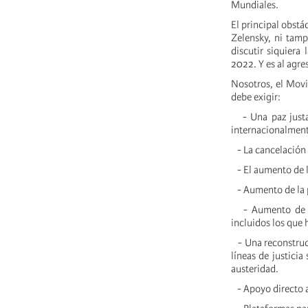
Mundiales.
El principal obstá
Zelensky, ni tamp
discutir siquiera
2022. Y es al agre
Nosotros, el Movi
debe exigir:
- Una paz justa p
internacionalment
- La cancelación 
- El aumento de la
- Aumento de la p
- Aumento de la 
incluidos los que 
- Una reconstrucc
líneas de justici
austeridad.
- Apoyo directo a 