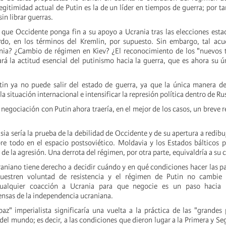
egitimidad actual de Putin es la de un líder en tiempos de guerra; por t
sin librar guerras.
que Occidente ponga fin a su apoyo a Ucrania tras las elecciones est
do, en los términos del Kremlin, por supuesto. Sin embargo, tal acue
nia? ¿Cambio de régimen en Kiev? ¿El reconocimiento de los "nuevos t
rá la actitud esencial del putinismo hacia la guerra, que es ahora su
tin ya no puede salir del estado de guerra, ya que la única manera d
la situación internacional e intensificar la represión política dentro de Ru
 negociación con Putin ahora traería, en el mejor de los casos, un breve r
sia sería la prueba de la debilidad de Occidente y de su apertura a redibu
bre todo en el espacio postsoviético. Moldavia y los Estados bálticos p
de la agresión. Una derrota del régimen, por otra parte, equivaldría a su 
raniano tiene derecho a decidir cuándo y en qué condiciones hacer las p
uestren voluntad de resistencia y el régimen de Putin no cambie 
 cualquier coacción a Ucrania para que negocie es un paso hacia 
ensas de la independencia ucraniana.
az" imperialista significaría una vuelta a la práctica de las "grandes
o del mundo; es decir, a las condiciones que dieron lugar a la Primera y S