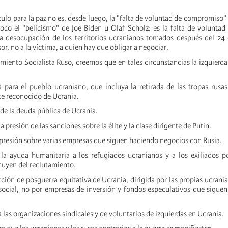
culo para la paz no es, desde luego, la "falta de voluntad de compromiso
oco el "belicismo" de Joe Biden u Olaf Scholz: es la falta de voluntad
 la desocupación de los territorios ucranianos tomados después del 24
sor, no a la víctima, a quien hay que obligar a negociar.
miento Socialista Ruso, creemos que en tales circunstancias la izquierda
ara el pueblo ucraniano, que incluya la retirada de las tropas rusas 
e reconocido de Ucrania.
de la deuda pública de Ucrania.
 presión de las sanciones sobre la élite y la clase dirigente de Putin.
resión sobre varias empresas que siguen haciendo negocios con Rusia.
ayuda humanitaria a los refugiados ucranianos y a los exiliados pol
huyen del reclutamiento.
ión de posguerra equitativa de Ucrania, dirigida por las propias ucrani
a social, no por empresas de inversión y fondos especulativos que siguen
las organizaciones sindicales y de voluntarios de izquierdas en Ucrania.