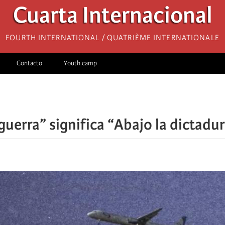
Cuarta Internacional
Fourth International / Quatrième internationale
Contacto
Youth camp
 guerra” significa “Abajo la dictadu