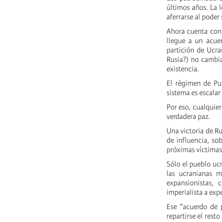
últimos años. La l
aferrarse al poder 
Ahora cuenta con 
llegue a un acuer
partición de Ucra
Rusia?) no cambia
existencia.
El régimen de Pu
sistema es escalar 
Por eso, cualquier
verdadera paz.
Una victoria de Ru
de influencia, so
próximas víctimas 
Sólo el pueblo uc
las ucranianas m
expansionistas,
imperialista a exp
Ese "acuerdo de p
repartirse el rest