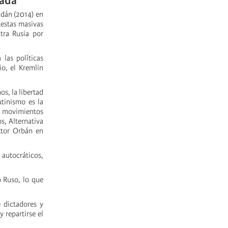
cada
idán (2014) en
testas masivas
tra Rusia por
 las políticas
io, el Kremlin
s, la libertad
utinismo es la
 movimientos
s, Alternativa
ktor Orbán en
 autocráticos,
o Ruso, lo que
 dictadores y
y repartirse el