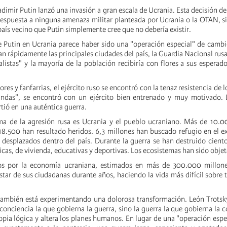
dimir Putin lanzó una invasión a gran escala de Ucrania. Esta decisión de 
respuesta a ninguna amenaza militar planteada por Ucrania o la OTAN, s
aís vecino que Putin simplemente cree que no debería existir.
de Putin en Ucrania parece haber sido una "operación especial" de camb
an rápidamente las principales ciudades del país, la Guardia Nacional rusa
alistas" y la mayoría de la población recibiría con flores a sus espera
ores y fanfarrias, el ejército ruso se encontró con la tenaz resistencia de 
andas", se encontró con un ejército bien entrenado y muy motivado. 
rtió en una auténtica guerra.
ima de la agresión rusa es Ucrania y el pueblo ucraniano. Más de 10.0
8.500 han resultado heridos. 6,3 millones han buscado refugio en el ex
 desplazados dentro del país. Durante la guerra se han destruido cient
cas, de vivienda, educativas y deportivas. Los ecosistemas han sido objet
os por la economía ucraniana, estimados en más de 300.000 millone
star de sus ciudadanas durante años, haciendo la vida más difícil sobre 
también está experimentando una dolorosa transformación. León Trotsk
conciencia la que gobierna la guerra, sino la guerra la que gobierna la c
opia lógica y altera los planes humanos. En lugar de una "operación espec