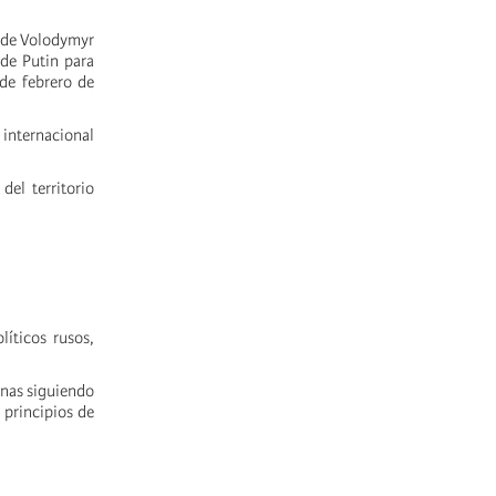
" de Volodymyr
 de Putin para
 de febrero de
 internacional
del territorio
íticos rusos,
anas siguiendo
 principios de