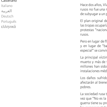
Castellano
Hace dos años, Vla
Italiano
rusos no fue una 
العربية
de subyugar a un p
Deutsch
El plan original 
Português
las tropas ocuparí
ελληνικά
protestas "nacion
rusos.
Pero en lugar de fl
y en lugar de "b
especial" se convi
La principal víct
muerto y más de 1
millones han sido
instalaciones médi
Los daños sufrid
afectarán al biene
pobres.
La sociedad rusa 
vez que "No es la 
guerra tiene su pr