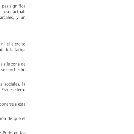
 paz significa
 ruso actual:
arcales; y un
ni el ejército
tado la fatiga
s a la zona de
- se han hecho
s sociales, la
. Eso es cierto
ponerse a esta
ción de que el
e Putin en los