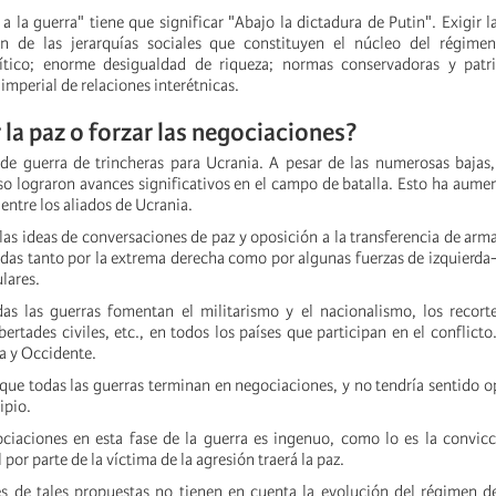
a la guerra" tiene que significar "Abajo la dictadura de Putin". Exigir la
ión de las jerarquías sociales que constituyen el núcleo del régimen
lítico; enorme desigualdad de riqueza; normas conservadoras y patri
imperial de relaciones interétnicas.
 la paz o forzar las negociaciones?
e guerra de trincheras para Ucrania. A pesar de las numerosas bajas, 
so lograron avances significativos en el campo de batalla. Esto ha aumen
 entre los aliados de Ucrania.
las ideas de conversaciones de paz y oposición a la transferencia de arma
adas tanto por la extrema derecha como por algunas fuerzas de izquierda
lares.
as las guerras fomentan el militarismo y el nacionalismo, los recorte
ibertades civiles, etc., en todos los países que participan en el conflicto
a y Occidente.
que todas las guerras terminan en negociaciones, y no tendría sentido o
ipio.
ciaciones en esta fase de la guerra es ingenuo, como lo es la convic
por parte de la víctima de la agresión traerá la paz.
s de tales propuestas no tienen en cuenta la evolución del régimen d