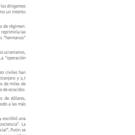
los dirigentes
ino un intento
io de régimen:
 reprimiría las
dos "hermanos"
los ucranianos,
La "operación
00 civiles han
tranjero y 3,7
os de miles de
o de ecocidio.
s de dólares,
todo a las más
y escribió una
onciencia". La
ial", Putin se