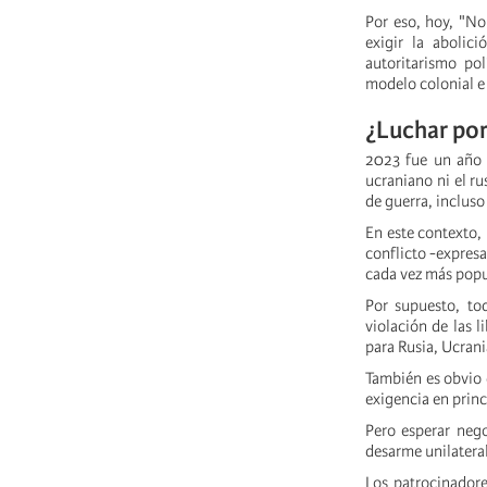
Por eso, hoy, "No 
exigir la abolic
autoritarismo po
modelo colonial e 
¿Luchar por
2023 fue un año d
ucraniano ni el ru
de guerra, incluso
En este contexto, 
conflicto -expres
cada vez más popu
Por supuesto, tod
violación de las l
para Rusia, Ucrani
También es obvio 
exigencia en princ
Pero esperar nego
desarme unilateral 
Los patrocinadore