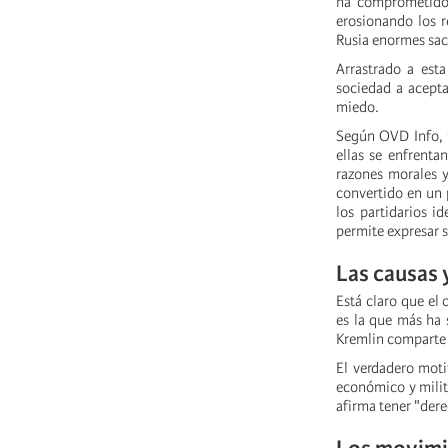
ha comprometido 
erosionando los r
Rusia enormes sacr
Arrastrado a esta
sociedad a acepta
miedo.
Según OVD Info, 1
ellas se enfrent
razones morales y
convertido en un 
los partidarios i
permite expresar 
Las causas y
Está claro que el 
es la que más ha 
Kremlin comparte 
El verdadero moti
económico y milita
afirma tener "dere