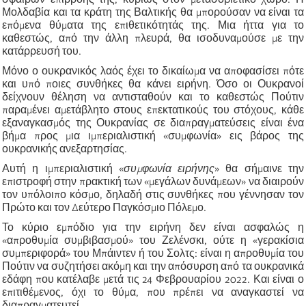
Μολδαβία και τα κράτη της Βαλτικής θα μπορούσαν να είναι τα
επόμενα θύματα της επιθετικότητάς της. Μια ήττα για το
καθεστώς, από την άλλη πλευρά, θα ισοδυναμούσε με την
κατάρρευσή του.
Μόνο ο ουκρανικός λαός έχει το δικαίωμα να αποφασίσει πότε
και υπό ποιες συνθήκες θα κάνει ειρήνη. Όσο οι Ουκρανοί
δείχνουν θέληση να αντισταθούν και το καθεστώς Πούτιν
παραμένει αμετάβλητο στους επεκτατικούς του στόχους, κάθε
εξαναγκασμός της Ουκρανίας σε διαπραγματεύσεις είναι ένα
βήμα προς μια ιμπεριαλιστική «συμφωνία» εις βάρος της
ουκρανικής ανεξαρτησίας.
Αυτή η ιμπεριαλιστική «
συμφωνία ειρήνης
» θα σήμαινε την
επιστροφή στην πρακτική των «μεγάλων δυνάμεων» να διαιρούν
τον υπόλοιπο κόσμο, δηλαδή στις συνθήκες που γέννησαν τον
Πρώτο και τον Δεύτερο Παγκόσμιο Πόλεμο.
Το κύριο εμπόδιο για την ειρήνη δεν είναι ασφαλώς η
«απροθυμία συμβιβασμού» του Ζελένσκι, ούτε η «γερακίσια
συμπεριφορά» του Μπάιντεν ή του Σολτς: είναι η απροθυμία του
Πούτιν να συζητήσει ακόμη και την απόσυρση από τα ουκρανικά
εδάφη που κατέλαβε μετά τις 24 Φεβρουαρίου 2022. Και είναι ο
επιτιθέμενος, όχι το θύμα, που πρέπει να αναγκαστεί να
διαπραγματευτεί.