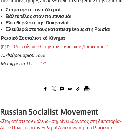
τον Πούτιν (Τραμπ, AfD κ.λπ.) από το να έρθουν στην εξουσία.
Σταματήστε τον πόλεμο!
Βάλτε τέλος στον πουτινισμό!
Ελευθερώστε την Ουκρανία!
Ελευθερώστε τους καταπιεσμένους στη Ρωσία!
Ρωσικό Σοσιαλιστικό Κίνημα
(RSD –
Российское Социалистическое Движение
)*
24 Φεβρουαρίου 2024
Μετάφραση
ΤΠΤ – “4”
Russian Socialist Movement
«Σταματήστε τον πόλεμο» σημαίνει «θάνατος στη δικτατορία»
Λέμε: Πόλεμος στον πόλεμο! Ανακοίνωση του Ρωσικού