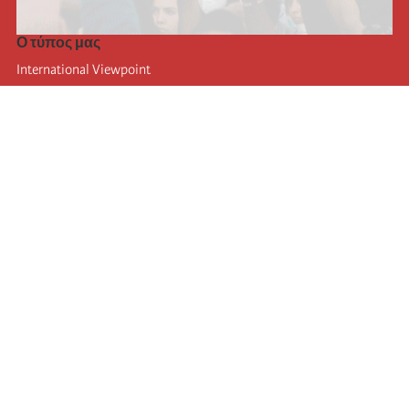
Ο τύπος μας
International Viewpoint
Punto de vista internacional
Inprecor
Facebook
Twitter
Η Διεθνής
Τελευταίο συνέδριο της Διεθνούς
Ανακοινώσεις του Εκτελεστικού Γραφείου
Μορφωτικό Ίδρυμα (IIRE)
Διεθνές κάμπινγκ
Συγγραφείς
Video
RSS