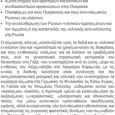
Άμεση στήριξη των αριστερών εθελοντικών και
συνδικαλιστικών οργανώσεων στην Ουκρανία
Πλατφόρμες για τους Ουκρανούς και τους αντιπολεμικούς
Ρώσους να μιλήσουν.
Την απελευθέρωση των Ρώσων πολιτικών κρατουμένων και
τον τερματισμό της καταστολής της πολιτικής αντιπολίτευσης
στη Ρωσία
Ο σημερινός κόσμος μετατοπίζεται προς τα δεξιά και οι πολιτικοί
επιλέγουν όλο και περισσότερο να χρησιμοποιούν τις διακρίσεις
και τους επιθετικούς πολέμους για να λύσουν τα προβλήματά
τους, από τη γενοκτονική στρατιωτική εκστρατεία του
Νετανιάχου στη Γάζα, που υποστηρίζεται από τη Δύση, μέχρι τις
επιθέσεις του Αζερμπαϊτζάν στο Ναγκόρνι Καραμπάχ (με τις
οποίες η διεθνής κοινότητα είναι συνένοχη) και την
αντιμεταναστευτική ρητορική και πολιτική που υποστηρίζουν τα
κυρίαρχα κόμματα στη Γερμανία, τη Φινλανδία, τις Κάτω Χώρες,
τη Γαλλία και τις Ηνωμένες Πολιτείες. Δεδομένου αυτού του
παγκόσμιου πλαισίου, η Αριστερά πρέπει να καταπολεμήσει τις
αυξανόμενες ιμπεριαλιστικές, μιλιταριστικές και εθνικιστικές
τάσεις -όχι μέσω ουτοπικών προσπαθειών οικοδόμησης
ειρήνης, αλλά αποτρέποντας νέα ξεσπάσματα επιθετικότητας και
σταματώντας τις συγγενείς φασιστικές δυνάμεις που συμπαθούν