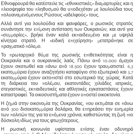
Εθνοφρουρά θα κατέστειλε τις «εθνικιστικές» διαμαρτυρίες και η
πλειοψηφία του πληθυσμού θα υποδεχόταν με λουλούδια τους
πολυαναμενόμενους Ρώσους «αδελφούς» τους.
Αλλά αντί για λουλούδια και φανφάρες, ο ρωσικός στρατός
συνάντησε την επίμονη αντίσταση των Ουκρανών, και αντί για
«συμμορίες», βρήκε έναν καλά εκπαιδευμένο και με υψηλά
κίνητρα στρατό. Η «ειδική επιχείρηση» μετατράπηκε σε
πραγματικό πόλεμο.
Το πρωταρχικό θύμα της ρωσικής επιθετικότητας είναι η
Ουκρανία και ο ουκρανικός λαός. Πάνω από 10.000 άμαχοι
έχουν σκοτωθεί και πάνω από 18.500 έχουν τραυματιστεί. 6,3
εκατομμύρια έχουν αναζητήσει καταφύγιο στο εξωτερικό και 3,7
εκατομμύρια έχουν εκτοπιστεί στο εσωτερικό της χώρας. Κατά
τη διάρκεια του πολέμου, εκατοντάδες χιλιάδες ιατρικές,
στεγαστικές, εκπαιδευτικές και αθλητικές εγκαταστάσεις έχουν
καταστραφεί. Τα οικοσυστήματα έχουν υποστεί οικοκτονία.
Η ζημιά στην οικονομία της Ουκρανίας, που εκτιμάται σε πάνω
από 300 δισεκατομμύρια δολάρια, θα επηρεάσει την ευημερία
των πολιτών της για τα επόμενα χρόνια, καθιστώντας τη ζωή πιο
δύσκολη ιδίως για τους φτωχότερους.
Η ρωσική κοινωνία υφίσταται επίσης έναν οδυνηρό