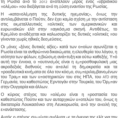
τη Ρωσία από το 2012 αποτελούν μέρος ενός «υβριδικού
πολέμου» που διεξάγεται από τη Δύση εναντίον της Ρωσίας.
Η «καταπολέμηση της δυτικής ηγεμονίας», όπως την
αντιλαμβάνεται ο Πούτιν, δεν έχει καμία σχέση με την αντίσταση
στις εκμεταλλευτικές πολιτικές των αμερικανικών και
ευρωπαϊκών ελίτ στην παγκόσμια σκηνή. Αντιθέτως, το
Κρεμλίνο αποδέχεται και καλωσορίζει τις δυτικές πολιτικές που
γίνονται χωρίς ηθικές δεσμεύσεις.
Οι μόνες «ξένες δυτικές αξίες» κατά των οποίων αγωνίζεται η
Ρωσία είναι τα ανθρώπινα δικαιώματα, η ελευθερία του λόγου, η
ισότητα των φύλων, η βιώσιμη ανάπτυξη και ούτω καθεξής. Υπό
αυτή την έννοια, ο πουτινισμός είναι η εμπροσθοφυλακή μιας
ακροδεξιάς διεθνούς που απειλεί τη δημοκρατία και τα
προοδευτικά κινήματα σε όλο τον κόσμο, συμπεριλαμβανομένων
του Τραμπ και των υποστηρικτών του στις ΗΠΑ, του AfD στη
Γερμανία, του καθεστώτος Ερντογάν στην Τουρκία, του Όρμπαν
στην Ουγγαρία και άλλων.
Ο κύριος στόχος του πολέμου είναι η προστασία του
καθεστώτος Πούτιν και των αυταρχικών υποτελών του, όπως η
δικτατορία Λουκασένκο στη Λευκορωσία, από την απειλή της
επανάστασης.
Αυτός ο στόχος συμπίπτει απόλυτα με τα όνειρα της ελίτ για την