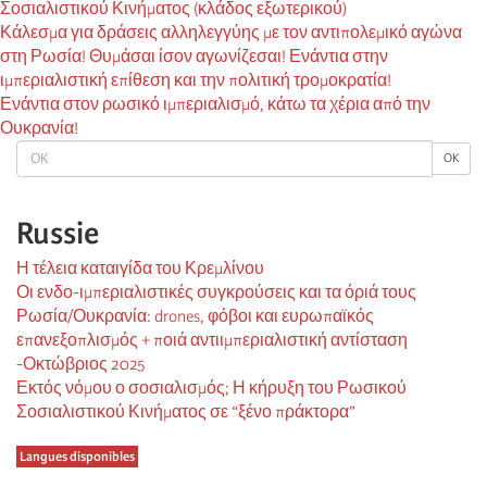
Σοσιαλιστικού Κινήματος (κλάδος εξωτερικού)
Κάλεσμα για δράσεις αλληλεγγύης με τον αντιπολεμικό αγώνα
στη Ρωσία! Θυμάσαι ίσον αγωνίζεσαι! Ενάντια στην
ιμπεριαλιστική επίθεση και την πολιτική τρομοκρατία!
Ενάντια στον ρωσικό ιμπεριαλισμό, κάτω τα χέρια από την
Ουκρανία!
OK
OK
Russie
Η τέλεια καταιγίδα του Κρεμλίνου
Οι ενδο-ιμπεριαλιστικές συγκρούσεις και τα όριά τους
Ρωσία/Ουκρανία: drones, φόβοι και ευρωπαϊκός
επανεξοπλισμός + ποιά αντιιμπεριαλιστική αντίσταση
-Οκτώβριος 2025
Εκτός νόμου ο σοσιαλισμός; Η κήρυξη του Ρωσικού
Σοσιαλιστικού Κινήματος σε “ξένο πράκτορα”
Langues disponibles