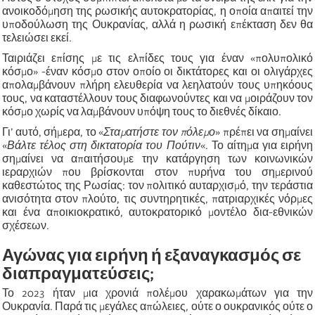
ανοικοδόμηση της ρωσικής αυτοκρατορίας, η οποία απαιτεί την
υποδούλωση της Ουκρανίας, αλλά η ρωσική επέκταση δεν θα
τελειώσει εκεί.
Ταιριάζει επίσης με τις ελπίδες τους για έναν «πολυπολικό
κόσμο» -έναν κόσμο στον οποίο οι δικτάτορες και οι ολιγάρχες
απολαμβάνουν πλήρη ελευθερία να λεηλατούν τους υπηκόους
τους, να καταστέλλουν τους διαφωνούντες και να μοιράζουν τον
κόσμο χωρίς να λαμβάνουν υπόψη τους το διεθνές δίκαιο.
Γι’ αυτό, σήμερα, το «
Σταματήστε τον πόλεμο
» πρέπει να σημαίνει
«
Βάλτε τέλος στη δικτατορία του Πούτιν
«. Το αίτημα για ειρήνη
σημαίνει να απαιτήσουμε την κατάργηση των κοινωνικών
ιεραρχιών που βρίσκονται στον πυρήνα του σημερινού
καθεστώτος της Ρωσίας: τον πολιτικό αυταρχισμό, την τεράστια
ανισότητα στον πλούτο, τις συντηρητικές, πατριαρχικές νόρμες
και ένα αποικιοκρατικό, αυτοκρατορικό μοντέλο δια-εθνικών
σχέσεων.
Αγώνας για ειρήνη ή εξαναγκασμός σε
διαπραγματεύσεις;
Το 2023 ήταν μια χρονιά πολέμου χαρακωμάτων για την
Ουκρανία. Παρά τις μεγάλες απώλειες, ούτε ο ουκρανικός ούτε ο