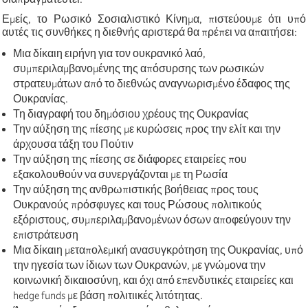
Εμείς, το Ρωσικό Σοσιαλιστικό Κίνημα, πιστεύουμε ότι υπό
αυτές τις συνθήκες η διεθνής αριστερά θα πρέπει να απαιτήσει:
Μια δίκαιη ειρήνη για τον ουκρανικό λαό,
συμπεριλαμβανομένης της απόσυρσης των ρωσικών
στρατευμάτων από το διεθνώς αναγνωρισμένο έδαφος της
Ουκρανίας.
Τη διαγραφή του δημόσιου χρέους της Ουκρανίας
Την αύξηση της πίεσης με κυρώσεις προς την ελίτ και την
άρχουσα τάξη του Πούτιν
Την αύξηση της πίεσης σε διάφορες εταιρείες που
εξακολουθούν να συνεργάζονται με τη Ρωσία
Την αύξηση της ανθρωπιστικής βοήθειας προς τους
Ουκρανούς πρόσφυγες και τους Ρώσους πολιτικούς
εξόριστους, συμπεριλαμβανομένων όσων αποφεύγουν την
επιστράτευση
Μια δίκαιη μεταπολεμική ανασυγκρότηση της Ουκρανίας, υπό
την ηγεσία των ίδιων των Ουκρανών, με γνώμονα την
κοινωνική δικαιοσύνη, και όχι από επενδυτικές εταιρείες και
hedge funds με βάση πολιτιικές λιτότητας.