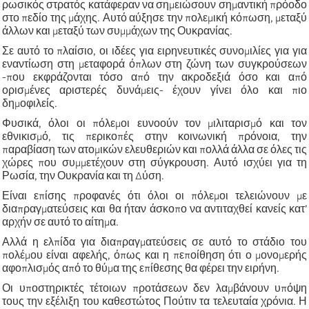
ρωσικός στρατός κατάφεραν να σημειώσουν σημαντική πρόοδο
στο πεδίο της μάχης. Αυτό αύξησε την πολεμική κόπωση, μεταξύ
άλλων και μεταξύ των συμμάχων της Ουκρανίας.
Σε αυτό το πλαίσιο, οι ιδέες για ειρηνευτικές συνομιλίες για για
εναντίωση στη μεταφορά όπλων στη ζώνη των συγκρούσεων
-που εκφράζονται τόσο από την ακροδεξιά όσο και από
ορισμένες αριστερές δυνάμεις- έχουν γίνει όλο και πιο
δημοφιλείς.
Φυσικά, όλοι οι πόλεμοι ευνοούν τον μιλιταρισμό και τον
εθνικισμό, τις περικοπές στην κοινωνική πρόνοια, την
παραβίαση των ατομικών ελευθεριών και πολλά άλλα σε όλες τις
χώρες που συμμετέχουν στη σύγκρουση. Αυτό ισχύει για τη
Ρωσία, την Ουκρανία και τη Δύση.
Είναι επίσης προφανές ότι όλοι οι πόλεμοι τελειώνουν με
διαπραγματεύσεις και θα ήταν άσκοπο να αντιταχθεί κανείς κατ’
αρχήν σε αυτό το αίτημα.
Αλλά η ελπίδα για διαπραγματεύσεις σε αυτό το στάδιο του
πολέμου είναι αφελής, όπως και η πεποίθηση ότι ο μονομερής
αφοπλισμός από το θύμα της επίθεσης θα φέρει την ειρήνη.
Οι υποστηρικτές τέτοιων προτάσεων δεν λαμβάνουν υπόψη
τους την εξέλιξη του καθεστώτος Πούτιν τα τελευταία χρόνια. Η