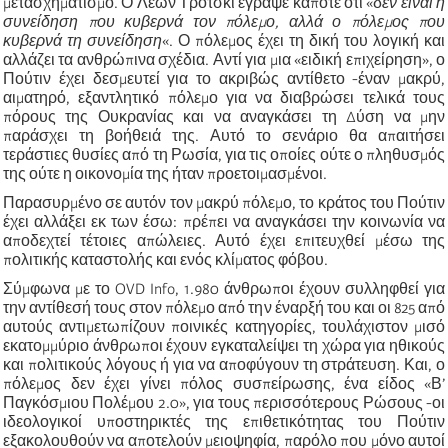
μετασχηματισμό. Ο Λέων Τρότσκι έγραψε κάποτε ότι «δ
εν είναι η
συνείδηση που κυβερνά τον πόλεμο, αλλά ο πόλεμος που
κυβερνά τη συνείδηση
«. Ο πόλεμος έχει τη δική του λογική και
αλλάζει τα ανθρώπινα σχέδια. Αντί για μια «ειδική επιχείρηση», ο
Πούτιν έχει δεσμευτεί για το ακριβώς αντίθετο -έναν μακρύ,
αιματηρό, εξαντλητικό πόλεμο για να διαβρώσει τελικά τους
πόρους της Ουκρανίας και να αναγκάσει τη Δύση να μην
παράσχει τη βοήθειά της. Αυτό το σενάριο θα απαιτήσει
τεράστιες θυσίες από τη Ρωσία, για τις οποίες ούτε ο πληθυσμός
της ούτε η οικονομία της ήταν προετοιμασμένοι.
Παρασυρμένο σε αυτόν τον μακρύ πόλεμο, το κράτος του Πούτιν
έχει αλλάξει εκ των έσω: πρέπει να αναγκάσει την κοινωνία να
αποδεχτεί τέτοιες απώλειες. Αυτό έχει επιτευχθεί μέσω της
πολιτικής καταστολής και ενός κλίματος φόβου.
Σύμφωνα με το OVD Info, 1.980 άνθρωποι έχουν συλληφθεί για
την αντίθεσή τους στον πόλεμο από την έναρξή του και οι 825 από
αυτούς αντιμετωπίζουν ποινικές κατηγορίες, τουλάχιστον μισό
εκατομμύριο άνθρωποι έχουν εγκαταλείψει τη χώρα για ηθικούς
και πολιτικούς λόγους ή για να αποφύγουν τη στράτευση. Και, ο
πόλεμος δεν έχει γίνει πόλος συσπείρωσης, ένα είδος «Β’
Παγκόσμιου Πολέμου 2.0», για τους περισσότερους Ρώσους -οι
ιδεολογικοί υποστηρικτές της επιθετικότητας του Πούτιν
εξακολουθούν να αποτελούν μειοψηφία, παρόλο που μόνο αυτοί