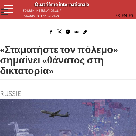
Παράκαμψη
Quatrième internationale
☰
προς
☰
Fourth International /
Cuarta Internacional
το
κυρίως
περιεχόμενο
«Σταματήστε τον πόλεμο»
σημαίνει «θάνατος στη
δικτατορία»
RUSSIE