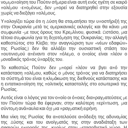
νομιμοποίηση του Πούτιν σήμερα είναι αυτή ενός ηγέτη σε καιρό
πολέμου -επομένως, δεν μπορεί να διατηρηθεί στην εξουσία
χωρίς να διεξάγει πολέμους.
Υπολογίζει τώρα ότι η Δύση θα σταματήσει την υποστήριξή της
στην Ουκρανία μετά τις αμερικανικές εκλογές και θα κάνει μια
συμφωνία -με τους όρους του Κρεμλίνου, φυσικά. Ωστόσο, μια
τέτοια συμφωνία (για τη διχοτόμηση της Ουκρανίας; την αλλαγή
καθεστώτος στο Κίεβο; την αναγνώριση των «νέων εδαφών»
της Ρωσίας;) δεν θα αλλάξει την ουσιαστική στάση του
πουτινισμού απέναντι στον πόλεμο, ο οποίος είναι πλέον ο
μοναδικός τρόπος ύπαρξής του.
Το καθεστώς Πούτιν δεν μπορεί πλέον να βγει από την
κατάσταση πολέμου, καθώς ο μόνος τρόπος για να διατηρήσει
το σύστημά του είναι η κλιμάκωση της διεθνούς κατάστασης και
η εντατικοποίηση της πολιτικής καταστολής στο εσωτερικό της
Ρωσίας.
Αυτός είναι ο λόγος για τον οποίο οι όποιες διαπραγματεύσεις με
τον Πούτιν τώρα θα έφερναν, στην καλύτερη περίπτωση, μια
σύντομη ανάπαυλα και όχι μια πραγματική ειρήνη.
Μια νίκη της Ρωσίας θα αποτελούσε απόδειξη της αδυναμίας
της Δύσης και του ανοίγματός της στην αναδιάταξη των
σφαιρών επιρροής της, κυρίως στον μετασοβιετικό χώρο. Η