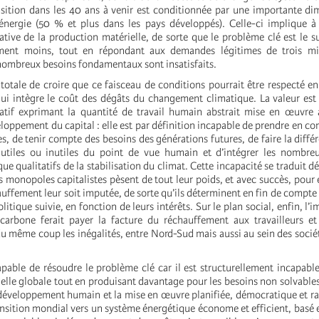
ansition dans les 40 ans à venir est conditionnée par une importante di
nergie (50 % et plus dans les pays développés). Celle-ci implique à
ative de la production matérielle, de sorte que le problème clé est le sui
ment moins, tout en répondant aux demandes légitimes de trois mill
ombreux besoins fondamentaux sont insatisfaits.
 totale de croire que ce faisceau de conditions pourrait être respecté en
ui intègre le coût des dégâts du changement climatique. La valeur est
atif exprimant la quantité de travail humain abstrait mise en œuvr
oppement du capital : elle est par définition incapable de prendre en con
es, de tenir compte des besoins des générations futures, de faire la diffé
 utiles ou inutiles du point de vue humain et d’intégrer les nombre
que qualitatifs de la stabilisation du climat. Cette incapacité se traduit d
es monopoles capitalistes pèsent de tout leur poids, et avec succès, pou
auffement leur soit imputée, de sorte qu’ils déterminent en fin de compte 
litique suivie, en fonction de leurs intérêts. Sur le plan social, enfin, l’
carbone ferait payer la facture du réchauffement aux travailleurs et
u même coup les inégalités, entre Nord-Sud mais aussi au sein des socié
apable de résoudre le problème clé car il est structurellement incapable
elle globale tout en produisant davantage pour les besoins non solvable
 développement humain et la mise en œuvre planifiée, démocratique et ra
sition mondial vers un système énergétique économe et efficient, basé