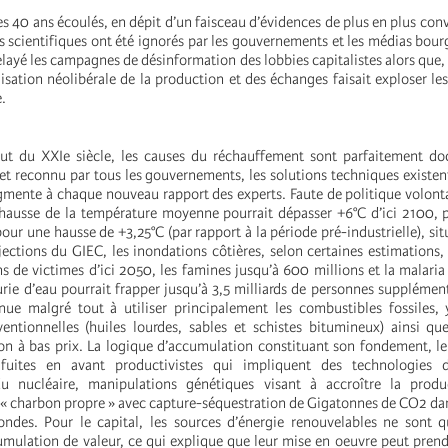
es 40 ans écoulés, en dépit d’un faisceau d’évidences de plus en plus conv
s scientifiques ont été ignorés par les gouvernements et les médias bour
elayé les campagnes de désinformation des lobbies capitalistes alors que
isation néolibérale de la production et des échanges faisait exploser le
e.
ut du XXIe siècle, les causes du réchauffement sont parfaitement do
t reconnu par tous les gouvernements, les solutions techniques existent,
ugmente à chaque nouveau rapport des experts. Faute de politique volonta
 hausse de la température moyenne pourrait dépasser +6°C d’ici 2100, 
 pour une hausse de +3,25°C (par rapport à la période pré-industrielle), si
ections du GIEC, les inondations côtières, selon certaines estimations, 
s de victimes d’ici 2050, les famines jusqu’à 600 millions et la malaria
rie d’eau pourrait frapper jusqu’à 3,5 milliards de personnes supplément
nue malgré tout à utiliser principalement les combustibles fossiles,
ntionnelles (huiles lourdes, sables et schistes bitumineux) ainsi qu
on à bas prix. La logique d’accumulation constituant son fondement, le
fuites en avant productivistes qui impliquent des technologies d
 nucléaire, manipulations génétiques visant à accroître la produ
 « charbon propre » avec capture-séquestration de Gigatonnes de CO2 da
ondes. Pour le capital, les sources d’énergie renouvelables ne sont 
mulation de valeur, ce qui explique que leur mise en oeuvre peut pren