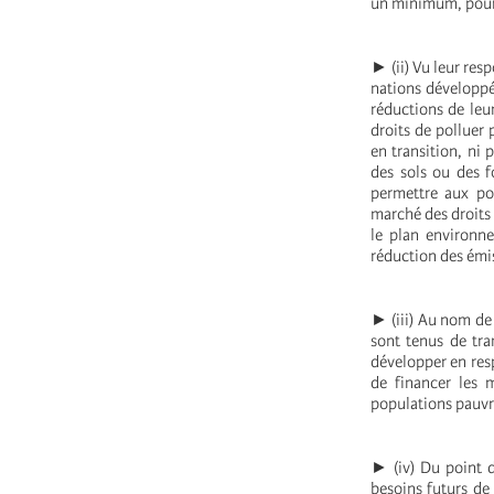
un minimum, pour 
► (ii) Vu leur res
nations développée
réductions de leu
droits de polluer
en transition, ni 
des sols ou des f
permettre aux po
marché des droits 
le plan environne
réduction des émi
► (iii) Au nom de 
sont tenus de tra
développer en resp
de financer les 
populations pauvre
► (iv) Du point d
besoins futurs de