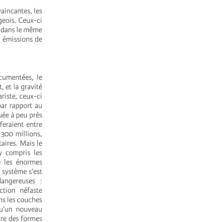
aincantes, les
geois. Ceux-ci
, dans le même
s émissions de
cumentées, le
 et la gravité
riste, ceux-ci
par rapport au
tuée à peu près
feraient entre
 300 millions,
aires. Mais le
 y compris les
e les énormes
 système s’est
angereuses :
ction néfaste
ns les couches
qu’un nouveau
dre des formes