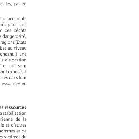
ssiles, pas en
e qui accumule
récipiter une
ec des dégâts
e dangerosité,
 régions (Etats
ébat au niveau
pondant à une
la dislocation
ire, qui sont
 sont exposés à
acés dans leur
 ressources en
des ressources
 stabilisation
nienne de la
e et d’autres
d’hommes et de
es victimes du