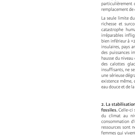
particulièrement 
remplacement de 
La seule limite du
richesse et surc
catastrophe huma
irréparables infl
bien inférieur à +
insulaires, pays 
des puissances i
hausse du niveau 
des calottes gla
insuffisants, ne s
une sérieuse dégra
existence même, d
eau douce et de la
2. La stabilisati
fossiles.
Celle-ci
du climat au ni
consommation d’é
ressources sont n
femmes qui vivent