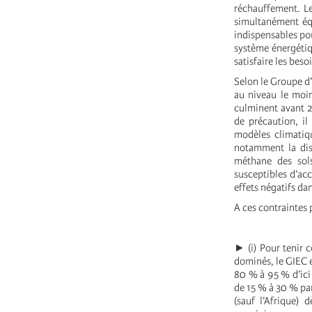
réchauffement. Le
simultanément équ
indispensables po
système énergétiq
satisfaire les bes
Selon le Groupe d’
au niveau le moin
culminent avant 2
de précaution, il
modèles climatiqu
notamment la disl
méthane des sols
susceptibles d’acc
effets négatifs da
A ces contraintes 
► (i) Pour tenir c
dominés, le GIEC e
80 % à 95 % d’ici
de 15 % à 30 % par
(sauf l’Afrique) 