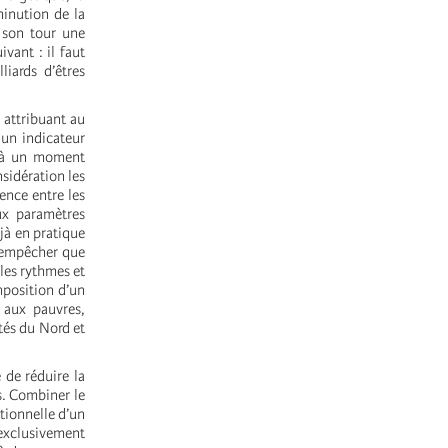
minution de la
 son tour une
vant : il faut
iards d’êtres
 attribuant au
 un indicateur
e à un moment
sidération les
rence entre les
ux paramètres
éjà en pratique
r empêcher que
les rythmes et
imposition d’un
 aux pauvres,
tés du Nord et
 de réduire la
s. Combiner le
tionnelle d’un
 exclusivement