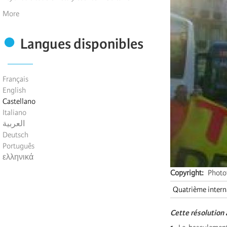
More
Langues disponibles
Français
English
Castellano
Italiano
العربية
Deutsch
Português
ελληνικά
Copyright
Photo
Quatrième intern
Cette résolution