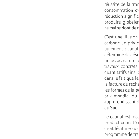
réussite de la tr
consommation d’é
réduction signific
produire globale
humains dont de n
C’est une illusion
carbone un prix q
purement quantit
déterminé de dével
richesses naturell
travaux concrets
quantitatifs ainsi 
dans le fait que l
la facture du réch
les formes de la po
prix mondial du 
approfondissant d
du Sud.
Le capital est inc
production matéri
droit légitime au
programme de tran