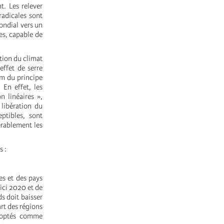
t. Les relever
radicales sont
ondial vers un
es, capable de
tion du climat
effet de serre
om du principe
 En effet, les
n linéaires »,
 libération du
ptibles, sont
érablement les
s :
es et des pays
ici 2020 et de
s doit baisser
rt des régions
adoptés comme