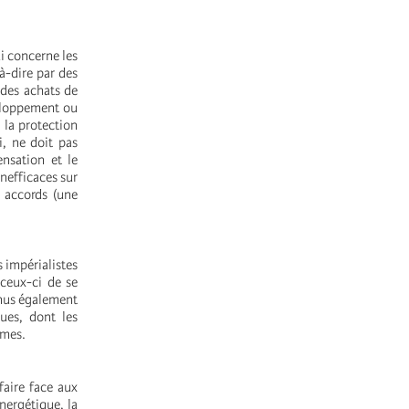
ui concerne les
à-dire par des
 des achats de
veloppement ou
r la protection
i, ne doit pas
nsation et le
nefficaces sur
s accords (une
s impérialistes
 ceux-ci de se
enus également
ues, dont les
imes.
aire face aux
nergétique, la