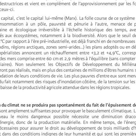
destructrices et vient en complément de l’approvisionnement par les fo
ceux-ci.
 capital, c’est le capital lui-même (Marx). La folle course de ce systèm
onsommation à un pôle, pauvreté et pénurie à l’autre, menace de p
ine et écologique irréversible à l’échelle historique des temps, av
igés aux écosystèmes, notamment à la biodiversité. Alors que le seuil d
2°C par rapport à l’ère pré-industrielle, est déjà franchi en de nombreuses
andins, régions arctiques, zones semi-arides…) les plans adoptés ou en d
mpérialistes annoncent un réchauffement entre +3,2 et +4,9°C, corres
des mers comprise entre 60 cm et 2,9 mètres à l’équilibre (sans compter 
ciaires). Non seulement les Objectifs de Développement du Milléna
eront pas réalisés, mais en plus des centaines de millions d’êtres humains
dation de leurs conditions de vie. Les plus pauvres d’entre eux sont men
u fait notamment des risques d’inondation côtière, de la tension sur les
 baisse de la productivité agricole attendue dans les régions tropicales.
on du climat ne se produira pas spontanément du fait de l’épuisement 
 sont amplement suffisantes pour provoquer le basculement climatique. La
veau le moins dangereux possible nécessite une diminution draco
nergie, donc de la production matérielle. En même temps, de l’énergi
écessaires pour assurer le droit au développement de trois milliards 
 dans des conditions indignes de leur humanité et qui sont les premièr