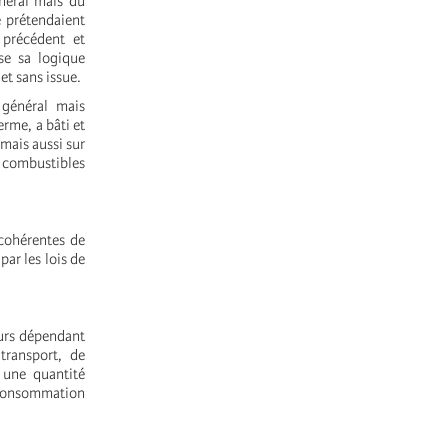
néral mais du
e prétendaient
 précédent et
se sa logique
t sans issue.
 général mais
erme, a bâti et
mais aussi sur
e combustibles
 cohérentes de
par les lois de
eurs dépendant
transport, de
 une quantité
 consommation