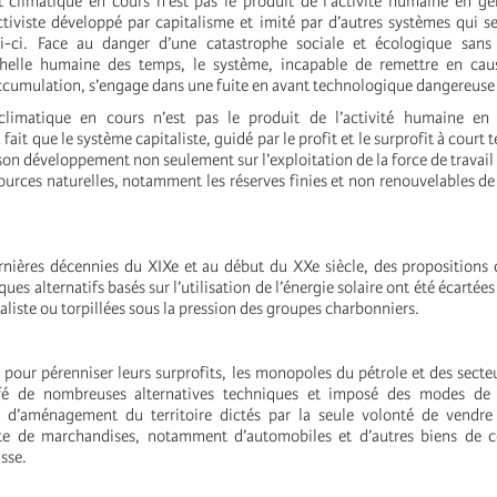
climatique en cours n’est pas le produit de l’activité humaine en gé
iviste développé par capitalisme et imité par d’autres systèmes qui s
lui-ci. Face au danger d’une catastrophe sociale et écologique sans
’échelle humaine des temps, le système, incapable de remettre en cau
cumulation, s’engage dans une fuite en avant technologique dangereuse e
limatique en cours n’est pas le produit de l’activité humaine en
ait que le système capitaliste, guidé par le profit et le surprofit à court t
son développement non seulement sur l’exploitation de la force de travail 
sources naturelles, notamment les réserves finies et non renouvelables d
rnières décennies du XIXe et au début du XXe siècle, des propositions
es alternatifs basés sur l’utilisation de l’énergie solaire ont été écartées 
italiste ou torpillées sous la pression des groupes charbonniers.
, pour pérenniser leurs surprofits, les monopoles du pétrole et des sect
fé de nombreuses alternatives techniques et imposé des modes de 
d’aménagement du territoire dictés par la seule volonté de vendre
nte de marchandises, notamment d’automobiles et d’autres biens de
sse.