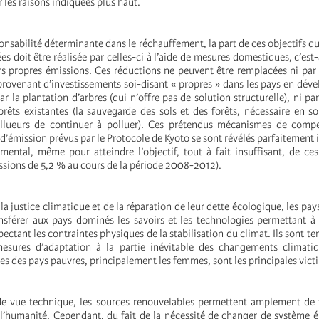
les raisons indiquées plus haut.
ponsabilité déterminante dans le réchauffement, la part de ces objectifs q
s doit être réalisée par celles-ci à l’aide de mesures domestiques, c’est-
rs propres émissions. Ces réductions ne peuvent être remplacées ni par
 provenant d’investissements soi-disant « propres » dans les pays en dé
par la plantation d’arbres (qui n’offre pas de solution structurelle), ni pa
orêts existantes (la sauvegarde des sols et des forêts, nécessaire en so
llueurs de continuer à polluer). Ces prétendus mécanismes de compe
d’émission prévus par le Protocole de Kyoto se sont révélés parfaitement i
mental, même pour atteindre l’objectif, tout à fait insuffisant, de ce
ssions de 5,2 % au cours de la période 2008-2012).
la justice climatique et de la réparation de leur dette écologique, les pay
nsférer aux pays dominés les savoirs et les technologies permettant à
ectant les contraintes physiques de la stabilisation du climat. Ils sont t
mesures d’adaptation à la partie inévitable des changements climatiq
s des pays pauvres, principalement les femmes, sont les principales vict
e vue technique, les sources renouvelables permettent amplement de f
 l’humanité. Cependant, du fait de la nécessité de changer de système é