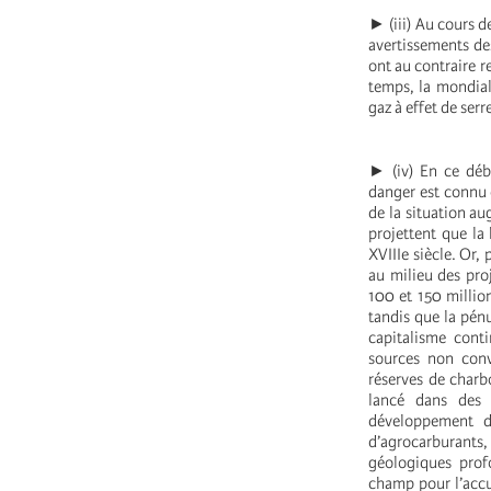
► (iii) Au cours d
avertissements de
ont au contraire r
temps, la mondial
gaz à effet de serr
► (iv) En ce déb
danger est connu e
de la situation a
projettent que la
XVIIIe siècle. Or,
au milieu des proj
100 et 150 million
tandis que la pénu
capitalisme conti
sources non conve
réserves de charb
lancé dans des 
développement du
d’agrocarburants,
géologiques prof
champ pour l’accu