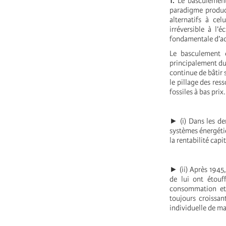
1.
Le basculement 
paradigme product
alternatifs à ce
irréversible à l
fondamentale d’ac
Le basculement c
principalement du f
continue de bâtir 
le pillage des res
fossiles à bas prix.
► (i) Dans les de
systèmes énergétiqu
la rentabilité cap
► (ii) Après 1945
de lui ont étouf
consommation et 
toujours croissa
individuelle de ma