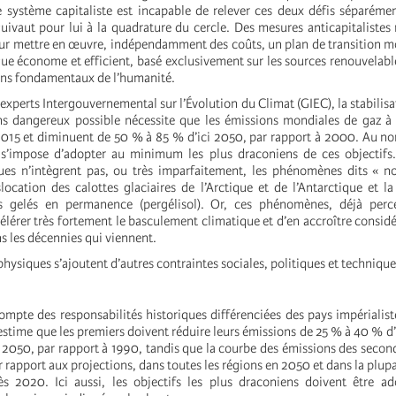
 système capitaliste est incapable de relever ces deux défis séparémen
ivaut pour lui à la quadrature du cercle. Des mesures anticapitalistes 
ur mettre en œuvre, indépendamment des coûts, un plan de transition m
ue économe et efficient, basé exclusivement sur les sources renouvelabl
oins fondamentaux de l’humanité.
experts Intergouvernemental sur l’Évolution du Climat (GIEC), la stabilisa
s dangereux possible nécessite que les émissions mondiales de gaz à 
015 et diminuent de 50 % à 85 % d’ici 2050, par rapport à 2000. Au n
 s’impose d’adopter au minimum les plus draconiens de ces objectifs.
es n’intègrent pas, ou très imparfaitement, les phénomènes dits « no
ocation des calottes glaciaires de l’Arctique et de l’Antarctique et la
 gelés en permanence (pergélisol). Or, ces phénomènes, déjà perce
élérer très fortement le basculement climatique et d’en accroître consid
ns les décennies qui viennent.
physiques s’ajoutent d’autres contraintes sociales, politiques et technique
ompte des responsabilités historiques différenciées des pays impérialist
stime que les premiers doivent réduire leurs émissions de 25 % à 40 % d’
 2050, par rapport à 1990, tandis que la courbe des émissions des second
 rapport aux projections, dans toutes les régions en 2050 et dans la plupa
dès 2020. Ici aussi, les objectifs les plus draconiens doivent être 