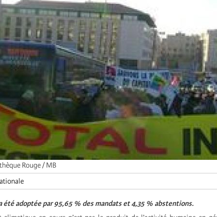
thèque Rouge / MB
ationale
 a été adoptée par 95,65 % des mandats et 4,35 % abstentions.