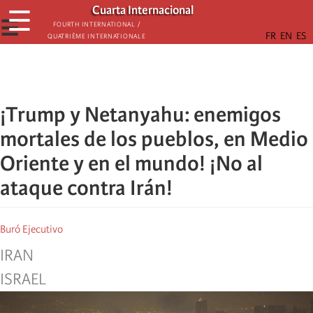
Skip
Cuarta Internacional
☰
to
☰
Fourth International /
Quatrième internationale
main
content
¡Trump y Netanyahu: enemigos
mortales de los pueblos, en Medio
Oriente y en el mundo! ¡No al
ataque contra Irán!
Buró Ejecutivo
IRAN
ISRAEL