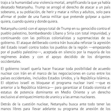
trajo a la humanidad una violencia mortal, amplificando la que ya había
desatado Netanyahu. Trump se arrogó el derecho de atacar a un país
soberano, a su población, de herir y matar a niños y adultos, solo para
afirmar el poder de una fuerza militar que pretende golpear a quien
quiera, cuando quiera y donde quiera.
Netanyahu contó con el apoyo total de Trump en su genocidio contra el
pueblo palestino, bombardeando Líbano y Siria con total impunidad, y
continuando con las políticas colonialistas y supremacistas de su
gobierno. El ataque deliberado contra Irán buscaba reforzar la agresión
del Estado israelí contra todos los pueblos de la región —empezando
por el pueblo palestino—, aceptada en silencio por la mayoría de los
regímenes árabes y con el apoyo decidido de los dirigentes
occidentales.
El gobierno israelí quería hacer fracasar toda posibilidad de acuerdo
nuclear con Irán en el marco de las negociaciones en curso entre los
países occidentales, incluidos Estados Unidos, y la República Islámica.
El objetivo israelí es bloquear el programa nuclear iraní —que es
anterior a la República Islámica— para garantizar al Estado sionista el
estatus de potencia dominante en Medio Oriente y un derecho
exclusivo al enriquecimiento de uranio y a las armas nucleares.
Detrás de la cuestión nuclear, Netanyahu busca ante todo tener las
manos libres para llevar adelante su programa de anexión de los