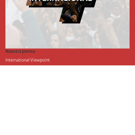
Nuestra prensa
International Viewpoint
Punto de vista internacional
Inprecor
Facebook
Twitter
La Internacional
Último Congreso de la Internacional
De
claraciones del Buró Ejecutivo
Instituto de formación (IIRE)