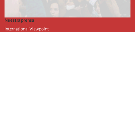
Nuestra prensa
International Viewpoint
Punto de vista internacional
Inprecor
Facebook
Twitter
La Internacional
Último Congreso de la Internacional
De
claraciones del Buró Ejecutivo
Instituto de formación (IIRE)
Campamento internacional
Autores
Videos
RSS