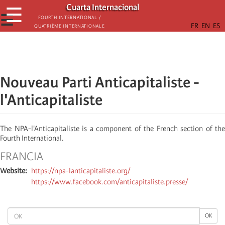
Skip
Cuarta Internacional
☰
to
☰
Fourth International /
Quatrième internationale
main
content
Nouveau Parti Anticapitaliste -
l'Anticapitaliste
The NPA-l'Anticapitaliste is a component of the French section of the
Fourth International.
FRANCIA
Website
https://npa-lanticapitaliste.org/
https://www.facebook.com/anticapitaliste.presse/
OK
OK