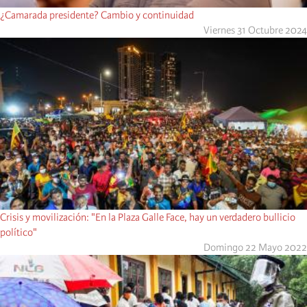
¿Camarada presidente? Cambio y continuidad
Viernes 31 Octubre 2024
Crisis y movilización: "En la Plaza Galle Face, hay un verdadero bullicio
político"
Domingo 22 Mayo 2022