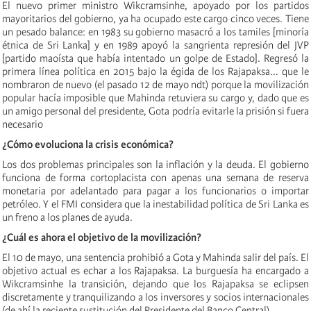
El nuevo primer ministro Wikcramsinhe, apoyado por los partidos
mayoritarios del gobierno, ya ha ocupado este cargo cinco veces. Tiene
un pesado balance: en 1983 su gobierno masacró a los tamiles [minoría
étnica de Sri Lanka] y en 1989 apoyó la sangrienta represión del JVP
[partido maoísta que había intentado un golpe de Estado]. Regresó la
primera línea política en 2015 bajo la égida de los Rajapaksa... que le
nombraron de nuevo (el pasado 12 de mayo ndt) porque la movilización
popular hacía imposible que Mahinda retuviera su cargo y, dado que es
un amigo personal del presidente, Gota podría evitarle la prisión si fuera
necesario
¿Cómo evoluciona la crisis económica?
Los dos problemas principales son la inflación y la deuda. El gobierno
funciona de forma cortoplacista con apenas una semana de reserva
monetaria por adelantado para pagar a los funcionarios o importar
petróleo. Y el FMI considera que la inestabilidad política de Sri Lanka es
un freno a los planes de ayuda.
¿Cuál es ahora el objetivo de la movilización?
El 10 de mayo, una sentencia prohibió a Gota y Mahinda salir del país. El
objetivo actual es echar a los Rajapaksa. La burguesía ha encargado a
Wikcramsinhe la transición, dejando que los Rajapaksa se eclipsen
discretamente y tranquilizando a los inversores y socios internacionales
(de ahí la reciente sustitución del Presidente del Banco Central).