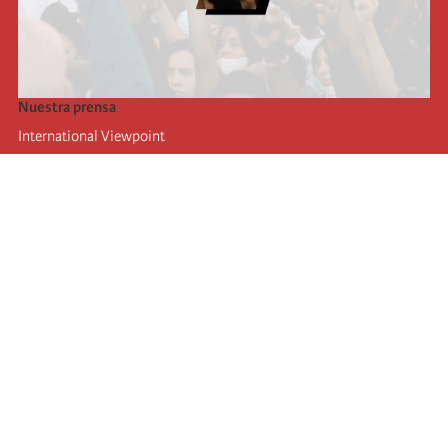
Nuestra prensa
International Viewpoint
Punto de vista internacional
Inprecor
Facebook
Twitter
La Internacional
Último Congreso de la Internacional
De
claraciones del Buró Ejecutivo
Instituto de formación (IIRE)
Campamento internacional
Autores
Videos