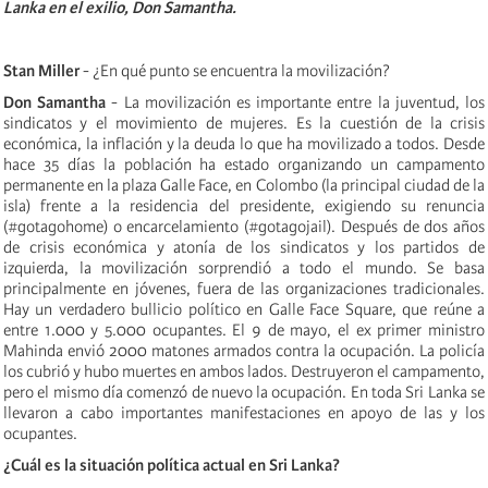
Lanka en el exilio, Don Samantha.
Stan Miller
- ¿En qué punto se encuentra la movilización?
Don Samantha
- La movilización es importante entre la juventud, los
sindicatos y el movimiento de mujeres. Es la cuestión de la crisis
económica, la inflación y la deuda lo que ha movilizado a todos. Desde
hace 35 días la población ha estado organizando un campamento
permanente en la plaza Galle Face, en Colombo (la principal ciudad de la
isla) frente a la residencia del presidente, exigiendo su renuncia
(#gotagohome) o encarcelamiento (#gotagojail). Después de dos años
de crisis económica y atonía de los sindicatos y los partidos de
izquierda, la movilización sorprendió a todo el mundo. Se basa
principalmente en jóvenes, fuera de las organizaciones tradicionales.
Hay un verdadero bullicio político en Galle Face Square, que reúne a
entre 1.000 y 5.000 ocupantes. El 9 de mayo, el ex primer ministro
Mahinda envió 2000 matones armados contra la ocupación. La policía
los cubrió y hubo muertes en ambos lados. Destruyeron el campamento,
pero el mismo día comenzó de nuevo la ocupación. En toda Sri Lanka se
llevaron a cabo importantes manifestaciones en apoyo de las y los
ocupantes.
¿Cuál es la situación política actual en Sri Lanka?