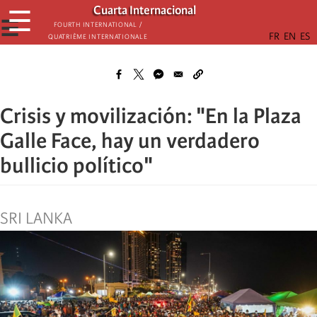
Skip
Cuarta Internacional
☰
to
☰
Fourth International /
Quatrième internationale
main
content
Crisis y movilización: "En la Plaza
Galle Face, hay un verdadero
bullicio político"
SRI LANKA