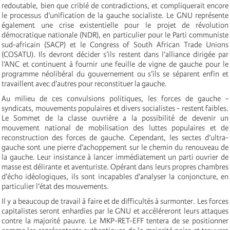
redoutable, bien que criblé de contradictions, et compliquerait encore
le processus d’unification de la gauche socialiste. Le GNU représente
également une crise existentielle pour le projet de révolution
démocratique nationale (NDR), en particulier pour le Parti communiste
sud-africain (SACP) et le Congress of South African Trade Unions
(COSATU). Ils devront décider s’ils restent dans l’alliance dirigée par
l’ANC et continuent à fournir une feuille de vigne de gauche pour le
programme néolibéral du gouvernement ou s’ils se séparent enfin et
travaillent avec d’autres pour reconstituer la gauche.
Au milieu de ces convulsions politiques, les forces de gauche -
syndicats, mouvements populaires et divers socialistes - restent faibles.
Le Sommet de la classe ouvrière a la possibilité de devenir un
mouvement national de mobilisation des luttes populaires et de
reconstruction des forces de gauche. Cependant, les sectes d’ultra-
gauche sont une pierre d’achoppement sur le chemin du renouveau de
la gauche. Leur insistance à lancer immédiatement un parti ouvrier de
masse est délirante et aventuriste. Opérant dans leurs propres chambres
d’écho idéologiques, ils sont incapables d’analyser la conjoncture, en
particulier l’état des mouvements.
Il y a beaucoup de travail à faire et de difficultés à surmonter. Les forces
capitalistes seront enhardies par le GNU et accéléreront leurs attaques
contre la majorité pauvre. Le MKP-RET-EFF tentera de se positionner