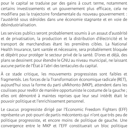
pour le capital se traduise par des gains à court terme, notamment
certains investissements et un gouvernement plus efficace, cela ne
modifiera pas la trajectoire fondamentale du nouveau gouvernement :
l’austérité sous stéroïdes dans une économie stagnante et en voie de
désindustrialisation.
Les services publics seront probablement soumis à un assaut d’austérité
et de privatisation, la production et la distribution d’électricité et le
transport de marchandises étant les premières cibles. La National
Health Insurance, tant vantée et nécessaire, sera probablement bloquée
et dépérit pour protéger le secteur privé de la santé. D’ores et déjà, des
plans se dessinent pour étendre le GNU au niveau municipal, ne laissant
aucune partie de l’État à l’abri des tentacules du capital.
À ce stade critique, les mouvements progressistes sont faibles et
fragmentés. Les forces de la Transformation économique radicale (RET),
aujourd’hui sous la forme du parti uMkhonto (MKP), attendent dans les
coulisses pour revêtir de manière opportuniste le costume de la gauche ;
elles ont démontré à maintes reprises que leur seul intérêt était le
pouvoir politique et l’enrichissement personnel.
Le caucus progressiste dirigé par l’Economic Freedom Fighters (EFF)
représente un pot-pourri de partis mécontents qui n’ont que très peu de
politique progressiste, et encore moins de politique de gauche. Une
convergence entre le MKP et l’EFF constituerait un bloc politique