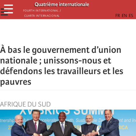
Aller
Quatrième internationale
☰
au
☰
Fourth International /
Cuarta Internacional
contenu
principal
À bas le gouvernement d’union
nationale ; unissons-nous et
défendons les travailleurs et les
pauvres
AFRIQUE DU SUD