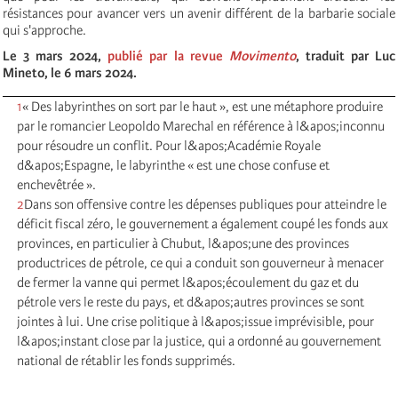
résistances pour avancer vers un avenir différent de la barbarie sociale
qui s'approche.
Le 3 mars 2024,
publié par la revue
Movimento
, traduit par Luc
Mineto, le 6 mars 2024.
1
« Des labyrinthes on sort par le haut », est une métaphore produire
par le romancier Leopoldo Marechal en référence à l&apos;inconnu
pour résoudre un conflit. Pour l&apos;Académie Royale
d&apos;Espagne, le labyrinthe « est une chose confuse et
enchevêtrée ».
2
Dans son offensive contre les dépenses publiques pour atteindre le
déficit fiscal zéro, le gouvernement a également coupé les fonds aux
provinces, en particulier à Chubut, l&apos;une des provinces
productrices de pétrole, ce qui a conduit son gouverneur à menacer
de fermer la vanne qui permet l&apos;écoulement du gaz et du
pétrole vers le reste du pays, et d&apos;autres provinces se sont
jointes à lui. Une crise politique à l&apos;issue imprévisible, pour
l&apos;instant close par la justice, qui a ordonné au gouvernement
national de rétablir les fonds supprimés.