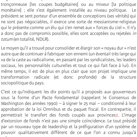
tronçonneuse [les coupes budgétaires] ou au mixeur [la politique
monétaire] ; elle s'est également installée au niveau politique. Le
président se sent porteur d'un ensemble de conceptions (ses vérités) qui
ne sont pas négociables, il exerce une sorte de messianisme-religieux
qui le présente comme un élu qui s'en remet aux « forces du ciel ». Il n'y
a donc pas de compromis possible, elles sont acceptées ou rejetées
in
totum
(en totalité, NDLR).
Le moyen qu'il a trouvé pour consolider et élargir son « noyau dur » n'est
autre que de continuer à fabriquer son ennemi (un éventail très large qui
va de la caste au radicalisme, en passant par les syndicalistes, les leaders
sociaux, les personnalités culturelles et tout ce qui fait face à lui). En
même temps, il est de plus en plus clair que son projet implique une
transformation radicale (et donc profonde) de la structure
sociopolitique du pays.
C'est ce qu'indiquent les dix points qu'il a proposés aux gouverneurs
sous la forme d'un Pacte Fondamental (rappelant le Consensus de
Washington des années 1990) – à signer le 25 mai – conditionné à leur
approbation de la loi Omnibus et du paquet fiscal. En contrepartie, il
permettrait le transfert des fonds coupés aux provinces
2
. L'image
d'extorsion de fonds n'est pas une simple coïncidence. Le tout présidé
par un nouveau type de leadership et la préfiguration d'un système de
pouvoir qualitativement différent de ce que l'on a connu jusqu'à