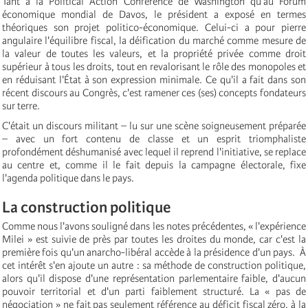
Tant à la Political Action Conference de Washington qu'au Forum
économique mondial de Davos, le président a exposé en termes
théoriques son projet politico-économique. Celui-ci a pour pierre
angulaire l'équilibre fiscal, la déification du marché comme mesure de
la valeur de toutes les valeurs, et la propriété privée comme droit
supérieur à tous les droits, tout en revalorisant le rôle des monopoles et
en réduisant l'État à son expression minimale. Ce qu'il a fait dans son
récent discours au Congrès, c'est ramener ces (ses) concepts fondateurs
sur terre.
C'était un discours militant – lu sur une scène soigneusement préparée
– avec un fort contenu de classe et un esprit triomphaliste
profondément déshumanisé avec lequel il reprend l'initiative, se replace
au centre et, comme il le fait depuis la campagne électorale, fixe
l'agenda politique dans le pays.
La construction politique
Comme nous l'avons souligné dans les notes précédentes, « l'expérience
Milei » est suivie de près par toutes les droites du monde, car c'est la
première fois qu'un anarcho-libéral accède à la présidence d'un pays. À
cet intérêt s'en ajoute un autre : sa méthode de construction politique,
alors qu'il dispose d'une représentation parlementaire faible, d'aucun
pouvoir territorial et d'un parti faiblement structuré. La « pas de
négociation » ne fait pas seulement référence au déficit fiscal zéro, à la