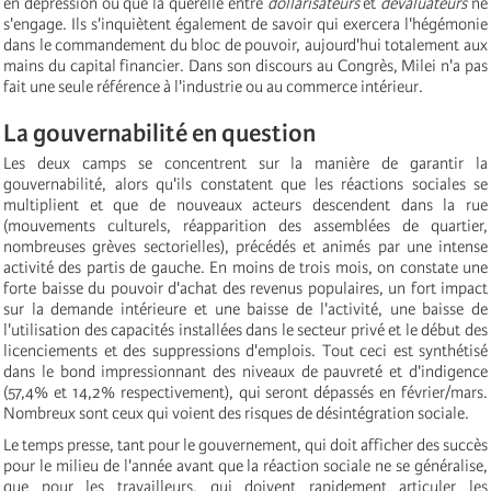
en dépression ou que la querelle entre
dollarisateurs
et
dévaluateurs
ne
s'engage. Ils s'inquiètent également de savoir qui exercera l'hégémonie
dans le commandement du bloc de pouvoir, aujourd'hui totalement aux
mains du capital financier. Dans son discours au Congrès, Milei n'a pas
fait une seule référence à l'industrie ou au commerce intérieur.
La gouvernabilité en question
Les deux camps se concentrent sur la manière de garantir la
gouvernabilité, alors qu'ils constatent que les réactions sociales se
multiplient et que de nouveaux acteurs descendent dans la rue
(mouvements culturels, réapparition des assemblées de quartier,
nombreuses grèves sectorielles), précédés et animés par une intense
activité des partis de gauche. En moins de trois mois, on constate une
forte baisse du pouvoir d'achat des revenus populaires, un fort impact
sur la demande intérieure et une baisse de l'activité, une baisse de
l'utilisation des capacités installées dans le secteur privé et le début des
licenciements et des suppressions d'emplois. Tout ceci est synthétisé
dans le bond impressionnant des niveaux de pauvreté et d'indigence
(57,4% et 14,2% respectivement), qui seront dépassés en février/mars.
Nombreux sont ceux qui voient des risques de désintégration sociale.
Le temps presse, tant pour le gouvernement, qui doit afficher des succès
pour le milieu de l'année avant que la réaction sociale ne se généralise,
que pour les travailleurs, qui doivent rapidement articuler les