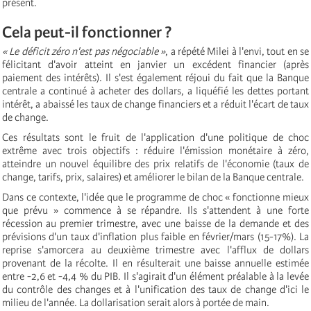
présent.
Cela peut-il fonctionner ?
« Le déficit zéro n'est pas négociable »
, a répété Milei à l'envi, tout en se
félicitant d'avoir atteint en janvier un excédent financier (après
paiement des intérêts). Il s'est également réjoui du fait que la Banque
centrale a continué à acheter des dollars, a liquéfié les dettes portant
intérêt, a abaissé les taux de change financiers et a réduit l'écart de taux
de change.
Ces résultats sont le fruit de l'application d'une politique de choc
extrême avec trois objectifs : réduire l'émission monétaire à zéro,
atteindre un nouvel équilibre des prix relatifs de l'économie (taux de
change, tarifs, prix, salaires) et améliorer le bilan de la Banque centrale.
Dans ce contexte, l'idée que le programme de choc « fonctionne mieux
que prévu » commence à se répandre. Ils s'attendent à une forte
récession au premier trimestre, avec une baisse de la demande et des
prévisions d'un taux d'inflation plus faible en février/mars (15-17%). La
reprise s'amorcera au deuxième trimestre avec l'afflux de dollars
provenant de la récolte. Il en résulterait une baisse annuelle estimée
entre -2,6 et -4,4 % du PIB. Il s'agirait d'un élément préalable à la levée
du contrôle des changes et à l'unification des taux de change d'ici le
milieu de l'année. La dollarisation serait alors à portée de main.