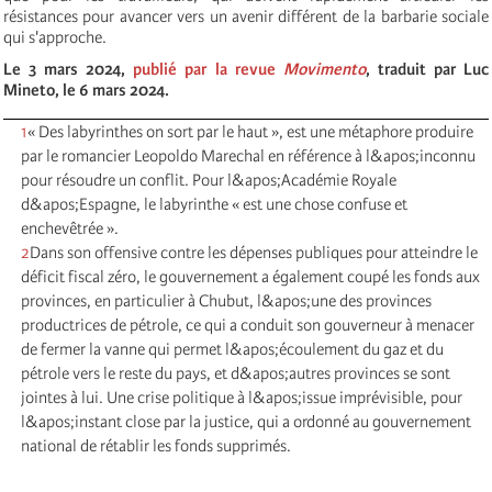
résistances pour avancer vers un avenir différent de la barbarie sociale
qui s'approche.
Le 3 mars 2024,
publié par la revue
Movimento
, traduit par Luc
Mineto, le 6 mars 2024.
1
« Des labyrinthes on sort par le haut », est une métaphore produire
par le romancier Leopoldo Marechal en référence à l&apos;inconnu
pour résoudre un conflit. Pour l&apos;Académie Royale
d&apos;Espagne, le labyrinthe « est une chose confuse et
enchevêtrée ».
2
Dans son offensive contre les dépenses publiques pour atteindre le
déficit fiscal zéro, le gouvernement a également coupé les fonds aux
provinces, en particulier à Chubut, l&apos;une des provinces
productrices de pétrole, ce qui a conduit son gouverneur à menacer
de fermer la vanne qui permet l&apos;écoulement du gaz et du
pétrole vers le reste du pays, et d&apos;autres provinces se sont
jointes à lui. Une crise politique à l&apos;issue imprévisible, pour
l&apos;instant close par la justice, qui a ordonné au gouvernement
national de rétablir les fonds supprimés.