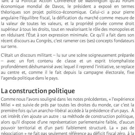
Tant à la Political Action Conference de Washington qu'au Forum
économique mondial de Davos, le président a exposé en termes
théoriques son projet politico-économique. Celui-ci a pour pierre
angulaire l'équilibre fiscal, la déification du marché comme mesure de
la valeur de toutes les valeurs, et la propriété privée comme droit
supérieur à tous les droits, tout en revalorisant le rôle des monopoles et
en réduisant l'État à son expression minimale. Ce qu'il a fait dans son
récent discours au Congrès, c'est ramener ces (ses) concepts fondateurs
sur terre.
C'était un discours militant – lu sur une scène soigneusement préparée
– avec un fort contenu de classe et un esprit triomphaliste
profondément déshumanisé avec lequel il reprend l'initiative, se replace
au centre et, comme il le fait depuis la campagne électorale, fixe
l'agenda politique dans le pays.
La construction politique
Comme nous l'avons souligné dans les notes précédentes, « l'expérience
Milei » est suivie de près par toutes les droites du monde, car c'est la
première fois qu'un anarcho-libéral accède à la présidence d'un pays. À
cet intérêt s'en ajoute un autre : sa méthode de construction politique,
alors qu'il dispose d'une représentation parlementaire faible, d'aucun
pouvoir territorial et d'un parti faiblement structuré. La « pas de
négociation » ne fait pas seulement référence au déficit fiscal zéro, à la