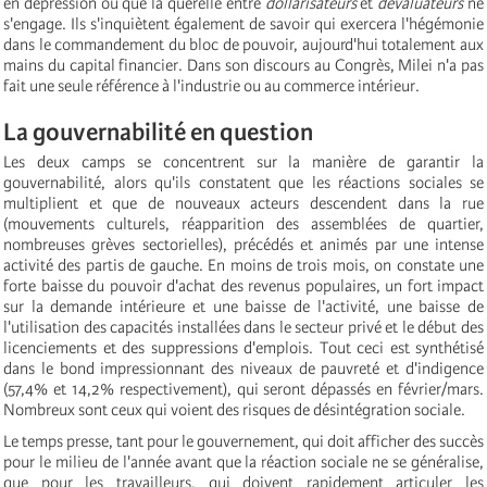
en dépression ou que la querelle entre
dollarisateurs
et
dévaluateurs
ne
s'engage. Ils s'inquiètent également de savoir qui exercera l'hégémonie
dans le commandement du bloc de pouvoir, aujourd'hui totalement aux
mains du capital financier. Dans son discours au Congrès, Milei n'a pas
fait une seule référence à l'industrie ou au commerce intérieur.
La gouvernabilité en question
Les deux camps se concentrent sur la manière de garantir la
gouvernabilité, alors qu'ils constatent que les réactions sociales se
multiplient et que de nouveaux acteurs descendent dans la rue
(mouvements culturels, réapparition des assemblées de quartier,
nombreuses grèves sectorielles), précédés et animés par une intense
activité des partis de gauche. En moins de trois mois, on constate une
forte baisse du pouvoir d'achat des revenus populaires, un fort impact
sur la demande intérieure et une baisse de l'activité, une baisse de
l'utilisation des capacités installées dans le secteur privé et le début des
licenciements et des suppressions d'emplois. Tout ceci est synthétisé
dans le bond impressionnant des niveaux de pauvreté et d'indigence
(57,4% et 14,2% respectivement), qui seront dépassés en février/mars.
Nombreux sont ceux qui voient des risques de désintégration sociale.
Le temps presse, tant pour le gouvernement, qui doit afficher des succès
pour le milieu de l'année avant que la réaction sociale ne se généralise,
que pour les travailleurs, qui doivent rapidement articuler les