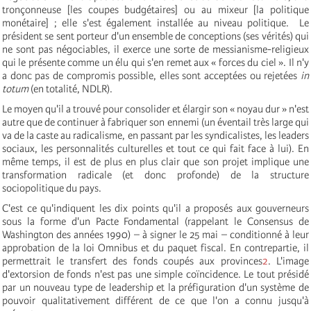
tronçonneuse [les coupes budgétaires] ou au mixeur [la politique
monétaire] ; elle s'est également installée au niveau politique. Le
président se sent porteur d'un ensemble de conceptions (ses vérités) qui
ne sont pas négociables, il exerce une sorte de messianisme-religieux
qui le présente comme un élu qui s'en remet aux « forces du ciel ». Il n'y
a donc pas de compromis possible, elles sont acceptées ou rejetées
in
totum
(en totalité, NDLR).
Le moyen qu'il a trouvé pour consolider et élargir son « noyau dur » n'est
autre que de continuer à fabriquer son ennemi (un éventail très large qui
va de la caste au radicalisme, en passant par les syndicalistes, les leaders
sociaux, les personnalités culturelles et tout ce qui fait face à lui). En
même temps, il est de plus en plus clair que son projet implique une
transformation radicale (et donc profonde) de la structure
sociopolitique du pays.
C'est ce qu'indiquent les dix points qu'il a proposés aux gouverneurs
sous la forme d'un Pacte Fondamental (rappelant le Consensus de
Washington des années 1990) – à signer le 25 mai – conditionné à leur
approbation de la loi Omnibus et du paquet fiscal. En contrepartie, il
permettrait le transfert des fonds coupés aux provinces
2
. L'image
d'extorsion de fonds n'est pas une simple coïncidence. Le tout présidé
par un nouveau type de leadership et la préfiguration d'un système de
pouvoir qualitativement différent de ce que l'on a connu jusqu'à