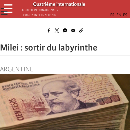
Skip
Quatrième internationale
☰
to
☰
Fourth International /
Cuarta Internacional
main
content
Milei : sortir du labyrinthe
ARGENTINE