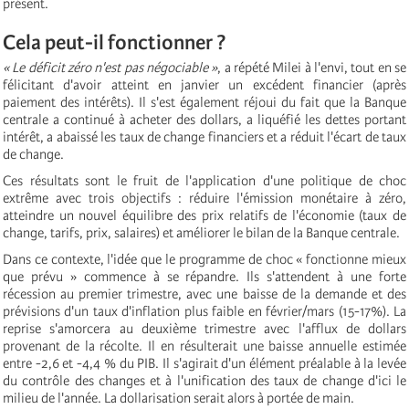
présent.
Cela peut-il fonctionner ?
« Le déficit zéro n'est pas négociable »
, a répété Milei à l'envi, tout en se
félicitant d'avoir atteint en janvier un excédent financier (après
paiement des intérêts). Il s'est également réjoui du fait que la Banque
centrale a continué à acheter des dollars, a liquéfié les dettes portant
intérêt, a abaissé les taux de change financiers et a réduit l'écart de taux
de change.
Ces résultats sont le fruit de l'application d'une politique de choc
extrême avec trois objectifs : réduire l'émission monétaire à zéro,
atteindre un nouvel équilibre des prix relatifs de l'économie (taux de
change, tarifs, prix, salaires) et améliorer le bilan de la Banque centrale.
Dans ce contexte, l'idée que le programme de choc « fonctionne mieux
que prévu » commence à se répandre. Ils s'attendent à une forte
récession au premier trimestre, avec une baisse de la demande et des
prévisions d'un taux d'inflation plus faible en février/mars (15-17%). La
reprise s'amorcera au deuxième trimestre avec l'afflux de dollars
provenant de la récolte. Il en résulterait une baisse annuelle estimée
entre -2,6 et -4,4 % du PIB. Il s'agirait d'un élément préalable à la levée
du contrôle des changes et à l'unification des taux de change d'ici le
milieu de l'année. La dollarisation serait alors à portée de main.