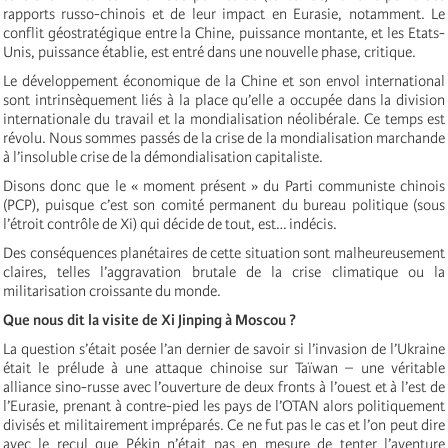
rapports russo-chinois et de leur impact en Eurasie, notamment. Le
conflit géostratégique entre la Chine, puissance montante, et les Etats-
Unis, puissance établie, est entré dans une nouvelle phase, critique.
Le développement économique de la Chine et son envol international
sont intrinsèquement liés à la place qu’elle a occupée dans la division
internationale du travail et la mondialisation néolibérale. Ce temps est
révolu. Nous sommes passés de la crise de la mondialisation marchande
à l’insoluble crise de la démondialisation capitaliste.
Disons donc que le « moment présent » du Parti communiste chinois
(PCP), puisque c’est son comité permanent du bureau politique (sous
l’étroit contrôle de Xi) qui décide de tout, est… indécis.
Des conséquences planétaires de cette situation sont malheureusement
claires, telles l’aggravation brutale de la crise climatique ou la
militarisation croissante du monde.
Que nous dit la visite de Xi Jinping à Moscou ?
La question s’était posée l’an dernier de savoir si l’invasion de l’Ukraine
était le prélude à une attaque chinoise sur Taïwan – une véritable
alliance sino-russe avec l’ouverture de deux fronts à l’ouest et à l’est de
l’Eurasie, prenant à contre-pied les pays de l’OTAN alors politiquement
divisés et militairement impréparés. Ce ne fut pas le cas et l’on peut dire
avec le recul que Pékin n’était pas en mesure de tenter l’aventure