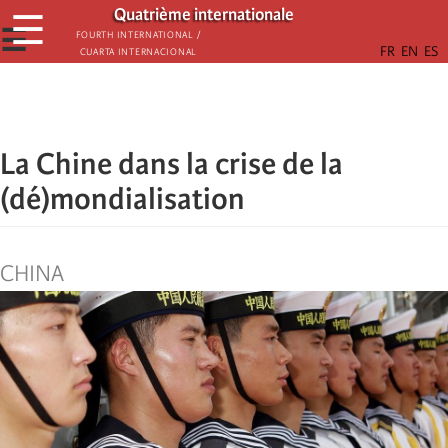
Aller
Quatrième internationale
☰
au
☰
Fourth International /
Cuarta Internacional
contenu
principal
La Chine dans la crise de la
(dé)mondialisation
CHINA