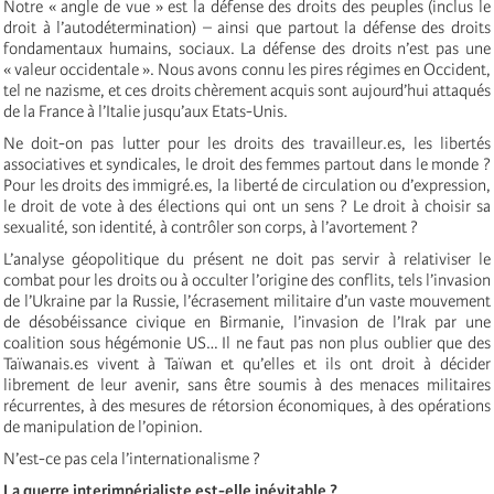
Notre « angle de vue » est la défense des droits des peuples (inclus le
droit à l’autodétermination) – ainsi que partout la défense des droits
fondamentaux humains, sociaux. La défense des droits n’est pas une
« valeur occidentale ». Nous avons connu les pires régimes en Occident,
tel ne nazisme, et ces droits chèrement acquis sont aujourd’hui attaqués
de la France à l’Italie jusqu’aux Etats-Unis.
Ne doit-on pas lutter pour les droits des travailleur.es, les libertés
associatives et syndicales, le droit des femmes partout dans le monde ?
Pour les droits des immigré.es, la liberté de circulation ou d’expression,
le droit de vote à des élections qui ont un sens ? Le droit à choisir sa
sexualité, son identité, à contrôler son corps, à l’avortement ?
L’analyse géopolitique du présent ne doit pas servir à relativiser le
combat pour les droits ou à occulter l’origine des conflits, tels l’invasion
de l’Ukraine par la Russie, l’écrasement militaire d’un vaste mouvement
de désobéissance civique en Birmanie, l’invasion de l’Irak par une
coalition sous hégémonie US… Il ne faut pas non plus oublier que des
Taïwanais.es vivent à Taïwan et qu’elles et ils ont droit à décider
librement de leur avenir, sans être soumis à des menaces militaires
récurrentes, à des mesures de rétorsion économiques, à des opérations
de manipulation de l’opinion.
N’est-ce pas cela l’internationalisme ?
La guerre interimpérialiste est-elle inévitable ?