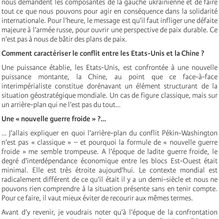
nous demandent les composantes de la gauche ukrainienne et de faire
tout ce que nous pouvons pour agir en conséquence dans la solidarité
internationale. Pour l’heure, le message est qu’il faut infliger une défaite
majeure à l’armée russe, pour ouvrir une perspective de paix durable. Ce
n’est pas à nous de bâtir des plans de paix.
Comment caractériser le conflit entre les Etats-Unis et la Chine ?
Une puissance établie, les Etats-Unis, est confrontée à une nouvelle
puissance montante, la Chine, au point que ce face-à-face
interimpérialiste constitue dorénavant un élément structurant de la
situation géostratégique mondiale. Un cas de figure classique, mais sur
un arrière-plan qui ne l’est pas du tout…
Une « nouvelle guerre froide » ?…
… J’allais expliquer en quoi l’arrière-plan du conflit Pékin-Washington
n’est pas « classique » – et pourquoi la formule de « nouvelle guerre
froide » me semble trompeuse. A l’époque de ladite guerre froide, le
degré d’interdépendance économique entre les blocs Est-Ouest était
minimal. Elle est très étroite aujourd’hui. Le contexte mondial est
radicalement différent de ce qu’il était il y a un demi-siècle et nous ne
pouvons rien comprendre à la situation présente sans en tenir compte.
Pour ce faire, il vaut mieux éviter de recourir aux mêmes termes.
Avant d’y revenir, je voudrais noter qu’à l’époque de la confrontation