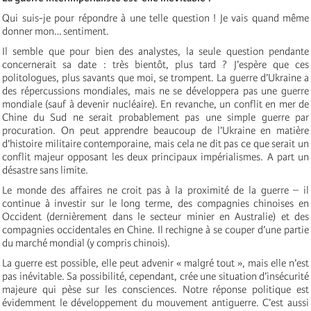
Qui suis-je pour répondre à une telle question ! Je vais quand même
donner mon… sentiment.
Il semble que pour bien des analystes, la seule question pendante
concernerait sa date : très bientôt, plus tard ? J’espère que ces
politologues, plus savants que moi, se trompent. La guerre d’Ukraine a
des répercussions mondiales, mais ne se développera pas une guerre
mondiale (sauf à devenir nucléaire). En revanche, un conflit en mer de
Chine du Sud ne serait probablement pas une simple guerre par
procuration. On peut apprendre beaucoup de l’Ukraine en matière
d’histoire militaire contemporaine, mais cela ne dit pas ce que serait un
conflit majeur opposant les deux principaux impérialismes. A part un
désastre sans limite.
Le monde des affaires ne croit pas à la proximité de la guerre – il
continue à investir sur le long terme, des compagnies chinoises en
Occident (dernièrement dans le secteur minier en Australie) et des
compagnies occidentales en Chine. Il rechigne à se couper d’une partie
du marché mondial (y compris chinois).
La guerre est possible, elle peut advenir « malgré tout », mais elle n’est
pas inévitable. Sa possibilité, cependant, crée une situation d’insécurité
majeure qui pèse sur les consciences. Notre réponse politique est
évidemment le développement du mouvement antiguerre. C’est aussi