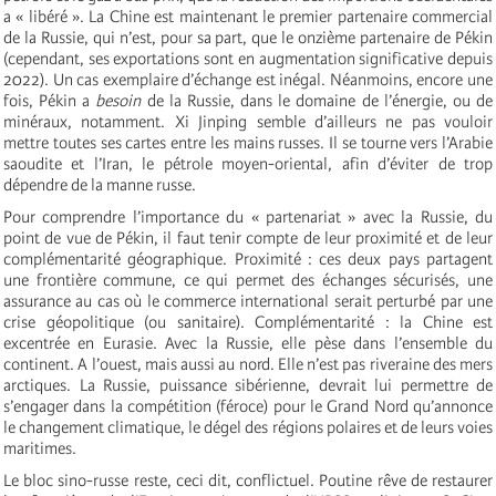
a « libéré ». La Chine est maintenant le premier partenaire commercial
de la Russie, qui n’est, pour sa part, que le onzième partenaire de Pékin
(cependant, ses exportations sont en augmentation significative depuis
2022). Un cas exemplaire d’échange est inégal. Néanmoins, encore une
fois, Pékin a
besoin
de la Russie, dans le domaine de l’énergie, ou de
minéraux, notamment. Xi Jinping semble d’ailleurs ne pas vouloir
mettre toutes ses cartes entre les mains russes. Il se tourne vers l’Arabie
saoudite et l’Iran, le pétrole moyen-oriental, afin d’éviter de trop
dépendre de la manne russe.
Pour comprendre l’importance du « partenariat » avec la Russie, du
point de vue de Pékin, il faut tenir compte de leur proximité et de leur
complémentarité géographique. Proximité : ces deux pays partagent
une frontière commune, ce qui permet des échanges sécurisés, une
assurance au cas où le commerce international serait perturbé par une
crise géopolitique (ou sanitaire). Complémentarité : la Chine est
excentrée en Eurasie. Avec la Russie, elle pèse dans l’ensemble du
continent. A l’ouest, mais aussi au nord. Elle n’est pas riveraine des mers
arctiques. La Russie, puissance sibérienne, devrait lui permettre de
s’engager dans la compétition (féroce) pour le Grand Nord qu’annonce
le changement climatique, le dégel des régions polaires et de leurs voies
maritimes.
Le bloc sino-russe reste, ceci dit, conflictuel. Poutine rêve de restaurer