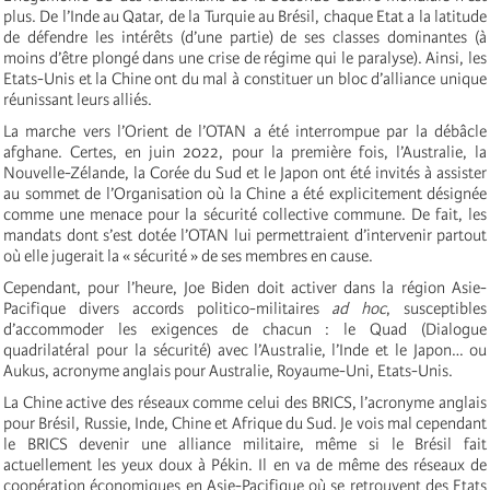
plus. De l’Inde au Qatar, de la Turquie au Brésil, chaque Etat a la latitude
de défendre les intérêts (d’une partie) de ses classes dominantes (à
moins d’être plongé dans une crise de régime qui le paralyse). Ainsi, les
Etats-Unis et la Chine ont du mal à constituer un bloc d’alliance unique
réunissant leurs alliés.
La marche vers l’Orient de l’OTAN a été interrompue par la débâcle
afghane. Certes, en juin 2022, pour la première fois, l’Australie, la
Nouvelle-Zélande, la Corée du Sud et le Japon ont été invités à assister
au sommet de l’Organisation où la Chine a été explicitement désignée
comme une menace pour la sécurité collective commune. De fait, les
mandats dont s’est dotée l’OTAN lui permettraient d’intervenir partout
où elle jugerait la « sécurité » de ses membres en cause.
Cependant, pour l’heure, Joe Biden doit activer dans la région Asie-
Pacifique divers accords politico-militaires
ad hoc
, susceptibles
d’accommoder les exigences de chacun : le Quad (Dialogue
quadrilatéral pour la sécurité) avec l’Australie, l’Inde et le Japon… ou
Aukus, acronyme anglais pour Australie, Royaume-Uni, Etats-Unis.
La Chine active des réseaux comme celui des BRICS, l’acronyme anglais
pour Brésil, Russie, Inde, Chine et Afrique du Sud. Je vois mal cependant
le BRICS devenir une alliance militaire, même si le Brésil fait
actuellement les yeux doux à Pékin. Il en va de même des réseaux de
coopération économiques en Asie-Pacifique où se retrouvent des Etats