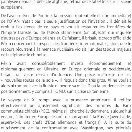
paralysée depuis la débâcle afghane, retour des Etats-Unis sur la scène
européenne…
De l’aveu même de Poutine, la pression (potentielle et non immédiate)
de l’OTAN n’était pas la seule justification de l’invasion : il déniait le
droit à l’existence de ce pays et voulait restaurer les frontières de
l’Empire tsariste ou de l’URSS stalinienne (un objectif qui inquiète
d’autres pays d’Europe orientale). Ce faisant, il brisait le credo officiel de
Pékin concernant le respect des frontières internationales, alors que le
recours récurrent à la menace nucléaire violait l’un des tabous majeurs
de la diplomatie chinoise…
Pékin avait considérablement investi économiquement et
diplomatiquement en Ukraine, en Europe orientale et occidentale,
tissant un vaste réseau d’influence. Une pièce maîtresse de ses
« nouvelles routes de la soie ». Il risquait donc très gros. Xi ne voulait
alors ni rompre avec la Russie ni perdre sa mise. D’où la prudence de son
positionnement, y compris à l’ONU, sur la crise ukrainienne.
Le voyage de Xi rompt avec la prudence antérieure. Il reflète
effectivement un ajustement significatif des priorités du Parti
communiste chinois (PCC), même s’il cherche évidemment, aujourd’hui
encore, à limiter en Europe le coût de son appui à la Russie (avec l’aide,
espère-t-il, des chefs d’Etat allemands et français). A la suite du
durcissement de la confrontation avec Washington, ses priorités