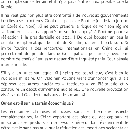
qui compte sur ce terrain et il n’y a pas d’autre choix possible que la
Russie.
Il ne veut pas non plus être confronté à de nouveaux gouvernements
hostiles à ses frontières. Quoi qu’il pense de Poutine (ou de Kim Jun-un
en Corée du Nord), Xi ne peut prendre le risque de voir son régime
s’effondrer. Il a ainsi apporté un soutien appuyé à Poutine pour sa
réélection à la présidentielle de 2024 ! De quoi booster un peu la
crédibilité diplomatique de l’hôte du Kremlin, qui en a bien besoin. Xi
invite Poutine à des rencontres internationales en Chine qui lui
permettront de prendre langue (sous patronage chinois) avec bon
nombre de chefs d’Etat, sans risquer d’être inquiété par la Cour pénale
internationale.
S’il y a un sujet sur lequel Xi Jinping est sourcilleux, c’est bien le
nucléaire militaire. Or, Vladimir Poutine vient d’annoncer qu’il allait
déployer des armes nucléaires « tactiques » en Biélorussie et y
construire un dépôt d’armement nucléaire… Une nouvelle provocation
vis-à-vis de l’Occident, mais aussi de son ami Xi.
Qu’en est-il sur le terrain économique ?
Les économies chinoises et russes sont par bien des aspects
complémentaires, la Chine exportant des biens ou des capitaux et
important des produits du sous-sol sibérien, dont évidemment le
pétrole et le gaz à bas prix, que la réduction des importions occidentales