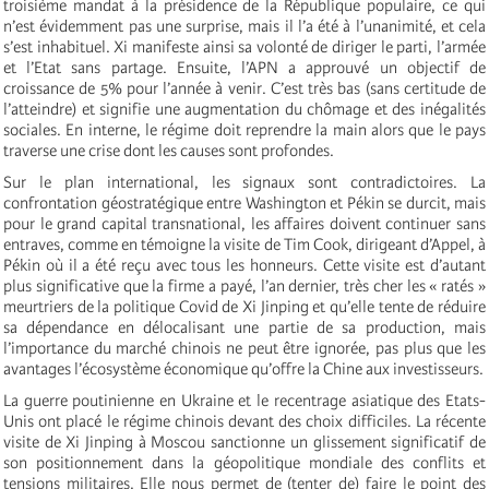
troisième mandat à la présidence de la République populaire, ce qui
n’est évidemment pas une surprise, mais il l’a été à l’unanimité, et cela
s’est inhabituel. Xi manifeste ainsi sa volonté de diriger le parti, l’armée
et l’Etat sans partage. Ensuite, l’APN a approuvé un objectif de
croissance de 5% pour l’année à venir. C’est très bas (sans certitude de
l’atteindre) et signifie une augmentation du chômage et des inégalités
sociales. En interne, le régime doit reprendre la main alors que le pays
traverse une crise dont les causes sont profondes.
Sur le plan international, les signaux sont contradictoires. La
confrontation géostratégique entre Washington et Pékin se durcit, mais
pour le grand capital transnational, les affaires doivent continuer sans
entraves, comme en témoigne la visite de Tim Cook, dirigeant d’Appel, à
Pékin où il a été reçu avec tous les honneurs. Cette visite est d’autant
plus significative que la firme a payé, l’an dernier, très cher les « ratés »
meurtriers de la politique Covid de Xi Jinping et qu’elle tente de réduire
sa dépendance en délocalisant une partie de sa production, mais
l’importance du marché chinois ne peut être ignorée, pas plus que les
avantages l’écosystème économique qu’offre la Chine aux investisseurs.
La guerre poutinienne en Ukraine et le recentrage asiatique des Etats-
Unis ont placé le régime chinois devant des choix difficiles. La récente
visite de Xi Jinping à Moscou sanctionne un glissement significatif de
son positionnement dans la géopolitique mondiale des conflits et
tensions militaires. Elle nous permet de (tenter de) faire le point des