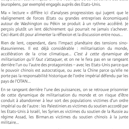
(européens, par exemple) engagés auprès des Etats-Unis.
Ma « lecture » diffère ici d’analyses progressistes qui jugent que le
réalignement de forces (Etats ou grandes entreprises économiques)
autour de Washington ou Pékin se produit à un rythme accéléré. Je
perçois plutôt un lent déchirement qui pourrait ne jamais s’achever.
Ceci étant dit pour alimenter la réflexion et la discussion entre nous…
Rien de lent, cependant, dans l’impact planétaire des tensions sino-
étasuniennes. Il est déjà considérable : militarisation du monde,
accélération de la crise climatique…
C’est à cette dynamique de
militarisation qu’il faut s’attaquer
, et on ne le fera pas en se rangeant
derrière l’un ou l’autre des protagonistes – avec les Etats-Unis parce que
le pouvoir chinois est autocratique, ou avec la Chine parce qu’elle ne
porte pas la responsabilité historique de l’ordre impérial défendu par les
pays de l’OTAN…
En se rangeant derrière l’une des puissances, on se retrouve prisonnier
de cette dynamique de militarisation du monde et on risque d’être
conduit à abandonner à leur sort des populations victimes d’un ordre
impérial ou de l’autre : les Palestinien.es victimes du soutien accordé par
les Etats-Unis à Israël, les Syrien.es victimes du soutien de la Russie au
régime Assad, les Birman.es victimes du soutien chinois à la junte
militaire…