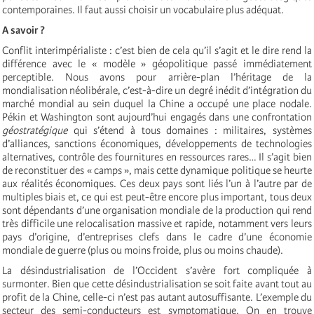
contemporaines. Il faut aussi choisir un vocabulaire plus adéquat.
A savoir ?
Conflit interimpérialiste : c’est bien de cela qu’il s’agit et le dire rend la
différence avec le « modèle » géopolitique passé immédiatement
perceptible. Nous avons pour arrière-plan l’héritage de la
mondialisation néolibérale, c’est-à-dire un degré inédit d’intégration du
marché mondial au sein duquel la Chine a occupé une place nodale.
Pékin et Washington sont aujourd’hui engagés dans une confrontation
géostratégique
qui s’étend à tous domaines : militaires, systèmes
d’alliances, sanctions économiques, développements de technologies
alternatives, contrôle des fournitures en ressources rares… Il s’agit bien
de reconstituer des « camps », mais cette dynamique politique se heurte
aux réalités économiques. Ces deux pays sont liés l’un à l’autre par de
multiples biais et, ce qui est peut-être encore plus important, tous deux
sont dépendants d’une organisation mondiale de la production qui rend
très difficile une relocalisation massive et rapide, notamment vers leurs
pays d’origine, d’entreprises clefs dans le cadre d’une économie
mondiale de guerre (plus ou moins froide, plus ou moins chaude).
La désindustrialisation de l’Occident s’avère fort compliquée à
surmonter. Bien que cette désindustrialisation se soit faite avant tout au
profit de la Chine, celle-ci n’est pas autant autosuffisante. L’exemple du
secteur des semi-conducteurs est symptomatique. On en trouve