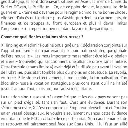
géostratégiques sont dorénavant situées en Asie : la mer de Chine du
Sud et Taïwan, le Pacifique... Or, de ce point de vue, la poursuite de la
guerre en Ukraine est devenue pour le régime chinois une bonne chose :
elle sert d’abcès de fixation – plus Washington dédiera d’armements, de
finances et de troupes au front européen et plus il devra limiter
l’ampleur de son repositionnement dans la zone indo-pacifique.
Comment qualifier les relations sino-russes ?
Xi Jinping et Vladimir Poutine ont signé une « déclaration conjointe sur
l’approfondissement du partenariat de coordination stratégique globale
de l’ère nouvelle ». Les mots importants me semblent être ici « globale »
et « ère » (nouvelle) qui sanctionnent une alliance dite « sans limite ».
Cette formule (« sans limite ») avait déjà été utilisée peu avant l’invasion
de l’Ukraine, puis était tombée plus ou moins en désuétude. La revoilà,
en force. Elle signe effectivement, il me semble, la formalisation d’un
bloc sino-russe à vocation stratégique plus consistant qu’il ne l’a été
jusqu’à aujourd’hui, mais toujours aussi inégalitaire.
La relation sino-russe est très asymétrique et les deux pays ne sont pas
sur un pied d’égalité, tant s’en faut. C’est une évidence. Durant son
séjour moscovite, Xi s’est comporté en Empereur bienveillant et Poutine
en en vassal obséquieux. Je voudrais seulement nuancer cette évidence
en notant que le PCC a
besoin
de ce partenariat. Son cauchemar est de
se retrouver militairement seul face aux Etats-Unis. Il lui faut un allié