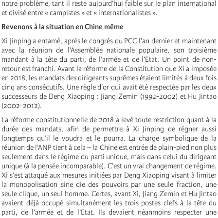
notre problème, tant il reste aujourd’hui faible sur le plan international
et divisé entre « campistes » et « internationalistes ».
Revenons à la situation en Chine même
Xi Jinping a entamé, après le congrès du PCC l’an dernier et maintenant
avec la réunion de l’Assemblée nationale populaire, son troisième
mandant à la tête du parti, de l’armée et de l’Etat. Un point de non-
retour est franchi. Avant la réforme de la Constitution que Xi a imposée
en 2018, les mandats des dirigeants suprêmes étaient limités à deux fois
cinq ans consécutifs. Une règle d’or qui avait été respectée par les deux
successeurs de Deng Xiaoping : Jiang Zemin (1992-2002) et Hu Jintao
(2002-2012).
La réforme constitutionnelle de 2018 a levé toute restriction quant à la
durée des mandats, afin de permettre à Xi Jinping de régner aussi
longtemps qu’il le voudra et le pourra. La charge symbolique de la
réunion de l’ANP tient à cela – la Chine est entrée de plain-pied non plus
seulement dans le régime du parti unique, mais dans celui du dirigeant
unique (à la pensée incomparable). C’est un vrai changement de régime.
Xi s’est attaqué aux mesures initiées par Deng Xiaoping visant à limiter
la monopolisation sine die des pouvoirs par une seule fraction, une
seule clique, un seul homme. Certes, avant Xi, Jiang Zemin et Hu Jintao
avaient déjà occupé simultanément les trois postes clefs à la tête du
parti, de l’armée et de l’Etat. Ils devaient néanmoins respecter une