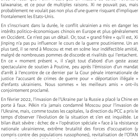
taïwanaise, et ce pour de multiples raisons. Xi ne pouvait pas, mais
probablement ne voulait pas non plus d’une guerre risquant d’impliquer
frontalement les Etats-Unis.
En s’inscrivant dans la durée, le conflit ukrainien a mis en danger les
intérêts politico-économiques chinois en Europe et plus généralement
en Occident. Ce n’est pas un détail. Or, tout « grand frère » qu’il est, Xi
Jinping n’a pas pu influencer le cours de la guerre poutinienne. Un an
plus tard, il se rend à Moscou et met en scène leur indéfectible amitié,
malgré de nombreuses pommes de discorde et rivalités qui l’entachent.
En ce « moment présent », il s’agit tout d’abord d’un geste assez
spectaculaire de soutien à Poutine, peu après l’émission d’un mandat
d’arrêt à l’encontre de ce dernier par la Cour pénale internationale de
justice l’accusant de crimes de guerre pour « déportation illégale »
d’enfants ukrainiens. Nous sommes « les meilleurs amis » ont-ils
conjointement proclamé.
En février 2022, l’invasion de l’Ukraine par la Russie a placé la Chine en
porte à faux. Pékin n’a jamais condamné Moscou pour l’invasion de
l’Ukraine, mais, comme toutes les capitales, la direction du PCC a pris le
temps d’observer l’évolution de la situation et s’en est inquiétée. Le
bilan était sévère : échec de « l’opération spéciale » face à la résistance
nationale ukrainienne, extrême brutalité des forces d’occupation (y
compris contre des populations russophones), revitalisation de l’OTAN