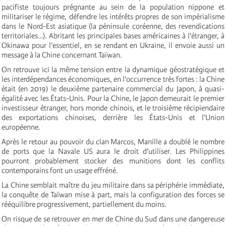
pacifiste toujours prégnante au sein de la population nippone et
militariser le régime, défendre les intérêts propres de son impérialisme
dans le Nord-Est asiatique (la péninsule coréenne, des revendications
territoriales…). Abritant les principales bases américaines à l’étranger, à
Okinawa pour l’essentiel, en se rendant en Ukraine, il envoie aussi un
message à la Chine concernant Taïwan.
On retrouve ici la même tension entre la dynamique géostratégique et
les interdépendances économiques, en l’occurrence très fortes : la Chine
était (en 2019) le deuxième partenaire commercial du Japon, à quasi-
égalité avec les États-Unis. Pour la Chine, le Japon demeurait le premier
investisseur étranger, hors monde chinois, et le troisième récipiendaire
des exportations chinoises, derrière les États-Unis et l’Union
européenne.
Après le retour au pouvoir du clan Marcos, Manille a doublé le nombre
de ports que la Navale US aura le droit d’utiliser. Les Philippines
pourront probablement stocker des munitions dont les conflits
contemporains font un usage effréné.
La Chine semblait maître du jeu militaire dans sa périphérie immédiate,
la conquête de Taïwan mise à part, mais la configuration des forces se
rééquilibre progressivement, partiellement du moins.
On risque de se retrouver en mer de Chine du Sud dans une dangereuse