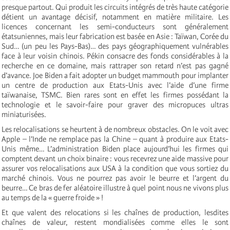
presque partout. Qui produit les circuits intégrés de très haute catégorie
détient un avantage décisif, notamment en matière militaire. Les
licences concernant les semi-conducteurs sont généralement
étatsuniennes, mais leur fabrication est basée en Asie : Taïwan, Corée du
Sud… (un peu les Pays-Bas)… des pays géographiquement vulnérables
face à leur voisin chinois. Pékin consacre des fonds considérables à la
recherche en ce domaine, mais rattraper son retard n’est pas gagné
d’avance. Joe Biden a fait adopter un budget mammouth pour implanter
un centre de production aux Etats-Unis avec l’aide d’une firme
taïwanaise, TSMC. Bien rares sont en effet les firmes possédant la
technologie et le savoir-faire pour graver des micropuces ultras
miniaturisées.
Les relocalisations se heurtent à de nombreux obstacles. On le voit avec
Apple – l’Inde ne remplace pas la Chine – quant à produire aux Etats-
Unis même… L’administration Biden place aujourd’hui les firmes qui
comptent devant un choix binaire : vous recevrez une aide massive pour
assurer vos relocalisations aux USA à la condition que vous sortiez du
marché chinois. Vous ne pourrez pas avoir le beurre et l’argent du
beurre… Ce bras de fer aléatoire illustre à quel point nous ne vivons plus
au temps de la « guerre froide » !
Et que valent des relocations si les chaînes de production, lesdites
chaînes de valeur, restent mondialisées comme elles le sont