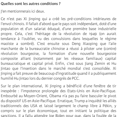
Quelles sont les autres conditions ?
J’en mentionnerais ici deux.
Ce n’est pas Xi Jinping qui a créé les pré-conditions intérieures de
l’envol chinois. Il fallait d’abord que le pays soit indépendant, doté d’une
population et d’un salariat éduqué, d’une première base industrielle
propre. Cela, c’est l’héritage de la révolution de 1949 (on aurait
tendance à l’oublier, vu des convulsions dans lesquelles le régime
maoïste a sombré). C’est ensuite sous Deng Xiaoping que l’aile
marchante de la bureaucratie chinoise a réussi à piloter une (contre)
révolution bourgeoise, la formation d’une nouvelle bourgeoisie
composite alliant (notamment par les réseaux familiaux) capital
bureaucratique et capital privé. Enfin, c’est sous Jiang Zemin et Hu
Jintao que l’insertion dans le marché mondial s’est consolidée. Xi
Jinping a fait preuve de beaucoup d’ingratitude quand il a publiquement
humilié Hu Jintao lors du dernier congrès de PCC.
Sur le plan international, Xi Jinping a bénéficié d’une fenêtre de tir
inespérée : l’impotence prolongée des Etats-Unis en Asie-Pacifique.
Embourbé au Moyen-Orient, Obama n’a pas pu faire basculer le pivot
du dispositif US en Asie-Pacifique. Erratique, Trump a inquiété les alliés
traditionnels des USA et laissé largement le champ libre à Pékin, y
compris sur le plan économique, tout en initiant la politique des
sanctions. Il a fallu attendre Joe Biden pour que, dans la foulée de la