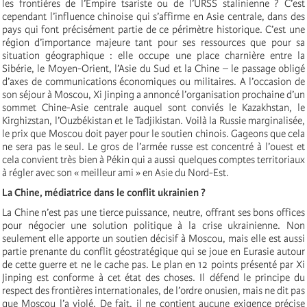
les frontières de l’Empire tsariste ou de l’URSS stalinienne ? C’est
cependant l’influence chinoise qui s’affirme en Asie centrale, dans des
pays qui font précisément partie de ce périmètre historique. C’est une
région d’importance majeure tant pour ses ressources que pour sa
situation géographique : elle occupe une place charnière entre la
Sibérie, le Moyen-Orient, l’Asie du Sud et la Chine – le passage obligé
d’axes de communications économiques ou militaires. A l’occasion de
son séjour à Moscou, Xi Jinping a annoncé l’organisation prochaine d’un
sommet Chine-Asie centrale auquel sont conviés le Kazakhstan, le
Kirghizstan, l’Ouzbékistan et le Tadjikistan. Voilà la Russie marginalisée,
le prix que Moscou doit payer pour le soutien chinois. Gageons que cela
ne sera pas le seul. Le gros de l’armée russe est concentré à l’ouest et
cela convient très bien à Pékin qui a aussi quelques comptes territoriaux
à régler avec son « meilleur ami » en Asie du Nord-Est.
La Chine, médiatrice dans le conflit ukrainien ?
La Chine n’est pas une tierce puissance, neutre, offrant ses bons offices
pour négocier une solution politique à la crise ukrainienne. Non
seulement elle apporte un soutien décisif à Moscou, mais elle est aussi
partie prenante du conflit géostratégique qui se joue en Eurasie autour
de cette guerre et ne le cache pas. Le plan en 12 points présenté par Xi
Jinping est conforme à cet état des choses. Il défend le principe du
respect des frontières internationales, de l’ordre onusien, mais ne dit pas
que Moscou l’a violé. De fait, il ne contient aucune exigence précise