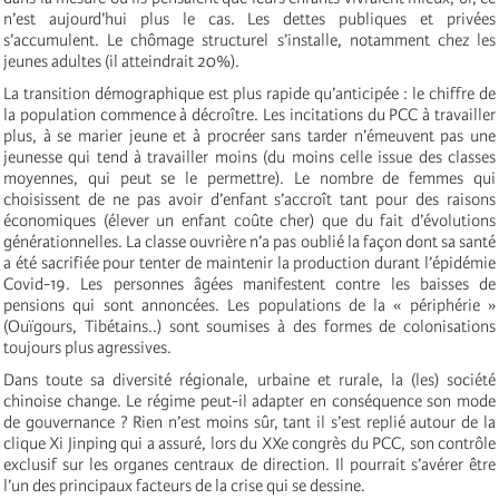
n’est aujourd’hui plus le cas. Les dettes publiques et privées
s’accumulent. Le chômage structurel s’installe, notamment chez les
jeunes adultes (il atteindrait 20%).
La transition démographique est plus rapide qu’anticipée : le chiffre de
la population commence à décroître. Les incitations du PCC à travailler
plus, à se marier jeune et à procréer sans tarder n’émeuvent pas une
jeunesse qui tend à travailler moins (du moins celle issue des classes
moyennes, qui peut se le permettre). Le nombre de femmes qui
choisissent de ne pas avoir d’enfant s’accroît tant pour des raisons
économiques (élever un enfant coûte cher) que du fait d’évolutions
générationnelles. La classe ouvrière n’a pas oublié la façon dont sa santé
a été sacrifiée pour tenter de maintenir la production durant l’épidémie
Covid-19. Les personnes âgées manifestent contre les baisses de
pensions qui sont annoncées. Les populations de la « périphérie »
(Ouïgours, Tibétains..) sont soumises à des formes de colonisations
toujours plus agressives.
Dans toute sa diversité régionale, urbaine et rurale, la (les) société
chinoise change. Le régime peut-il adapter en conséquence son mode
de gouvernance ? Rien n’est moins sûr, tant il s’est replié autour de la
clique Xi Jinping qui a assuré, lors du XXe congrès du PCC, son contrôle
exclusif sur les organes centraux de direction. Il pourrait s’avérer être
l’un des principaux facteurs de la crise qui se dessine.