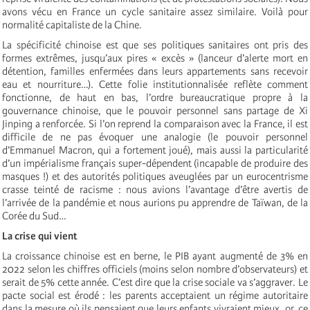
avons vécu en France un cycle sanitaire assez similaire. Voilà pour
normalité capitaliste de la Chine.
La spécificité chinoise est que ses politiques sanitaires ont pris des
formes extrêmes, jusqu’aux pires « excès » (lanceur d’alerte mort en
détention, familles enfermées dans leurs appartements sans recevoir
eau et nourriture…). Cette folie institutionnalisée reflète comment
fonctionne, de haut en bas, l’ordre bureaucratique propre à la
gouvernance chinoise, que le pouvoir personnel sans partage de Xi
Jinping a renforcée. Si l’on reprend la comparaison avec la France, il est
difficile de ne pas évoquer une analogie (le pouvoir personnel
d’Emmanuel Macron, qui a fortement joué), mais aussi la particularité
d’un impérialisme français super-dépendent (incapable de produire des
masques !) et des autorités politiques aveuglées par un eurocentrisme
crasse teinté de racisme : nous avions l’avantage d’être avertis de
l’arrivée de la pandémie et nous aurions pu apprendre de Taïwan, de la
Corée du Sud…
La crise qui vient
La croissance chinoise est en berne, le PIB ayant augmenté de 3% en
2022 selon les chiffres officiels (moins selon nombre d’observateurs) et
serait de 5% cette année. C’est dire que la crise sociale va s’aggraver. Le
pacte social est érodé : les parents acceptaient un régime autoritaire
dans la mesure où ils pensaient que leurs enfants vivraient mieux, or, ce