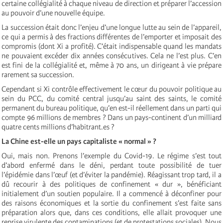
certaine collégialité à chaque niveau de direction et préparer l’accession
au pouvoir d’une nouvelle équipe.
La succession était donc l’enjeu d’une longue lutte au sein de l’appareil,
ce qui a permis à des fractions différentes de l’emporter et imposait des
compromis (dont Xi a profité). C’était indispensable quand les mandats
ne pouvaient excéder dix années consécutives. Cela ne l’est plus. C’en
est fini de la collégialité et, même à 70 ans, un dirigeant à vie prépare
rarement sa succession.
Cependant si Xi contrôle effectivement le cœur du pouvoir politique au
sein du PCC, du comité central jusqu’au saint des saints, le comité
permanent du bureau politique, qu’en est-il réellement dans un parti qui
compte 96 millions de membres ? Dans un pays-continent d’un milliard
quatre cents millions d’habitrant.es ?
La Chine est-elle un pays capitaliste « normal » ?
Oui, mais non. Prenons l’exemple du Covid-19. Le régime s’est tout
d’abord enfermé dans le déni, perdant toute possibilité de tuer
l’épidémie dans l’œuf (et d’éviter la pandémie). Réagissant trop tard, il a
dû recourir à des politiques de confinement « dur », bénéficiant
initialement d’un soutien populaire. Il a commencé à déconfiner pour
des raisons économiques et la sortie du confinement s’est faite sans
préparation alors que, dans ces conditions, elle allait provoquer une
reprise virulente des contaminations (et de protestations sociales). Nous