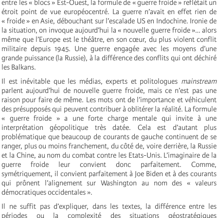
entre les « blocs » Est-Ouest, la formule de « guerre froide » reflétait un
étroit point de vue européocentré. La guerre n’avait en effet rien de
« froide » en Asie, débouchant sur l’escalade US en Indochine. Ironie de
la situation, on invoque aujourd’hui la « nouvelle guerre froide »… alors
même que l’Europe est le théâtre, en son cœur, du plus violent conflit
militaire depuis 1945. Une guerre engagée avec les moyens d’une
grande puissance (la Russie), à la différence des conflits qui ont déchiré
les Balkans.
Il est inévitable que les médias, experts et politologues
mainstream
parlent aujourd’hui de nouvelle guerre froide, mais ce n’est pas une
raison pour faire de même. Les mots ont de l’importance et véhiculent
des présupposés qui peuvent contribuer à oblitérer la réalité. La formule
« guerre froide » a une forte charge mentale qui invite à une
interprétation géopolitique très datée. Cela est d’autant plus
problématique que beaucoup de courants de gauche continuent de se
ranger, plus ou moins franchement, du côté de, voire derrière, la Russie
et la Chine, au nom du combat contre les Etats-Unis. L’imaginaire de la
guerre froide leur convient donc parfaitement. Comme,
symétriquement, il convient parfaitement à Joe Biden et à des courants
qui prônent l’alignement sur Washington au nom des « valeurs
démocratiques occidentales ».
Il ne suffit pas d’expliquer, dans les textes, la différence entre les
périodes ou la complexité des situations géostratégiques