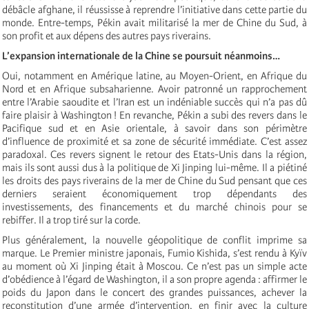
débâcle afghane, il réussisse à reprendre l’initiative dans cette partie du
monde. Entre-temps, Pékin avait militarisé la mer de Chine du Sud, à
son profit et aux dépens des autres pays riverains.
L’expansion internationale de la Chine se poursuit néanmoins…
Oui, notamment en Amérique latine, au Moyen-Orient, en Afrique du
Nord et en Afrique subsaharienne. Avoir patronné un rapprochement
entre l’Arabie saoudite et l’Iran est un indéniable succès qui n’a pas dû
faire plaisir à Washington ! En revanche, Pékin a subi des revers dans le
Pacifique sud et en Asie orientale, à savoir dans son périmètre
d’influence de proximité et sa zone de sécurité immédiate. C’est assez
paradoxal. Ces revers signent le retour des Etats-Unis dans la région,
mais ils sont aussi dus à la politique de Xi Jinping lui-même. Il a piétiné
les droits des pays riverains de la mer de Chine du Sud pensant que ces
derniers seraient économiquement trop dépendants des
investissements, des financements et du marché chinois pour se
rebiffer. Il a trop tiré sur la corde.
Plus généralement, la nouvelle géopolitique de conflit imprime sa
marque. Le Premier ministre japonais, Fumio Kishida, s’est rendu à Kyïv
au moment où Xi Jinping était à Moscou. Ce n’est pas un simple acte
d’obédience à l’égard de Washington, il a son propre agenda : affirmer le
poids du Japon dans le concert des grandes puissances, achever la
reconstitution d’une armée d’intervention, en finir avec la culture