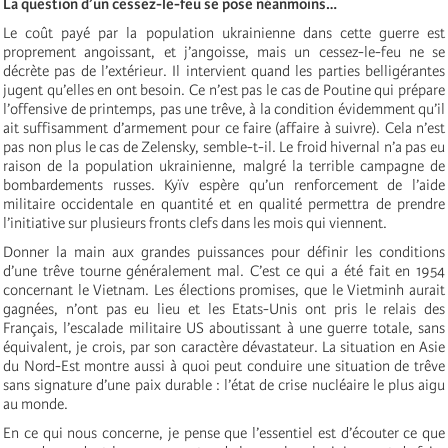
La question d’un cessez-le-feu se pose néanmoins…
Le coût payé par la population ukrainienne dans cette guerre est
proprement angoissant, et j’angoisse, mais un cessez-le-feu ne se
décrète pas de l’extérieur. Il intervient quand les parties belligérantes
jugent qu’elles en ont besoin. Ce n’est pas le cas de Poutine qui prépare
l’offensive de printemps, pas une trêve, à la condition évidemment qu’il
ait suffisamment d’armement pour ce faire (affaire à suivre). Cela n’est
pas non plus le cas de Zelensky, semble-t-il. Le froid hivernal n’a pas eu
raison de la population ukrainienne, malgré la terrible campagne de
bombardements russes. Kyïv espère qu’un renforcement de l’aide
militaire occidentale en quantité et en qualité permettra de prendre
l’initiative sur plusieurs fronts clefs dans les mois qui viennent.
Donner la main aux grandes puissances pour définir les conditions
d’une trêve tourne généralement mal. C’est ce qui a été fait en 1954
concernant le Vietnam. Les élections promises, que le Vietminh aurait
gagnées, n’ont pas eu lieu et les Etats-Unis ont pris le relais des
Français, l’escalade militaire US aboutissant à une guerre totale, sans
équivalent, je crois, par son caractère dévastateur. La situation en Asie
du Nord-Est montre aussi à quoi peut conduire une situation de trêve
sans signature d’une paix durable : l’état de crise nucléaire le plus aigu
au monde.
En ce qui nous concerne, je pense que l’essentiel est d’écouter ce que