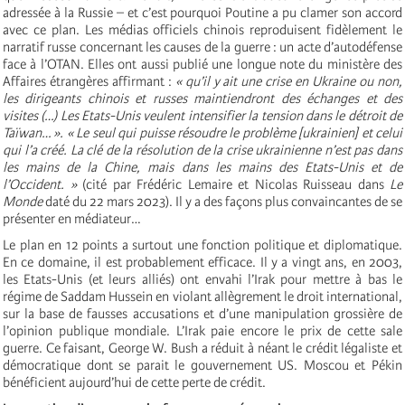
adressée à la Russie – et c’est pourquoi Poutine a pu clamer son accord
avec ce plan. Les médias officiels chinois reproduisent fidèlement le
narratif russe concernant les causes de la guerre : un acte d’autodéfense
face à l’OTAN. Elles ont aussi publié une longue note du ministère des
Affaires étrangères affirmant :
« qu’il y ait une crise en Ukraine ou non,
les dirigeants chinois et russes maintiendront des échanges et des
visites (…) Les Etats-Unis veulent intensifier la tension dans le détroit de
Taïwan… ». « Le seul qui puisse résoudre le problème [ukrainien] et celui
qui l’a créé. La clé de la résolution de la crise ukrainienne n’est pas dans
les mains de la Chine, mais dans les mains des Etats-Unis et de
l’Occident. »
(cité par Frédéric Lemaire et Nicolas Ruisseau dans
Le
Monde
daté du 22 mars 2023). Il y a des façons plus convaincantes de se
présenter en médiateur…
Le plan en 12 points a surtout une fonction politique et diplomatique.
En ce domaine, il est probablement efficace. Il y a vingt ans, en 2003,
les Etats-Unis (et leurs alliés) ont envahi l’Irak pour mettre à bas le
régime de Saddam Hussein en violant allègrement le droit international,
sur la base de fausses accusations et d’une manipulation grossière de
l’opinion publique mondiale. L’Irak paie encore le prix de cette sale
guerre. Ce faisant, George W. Bush a réduit à néant le crédit légaliste et
démocratique dont se parait le gouvernement US. Moscou et Pékin
bénéficient aujourd’hui de cette perte de crédit.