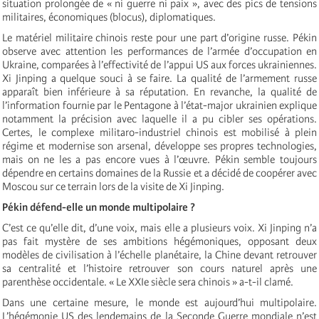
situation prolongée de « ni guerre ni paix », avec des pics de tensions
militaires, économiques (blocus), diplomatiques.
Le matériel militaire chinois reste pour une part d’origine russe. Pékin
observe avec attention les performances de l’armée d’occupation en
Ukraine, comparées à l’effectivité de l’appui US aux forces ukrainiennes.
Xi Jinping a quelque souci à se faire. La qualité de l’armement russe
apparaît bien inférieure à sa réputation. En revanche, la qualité de
l’information fournie par le Pentagone à l’état-major ukrainien explique
notamment la précision avec laquelle il a pu cibler ses opérations.
Certes, le complexe militaro-industriel chinois est mobilisé à plein
régime et modernise son arsenal, développe ses propres technologies,
mais on ne les a pas encore vues à l’œuvre. Pékin semble toujours
dépendre en certains domaines de la Russie et a décidé de coopérer avec
Moscou sur ce terrain lors de la visite de Xi Jinping.
Pékin défend-elle un monde multipolaire ?
C’est ce qu’elle dit, d’une voix, mais elle a plusieurs voix. Xi Jinping n’a
pas fait mystère de ses ambitions hégémoniques, opposant deux
modèles de civilisation à l’échelle planétaire, la Chine devant retrouver
sa centralité et l’histoire retrouver son cours naturel après une
parenthèse occidentale. « Le XXIe siècle sera chinois » a-t-il clamé.
Dans une certaine mesure, le monde est aujourd’hui multipolaire.
L’hégémonie US des lendemains de la Seconde Guerre mondiale n’est