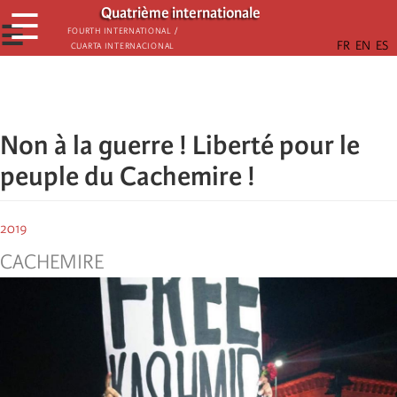
Aller
Quatrième internationale
☰
au
☰
Fourth International /
Cuarta Internacional
contenu
principal
Non à la guerre ! Liberté pour le
peuple du Cachemire !
2019
CACHEMIRE