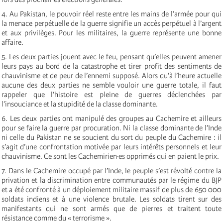
4. Au Pakistan, le pouvoir réel reste entre les mains de l’armée pour qui
la menace perpétuelle de la guerre signifie un accès perpétuel à l’argent
et aux privilèges. Pour les militaires, la guerre représente une bonne
affaire.
5. Les deux parties jouent avec le feu, pensant qu’elles peuvent amener
leurs pays au bord de la catastrophe et tirer profit des sentiments de
chauvinisme et de peur de l’ennemi supposé. Alors qu’à l’heure actuelle
aucune des deux parties ne semble vouloir une guerre totale, il faut
rappeler que l’histoire est pleine de guerres déclenchées par
l’insouciance et la stupidité de la classe dominante.
6. Les deux parties ont manipulé des groupes au Cachemire et ailleurs
pour se faire la guerre par procuration. Ni la classe dominante de l’Inde
ni celle du Pakistan ne se soucient du sort du peuple du Cachemire : il
s’agit d’une confrontation motivée par leurs intérêts personnels et leur
chauvinisme. Ce sont les Cachemirien·es opprimés qui en paient le prix.
7. Dans le Cachemire occupé par l’Inde, le peuple s’est révolté contre la
privation et la discrimination entre communautés par le régime du BJP
et a été confronté à un déploiement militaire massif de plus de 650 000
soldats indiens et à une violence brutale. Les soldats tirent sur des
manifestants qui ne sont armés que de pierres et traitent toute
résistance comme du « terrorisme ».