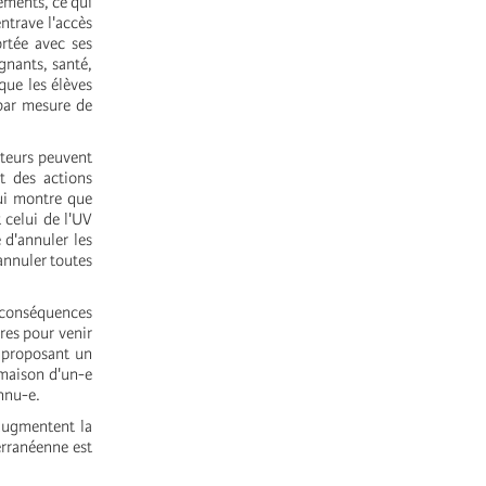
ements, ce qui
ntrave l'accès
rtée avec ses
gnants, santé,
que les élèves
 par mesure de
ateurs peuvent
t des actions
ui montre que
 celui de l'UV
 d'annuler les
'annuler toutes
s conséquences
ires pour venir
, proposant un
 maison d'un-e
onnu-e.
 augmentent la
erranéenne est