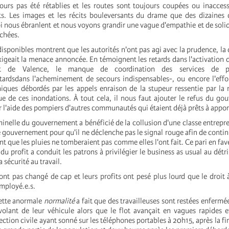
ours pas été rétablies et les routes sont toujours coupées ou inacces
. Les images et les récits bouleversants du drame que des dizaines d
 nous ébranlent et nous voyons grandir une vague d'empathie et de solida
chées.
isponibles montrent que les autorités n'ont pas agi avec la prudence, la
exigeait la menace annoncée. En témoignent les retards dans l'activation d
t de Valence, le manque de coordination des services de pr
tardsdans l'acheminement de secours indispensables-, ou encore l'eff
iques débordés par les appels enraison de la stupeur ressentie par la 
ue de ces inondations. À tout cela, il nous faut ajouter le refus du g
 l'aide des pompiers d'autres communautés qui étaient déjà prêts à apport
inelle du gouvernement a bénéficié de la collusion d'une classe entrepre
le gouvernement pour qu'il ne déclenche pas le signal rouge afin de contin
ant que les pluies ne tomberaient pas comme elles l'ont fait. Ce pari en f
 du profit a conduit les patrons à privilégier le business as usual au dét
a sécurité au travail.
'ont pas changé de cap et leurs profits ont pesé plus lourd que le droit à
employé.e.s.
cette anormale
normalité
a fait que des travailleuses sont restées enfermée
volant de leur véhicule alors que le flot avançait en vagues rapides e
tection civile ayant sonné sur les téléphones portables à 20h15, après la fi