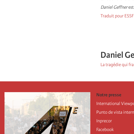
Daniel Geffner
est
Traduit pour ESSF
Daniel Ge
La tragédie qui f
Notre presse
International Viewp
Punto de vista inter
Inprecor
Facebook