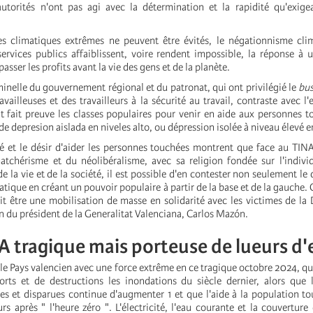
utorités n'ont pas agi avec la détermination et la rapidité qu'exige
s climatiques extrêmes ne peuvent être évités, le négationnisme clim
ervices publics affaiblissent, voire rendent impossible, la réponse à 
passer les profits avant la vie des gens et de la planète.
inelle du gouvernement régional et du patronat, qui ont privilégié le
bus
ravailleuses et des travailleurs à la sécurité au travail, contraste avec l
nt fait preuve les classes populaires pour venir en aide aux personnes t
depresion aislada en niveles alto, ou dépression isolée à niveau élevé en
ité et le désir d'aider les personnes touchées montrent que face au TINA
hatchérisme et du néolibéralisme, avec sa religion fondée sur l'indivi
 la vie et de la société, il est possible d'en contester non seulement le 
ratique en créant un pouvoir populaire à partir de la base et de la gauche.
t être une mobilisation de masse en solidarité avec les victimes de l
n du président de la Generalitat Valenciana, Carlos Mazón.
 tragique mais porteuse de lueurs d'
le Pays valencien avec une force extrême en ce tragique octobre 2024, qu
ts et de destructions les inondations du siècle dernier, alors que
s et disparues continue d'augmenter 1 et que l'aide à la population to
rs après " l'heure zéro ". L'électricité, l'eau courante et la couverture