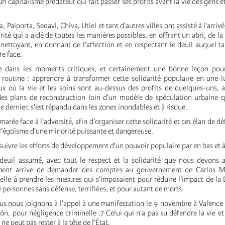
n capitalisme prédateur qui fait passer ses profits avant la vie des gens et
 Paiporta, Sedavi, Chiva, Utiel et tant d'autres villes ont assisté à l'arri
ité qui a aidé de toutes les manières possibles, en offrant un abri, de la
nettoyant, en donnant de l'affection et en respectant le deuil auquel ta
re face.
e dans les moments critiques, et certainement une bonne leçon po
 routine : apprendre à transformer cette solidarité populaire en une 
ux où la vie et les soins sont au-dessus des profits de quelques-uns, 
es plans de reconstruction loin d'un modèle de spéculation urbaine q
e dernier, s'est répandu dans les zones inondables et à risque.
arée face à l'adversité, afin d'organiser cette solidarité et cet élan de dé
t l'égoïsme d'une minorité puissante et dangereuse.
suivre les efforts de développement d'un pouvoir populaire par en bas et 
deuil assumé, avec tout le respect et la solidarité que nous devons 
ment arrive de demander des comptes au gouvernement de Carlos M
elle à prendre les mesures qui s'imposaient pour réduire l'impact de l
de personnes sans défense, terrifiées, et pour autant de morts.
us nous joignons à l'appel à une manifestation le 9 novembre à Valence 
, pour négligence criminelle .7 Celui qui n'a pas su défendre la vie et 
ne peut pas rester à la tête de l'État.