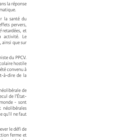
ans la réponse
imatique.
r la santé du
ffets pervers,
é
retardées, et
 activité. Le
 ainsi que sur
niste du PPCV.
olaire hostile
a été convenu à
t-à-dire de la
néolibérale de
cul de l'État-
e monde - sont
 néolibérales
e qu'il ne faut
ever le défi de
ction ferme et