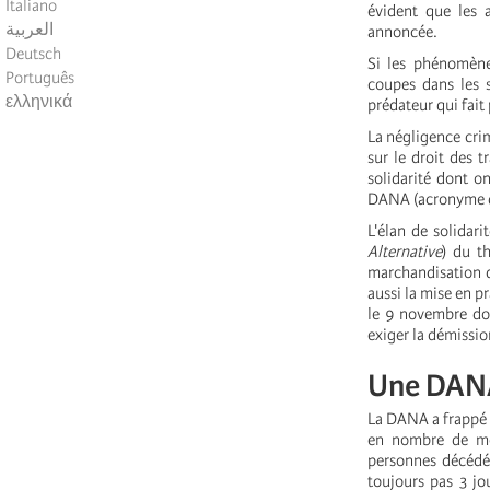
Italiano
évident que les a
العربية
annoncée.
Deutsch
Si les phénomène
Português
coupes dans les s
ελληνικά
prédateur qui fait 
La négligence crim
sur le droit des t
solidarité dont o
DANA (acronyme de 
L'élan de solidar
Alternative
) du t
marchandisation de
aussi la mise en p
le 9 novembre doi
exiger la démissio
Une DANA
La DANA a frappé 
en nombre de mor
personnes décédée
toujours pas 3 jou