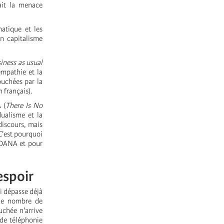
ait la menace
atique et les
un capitalisme
iness as usual
'empathie et la
ouchées par la
 français).
 (
There Is No
dualisme et la
discours, mais
 C'est pourquoi
a DANA et pour
espoir
i dépasse déjà
 le nombre de
uchée n'arrive
 de téléphonie