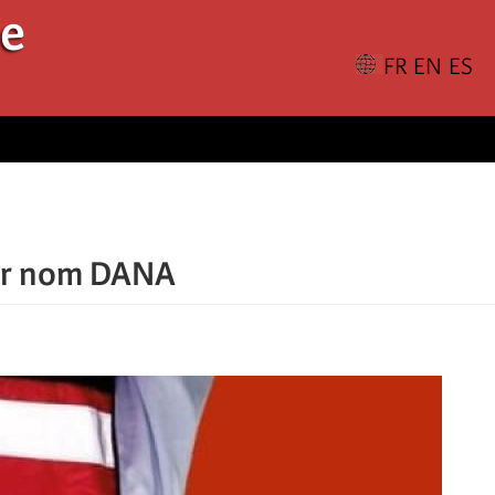
le
pour nom DANA