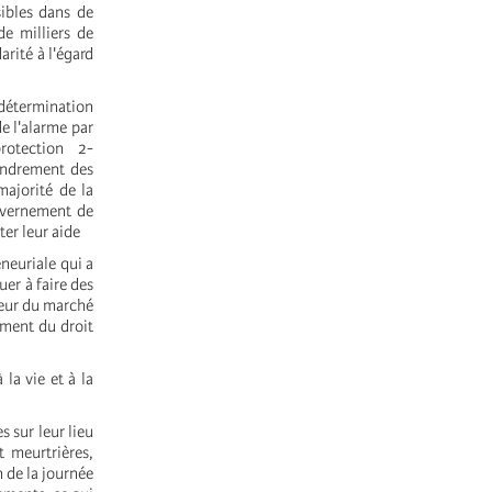
sibles dans de
e milliers de
rité à l'égard
 détermination
e l'alarme par
otection 2-
ondrement des
majorité de la
ouvernement de
er leur aide
neuriale qui a
uer à faire des
aveur du marché
riment du droit
 la vie et à la
s sur leur lieu
t meurtrières,
n de la journée