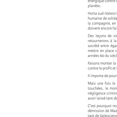
énergique contre u
planète.
Horta sud-Valencia,
humaine de solidar
la compagnie, en 
doivent encore fai
Des leçons de vi
retournerons à la
société entre éga
mettre en place d
années 60 du siècl
Faisons monter la m
contre le profit e
Il importe de pour
Mais une fois le 
touchées, le mo
négligence crimin
avoir laissé tant 
C'est pourquoi no
démission de Mazón
tant de Valenciens 