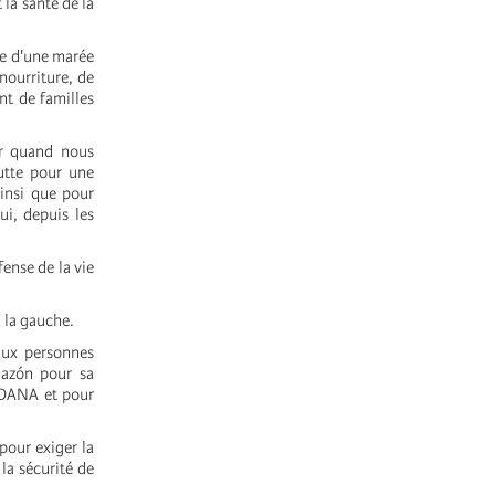
 la santé de la
vée d'une marée
 nourriture, de
nt de familles
ur quand nous
lutte pour une
ainsi que pour
ui, depuis les
fense de la vie
à la gauche.
aux personnes
azón pour sa
a DANA et pour
pour exiger la
la sécurité de