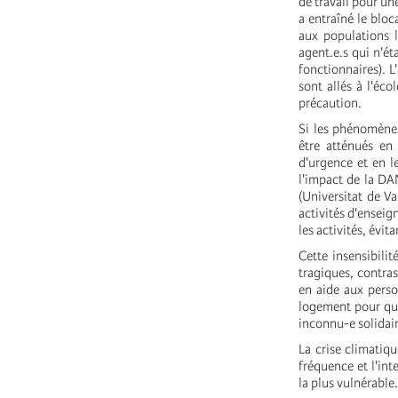
de travail pour un
a entraîné le bloc
aux populations l
agent.e.s qui n'ét
fonctionnaires). 
sont allés à l'éc
précaution.
Si les phénomènes
être atténués en 
d'urgence et en l
l'impact de la DAN
(Universitat de Va
activités d'enseig
les activités, évit
Cette insensibili
tragiques, contras
en aide aux perso
logement pour qu'
inconnu-e solidair
La crise climatiq
fréquence et l'in
la plus vulnérable.