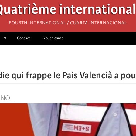
uatrième internationa
Fourth International / Cuarta Internacional
Contact
Youth camp
die qui frappe le Pais Valencià a 
GNOL