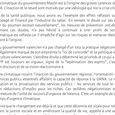
climatique du gouvernement Mazón est à l'origine des graves carences d
. L'inaction et le retard sont motivés par une idéologie qui nie la crise cl
de la santé publique, nous avons eu l'exemple des effets néfastes su
pagé et financé par l'industrie du tabac. En semant le doute sur ses e
r du poumon existait naturellement", les mesures de prévention
ont ét
semant ces doutes, n'a pas hésité à continuer à tirer profit de son
atique est néfaste car il empêche d'agir sur les risques et menaces réels,
ont à l'origine.
du gouvernement valencien n'a pas changé d'un iota la pratique négation
 également marqué de son empreinte la "loi de concorde" et sa politique sc
 culture valenciennes. L'extrême droite a déterminé les priorités et ce qui 
PP est toujours en vigueur, signe de la "lepénisation des esprits", c'es
n discours et de sa vision réactionnaire 6.
e climatique nourrit l'inaction du gouvernement régional, l'orientation 
vices publics essentiels affaiblit la capacité de réponse à la DANA. Le re
isation et la privatisation des services publics - les services de tout l
 réductions d'impôts pour les riches. Ces œillères négationnistes et
fermeture de l'unité de secours d'urgence de Valence. C'est un exemple de c
emps d'urgence climatique.
 nie que le changement est déjà là et que cette décennie est vitale pour rel
ns la justice sociale et en améliorant la qualité de vie, appelle à une a