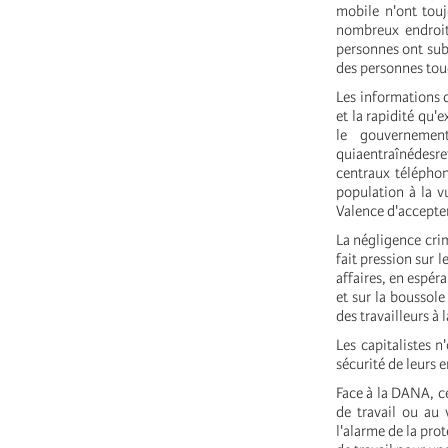
mobile n'ont touj
nombreux endroits
personnes ont subi
des personnes tou
Les informations d
et la rapidité qu'
le gouvernemen
quiaentraînédesre
centraux téléphon
population à la v
Valence d'accepter
La négligence crim
fait pression sur 
affaires, en espér
et sur la boussole
des travailleurs à l
Les capitalistes n
sécurité de leurs 
Face à la DANA, 
de travail ou au 
l'alarme de la pro