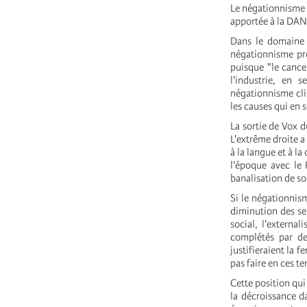
Le négationnisme 
apportée à la DANA
Dans le domaine 
négationnisme pro
puisque "le cance
l'industrie, en 
négationnisme clim
les causes qui en s
La sortie de Vox 
L'extrême droite a
à la langue et à la
l'époque avec le 
banalisation de so
Si le négationnism
diminution des ser
social, l'external
complétés par des
justifieraient la 
pas faire en ces t
Cette position qui
la décroissance da