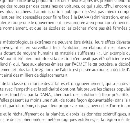
e grande partie de la population et deux heures après les premiers débord
age des routes par des centaines de voitures, ce qui aujourd'hui encore e
es plus touchées. L'administration publique ne s'est pas mieux compo
aient pas indispensables pour faire face à la DANA (administration, ensei
L'alerte rouge que le gouvernement a escamotée a eu pour conséquence 
ole normalement, et que les écoles et les crèches n'ont pas été fermées
 météorologiques extrêmes ne peuvent être évités, leurs effets dévast
prévoyant et en surveillant leur évolution, en élaborant des plans e
es dotant de moyens humains et matériels suffisants -4. Un exemple q
A aurait été bien moindre si la gestion n'en avait pas été déficiente est
lència) qui, face aux alertes émises par l'AEMET le 28 octobre, a décidé
nement et plus tard, le 29, lorsque l'alerte est passée au rouge, a décidé d
ant ainsi des milliers de déplacements 5.
té de la classe du monde des affaires et du gouvernement, qui a eu de
te avec l'empathie et la solidarité dont ont fait preuve les classes popula
nnes touchées par la DANA, cherchant des solutions à lleur précarité
elles passent au moins une nuit -de toute façon épouvantable- dans la
e et, parfois même, risquant leur propre vie pour sauver celle d'un-e inc
ue et le réchauffement de la planète, d'après les données scientifiques,
tensité de ces phénomènes météorologiques extrêmes, et la région médit