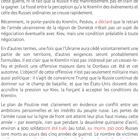
cette guerre, ni le fait que la Russie n’est manifestement pas en train de
la gagner. Le fossé entre la perception qu’a le Kremlin des événements et
celle des Russes ordinaires se creuse rapidement.
Récemment, le porte-parole du Kremlin, Peskov,
a déclaré
que le retrait
de l’armée ukrainienne de la région de Donetsk n’était pas un sujet de
négociation éventuelle avec Kiev, mais une condition préalable à toute
négociation.
En d’autres termes, une fois que l’Ukraine aura cédé volontairement une
partie de son territoire, d’autres exigences seront probablement
formulées. Il est clair que le Kremlin n’est pas intéressé par un cessez-le-
feu et prévoit une offensive majeure dans le Donbass cet été et cet
automne. L’objectif de cette offensive n’est pas seulement militaire mais
aussi politique : il s’agit de convaincre Trump que la Russie continue de
dominer sur le champ de bataille, et que les États-Unis doivent donc
accroître la pression sur Kiev, la forçant à accepter les conditions du
Kremlin.
Le plan de Poutine met clairement en évidence un conflit entre ses
ambitions personnelles et les intérêts du peuple russe. Les pertes de
l’armée russe sur la ligne de front ont atteint leur plus haut niveau cette
année – par exemple, rien que pendant la deuxième quinzaine d’avril,
environ 4 500 soldats
ont été tués
(au total,
au moins 350 000
Russes
sont morts au cours des cinq années de guerre). Le nombre de victimes