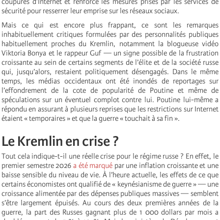
coupures d’Internet et renforcé les mesures prises par les services de
sécurité pour resserrer leur emprise sur les réseaux sociaux.
Mais ce qui est encore plus frappant, ce sont les remarques
inhabituellement critiques formulées par des personnalités publiques
habituellement proches du Kremlin, notamment la blogueuse vidéo
Viktoria Bonya et le rappeur Guf — un signe possible de la frustration
croissante au sein de certains segments de l’élite et de la société russe
qui, jusqu’alors, restaient politiquement désengagés. Dans le même
temps, les médias occidentaux ont été inondés de reportages sur
l’effondrement de la cote de popularité de Poutine et même de
spéculations sur un éventuel complot contre lui. Poutine lui-même a
répondu en assurant à plusieurs reprises que les restrictions sur Internet
étaient « temporaires » et que la guerre « touchait à sa fin ».
Le Kremlin en crise ?
Tout cela indique-t-il une réelle crise pour le régime russe ? En effet, le
premier semestre 2026
a été marqué
par une inflation croissante et une
baisse sensible du niveau de vie. À l’heure actuelle, les effets de ce que
certains économistes ont qualifié de « keynésianisme de guerre » — une
croissance alimentée par des dépenses publiques massives — semblent
s’être largement épuisés. Au cours des deux premières années de la
guerre, la part des Russes gagnant plus de 1 000 dollars par mois a