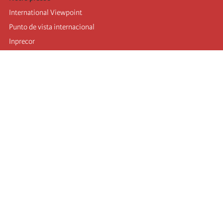
International Viewpoint
Punto de vista internacional
Inprecor
Facebook
Twitter
Mastodon
Telegram
L’Internationale
Dernier congrès de l’Internationale
Déclarations du bureau exécutif
Institut de formation (IIRE)
Jeunes
Auteurs
Vidéos
Flux RSS