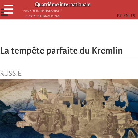
Aller
Quatrième internationale
☰
au
☰
Fourth International /
Cuarta Internacional
contenu
principal
La tempête parfaite du Kremlin
RUSSIE