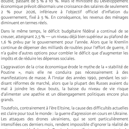
doublé, passant de 5 % à 10 %. Mais le ministère du Développement
économique prévoit désormais une croissance des salaires de seulement
2 % pour 2026, inférieure à l’objectif officiel d’inflation du
gouvernement, fixé à 5 %. En conséquence, les revenus des ménages
diminuent en termes réels.
Dans le même temps, le déficit budgétaire fédéral a continué de se
creuser, atteignant 2,5 % — un niveau déjà bien supérieur au plafond de
1,6 % prévu par le gouvernement pour l’année. Alors que le Kremlin
continue de dépenser des milliards de roubles pour l’effort de guerre, il
n’a guère d’autres options pour combler le déficit que d’augmenter les
impôts et de réduire les dépenses sociales.
L’aggravation de la crise économique érode le mythe de la « stabilité de
Poutine », mais elle ne conduira pas nécessairement à des
manifestations de masse. À l’instar des années 1990, pendant les soi-
disant réformes de marché, alors que la plupart des Russes avaient du
mal à joindre les deux bouts, la baisse du niveau de vie risque
d’alimenter une apathie et un désengagement politiques encore plus
grands.
Toutefois, contrairement à l’ère Eltsine, la cause des difficultés actuelles
est claire pour tout le monde : la guerre d’agression en cours en Ukraine.
Les attaques des drones ukrainiens, qui se sont particulièrement
intensifiées ces derniers mois, rendent impossible d’ignorer la réalité de