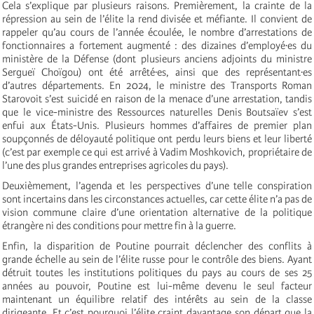
Cela s’explique par plusieurs raisons. Premièrement, la crainte de la
répression au sein de l’élite la rend divisée et méfiante. Il convient de
rappeler qu’au cours de l’année écoulée, le nombre d’arrestations de
fonctionnaires a fortement augmenté : des dizaines d’employé·es du
ministère de la Défense (dont plusieurs anciens adjoints du ministre
Sergueï Choïgou) ont été arrêté·es, ainsi que des représentant·es
d’autres départements. En 2024, le ministre des Transports Roman
Starovoit s’est suicidé en raison de la menace d’une arrestation, tandis
que le vice-ministre des Ressources naturelles Denis Boutsaïev s’est
enfui aux États-Unis. Plusieurs hommes d’affaires de premier plan
soupçonnés de déloyauté politique ont perdu leurs biens et leur liberté
(c’est par exemple ce qui est arrivé à Vadim Moshkovich, propriétaire de
l’une des plus grandes entreprises agricoles du pays).
Deuxièmement, l’agenda et les perspectives d’une telle conspiration
sont incertains dans les circonstances actuelles, car cette élite n’a pas de
vision commune claire d’une orientation alternative de la politique
étrangère ni des conditions pour mettre fin à la guerre.
Enfin, la disparition de Poutine pourrait déclencher des conflits à
grande échelle au sein de l’élite russe pour le contrôle des biens. Ayant
détruit toutes les institutions politiques du pays au cours de ses 25
années au pouvoir, Poutine est lui-même devenu le seul facteur
maintenant un équilibre relatif des intérêts au sein de la classe
dirigeante. Et c’est pourquoi l’élite craint davantage son départ que la