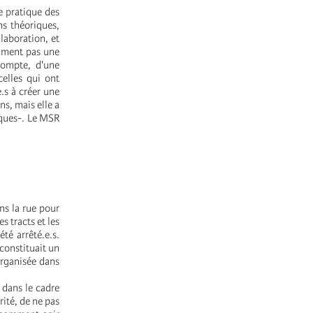
e pratique des
ns théoriques,
laboration, et
emment pas une
compte, d'une
celles qui ont
.s à créer une
s, mais elle a
iques-. Le MSR
ns la rue pour
s tracts et les
té arrêté.e.s.
 constituait un
organisée dans
 dans le cadre
rité, de ne pas