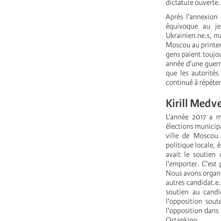
dictature ouverte.
Après l'annexion 
équivoque au je
Ukrainien.ne.s, ma
Moscou au printemp
gens paient toujou
année d'une guerre
que les autorités
continué à répéter
Kirill Medv
L'année 2017 a m
élections municip
ville de Moscou
politique locale, 
avait le soutien
l'emporter. C'est 
Nous avons organi
autres candidat.e.
soutien au candi
l'opposition sout
l'opposition dans 
Ostankino.