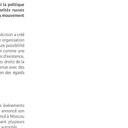
i la politique
orités russes
s du mouvement
écision a créé
e organisation
te possibilité
nger comme une
es d'existence,
s droits de la
tenue avec des
ien des égards
es événements
 a annoncé son
mencé à Moscou
ant plusieurs
 autorités.