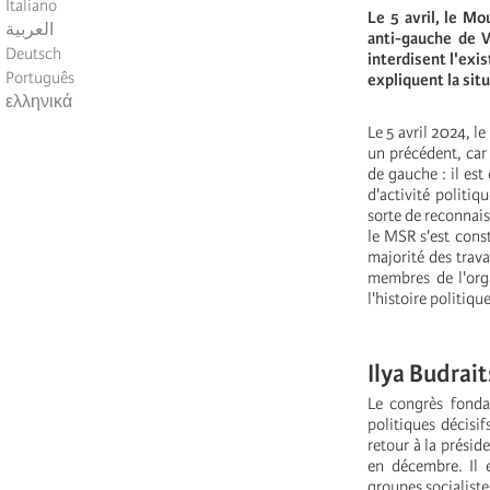
Italiano
Le 5 avril, le Mo
العربية
anti-gauche de V
Deutsch
interdisent l'exi
Português
expliquent la situ
ελληνικά
Le 5 avril 2024, l
un précédent, car 
de gauche : il est
d'activité politi
sorte de reconnais
le MSR s'est const
majorité des trava
membres de l'orga
l'histoire politiqu
Ilya Budrait
Le congrès fonda
politiques décisif
retour à la prési
en décembre. Il 
groupes socialiste