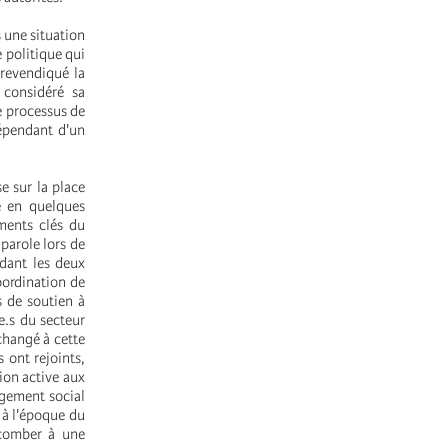
 une situation
e politique qui
 revendiqué la
 considéré sa
e processus de
dépendant d'un
e sur la place
e en quelques
ments clés du
parole lors de
dant les deux
oordination de
s de soutien à
e.s du secteur
changé à cette
 ont rejoints,
ion active aux
ngement social
 à l'époque du
ccomber à une