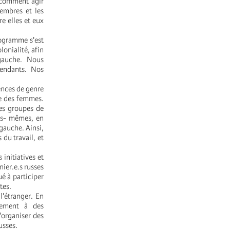
 comment agir
embres et les
e elles et eux
rogramme s'est
onialité, afin
 gauche. Nous
pendants. Nos
lences de genre
le des femmes.
des groupes de
ous- mêmes, en
gauche. Ainsi,
 du travail, et
initiatives et
nier.e.s russes
é à participer
tes.
l'étranger. En
rtement à des
d'organiser des
usses.