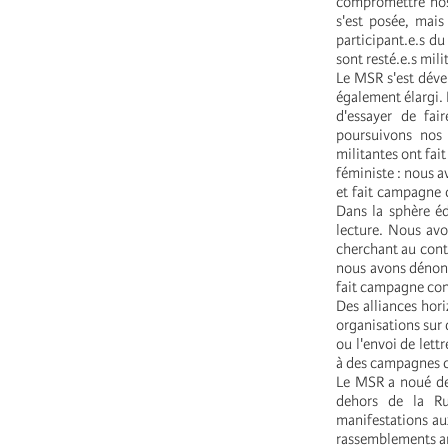
compromettre nos
s'est posée, mais
participant.e.s du
sont resté.e.s mili
Le MSR s'est déve
également élargi. 
d'essayer de fai
poursuivons nos 
militantes ont fai
féministe : nous a
et fait campagne 
Dans la sphère éd
lecture. Nous avo
cherchant au contr
nous avons dénoncé 
fait campagne cont
Des alliances hori
organisations sur 
ou l'envoi de lett
à des campagnes co
Le MSR a noué des
dehors de la Ru
manifestations aux
rassemblements ant