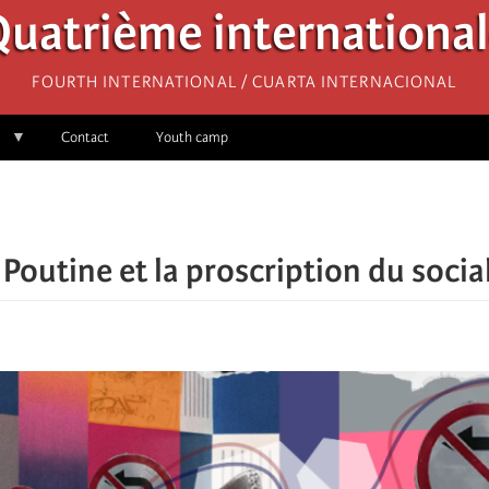
uatrième internationa
Fourth International / Cuarta Internacional
Contact
Youth camp
 Poutine et la proscription du soci