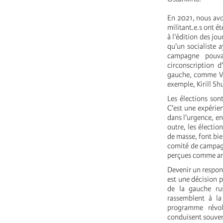
En 2021, nous avo
militant.e.s ont é
à l'édition des jo
qu'un socialiste 
campagne pouvai
circonscription 
gauche, comme Vit
exemple, Kirill Sh
Les élections sont
C'est une expérie
dans l'urgence, en
outre, les électio
de masse, font bie
comité de campagne
perçues comme am
Devenir un respons
est une décision p
de la gauche ru
rassemblent à la
programme révol
conduisent souvent