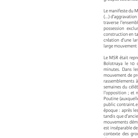
Le manifeste du MS
(...) d'aggravatio
traverse l'ensemb
possession exclu
construction en ta
création d'une la
large mouvement d'
Le MSR était repr
Bolotnaya le 10 
minutes. Dans le
mouvement de prot
rassemblements à
semaines du célèb
l'opposition ; et
Poutine (auxquell
public contraint.e
époque : après le
tandis que d'ancie
mouvements démocr
est inséparable de
contexte des gro