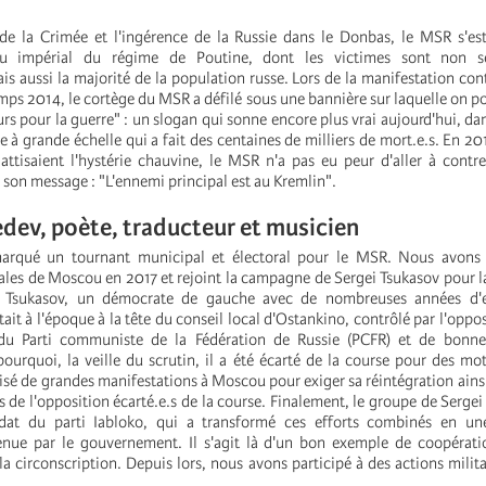
de la Crimée et l'ingérence de la Russie dans le Donbas, le MSR s'es
u impérial du régime de Poutine, dont les victimes sont non s
is aussi la majorité de la population russe. Lors de la manifestation cont
s 2014, le cortège du MSR a défilé sous une bannière sur laquelle on pou
rs pour la guerre" : un slogan qui sonne encore plus vrai aujourd'hui, dan
 à grande échelle qui a fait des centaines de milliers de mort.e.s. En 20
 attisaient l'hystérie chauvine, le MSR n'a pas eu peur d'aller à contr
 son message : "L'ennemi principal est au Kremlin".
edev, poète, traducteur et musicien
arqué un tournant municipal et électoral pour le MSR. Nous avons 
ales de Moscou en 2017 et rejoint la campagne de Sergei Tsukasov pour 
. Tsukasov, un démocrate de gauche avec de nombreuses années d'e
était à l'époque à la tête du conseil local d'Ostankino, contrôlé par l'oppo
 du Parti communiste de la Fédération de Russie (PCFR) et de bonn
pourquoi, la veille du scrutin, il a été écarté de la course pour des moti
sé de grandes manifestations à Moscou pour exiger sa réintégration ainsi
s de l'opposition écarté.e.s de la course. Finalement, le groupe de Sergei
dat du parti Iabloko, qui a transformé ces efforts combinés en une
enue par le gouvernement. Il s'agit là d'un bon exemple de coopérati
la circonscription. Depuis lors, nous avons participé à des actions milita