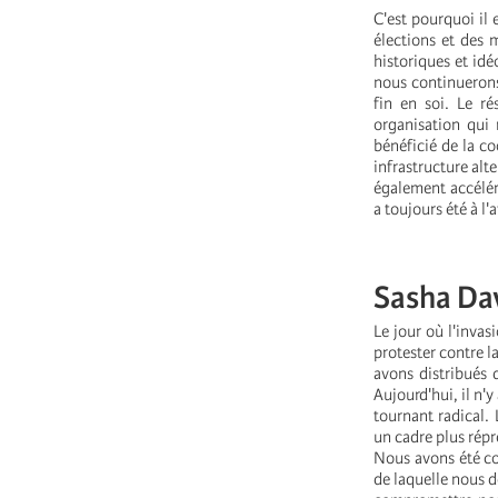
C'est pourquoi il 
élections et des 
historiques et idé
nous continuerons
fin en soi. Le r
organisation qui r
bénéficié de la co
infrastructure alt
également accélér
a toujours été à l'
Sasha Da
Le jour où l'inva
protester contre l
avons distribués d
Aujourd'hui, il n'y
tournant radical.
un cadre plus répr
Nous avons été con
de laquelle nous de