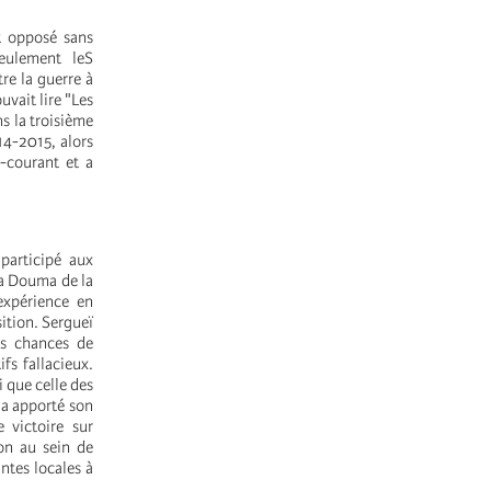
t opposé sans
eulement leS
re la guerre à
vait lire "Les
s la troisième
14-2015, alors
e-courant et a
participé aux
la Douma de la
xpérience en
sition. Sergueï
es chances de
fs fallacieux.
 que celle des
 a apporté son
 victoire sur
on au sein de
ntes locales à