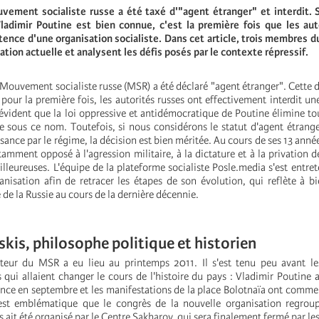
uvement socialiste russe a été taxé d'"agent étranger" et interdit. S
ladimir Poutine est bien connue, c'est la première fois que les aut
stence d'une organisation socialiste. Dans cet article, trois membre
ation actuelle et analysent les défis posés par le contexte répressif.
e Mouvement socialiste russe (MSR) a été déclaré "agent étranger". Cette d
pour la première fois, les autorités russes ont effectivement interdit un
 évident que la loi oppressive et antidémocratique de Poutine élimine tou
que sous ce nom. Toutefois, si nous considérons le statut d'agent étra
sance par le régime, la décision est bien méritée. Au cours de ses 13 anné
amment opposé à l'agression militaire, à la dictature et à la privation de
illeureuses. L'équipe de la plateforme socialiste Posle.media s'est entre
nisation afin de retracer les étapes de son évolution, qui reflète à b
e de la Russie au cours de la dernière décennie.
skis, philosophe politique et historien
teur du MSR a eu lieu au printemps 2011. Il s'est tenu peu avant l
s qui allaient changer le cours de l'histoire du pays : Vladimir Poutine
dence en septembre et les manifestations de la place Bolotnaïa ont com
est emblématique que le congrès de la nouvelle organisation regroup
s ait été organisé par le Centre Sakharov, qui sera finalement fermé par les