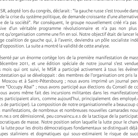
R, adopté lors du congrès, déclarait : "la gauche russe s'est trouvée dans
n de la crise du système politique, de demande croissante d'une alternativ
le de la société". Par conséquent, le groupe nouvellement créé n'a pas
sive d'un véritable programme révolutionnaire et n'a pas non plus
nt qu'organisation comme une fin en soi. Notre objectif était de lancer l
rge coalition de gauche qui, à l'avenir, deviendra un pôle socialiste in
opposition. La suite a montré la validité de cette analyse.
ésenté par un énorme cortège lors de la première manifestation de mass
décembre 2011, et une édition spéciale de notre journal s'est vendu
s mois qui ont suivi, le MSR a participé activement à tous les événe
estation qui se développait : des membres de l'organisation ont pris la 
 Moscou et à Saint-Pétersbourg ; nous avons imprimé un journal pen
re "Occupy Abai" ; nous avons participé aux élections du Conseil de c
 nous avons même fait des incursions militantes dans les manifestation
es participaient alors, comme aujourd'hui, principalement des employé.
.s de participer). La composition de notre organisationnelle a beaucoup 
s manifestations, de nombreux et nombreuses nouvelles camarades nous
n.ne.s ont démissionné, peu convaincu.e.s de la tactique de la participat
atiques de masse. Notre position selon laquelle la lutte pour le cha
 la lutte pour les droits démocratiques fondamentaux se distinguait déjà
upes staliniens et dogmatiques qui sous-estimaient le risque de su