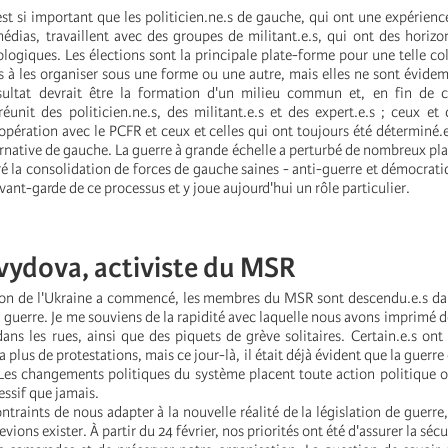
est si important que les politicien.ne.s de gauche, qui ont une expérienc
médias, travaillent avec des groupes de militant.e.s, qui ont des horizo
ologiques. Les élections sont la principale plate-forme pour une telle col
 à les organiser sous une forme ou une autre, mais elles ne sont évid
ésultat devrait être la formation d'un milieu commun et, en fin de 
éunit des politicien.ne.s, des militant.e.s et des expert.e.s ; ceux et 
opération avec le PCFR et ceux et celles qui ont toujours été déterminé.e
ernative de gauche. La guerre à grande échelle a perturbé de nombreux plan
é la consolidation de forces de gauche saines - anti-guerre et démocrat
avant-garde de ce processus et y joue aujourd'hui un rôle particulier.
vydova, activiste du MSR
sion de l'Ukraine a commencé, les membres du MSR sont descendu.e.s da
a guerre. Je me souviens de la rapidité avec laquelle nous avons imprimé de
ans les rues, ainsi que des piquets de grève solitaires. Certain.e.s ont é
 a plus de protestations, mais ce jour-là, il était déjà évident que la guerre
 Les changements politiques du système placent toute action politique 
essif que jamais.
traints de nous adapter à la nouvelle réalité de la législation de guerre,
vions exister. À partir du 24 février, nos priorités ont été d'assurer la sécu