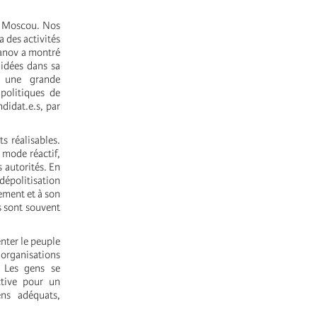
de Moscou. Nos
a des activités
banov a montré
idées dans sa
s une grande
politiques de
didat.e.s, par
s réalisables.
 mode réactif,
s autorités. En
 dépolitisation
ement et à son
s sont souvent
enter le peuple
 organisations
. Les gens se
ctive pour un
ns adéquats,