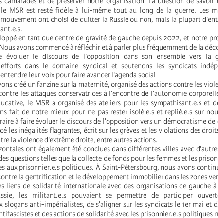
 camarades et de préserver notre organisation. La question de savoir
 le MSR est resté fidèle à lui-même tout au long de la guerre. Les m
 mouvement ont choisi de quitter la Russie ou non, mais la plupart d'entr
tant.e.s.
loppé en tant que centre de gravité de gauche depuis 2022, et notre p
Nous avons commencé à réfléchir et à parler plus fréquemment de la décol
re évoluer le discours de l'opposition dans son ensemble vers la
efforts dans le domaine syndical et soutenons les syndicats indé
t entendre leur voix pour faire avancer l'agenda social
vons créé un fanzine sur la maternité, organisé des actions contre les vio
contre les attaques conservatrices à l'encontre de l'autonomie corporel
ucative, le MSR a organisé des ateliers pour les sympathisant.e.s et 
ns fait de notre mieux pour ne pas rester isolé.e.s et replié.e.s sur n
aire à faire évoluer le discours de l'opposition vers un démocratisme de 
les inégalités flagrantes, écrit sur les grèves et les violations des droits
re la violence d'extrême droite, entre autres actions.
zontales ont également été conclues dans différentes villes avec d'autres 
des questions telles que la collecte de fonds pour les femmes et les prison
res aux prisonnier.e.s politiques. À Saint-Pétersbourg, nous avons continu
ntre la gentrification et le développement immobilier dans les zones ver
 liens de solidarité internationale avec des organisations de gauche à 
ssie, les militant.e.s pouvaient se permettre de participer ouve
 slogans anti-impérialistes, de s'aligner sur les syndicats le 1er mai et 
ifascistes et des actions de solidarité avec les prisonnier.e.s politiques r