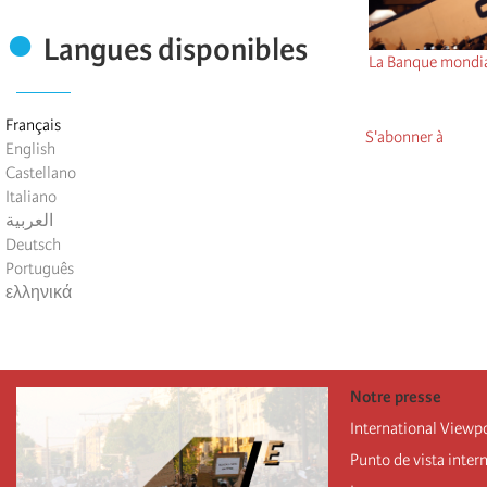
Langues disponibles
La Banque mondial
Français
S'abonner à
English
Castellano
Italiano
العربية
Deutsch
Português
ελληνικά
Notre presse
International Viewp
Punto de vista inter