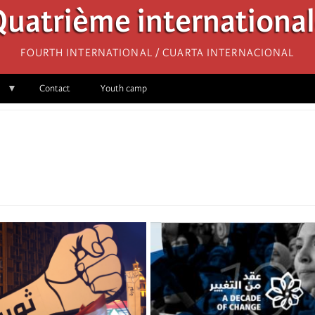
uatrième internationa
Fourth International / Cuarta Internacional
Contact
Youth camp