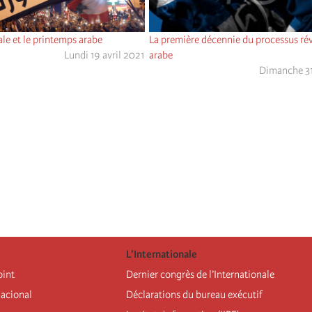
e et le printemps arabe
La première décennie du processus ré
Lundi 19 avril 2021
arabe
Dimanche 31
L’Internationale
oint
Dernier congrès de l’Internationale
nacional
Déclarations du bureau exécutif