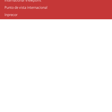
International Viewpoint
Punto de vista internacional
Inprecor
Facebook
Twitter
Mastodon
Telegram
L’Internationale
Dernier congrès de l’Internationale
Déclarations du bureau exécutif
Institut de formation (IIRE)
Jeunes
Auteurs
Vidéos
Flux RSS
Connexion