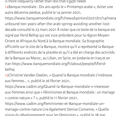
is more inequality rather than less that Egypt needs
14
Banque mondiale : Dix ans après le « Printemps arabe », éviter une
autre décennie perdue, publié le 14 janvier 2021,
https://www.banquemondiale.org/fr/news/opinion/2021/01/14/men
unbound-ten-years-after-the-arab-spring-avoiding-another-lost-
decade consulté le 23 mars 2021 À noter que ce texte de la banque est
signé par Ferid Belhaj qui est vice-président pour la région Moyen-
Orient et Afrique du Nord à la Banque mondiale. Sa biographie
officielle sur le site de la Banque, montre qu’il a représenté la Banque
à différents endroits de la planète et qu’il a été en charge des activités
de la Banque au Maroc, au Liban, en Syrie, en Jordanie en Iraq et en
Iran https://www.banquemondiale.org/fr/about/people/f/ferid-
belhaj
15
Christine Vanden Daelen, « Quand la Banque mondiale s’intéresse
aux femmes… », publié le 26 février 2021,
https://www.cadtm.org/Quand-la-Banque-mondiale-s-interesse-
aux-femmes ainsi que « Féminismes et Banque mondiale : un mariage
« contre-nature » ? », publié le 11 février 2021,
https://www.cadtm.org/Feminismes-et-Banque-mondiale-un-
mariage-contre-nature Lire également Denise Comanne, « Quelle
vision du développement pour les féministes », publié le 28 mai