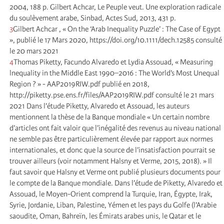
2004, 188 p. Gilbert Achcar, Le Peuple veut. Une exploration radicale
du soulèvement arabe, Sinbad, Actes Sud, 2013, 431 p.
3
Gilbert Achcar , « On the ‘Arab Inequality Puzzle’ : The Case of Egypt
», publié le 17 Mars 2020, https://doi.org/10.1111/dech.12585 consulté
le 20 mars 2021
4
Thomas Piketty, Facundo Alvaredo et Lydia Assouad, « Measuring
lnequality in the Middle East 1990–2016 : The World’s Most Unequal
Region ? » - AAP2019RIW.pdf publié en 2018,
http://piketty.pse.ens.fr/files/AAP2019RIW.pdf consulté le 21 mars
2021 Dans l’étude Piketty, Alvaredo et Assouad, les auteurs
mentionnent la thèse de la Banque mondiale « Un certain nombre
d’articles ont fait valoir que l’inégalité des revenus au niveau national
ne semble pas être particulièrement élevée par rapport aux normes
internationales, et donc que la source de l’insatisfaction pourrait se
trouver ailleurs (voir notamment Halsny et Verme, 2015, 2018). » Il
faut savoir que Halsny et Verme ont publié plusieurs documents pour
le compte de la Banque mondiale. Dans l’étude de Piketty, Alvaredo et
Assouad, le Moyen-Orient comprend la Turquie, Iran, Égypte, Irak,
Syrie, Jordanie, Liban, Palestine, Yémen et les pays du Golfe (l’Arabie
saoudite, Oman, Bahreïn, les Émirats arabes unis, le Qatar et le