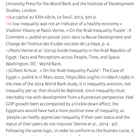
University Press for the World Bank and the Institute of Development
Studies, London.
10
Le capital au XXIe siècle, Le Seuil, 2013, 970 p.
11
« low inequality was not an indicator of a healthy economy »
Vladimir Hlasny et Paolo Verme, « On the ‘Arab Inequality Puzzle’ : A
Comment », publié en janvier 2021 dans la Revue Development and
Change de l’Institut des Etudes sociales de La Haye, p. 4.
12
Paolo Verme et al. (2014) Inside Inequality in the Arab Republic of
Egypt : Facts and Perceptions across People, Time, and Space.
Washington, DC : World Bank.
13
Gilbert Achcar , « On the ‘Arab Inequality Puzzle’ : The Case of
Egypt », publié le 17 Mars 2020, https://doi.org/10.1111/dech.12585 in
the view of the 2014 World Bank study, it is inequality aversion, not
inequality per se, that should be deplored, since inequality must
inevitably rise with development from a Kuznetsian perspective. Had
GDP growth been accompanied by a trickle‐down effect, the
Egyptians would have had a more positive view of inequality, as
‘people can hardly appreciate inequality if their own status and the
status of their peers do not improve’ (Verme et al., 2014 : 97).
Following the same logic, in order to conform to the Kuznets curve, it