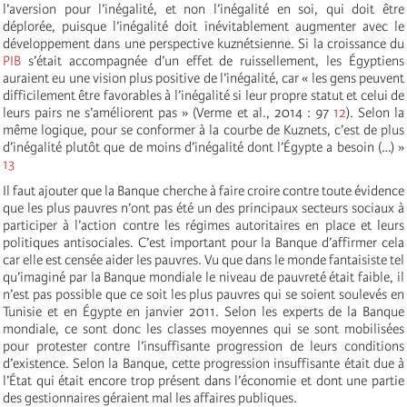
l’aversion pour l’inégalité, et non l’inégalité en soi, qui doit être
déplorée, puisque l’inégalité doit inévitablement augmenter avec le
développement dans une perspective kuznétsienne. Si la croissance du
PIB
s’était accompagnée d’un effet de ruissellement, les Égyptiens
auraient eu une vision plus positive de l’inégalité, car « les gens peuvent
difficilement être favorables à l’inégalité si leur propre statut et celui de
leurs pairs ne s’améliorent pas » (Verme et al., 2014 : 97
12
). Selon la
même logique, pour se conformer à la courbe de Kuznets, c’est de plus
d’inégalité plutôt que de moins d’inégalité dont l’Égypte a besoin (…) »
13
Il faut ajouter que la Banque cherche à faire croire contre toute évidence
que les plus pauvres n’ont pas été un des principaux secteurs sociaux à
participer à l’action contre les régimes autoritaires en place et leurs
politiques antisociales. C’est important pour la Banque d’affirmer cela
car elle est censée aider les pauvres. Vu que dans le monde fantaisiste tel
qu’imaginé par la Banque mondiale le niveau de pauvreté était faible, il
n’est pas possible que ce soit les plus pauvres qui se soient soulevés en
Tunisie et en Égypte en janvier 2011. Selon les experts de la Banque
mondiale, ce sont donc les classes moyennes qui se sont mobilisées
pour protester contre l’insuffisante progression de leurs conditions
d’existence. Selon la Banque, cette progression insuffisante était due à
l’État qui était encore trop présent dans l’économie et dont une partie
des gestionnaires géraient mal les affaires publiques.