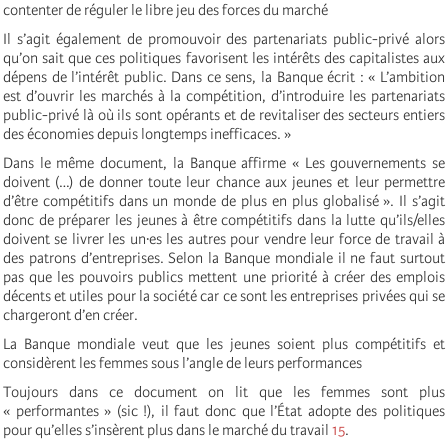
contenter de réguler le libre jeu des forces du marché
Il s’agit également de promouvoir des partenariats public-privé alors
qu’on sait que ces politiques favorisent les intérêts des capitalistes aux
dépens de l’intérêt public. Dans ce sens, la Banque écrit : « L’ambition
est d’ouvrir les marchés à la compétition, d’introduire les partenariats
public-privé là où ils sont opérants et de revitaliser des secteurs entiers
des économies depuis longtemps inefficaces. »
Dans le même document, la Banque affirme « Les gouvernements se
doivent (…) de donner toute leur chance aux jeunes et leur permettre
d’être compétitifs dans un monde de plus en plus globalisé ». Il s’agit
donc de préparer les jeunes à être compétitifs dans la lutte qu’ils/elles
doivent se livrer les un·es les autres pour vendre leur force de travail à
des patrons d’entreprises. Selon la Banque mondiale il ne faut surtout
pas que les pouvoirs publics mettent une priorité à créer des emplois
décents et utiles pour la société car ce sont les entreprises privées qui se
chargeront d’en créer.
La Banque mondiale veut que les jeunes soient plus compétitifs et
considèrent les femmes sous l’angle de leurs performances
Toujours dans ce document on lit que les femmes sont plus
« performantes » (sic !), il faut donc que l’État adopte des politiques
pour qu’elles s’insèrent plus dans le marché du travail
15
.