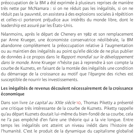
préoccupation de la BM a été exprimée à plusieurs reprises de manière
très nette par McNamara : si on ne réduit pas les inégalités, si on ne
réduit pas la pauvreté, on assistera à des explosions sociales à répétition
et celles-ci porteront préjudice aux intérêts du monde libre, dont le
leadership est assuré par les États-Unis.
Néanmoins, après le départ de Chenery en 1982 et son remplacement
par Anne Krueger, une économiste conservatrice néolibérale, la BM
abandonne complètement la préoccupation relative à l’augmentation
ou au maintien des inégalités au point qu’elle décide de ne plus publier
de données à ce propos dans le
Rapport mondial sur le développement
dans le monde
. Anne Krueger n’hésite pas à reprendre à son compte la
courbe de Kuznets, en faisant de la montée des inégalités une condition
du démarrage de la croissance au motif que l’épargne des riches est
susceptible de nourrir les investissements.
Les inégalités de revenus découlent nécessairement de la croissance
économique
Dans son livre
Le capital au XXIe siècle
10
, Thomas Piketty a présenté
une critique très intéressante de la courbe de Kuznets. Piketty rappelle
qu’au départ Kuznets doutait lui-même du bien-fondé de sa courbe, cela
ne l’a pas empêché d’en faire une théorie qui a la vie longue. Entre
temps les inégalités ont atteint un niveau inédit dans l’histoire de
l’humanité. C’est le produit de la dynamique du capitalisme globalisé