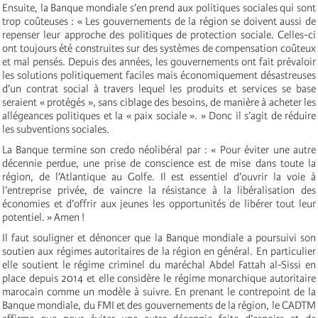
Ensuite, la Banque mondiale s’en prend aux politiques sociales qui sont
trop coûteuses : « Les gouvernements de la région se doivent aussi de
repenser leur approche des politiques de protection sociale. Celles-ci
ont toujours été construites sur des systèmes de compensation coûteux
et mal pensés. Depuis des années, les gouvernements ont fait prévaloir
les solutions politiquement faciles mais économiquement désastreuses
d’un contrat social à travers lequel les produits et services se base
seraient « protégés », sans ciblage des besoins, de manière à acheter les
allégeances politiques et la « paix sociale ». » Donc il s’agit de réduire
les subventions sociales.
La Banque termine son credo néolibéral par : « Pour éviter une autre
décennie perdue, une prise de conscience est de mise dans toute la
région, de l’Atlantique au Golfe. Il est essentiel d’ouvrir la voie à
l’entreprise privée, de vaincre la résistance à la libéralisation des
économies et d’offrir aux jeunes les opportunités de libérer tout leur
potentiel. » Amen !
Il faut souligner et dénoncer que la Banque mondiale a poursuivi son
soutien aux régimes autoritaires de la région en général. En particulier
elle soutient le régime criminel du maréchal Abdel Fattah al-Sissi en
place depuis 2014 et elle considère le régime monarchique autoritaire
marocain comme un modèle à suivre. En prenant le contrepoint de la
Banque mondiale, du FMI et des gouvernements de la région, le CADTM