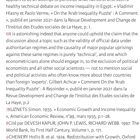
healthy technical debate on income inequality in Egypt. » Vladimir
Hlasny et Paolo Verme, « On the ‘Arab Inequality Puzzle’ : A Comment
», publié en janvier 2021 dans la Revue Development and Change de
l’Institut des Etudes sociales de La Haye, p. 1.
6
It is astonishing indeed that anyone could uphold the claim that the
discussion about a topic such as the validity of official data under
authoritarian regimes and the causality of major popular uprisings
against these same regimes is purely ‘technical’, and one which
econometricians alone should engage in, to the exclusion of political
economists and all other social scientists — not to mention social
and political activists who often know more about their countries
than foreign ‘experts’. Gilbert Achcar « Comment On the ‘Arab
Inequality Puzzle’ : A Rejoinder », publié en janvier 2021 dans la
Revue Development and Change de l’Institut des Etudes sociales de
La Haye, p.2
7
KUZNETS Simon. 1955. « Economic Growth and Income Inequality
», American Economic Review, n°49, mars 1955, p.1-28.
8
Cité par DEVESH KAPUR, JOHN P. LEWIS, RICHARD WEBB. 1997. The
World Bank, Its First Half Century, Volume 1, p. 171.
9
CHENERY Hollis B. et al. 1974. Redistribution with Growth, Oxford