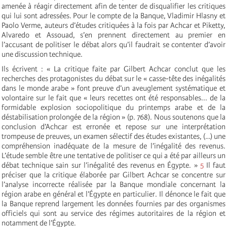
amenée à réagir directement afin de tenter de disqualifier les critiques
qui lui sont adressées. Pour le compte de la Banque, Vladimir Hlasny et
Paolo Verme, auteurs d’études critiquées à la fois par Achcar et Piketty,
Alvaredo et Assouad, s’en prennent directement au premier en
l’accusant de politiser le débat alors qu’il faudrait se contenter d’avoir
une discussion technique.
Ils écrivent : « La critique faite par Gilbert Achcar conclut que les
recherches des protagonistes du débat sur le « casse-tête des inégalités
dans le monde arabe » font preuve d’un aveuglement systématique et
volontaire sur le fait que « leurs recettes ont été responsables... de la
formidable explosion sociopolitique du printemps arabe et de la
déstabilisation prolongée de la région » (p. 768). Nous soutenons que la
conclusion d’Achcar est erronée et repose sur une interprétation
trompeuse de preuves, un examen sélectif des études existantes, (…) une
compréhension inadéquate de la mesure de l’inégalité des revenus.
L’étude semble être une tentative de politiser ce qui a été par ailleurs un
débat technique sain sur l’inégalité des revenus en Égypte. »
5
Il faut
préciser que la critique élaborée par Gilbert Achcar se concentre sur
l’analyse incorrecte réalisée par la Banque mondiale concernant la
région arabe en général et l’Égypte en particulier. Il dénonce le fait que
la Banque reprend largement les données fournies par des organismes
officiels qui sont au service des régimes autoritaires de la région et
notamment de l’Égypte.