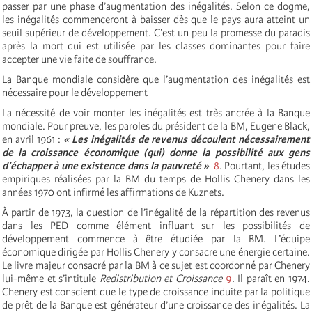
passer par une phase d’augmentation des inégalités. Selon ce dogme,
les inégalités commenceront à baisser dès que le pays aura atteint un
seuil supérieur de développement. C’est un peu la promesse du paradis
après la mort qui est utilisée par les classes dominantes pour faire
accepter une vie faite de souffrance.
La Banque mondiale considère que l’augmentation des inégalités est
nécessaire pour le développement
La nécessité de voir monter les inégalités est très ancrée à la Banque
mondiale. Pour preuve, les paroles du président de la BM, Eugene Black,
en avril 1961 :
« Les inégalités de revenus découlent nécessairement
de la croissance économique (qui) donne la possibilité aux gens
d’échapper à une existence dans la pauvreté »
8
. Pourtant, les études
empiriques réalisées par la BM du temps de Hollis Chenery dans les
années 1970 ont infirmé les affirmations de Kuznets.
À partir de 1973, la question de l’inégalité de la répartition des revenus
dans les PED comme élément influant sur les possibilités de
développement commence à être étudiée par la BM. L’équipe
économique dirigée par Hollis Chenery y consacre une énergie certaine.
Le livre majeur consacré par la BM à ce sujet est coordonné par Chenery
lui-même et s’intitule
Redistribution et Croissance
9
. Il paraît en 1974.
Chenery est conscient que le type de croissance induite par la politique
de prêt de la Banque est générateur d’une croissance des inégalités. La