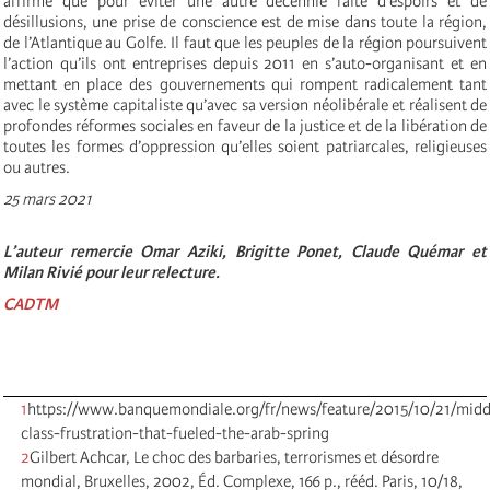
affirme que pour éviter une autre décennie faite d’espoirs et de
désillusions, une prise de conscience est de mise dans toute la région,
de l’Atlantique au Golfe. Il faut que les peuples de la région poursuivent
l’action qu’ils ont entreprises depuis 2011 en s’auto-organisant et en
mettant en place des gouvernements qui rompent radicalement tant
avec le système capitaliste qu’avec sa version néolibérale et réalisent de
profondes réformes sociales en faveur de la justice et de la libération de
toutes les formes d’oppression qu’elles soient patriarcales, religieuses
ou autres.
25 mars 2021
L’auteur remercie Omar Aziki, Brigitte Ponet, Claude Quémar et
Milan Rivié pour leur relecture.
CADTM
1
https://www.banquemondiale.org/fr/news/feature/2015/10/21/midd
class-frustration-that-fueled-the-arab-spring
2
Gilbert Achcar, Le choc des barbaries, terrorismes et désordre
mondial, Bruxelles, 2002, Éd. Complexe, 166 p., rééd. Paris, 10/18,