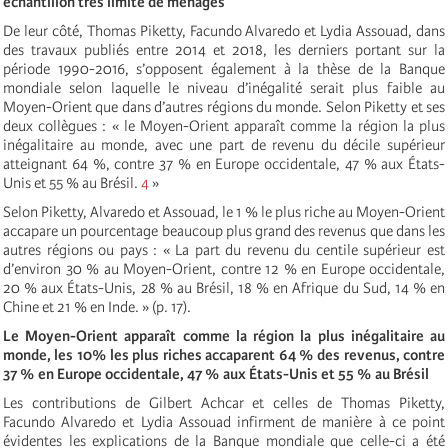
échantillon très limité de ménages
De leur côté, Thomas Piketty, Facundo Alvaredo et Lydia Assouad, dans
des travaux publiés entre 2014 et 2018, les derniers portant sur la
période 1990-2016, s’opposent également à la thèse de la Banque
mondiale selon laquelle le niveau d’inégalité serait plus faible au
Moyen-Orient que dans d’autres régions du monde. Selon Piketty et ses
deux collègues : « le Moyen-Orient apparaît comme la région la plus
inégalitaire au monde, avec une part de revenu du décile supérieur
atteignant 64 %, contre 37 % en Europe occidentale, 47 % aux États-
Unis et 55 % au Brésil.
4
»
Selon Piketty, Alvaredo et Assouad, le 1 % le plus riche au Moyen-Orient
accapare un pourcentage beaucoup plus grand des revenus que dans les
autres régions ou pays : « La part du revenu du centile supérieur est
d’environ 30 % au Moyen-Orient, contre 12 % en Europe occidentale,
20 % aux États-Unis, 28 % au Brésil, 18 % en Afrique du Sud, 14 % en
Chine et 21 % en Inde. » (p. 17).
Le Moyen-Orient apparaît comme la région la plus inégalitaire au
monde, les 10% les plus riches accaparent 64 % des revenus, contre
37 % en Europe occidentale, 47 % aux États-Unis et 55 % au Brésil
Les contributions de Gilbert Achcar et celles de Thomas Piketty,
Facundo Alvaredo et Lydia Assouad infirment de manière à ce point
évidentes les explications de la Banque mondiale que celle-ci a été