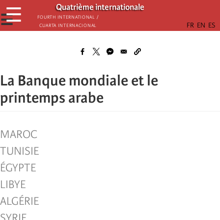
Aller
Quatrième internationale
☰
au
☰
Fourth International /
Cuarta Internacional
contenu
principal
La Banque mondiale et le
printemps arabe
MAROC
TUNISIE
ÉGYPTE
LIBYE
ALGÉRIE
SYRIE