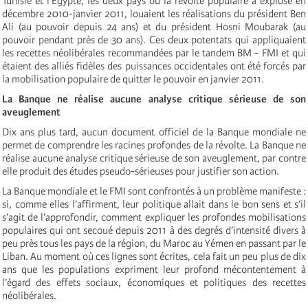
Tunisie et l’Égypte, les deux pays où la révolte populaire a explosé en
décembre 2010-janvier 2011, louaient les réalisations du président Ben
Ali (au pouvoir depuis 24 ans) et du président Hosni Moubarak (au
pouvoir pendant près de 30 ans). Ces deux potentats qui appliquaient
les recettes néolibérales recommandées par le tandem BM - FMI et qui
étaient des alliés fidèles des puissances occidentales ont été forcés par
la mobilisation populaire de quitter le pouvoir en janvier 2011.
La Banque ne réalise aucune analyse critique sérieuse de son
aveuglement
Dix ans plus tard, aucun document officiel de la Banque mondiale ne
permet de comprendre les racines profondes de la révolte. La Banque ne
réalise aucune analyse critique sérieuse de son aveuglement, par contre
elle produit des études pseudo-sérieuses pour justifier son action.
La Banque mondiale et le FMI sont confrontés à un problème manifeste :
si, comme elles l’affirment, leur politique allait dans le bon sens et s’il
s’agit de l’approfondir, comment expliquer les profondes mobilisations
populaires qui ont secoué depuis 2011 à des degrés d’intensité divers à
peu près tous les pays de la région, du Maroc au Yémen en passant par le
Liban. Au moment où ces lignes sont écrites, cela fait un peu plus de dix
ans que les populations expriment leur profond mécontentement à
l’égard des effets sociaux, économiques et politiques des recettes
néolibérales.