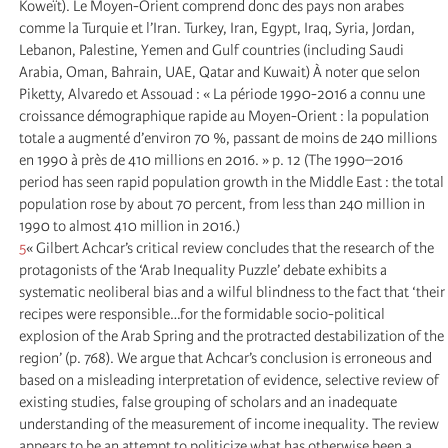
Koweït). Le Moyen-Orient comprend donc des pays non arabes
comme la Turquie et l’Iran. Turkey, Iran, Egypt, Iraq, Syria, Jordan,
Lebanon, Palestine, Yemen and Gulf countries (including Saudi
Arabia, Oman, Bahrain, UAE, Qatar and Kuwait) À noter que selon
Piketty, Alvaredo et Assouad : « La période 1990-2016 a connu une
croissance démographique rapide au Moyen-Orient : la population
totale a augmenté d’environ 70 %, passant de moins de 240 millions
en 1990 à près de 410 millions en 2016. » p. 12 (The 1990–2016
period has seen rapid population growth in the Middle East : the total
population rose by about 70 percent, from less than 240 million in
1990 to almost 410 million in 2016.)
5
« Gilbert Achcar’s critical review concludes that the research of the
protagonists of the ‘Arab Inequality Puzzle’ debate exhibits a
systematic neoliberal bias and a wilful blindness to the fact that ‘their
recipes were responsible…for the formidable socio-political
explosion of the Arab Spring and the protracted destabilization of the
region’ (p. 768). We argue that Achcar’s conclusion is erroneous and
based on a misleading interpretation of evidence, selective review of
existing studies, false grouping of scholars and an inadequate
understanding of the measurement of income inequality. The review
appears to be an attempt to politicize what has otherwise been a