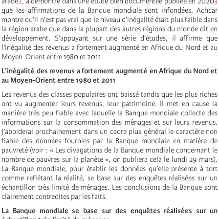
arabe
2
, a démontré dans une étude bien documentée publiée en 2020
3
que les affirmations de la Banque mondiale sont infondées. Achcar
montre qu’il n’est pas vrai que le niveau d’inégalité était plus faible dans
la région arabe que dans la plupart des autres régions du monde dit en
développement. S’appuyant sur une série d’études, il affirme que
l’inégalité des revenus a fortement augmenté en Afrique du Nord et au
Moyen-Orient entre 1980 et 2011.
L’inégalité des revenus a fortement augmenté en Afrique du Nord et
au Moyen-Orient entre 1980 et 2011
Les revenus des classes populaires ont baissé tandis que les plus riches
ont vu augmenter leurs revenus, leur patrimoine. Il met en cause la
manière très peu fiable avec laquelle la Banque mondiale collecte des
informations sur la consommation des ménages et sur leurs revenus.
J’aborderai prochainement dans un cadre plus général le caractère non
fiable des données fournies par la Banque mondiale en matière de
pauvreté (voir : « Les divagations de la Banque mondiale concernant le
nombre de pauvres sur la planète », on publiera cela le lundi 29 mars).
La Banque mondiale, pour établir les données qu’elle présente à tort
comme reflétant la réalité, se base sur des enquêtes réalisées sur un
échantillon très limité de ménages. Les conclusions de la Banque sont
clairement contredites par les faits.
La Banque mondiale se base sur des enquêtes réalisées sur un