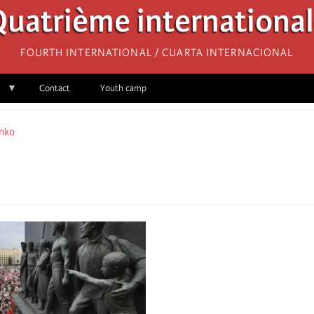
uatrième internationa
Fourth International / Cuarta Internacional
Contact
Youth camp
nko