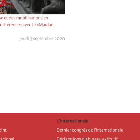
se et des mobilisations en
s différences avec le «Maïdan
Jeudi 3 septembre 2020
L’Internationale
oint
Dernier congrès de l’Internationale
nacional
Déclarations du bureau exécutif