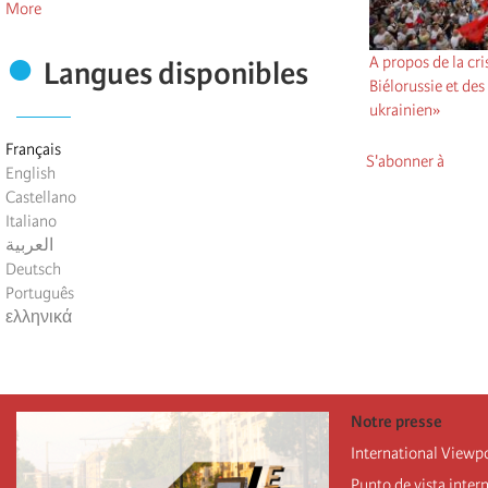
More
A propos de la cri
Langues disponibles
Biélorussie et de
ukrainien»
Français
S'abonner à
English
Castellano
Italiano
العربية
Deutsch
Português
ελληνικά
Notre presse
International Viewp
Punto de vista inter