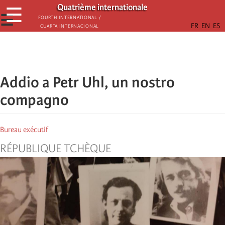
Skip
Quatrième internationale
☰
to
☰
Fourth International /
Cuarta Internacional
main
content
Addio a Petr Uhl, un nostro
compagno
Bureau exécutif
RÉPUBLIQUE TCHÈQUE