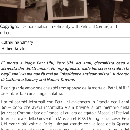
Copyright
Demonstration in solidarity with Petr Uhl (centre) and
others.
Catherine Samary
Hubert Krivine
E’ morto a Praga Petr Uhl, Petr Uhl, 80 anni, giornalista ceco e
attivista dei diritti umani. Fu imprigionato dalla burocrazia stalinista
negli anni 60 ma non fu mai un “dissidente anticomunista”. Il ricordo
di Catherine Samary and Hubert Krivine.
È con grande emozione che abbiamo appreso della morte di Petr Uhl il 1°
dicembre dopo una lunga malattia.
I primi scambi informali con Petr Uhl avvennero in Francia negli anni
’60 – dopo che aveva incontrato Alain Krivine (allora membro della
Jeunesse Communiste de France, di cui era delegato a Mosca) al Festival
Internazionale della Gioventù a Mosca nel 1957. Di lingua francese, Petr
Uhl venne più volte a Parigi, simpatizzando con le idee della Quarta
Internazionale. Ha condiviso con essa la lotta contro il dominio del