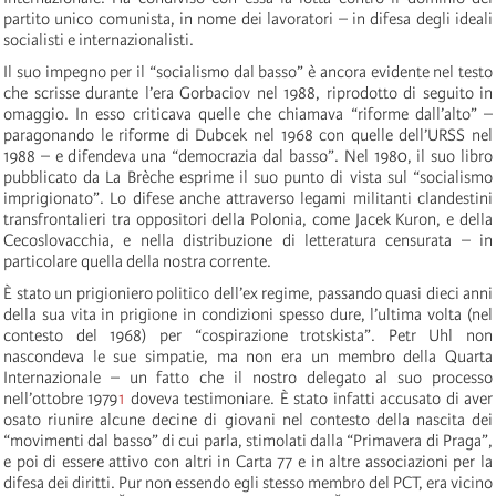
partito unico comunista, in nome dei lavoratori – in difesa degli ideali
socialisti e internazionalisti.
Il suo impegno per il “socialismo dal basso” è ancora evidente nel testo
che scrisse durante l’era Gorbaciov nel 1988, riprodotto di seguito in
omaggio. In esso criticava quelle che chiamava “riforme dall’alto” –
paragonando le riforme di Dubcek nel 1968 con quelle dell’URSS nel
1988 – e difendeva una “democrazia dal basso”. Nel 1980, il suo libro
pubblicato da La Brèche esprime il suo punto di vista sul “socialismo
imprigionato”. Lo difese anche attraverso legami militanti clandestini
transfrontalieri tra oppositori della Polonia, come Jacek Kuron, e della
Cecoslovacchia, e nella distribuzione di letteratura censurata – in
particolare quella della nostra corrente.
È stato un prigioniero politico dell’ex regime, passando quasi dieci anni
della sua vita in prigione in condizioni spesso dure, l’ultima volta (nel
contesto del 1968) per “cospirazione trotskista”. Petr Uhl non
nascondeva le sue simpatie, ma non era un membro della Quarta
Internazionale – un fatto che il nostro delegato al suo processo
nell’ottobre 1979
1
doveva testimoniare. È stato infatti accusato di aver
osato riunire alcune decine di giovani nel contesto della nascita dei
“movimenti dal basso” di cui parla, stimolati dalla “Primavera di Praga”,
e poi di essere attivo con altri in Carta 77 e in altre associazioni per la
difesa dei diritti. Pur non essendo egli stesso membro del PCT, era vicino