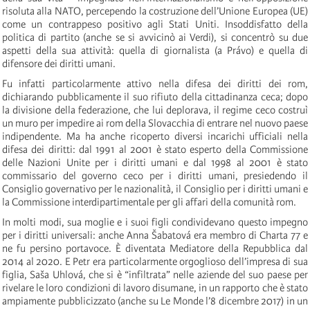
risoluta alla NATO, percependo la costruzione dell’Unione Europea (UE)
come un contrappeso positivo agli Stati Uniti. Insoddisfatto della
politica di partito (anche se si avvicinò ai Verdi), si concentrò su due
aspetti della sua attività: quella di giornalista (a Právo) e quella di
difensore dei diritti umani.
Fu infatti particolarmente attivo nella difesa dei diritti dei rom,
dichiarando pubblicamente il suo rifiuto della cittadinanza ceca; dopo
la divisione della federazione, che lui deplorava, il regime ceco costruì
un muro per impedire ai rom della Slovacchia di entrare nel nuovo paese
indipendente. Ma ha anche ricoperto diversi incarichi ufficiali nella
difesa dei diritti: dal 1991 al 2001 è stato esperto della Commissione
delle Nazioni Unite per i diritti umani e dal 1998 al 2001 è stato
commissario del governo ceco per i diritti umani, presiedendo il
Consiglio governativo per le nazionalità, il Consiglio per i diritti umani e
la Commissione interdipartimentale per gli affari della comunità rom.
In molti modi, sua moglie e i suoi figli condividevano questo impegno
per i diritti universali: anche Anna Šabatová era membro di Charta 77 e
ne fu persino portavoce. È diventata Mediatore della Repubblica dal
2014 al 2020. E Petr era particolarmente orgoglioso dell’impresa di sua
figlia, Saša Uhlová, che si è “infiltrata” nelle aziende del suo paese per
rivelare le loro condizioni di lavoro disumane, in un rapporto che è stato
ampiamente pubblicizzato (anche su Le Monde l’8 dicembre 2017) in un