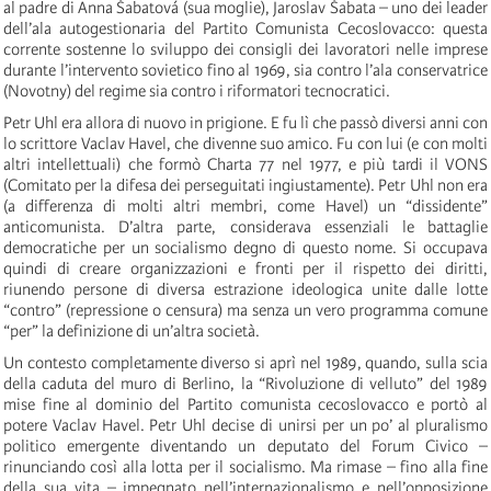
al padre di Anna Šabatová (sua moglie), Jaroslav Šabata – uno dei leader
dell’ala autogestionaria del Partito Comunista Cecoslovacco: questa
corrente sostenne lo sviluppo dei consigli dei lavoratori nelle imprese
durante l’intervento sovietico fino al 1969, sia contro l’ala conservatrice
(Novotny) del regime sia contro i riformatori tecnocratici.
Petr Uhl era allora di nuovo in prigione. E fu lì che passò diversi anni con
lo scrittore Vaclav Havel, che divenne suo amico. Fu con lui (e con molti
altri intellettuali) che formò Charta 77 nel 1977, e più tardi il VONS
(Comitato per la difesa dei perseguitati ingiustamente). Petr Uhl non era
(a differenza di molti altri membri, come Havel) un “dissidente”
anticomunista. D’altra parte, considerava essenziali le battaglie
democratiche per un socialismo degno di questo nome. Si occupava
quindi di creare organizzazioni e fronti per il rispetto dei diritti,
riunendo persone di diversa estrazione ideologica unite dalle lotte
“contro” (repressione o censura) ma senza un vero programma comune
“per” la definizione di un’altra società.
Un contesto completamente diverso si aprì nel 1989, quando, sulla scia
della caduta del muro di Berlino, la “Rivoluzione di velluto” del 1989
mise fine al dominio del Partito comunista cecoslovacco e portò al
potere Vaclav Havel. Petr Uhl decise di unirsi per un po’ al pluralismo
politico emergente diventando un deputato del Forum Civico –
rinunciando così alla lotta per il socialismo. Ma rimase – fino alla fine
della sua vita – impegnato nell’internazionalismo e nell’opposizione