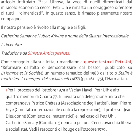
articolo intitolato “Sasa Ulhova, la voce di quelli dimenticati dal
miracolo economico ceco”. Petr Ulh è rimasto un coraggioso difensore
di tutti i “dimenticati”. In questo senso, è rimasto pienamente nostro
compagno.
Il nostro pensiero è rivolto alla moglie e ai figli.
Catherine Samary e Hubert Krivine a nome della Quarta Internazionale
2 dicembre
Traduzione da
Sinistra Anticapitalista
.
Come omaggio alla sua lotta, rimandiamo a
questo testo di Petr Uhl
,
“Riformare dall’alto o democratizzare dal basso”, pubblicato su
L’Homme et la Société
, un numero tematico del 1988 dal titolo
Stalin è
morto ieri. L’emergere del sociale nell’URSS
(pp. 161-175), l’Harmattan.
1
Per il processo dell’ottobre 1979 a Vaclav Havel, Petr Ulh e altri
quattro membri di Charta 77, fu inviata una delegazione unita che
comprendeva Patrice Chéreau (Associazione degli artisti), Jean-Pierre
Faye (Comitato internazionale contro la repressione), il professor Jean
Dieudonné (Comitato dei matematici) e, nel caso di Petr Uhl,
Catherine Samary (Comitato 5 gennaio per una Cecoslovacchia libera
e socialista). Vedi i resoconti di Rouge dell’ottobre 1979.