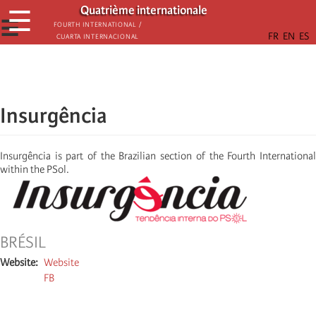
Skip
Quatrième internationale
☰
to
☰
Fourth International /
Cuarta Internacional
main
content
Insurgência
Insurgência is part of the Brazilian section of the Fourth International
within the PSol.
BRÉSIL
Website
Website
FB