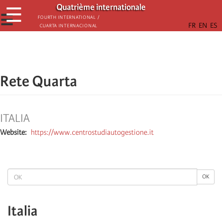
Skip
Quatrième internationale
☰
to
☰
Fourth International /
Cuarta Internacional
main
content
Rete Quarta
ITALIA
Website
https://www.centrostudiautogestione.it
OK
OK
Italia