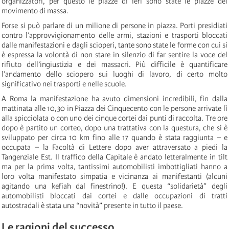
organizzatori, per questo le piazze di ieri sono state le piazze del
movimento di massa.
Forse si può parlare di un milione di persone in piazza. Porti presidiati
contro l’approvvigionamento delle armi, stazioni e trasporti bloccati
dalle manifestazioni e dagli scioperi, tante sono state le forme con cui si
è espressa la volontà di non stare in silenzio di far sentire la voce del
rifiuto dell’ingiustizia e dei massacri. Più difficile è quantificare
l’andamento dello sciopero sui luoghi di lavoro, di certo molto
significativo nei trasporti e nelle scuole.
A Roma la manifestazione ha avuto dimensioni incredibili, fin dalla
mattinata alle 10,30 in Piazza dei Cinquecento con le persone arrivate lì
alla spicciolata o con uno dei cinque cortei dai punti di raccolta. Tre ore
dopo è partito un corteo, dopo una trattativa con la questura, che si è
sviluppato per circa 10 km fino alle 17 quando è stata raggiunta – e
occupata – la Facoltà di Lettere dopo aver attraversato a piedi la
Tangenziale Est. Il traffico della Capitale è andato letteralmente in tilt
ma per la prima volta, tantissimi automobilisti imbottigliati hanno a
loro volta manifestato simpatia e vicinanza ai manifestanti (alcuni
agitando una kefiah dal finestrino!). E questa “solidarietà” degli
automobilisti bloccati dai cortei e dalle occupazioni di tratti
autostradali è stata una “novità” presente in tutto il paese.
Le ragioni del successo