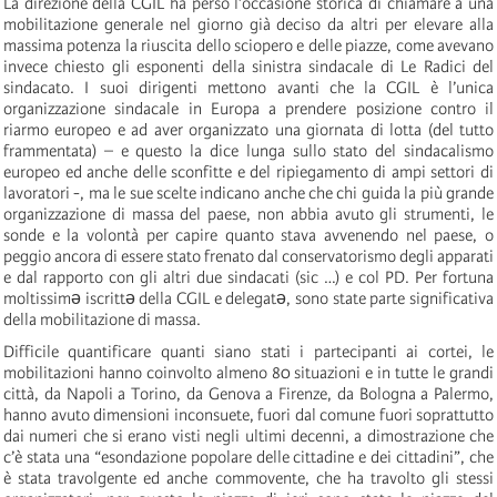
La direzione della CGIL ha perso l’occasione storica di chiamare a una
mobilitazione generale nel giorno già deciso da altri per elevare alla
massima potenza la riuscita dello sciopero e delle piazze, come avevano
invece chiesto gli esponenti della sinistra sindacale di Le Radici del
sindacato. I suoi dirigenti mettono avanti che la CGIL è l’unica
organizzazione sindacale in Europa a prendere posizione contro il
riarmo europeo e ad aver organizzato una giornata di lotta (del tutto
frammentata) – e questo la dice lunga sullo stato del sindacalismo
europeo ed anche delle sconfitte e del ripiegamento di ampi settori di
lavoratori -, ma le sue scelte indicano anche che chi guida la più grande
organizzazione di massa del paese, non abbia avuto gli strumenti, le
sonde e la volontà per capire quanto stava avvenendo nel paese, o
peggio ancora di essere stato frenato dal conservatorismo degli apparati
e dal rapporto con gli altri due sindacati (sic …) e col PD. Per fortuna
moltissimə iscrittə della CGIL e delegatə, sono state parte significativa
della mobilitazione di massa.
Difficile quantificare quanti siano stati i partecipanti ai cortei, le
mobilitazioni hanno coinvolto almeno 80 situazioni e in tutte le grandi
città, da Napoli a Torino, da Genova a Firenze, da Bologna a Palermo,
hanno avuto dimensioni inconsuete, fuori dal comune fuori soprattutto
dai numeri che si erano visti negli ultimi decenni, a dimostrazione che
c’è stata una “esondazione popolare delle cittadine e dei cittadini”, che
è stata travolgente ed anche commovente, che ha travolto gli stessi