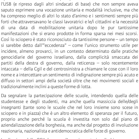
l’USB (e ripreso dagli altri sindacati di base) che non sempre aveva
saputo esprimere una vocazione unitaria e modalità inclusive, ma che
ha compreso meglio di altri lo stato d’animo e i sentimenti sempre più
forti che attraversavano le classi lavoratrici e le/i cittadini e la necessità
di una data di mobilitazione unitaria dopo le pur tantissime
manifestazioni che si erano prodotte in forma sparsa nei mesi scorsi.
Così lo sciopero è stato riconosciuto da tantissime persone – un tempo
si sarebbe detto dall’”eccedenza” – come l’unico strumento utile per
incidere, almeno provarci, in un contesto determinato dalle pratiche
genocidiarie del governo israeliano, dalla complicità smaccata dei
partiti della destra di governo, dalla reticenza – solo recentemente
intaccata – della Cgil e del centrosinistra a chiamare le cose con il loro
nome e a intercettare un sentimento di indignazione sempre più acuto e
diffuso in settori ampi della società oltre che nei movimenti sociali e
tradizionalmente inclini a queste forme di lotta.
Da segnalare la partecipazione delle scuole, intendendo quella delle
studentesse e degli studenti, ma anche quella massiccia delle/degli
insegnanti (tante sono le scuole che nel loro insieme sono scese in
sciopero e in piazza) che è un altro elemento di speranza per il futuro,
proprio anche perché la scuola è investita non solo dal piano di
aziendalizzazione della borghesia, ma anche dal progetto di involuzione
reazionaria, nazionalista e antidemocratica delle forze di governo.