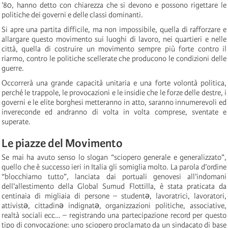
’80, hanno detto con chiarezza che si devono e possono rigettare le
politiche dei governi e delle classi dominanti.
Si apre una partita difficile, ma non impossibile, quella di rafforzare e
allargare questo movimento sui luoghi di lavoro, nei quartieri e nelle
città, quella di costruire un movimento sempre più forte contro il
riarmo, contro le politiche scellerate che producono le condizioni delle
guerre.
Occorrerà una grande capacità unitaria e una forte volontà politica,
perché le trappole, le provocazioni e le insidie che le forze delle destre, i
governi e le elite borghesi metteranno in atto, saranno innumerevoli ed
invereconde ed andranno di volta in volta comprese, sventate e
superate.
Le piazze del Movimento
Se mai ha avuto senso lo slogan “sciopero generale e generalizzato”,
quello che è successo ieri in Italia gli somiglia molto. La parola d’ordine
“blocchiamo tutto”, lanciata dai portuali genovesi all’indomani
dell’allestimento della Global Sumud Flottilla, è stata praticata da
centinaia di migliaia di persone – studentə, lavoratrici, lavoratori,
attivistə, cittadinə indignatə, organizzazioni politiche, associative,
realtà sociali ecc… – registrando una partecipazione record per questo
tipo di convocazione: uno sciopero proclamato da un sindacato di base