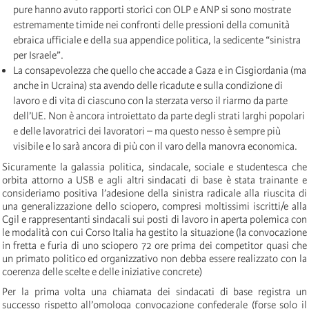
pure hanno avuto rapporti storici con OLP e ANP si sono mostrate
estremamente timide nei confronti delle pressioni della comunità
ebraica ufficiale e della sua appendice politica, la sedicente “sinistra
per Israele”.
La consapevolezza che quello che accade a Gaza e in Cisgiordania (ma
anche in Ucraina) sta avendo delle ricadute e sulla condizione di
lavoro e di vita di ciascuno con la sterzata verso il riarmo da parte
dell’UE. Non è ancora introiettato da parte degli strati larghi popolari
e delle lavoratrici dei lavoratori – ma questo nesso è sempre più
visibile e lo sarà ancora di più con il varo della manovra economica.
Sicuramente la galassia politica, sindacale, sociale e studentesca che
orbita attorno a USB e agli altri sindacati di base è stata trainante e
consideriamo positiva l’adesione della sinistra radicale alla riuscita di
una generalizzazione dello sciopero, compresi moltissimi iscritti/e alla
Cgil e rappresentanti sindacali sui posti di lavoro in aperta polemica con
le modalità con cui Corso Italia ha gestito la situazione (la convocazione
in fretta e furia di uno sciopero 72 ore prima dei competitor quasi che
un primato politico ed organizzativo non debba essere realizzato con la
coerenza delle scelte e delle iniziative concrete)
Per la prima volta una chiamata dei sindacati di base registra un
successo rispetto all’omologa convocazione confederale (forse solo il