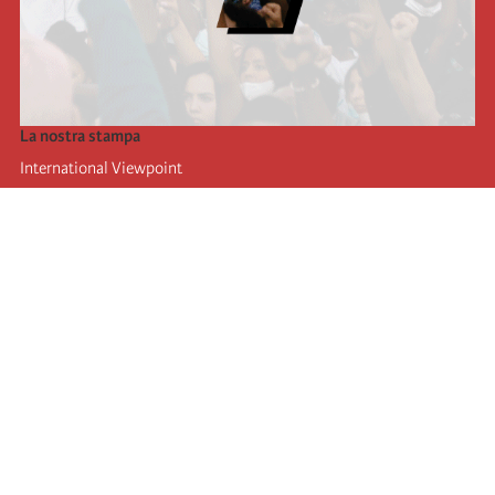
La nostra stampa
International Viewpoint
Punto de vista internacional
Inprecor
Facebook
Twitter
L’Internazionale
Ultimo congresso dell'internazionale
Dichiarazioni del bureau esecutivo
Istituto di formazione (IIRE)
Giovani
Autori