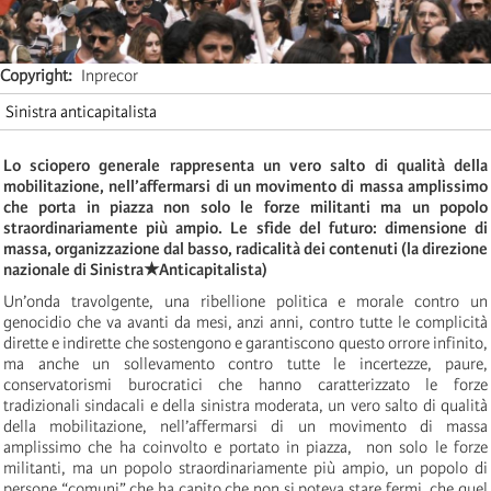
Copyright
Inprecor
Sinistra anticapitalista
Lo sciopero generale rappresenta un vero salto di qualità della
mobilitazione, nell’affermarsi di un movimento di massa amplissimo
che porta in piazza non solo le forze militanti ma un popolo
straordinariamente più ampio. Le sfide del futuro: dimensione di
massa, organizzazione dal basso, radicalità dei contenuti (la direzione
nazionale di Sinistra★Anticapitalista)
Un’onda travolgente, una ribellione politica e morale contro un
genocidio che va avanti da mesi, anzi anni, contro tutte le complicità
dirette e indirette che sostengono e garantiscono questo orrore infinito,
ma anche un sollevamento contro tutte le incertezze, paure,
conservatorismi burocratici che hanno caratterizzato le forze
tradizionali sindacali e della sinistra moderata, un vero salto di qualità
della mobilitazione, nell’affermarsi di un movimento di massa
amplissimo che ha coinvolto e portato in piazza, non solo le forze
militanti, ma un popolo straordinariamente più ampio, un popolo di
persone “comuni” che ha capito che non si poteva stare fermi, che quel