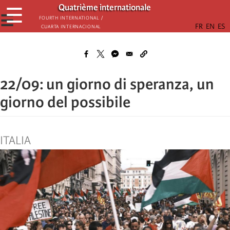
Skip
Quatrième internationale
☰
to
☰
Fourth International /
Cuarta Internacional
main
content
22/09: un giorno di speranza, un
giorno del possibile
ITALIA