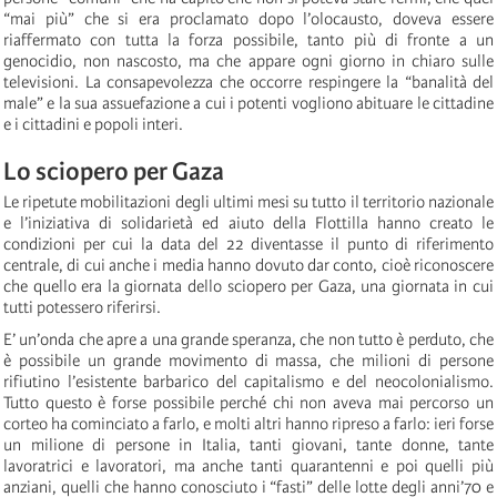
“mai più” che si era proclamato dopo l’olocausto, doveva essere
riaffermato con tutta la forza possibile, tanto più di fronte a un
genocidio, non nascosto, ma che appare ogni giorno in chiaro sulle
televisioni. La consapevolezza che occorre respingere la “banalità del
male” e la sua assuefazione a cui i potenti vogliono abituare le cittadine
e i cittadini e popoli interi.
Lo sciopero per Gaza
Le ripetute mobilitazioni degli ultimi mesi su tutto il territorio nazionale
e l’iniziativa di solidarietà ed aiuto della Flottilla hanno creato le
condizioni per cui la data del 22 diventasse il punto di riferimento
centrale, di cui anche i media hanno dovuto dar conto, cioè riconoscere
che quello era la giornata dello sciopero per Gaza, una giornata in cui
tutti potessero riferirsi.
E’ un’onda che apre a una grande speranza, che non tutto è perduto, che
è possibile un grande movimento di massa, che milioni di persone
rifiutino l’esistente barbarico del capitalismo e del neocolonialismo.
Tutto questo è forse possibile perché chi non aveva mai percorso un
corteo ha cominciato a farlo, e molti altri hanno ripreso a farlo: ieri forse
un milione di persone in Italia, tanti giovani, tante donne, tante
lavoratrici e lavoratori, ma anche tanti quarantenni e poi quelli più
anziani, quelli che hanno conosciuto i “fasti” delle lotte degli anni’70 e