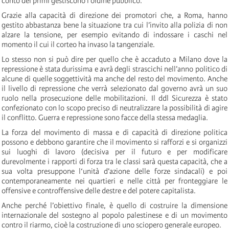
conto dei primi gestiscono l’ordine pubblico.
Grazie alla capacità di direzione dei promotori che, a Roma, hanno
gestito abbastanza bene la situazione tra cui l’invito alla polizia di non
alzare la tensione, per esempio evitando di indossare i caschi nel
momento il cui il corteo ha invaso la tangenziale.
Lo stesso non si può dire per quello che è accaduto a Milano dove la
repressione è stata durissima e avrà degli strascichi nell’anno politico di
alcune di quelle soggettività ma anche del resto del movimento. Anche
il livello di repressione che verrà selezionato dal governo avrà un suo
ruolo nella prosecuzione delle mobilitazioni. Il ddl Sicurezza è stato
confezionato con lo scopo preciso di neutralizzare la possibilità di agire
il conflitto. Guerra e repressione sono facce della stessa medaglia.
La forza del movimento di massa e di capacità di direzione politica
possono e debbono garantire che il movimento si rafforzi e si organizzi
sui luoghi di lavoro (decisiva per il futuro e per modificare
durevolmente i rapporti di forza tra le classi sarà questa capacità, che a
sua volta presuppone l‘unità d’azione delle forze sindacali) e poi
contemporaneamente nei quartieri e nelle città per fronteggiare le
offensive e controffensive delle destre e del potere capitalista.
Anche perché l’obiettivo finale, è quello di costruire la dimensione
internazionale del sostegno al popolo palestinese e di un movimento
contro il riarmo, cioè la costruzione di uno sciopero generale europeo.