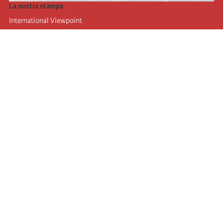
La nostra stampa
International Viewpoint
Punto de vista internacional
Inprecor
Facebook
Twitter
L’Internazionale
Ultimo congresso dell'internazionale
Dichiarazioni del bureau esecutivo
Istituto di formazione (IIRE)
Giovani
Autori
Video
RSS
Accesso