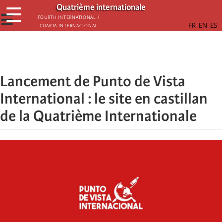
Skip
Quatrième internationale
☰
to
☰
Fourth International /
Cuarta Internacional
main
content
Lancement de Punto de Vista
International : le site en castillan
de la Quatrième Internationale