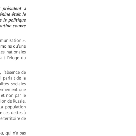
 président a
nine était le
 la politique
outine couvre
mmunisation ».
 moins qu'une
ues nationales
ait l'éloge du
, l'absence de
 parlait de la
ités sociales
fermement que
 et non par le
tion de Russie,
La population
e ces dettes à
e territoire de
u, qui n’a pas