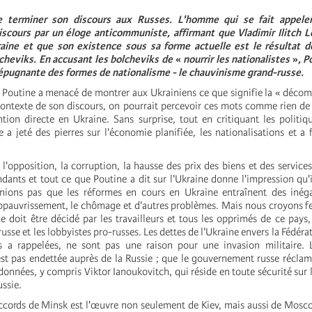
e terminer son discours aux Russes. L'homme qui se fait appeler
cours par un éloge anticommuniste, affirmant que Vladimir Ilitch Lé
raine et que son existence sous sa forme actuelle est le résultat de
lcheviks. En accusant les bolcheviks de
«
nourrir les nationalistes
»
, P
s répugnante des formes de nationalisme - le chauvinisme grand-russe.
 Poutine a menacé de montrer aux Ukrainiens ce que signifie la « déco
ntexte de son discours, on pourrait percevoir ces mots comme rien de
tion directe en Ukraine. Sans surprise, tout en critiquant les politiq
e a jeté des pierres sur l'économie planifiée, les nationalisations et a f
l'opposition, la corruption, la hausse des prix des biens et des services
ants et tout ce que Poutine a dit sur l'Ukraine donne l'impression qu'il
nions pas que les réformes en cours en Ukraine entraînent des inégal
ppauvrissement, le chômage et d'autres problèmes. Mais nous croyons 
ne doit être décidé par les travailleurs et tous les opprimés de ce pays,
russe et les lobbyistes pro-russes. Les dettes de l'Ukraine envers la Fédéra
 a rappelées, ne sont pas une raison pour une invasion militaire. 
est pas endettée auprès de la Russie ; que le gouvernement russe réclam
a données, y compris Viktor Ianoukovitch, qui réside en toute sécurité sur l
ussie.
accords de Minsk est l'œuvre non seulement de Kiev, mais aussi de Mosco