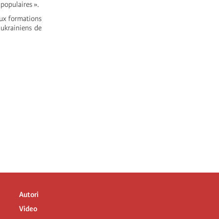
 populaires ».
aux formations
 ukrainiens de
Autori
Video