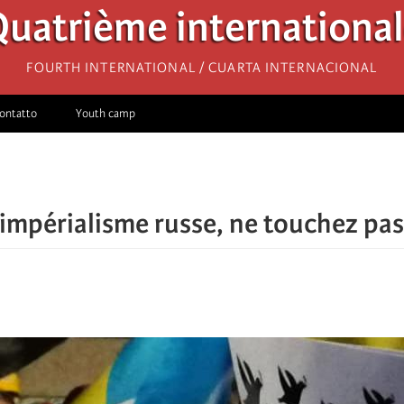
uatrième internationa
Fourth International / Cuarta Internacional
ontatto
Youth camp
'impérialisme russe, ne touchez pas 