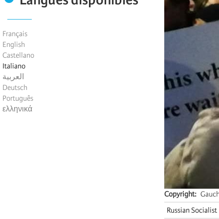
Français
English
Castellano
Italiano
العربية
Deutsch
Português
ελληνικά
Copyright
Gauche
Russian Socialis