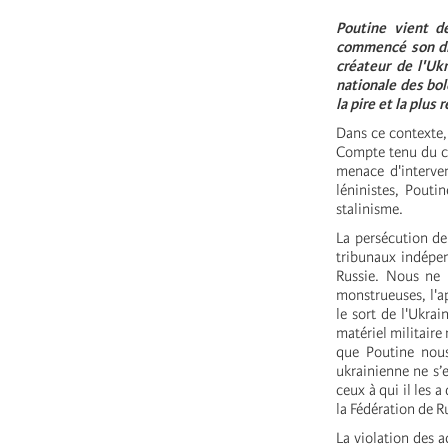
Poutine vient d
commencé son dis
créateur de l'Uk
nationale des bo
la pire et la plu
Dans ce contexte,
Compte tenu du co
menace d'interven
léninistes, Poutin
stalinisme.
La persécution de 
tribunaux indépend
Russie. Nous ne 
monstrueuses, l'a
le sort de l'Ukrai
matériel militaire 
que Poutine nous
ukrainienne ne s’
ceux à qui il les 
la Fédération de R
La violation des 