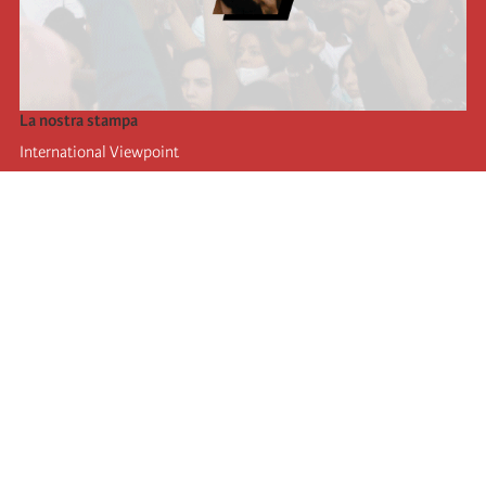
La nostra stampa
International Viewpoint
Punto de vista internacional
Inprecor
Facebook
Twitter
L’Internazionale
Ultimo congresso dell'internazionale
Dichiarazioni del bureau esecutivo
Istituto di formazione (IIRE)
Giovani
Autori
Video