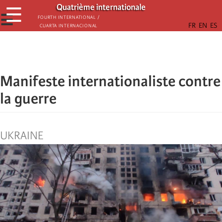
Skip
Quatrième internationale
☰
to
☰
Fourth International /
Cuarta Internacional
main
content
Manifeste internationaliste contre
la guerre
UKRAINE