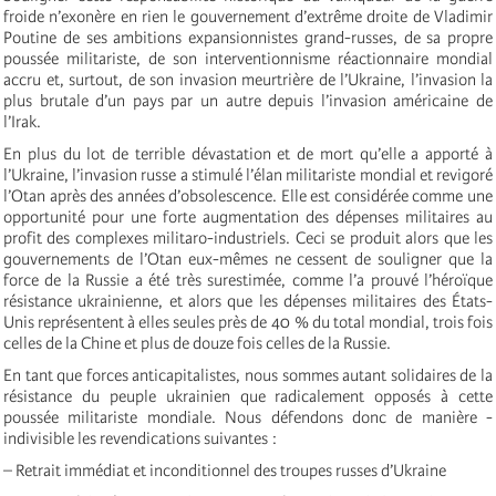
froide n’exonère en rien le gouvernement d’extrême droite de Vladimir
Poutine de ses ambitions expansionnistes grand-russes, de sa propre
poussée militariste, de son interventionnisme réactionnaire mondial
accru et, surtout, de son invasion meurtrière de l’Ukraine, l’invasion la
plus brutale d’un pays par un autre depuis l’invasion américaine de
l’Irak.
En plus du lot de terrible dévastation et de mort qu’elle a apporté à
l’Ukraine, l’invasion russe a stimulé l’élan militariste mondial et revigoré
l’Otan après des années d’obsolescence. Elle est considérée comme une
opportunité pour une forte augmentation des dépenses militaires au
profit des complexes militaro-industriels. Ceci se produit alors que les
gouvernements de l’Otan eux-mêmes ne cessent de souligner que la
force de la Russie a été très surestimée, comme l’a prouvé l’héroïque
résistance ukrainienne, et alors que les dépenses militaires des États-
Unis représentent à elles seules près de 40 % du total mondial, trois fois
celles de la Chine et plus de douze fois celles de la Russie.
En tant que forces anticapitalistes, nous sommes autant solidaires de la
résistance du peuple ukrainien que radicalement opposés à cette
poussée militariste mondiale. Nous défendons donc de manière ­
indivisible les revendications suivantes :
– Retrait immédiat et inconditionnel des troupes russes d’Ukraine