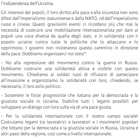
l'indipendenza dell'Ucraina.
Gli interessi dei popoli, il loro diritto alla pace e alla sicurezza non sono
difesi dall'imperialismo statunitense e dalla NATO, né dall'imperialismo
russo e cinese. Questi gravissimi eventi ci ricordano più che mai la
necessità di costruire una mobilitazione internazionalista per dare ai
popoli una voce diversa da quella degli stati, e in solidarietà con il
popolo ucraino contro tutte le politiche che lo attaccano e lo
opprimono. I governi non inizieranno questo cammino in direzione
della pace. Dobbiamo organizzarci noi stess*.
- No alla repressione del movimento contro la guerra in Russia.
Dobbiamo costruire una solidarietà attiva e visibile con questo
movimento. Chiediamo ai soldati russi di rifiutarsi di partecipare
all'invasione e organizziamo la solidarietà con loro, chiedendo, se
necessario, il loro asilo politico.
- Sostenere le forze progressiste che lottano per la democrazia e la
giustizia sociale in Ucraina. Stabilire tutti i legami possibili per
sviluppare un dialogo con loro sulla via di una pace giusta.
- Per la solidarietà internazionale con il nostro campo sociale!
Costruiamo legami tra lavoratrici e lavoratori e i movimenti popolari
che lottano per la democrazia e la giustizia sociale in Russia, Ucraina e
altri paesi della regione, così come a livello internazionale.