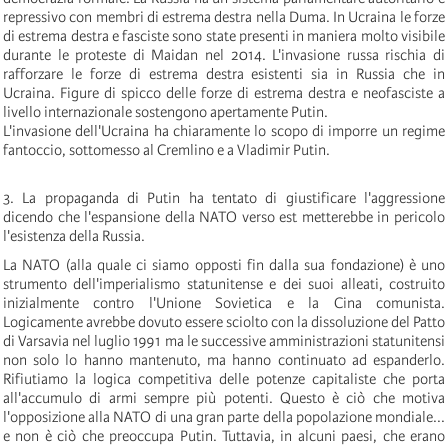
repressivo con membri di estrema destra nella Duma. In Ucraina le forze
di estrema destra e fasciste sono state presenti in maniera molto visibile
durante le proteste di Maidan nel 2014. L'invasione russa rischia di
rafforzare le forze di estrema destra esistenti sia in Russia che in
Ucraina. Figure di spicco delle forze di estrema destra e neofasciste a
livello internazionale sostengono apertamente Putin.
L'invasione dell'Ucraina ha chiaramente lo scopo di imporre un regime
fantoccio, sottomesso al Cremlino e a Vladimir Putin.
3. La propaganda di Putin ha tentato di giustificare l'aggressione
dicendo che l'espansione della NATO verso est metterebbe in pericolo
l'esistenza della Russia.
La NATO (alla quale ci siamo opposti fin dalla sua fondazione) è uno
strumento dell'imperialismo statunitense e dei suoi alleati, costruito
inizialmente contro l'Unione Sovietica e la Cina comunista.
Logicamente avrebbe dovuto essere sciolto con la dissoluzione del Patto
di Varsavia nel luglio 1991 ma le successive amministrazioni statunitensi
non solo lo hanno mantenuto, ma hanno continuato ad espanderlo.
Rifiutiamo la logica competitiva delle potenze capitaliste che porta
all'accumulo di armi sempre più potenti. Questo è ciò che motiva
l'opposizione alla NATO di una gran parte della popolazione mondiale...
e non è ciò che preoccupa Putin. Tuttavia, in alcuni paesi, che erano