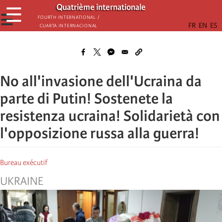
Skip
Quatrième internationale
☰
to
☰
Fourth International /
Cuarta Internacional
main
content
No all'invasione dell'Ucraina da
parte di Putin! Sostenete la
resistenza ucraina! Solidarietà con
l'opposizione russa alla guerra!
Bureau exécutif
UKRAINE