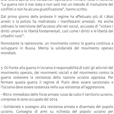
"La guerra non è mai stata e non sarà mai un metodo di risoluzione dei
conflitti e non ha alcuna giustificazione", hanno scritto.
Dal primo giorno delle proteste il regime ha effettuato più di 1.800
arresti e la polizia ha maltrattato i manifestanti arrestati. Ha anche
ordinato la restrizione dell'accesso alle reti social, accusate di "violare i
diritti umani e le libertà fondamentali, così come i diritti e le libertà dei
cittadini russi".
Nonostante la repressione, un movimento contro la guerra continua a
svilupparsi in Russia. Merita la solidarietà del movimento operaio
mondiale.
5. Di fronte alla guerra in Ucraina è responsabilità di tutti gli attivisti del
movimento operaio, dei movimenti sociali e del movimento contro la
guerra sostenere la resistenza della nazione ucraina oppressa. Per
fermare questa guerra il regime di Putin deve essere sanzionato e
l'Ucraina deve essere sostenuta nella sua resistenza all'aggressione.
- Ritiro immediato delle forze armate russe da tutto il territorio ucraino,
comprese le zone occupate dal 2014.
- Solidarietà e sostegno alla resistenza armata e disarmata del popolo
ucraino. Consegna di armi su richiesta del popolo ucraino per