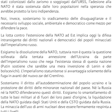
stati colonizzati dallo zarismo o soggiogati dall'URSS, l'adesione alla
NATO è stata sostenuta dalle loro popolazioni nella speranza che
avrebbe protetto la loro indipendenza.
Noi, invece, sosteniamo lo sradicamento delle disuguaglianze e il
necessario sviluppo sociale, ambientale e democratico come mezzo per
difendere la pace.
La lotta contro l'estensione della NATO ad Est implica oggi la difesa
intransigente dei diritti nazionali e democratici dei popoli minacciati
dall'imperialismo russo.
Esigiamo la dissoluzione della NATO, tuttavia non è questa la questione
sollevata dalla tentata annessione dell'Ucraina da parte
dell'imperialismo russo che nega l'esistenza stessa di questa nazione
(Putin sostiene che sarebbe una mera invenzione di Lenin e dei
bolscevichi). L'imperialismo statunitense si avvantaggia solamente della
fuga in avanti del nuovo zar del Cremlino.
Sosteniamo il diritto all'autodeterminazione del popolo ucraino e la
protezione dei diritti delle minoranze nazionali del paese. Né la Russia
né la NATO difenderanno questi diritti. Esigiamo lo smantellamento di
tutte le basi militari al di fuori dei loro paesi d'origine, la liquidazione
della NATO guidata dagli Stati Uniti e della CSTO guidata dalla Russia.
La minaccia dell'uso di armi nucleari deve essere fermamente respinta a
tutti i livelli.