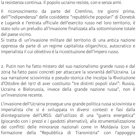
la resistenza continua. Il popolo ucraino resiste, con e senza armi.
Il riconoscimento da parte del Cremlino, tre giorni prima,
dell'"indipendenza" delle cosiddette "repubbliche popolari" di Donetsk
e Lugansk e l'entrata ufficiale dell'esercito russo nel loro territorio, è
stato solo un preludio all'invasione finalizzata alla sottomissione totale
del paese vicino.
Si tratta di un'invasione militare del territorio di una antica nazione
oppressa da parte di un regime capitalista oligarchico, autocratico e
imperialista il cui obiettivo è la ricostituzione dell'impero russo.
2. Putin non ha fatto mistero del suo nazionalismo grande russo e dal
2014 ha fatto passi concreti per attaccare la sovranità dell'Ucraina. La
sua narrazione sciovinista e pseudo-storica che incolpa la Rivoluzione
d'Ottobre del 1917 di aver costituito "tre distinti popoli slavi": Russia,
Ucraina e Bielorussia, invece della grande nazione russa", non è
un'invenzione recente.
L'invasione dell'Ucraina prosegue una grande politica russa sciovinista e
imperialista che si è sviluppata in diversi contesti e fasi dalla
disintegrazione dell'URSS: dall'utilizzo di una "guerra energetica"
(giocando con i prezzi e i gasdotti alternativi), alla strumentalizzazione
dei conflitti delle minoranze nazionali come in Moldavia (con la
formazione della "Repubblica di Transnistria" con l'appoggio