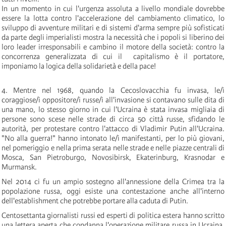
In un momento in cui l'urgenza assoluta a livello mondiale dovrebbe
essere la lotta contro l'accelerazione del cambiamento climatico, lo
sviluppo di avventure militari e di sistemi d'arma sempre più sofisticati
da parte degli imperialisti mostra la necessità che i popoli si liberino dei
loro leader irresponsabili e cambino il motore della società: contro la
concorrenza generalizzata di cui il capitalismo è il portatore,
imponiamo la logica della solidarietà e della pace!
4. Mentre nel 1968, quando la Cecoslovacchia fu invasa, le/i
coraggiose/i oppositore/i russe/i all'invasione si contavano sulle dita di
una mano, lo stesso giorno in cui l'Ucraina è stata invasa migliaia di
persone sono scese nelle strade di circa 50 città russe, sfidando le
autorità, per protestare contro l'attacco di Vladimir Putin all'Ucraina.
"No alla guerra!" hanno intonato le/i manifestanti, per lo più giovani,
nel pomeriggio e nella prima serata nelle strade e nelle piazze centrali di
Mosca, San Pietroburgo, Novosibirsk, Ekaterinburg, Krasnodar e
Murmansk.
Nel 2014 ci fu un ampio sostegno all'annessione della Crimea tra la
popolazione russa, oggi esiste una contestazione anche all'interno
dell'establishment che potrebbe portare alla caduta di Putin.
Centosettanta giornalisti russi ed esperti di politica estera hanno scritto
una lettera aperta che condanna l'operazione militare russa in Ucraina.