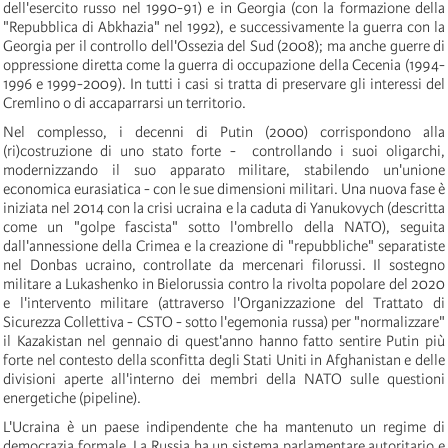
dell'esercito russo nel 1990-91) e in Georgia (con la formazione della
"Repubblica di Abkhazia" nel 1992), e successivamente la guerra con la
Georgia per il controllo dell'Ossezia del Sud (2008); ma anche guerre di
oppressione diretta come la guerra di occupazione della Cecenia (1994-
1996 e 1999-2009). In tutti i casi si tratta di preservare gli interessi del
Cremlino o di accaparrarsi un territorio.
Nel complesso, i decenni di Putin (2000) corrispondono alla
(ri)costruzione di uno stato forte - controllando i suoi oligarchi,
modernizzando il suo apparato militare, stabilendo un'unione
economica eurasiatica - con le sue dimensioni militari. Una nuova fase è
iniziata nel 2014 con la crisi ucraina e la caduta di Yanukovych (descritta
come un "golpe fascista" sotto l'ombrello della NATO), seguita
dall'annessione della Crimea e la creazione di "repubbliche" separatiste
nel Donbas ucraino, controllate da mercenari filorussi. Il sostegno
militare a Lukashenko in Bielorussia contro la rivolta popolare del 2020
e l'intervento militare (attraverso l'Organizzazione del Trattato di
Sicurezza Collettiva - CSTO - sotto l'egemonia russa) per "normalizzare"
il Kazakistan nel gennaio di quest'anno hanno fatto sentire Putin più
forte nel contesto della sconfitta degli Stati Uniti in Afghanistan e delle
divisioni aperte all'interno dei membri della NATO sulle questioni
energetiche (pipeline).
L'Ucraina è un paese indipendente che ha mantenuto un regime di
democrazia formale. La Russia ha un sistema parlamentare autoritario e