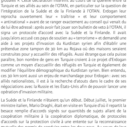
globales »
. Cette déclaration intervint au cours de la querelle entre la
Turquie et ses alliés au sein de l’OTAN, en particulier sur la question de
l’intégration de la Suède et de la Finlande à l’OTAN. Erdogan leur
reprocha ouvertement leur « traîtrise » et leur comportement
« antinational » avant de se ranger exactement au conseil qui venait du
de lui être adressé : après avoir fait jouer son bulletin de veto à l’OTAN, il
signa un protocole d’accord avec la Suède et la Finlande. Il avait
jusqu’alors accusé ces pays de soutien au « terrorisme » et demandé une
aide à ses projets d’invasion du Kurdistan syrien afin d’établir une
prétendue zone tampon de 30 km au Rojava où des maisons seraient
construites pour y accueillir des réfugiés. Aussi étrange que cela puisse
paraître, bon nombre de gens en Turquie croient à ce projet d’Erdogan
comme un moyen d’accueillir des réfugiés en Turquie et également de
modifier l’équilibre démographique du Kurdistan syrien. Bien entendu,
ces 30 km sont aussi un enjeu de marchandage pour Erdogan : avec ses
alliés nationalistes, il est à la recherche d’atouts dans le cadre de ses
négociations avec la Russie et les États-Unis afin de pouvoir lancer une
opération d’invasion militaire.
La Suède et la Finlande n’étaient qu’un début. Début juillet, le premier
ministre italien, Mario Draghi, était en visite en Turquie d’où il repartit la
besace remplie d’accords signés sur quantités de sujets allant de la
coopération militaire à la coopération diplomatique, de protocoles
d’accords sur la protection civile à une entente sur la reconnaissance
mutuelle des permis de conduire entre les deux pays. Au cours de leur