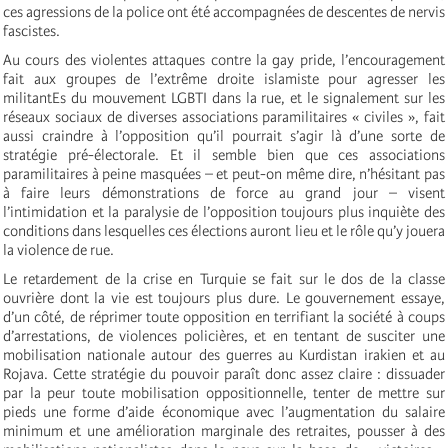
ces agressions de la police ont été accompagnées de descentes de nervis
fascistes.
Au cours des violentes attaques contre la gay pride, l’encouragement
fait aux groupes de l’extrême droite islamiste pour agresser les
militantEs du mouvement LGBTI dans la rue, et le signalement sur les
réseaux sociaux de diverses associations paramilitaires « civiles », fait
aussi craindre à l’opposition qu’il pourrait s’agir là d’une sorte de
stratégie pré-électorale. Et il semble bien que ces associations
paramilitaires à peine masquées – et peut-on même dire, n’hésitant pas
à faire leurs démonstrations de force au grand jour – visent
l’intimidation et la paralysie de l’opposition toujours plus inquiète des
conditions dans lesquelles ces élections auront lieu et le rôle qu’y jouera
la violence de rue.
Le retardement de la crise en Turquie se fait sur le dos de la classe
ouvrière dont la vie est toujours plus dure. Le gouvernement essaye,
d’un côté, de réprimer toute opposition en terrifiant la société à coups
d’arrestations, de violences policières, et en tentant de susciter une
mobilisation nationale autour des guerres au Kurdistan irakien et au
Rojava. Cette stratégie du pouvoir paraît donc assez claire : dissuader
par la peur toute mobilisation oppositionnelle, tenter de mettre sur
pieds une forme d’aide économique avec l’augmentation du salaire
minimum et une amélioration marginale des retraites, pousser à des