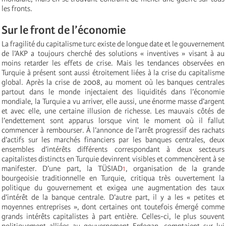
les fronts.
Sur le front de l’économie
La fragilité du capitalisme turc existe de longue date et le gouvernement
de l’AKP a toujours cherché des solutions « inventives » visant à au
moins retarder les effets de crise. Mais les tendances observées en
Turquie à présent sont aussi étroitement liées à la crise du capitalisme
global. Après la crise de 2008, au moment où les banques centrales
partout dans le monde injectaient des liquidités dans l’économie
mondiale, la Turquie a vu arriver, elle aussi, une énorme masse d’argent
et avec elle, une certaine illusion de richesse. Les mauvais côtés de
l’endettement sont apparus lorsque vint le moment où il fallut
commencer à rembourser. À l’annonce de l’arrêt progressif des rachats
d’actifs sur les marchés financiers par les banques centrales, deux
ensembles d’intérêts différents correspondant à deux secteurs
capitalistes distincts en Turquie devinrent visibles et commencèrent à se
manifester. D’une part, la TÜSIAD
1
, organisation de la grande
bourgeoisie traditionnelle en Turquie, critiqua très ouvertement la
politique du gouvernement et exigea une augmentation des taux
d’intérêt de la banque centrale. D’autre part, il y a les « petites et
moyennes entreprises », dont certaines ont toutefois émergé comme
grands intérêts capitalistes à part entière. Celles-ci, le plus souvent
politiquement alliées au gouvernement Erdogan, comptaient sur lui