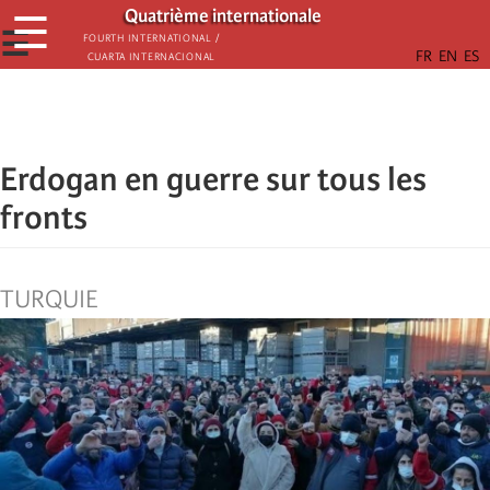
Skip
Quatrième internationale
☰
to
☰
Fourth International /
Cuarta Internacional
main
content
Erdogan en guerre sur tous les
fronts
TURQUIE