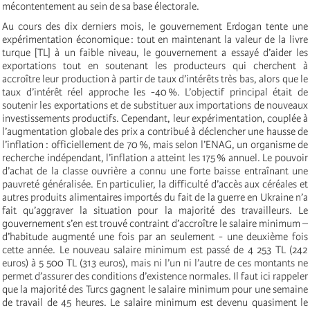
mécontentement au sein de sa base électorale.
Au cours des dix derniers mois, le gouvernement Erdogan tente une
expérimentation économique : tout en maintenant la valeur de la livre
turque [TL] à un faible niveau, le gouvernement a essayé d’aider les
exportations tout en soutenant les producteurs qui cherchent à
accroître leur production à partir de taux d’intérêts très bas, alors que le
taux d’intérêt réel approche les -40 %. L’objectif principal était de
soutenir les exportations et de substituer aux importations de nouveaux
investissements productifs. Cependant, leur expérimentation, couplée à
l’augmentation globale des prix a contribué à déclencher une hausse de
l’inflation : officiellement de 70 %, mais selon l’ENAG, un organisme de
recherche indépendant, l’inflation a atteint les 175 % annuel. Le pouvoir
d’achat de la classe ouvrière a connu une forte baisse entraînant une
pauvreté généralisée. En particulier, la difficulté d’accès aux céréales et
autres produits alimentaires importés du fait de la guerre en Ukraine n’a
fait qu’aggraver la situation pour la majorité des travailleurs. Le
gouvernement s’en est trouvé contraint d’accroître le salaire minimum –
d’habitude augmenté une fois par an seulement - une deuxième fois
cette année. Le nouveau salaire minimum est passé de 4 253 TL (242
euros) à 5 500 TL (313 euros), mais ni l’un ni l’autre de ces montants ne
permet d’assurer des conditions d’existence normales. Il faut ici rappeler
que la majorité des Turcs gagnent le salaire minimum pour une semaine
de travail de 45 heures. Le salaire minimum est devenu quasiment le