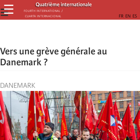
Skip
Quatrième internationale
☰
to
☰
Fourth International /
Cuarta Internacional
main
content
Vers une grève générale au
Danemark ?
DANEMARK