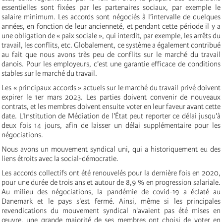
essentielles sont fixées par les partenaires sociaux, par exemple le
salaire minimum. Les accords sont négociés à l’intervalle de quelques
années, en fonction de leur ancienneté, et pendant cette période il y a
une obligation de « paix sociale », qui interdit, par exemple, les arrêts du
travail, les conflits, etc. Globalement, ce système a également contribué
au fait que nous avons très peu de conflits sur le marché du travail
danois. Pour les employeurs, c'est une garantie efficace de conditions
stables sur le marché du travail.
Les « principaux accords » actuels sur le marché du travail privé doivent
expirer le 1er mars 2023. Les parties doivent convenir de nouveaux
contrats, et les membres doivent ensuite voter en leur faveur avant cette
date. L'Institution de Médiation de l'État peut reporter ce délai jusqu'à
deux fois 14 jours, afin de laisser un délai supplémentaire pour les
négociations.
Nous avons un mouvement syndical uni, qui a historiquement eu des
liens étroits avec la social-démocratie.
Les accords collectifs ont été renouvelés pour la dernière fois en 2020,
pour une durée de trois ans et autour de 8,9 % en progression salariale.
Au milieu des négociations, la pandémie de covid-19 a éclaté au
Danemark et le pays s'est fermé. Ainsi, même si les principales
revendications du mouvement syndical n'avaient pas été mises en
œuvre, une grande majorité de ses membres ont choisi de voter en