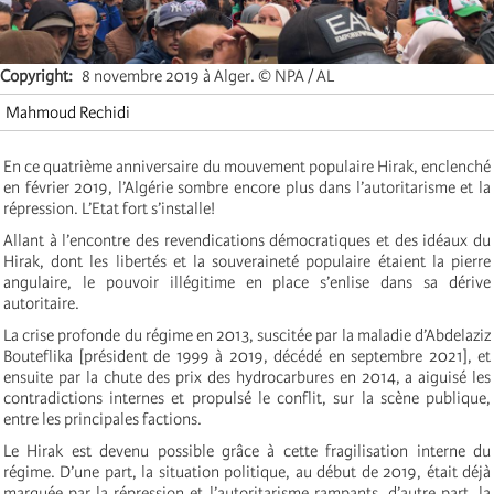
Copyright
8 novembre 2019 à Alger. © NPA / AL
Mahmoud Rechidi
En ce quatrième anniversaire du mouvement populaire Hirak, enclenché
en février 2019, l’Algérie sombre encore plus dans l’autoritarisme et la
répression. L’Etat fort s’installe!
Allant à l’encontre des revendications démocratiques et des idéaux du
Hirak, dont les libertés et la souveraineté populaire étaient la pierre
angulaire, le pouvoir illégitime en place s’enlise dans sa dérive
autoritaire.
La crise profonde du régime en 2013, suscitée par la maladie d’Abdelaziz
Bouteflika [président de 1999 à 2019, décédé en septembre 2021], et
ensuite par la chute des prix des hydrocarbures en 2014, a aiguisé les
contradictions internes et propulsé le conflit, sur la scène publique,
entre les principales factions.
Le Hirak est devenu possible grâce à cette fragilisation interne du
régime. D’une part, la situation politique, au début de 2019, était déjà
marquée par la répression et l’autoritarisme rampants, d’autre part, la