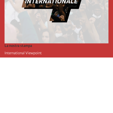
La nostra stampa
International Viewpoint
Punto de vista internacional
Inprecor
Facebook
Twitter
L’Internazionale
Ultimo congresso dell'internazionale
Dichiarazioni del bureau esecutivo
Istituto di formazione (IIRE)