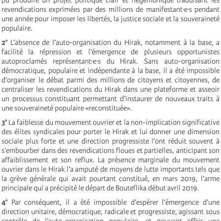
revendications exprimées par des millions de manifestant·e·s pendant
une année pour imposer les libertés, la justice sociale et la souveraineté
populaire.
2°
L’absence de l’auto-organisation du Hirak, notamment à la base, a
facilité la répression et l’émergence de plusieurs opportunistes
autoproclamés représentant·e·s du Hirak. Sans auto-organisation
démocratique, populaire et indépendante à la base, il a été impossible
d’organiser le débat parmi des millions de citoyens et citoyennes, de
centraliser les revendications du Hirak dans une plateforme et asseoir
un processus constituant permettant d’instaurer de nouveaux traits à
une souveraineté populaire «reconstituée».
3°
La faiblesse du mouvement ouvrier et la non-implication significative
des élites syndicales pour porter le Hirak et lui donner une dimension
sociale plus forte et une direction progressiste l’ont réduit souvent à
s’embourber dans des revendications floues et partielles, anticipant son
affaiblissement et son reflux. La présence marginale du mouvement
ouvrier dans le Hirak l’a amputé de moyens de lutte importants tels que
la grève générale qui avait pourtant constitué, en mars 2019, l’arme
principale qui a précipité le départ de Bouteflika début avril 2019.
4°
Par conséquent, il a été impossible d’espérer l’émergence d’une
direction unitaire, démocratique, radicale et progressiste, agissant sous
contrôle de l’auto-organisation populaire, et pouvant offrir une