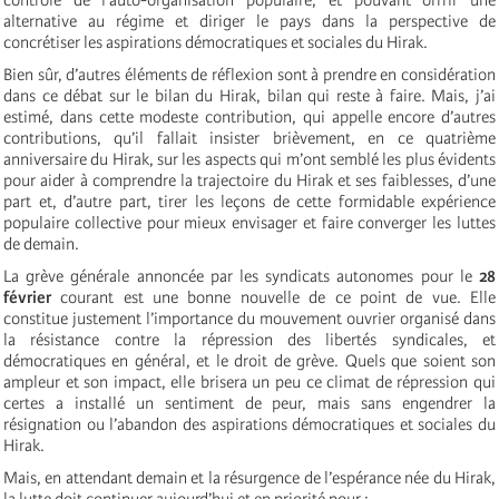
alternative au régime et diriger le pays dans la perspective de
concrétiser les aspirations démocratiques et sociales du Hirak.
Bien sûr, d’autres éléments de réflexion sont à prendre en considération
dans ce débat sur le bilan du Hirak, bilan qui reste à faire. Mais, j’ai
estimé, dans cette modeste contribution, qui appelle encore d’autres
contributions, qu’il fallait insister brièvement, en ce quatrième
anniversaire du Hirak, sur les aspects qui m’ont semblé les plus évidents
pour aider à comprendre la trajectoire du Hirak et ses faiblesses, d’une
part et, d’autre part, tirer les leçons de cette formidable expérience
populaire collective pour mieux envisager et faire converger les luttes
de demain.
La grève générale annoncée par les syndicats autonomes pour le
28
février
courant est une bonne nouvelle de ce point de vue. Elle
constitue justement l’importance du mouvement ouvrier organisé dans
la résistance contre la répression des libertés syndicales, et
démocratiques en général, et le droit de grève. Quels que soient son
ampleur et son impact, elle brisera un peu ce climat de répression qui
certes a installé un sentiment de peur, mais sans engendrer la
résignation ou l’abandon des aspirations démocratiques et sociales du
Hirak.
Mais, en attendant demain et la résurgence de l’espérance née du Hirak,
la lutte doit continuer aujourd’hui et en priorité pour :