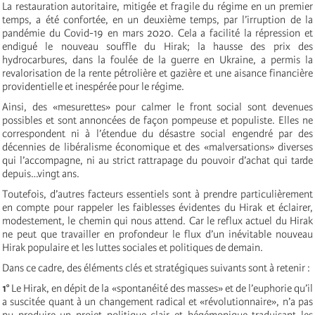
La restauration autoritaire, mitigée et fragile du régime en un premier
temps, a été confortée, en un deuxième temps, par l’irruption de la
pandémie du Covid-19 en mars 2020. Cela a facilité la répression et
endigué le nouveau souffle du Hirak; la hausse des prix des
hydrocarbures, dans la foulée de la guerre en Ukraine, a permis la
revalorisation de la rente pétrolière et gazière et une aisance financière
providentielle et inespérée pour le régime.
Ainsi, des «mesurettes» pour calmer le front social sont devenues
possibles et sont annoncées de façon pompeuse et populiste. Elles ne
correspondent ni à l’étendue du désastre social engendré par des
décennies de libéralisme économique et des «malversations» diverses
qui l’accompagne, ni au strict rattrapage du pouvoir d’achat qui tarde
depuis…vingt ans.
Toutefois, d’autres facteurs essentiels sont à prendre particulièrement
en compte pour rappeler les faiblesses évidentes du Hirak et éclairer,
modestement, le chemin qui nous attend. Car le reflux actuel du Hirak
ne peut que travailler en profondeur le flux d’un inévitable nouveau
Hirak populaire et les luttes sociales et politiques de demain.
Dans ce cadre, des éléments clés et stratégiques suivants sont à retenir :
1°
Le Hirak, en dépit de la «spontanéité des masses» et de l’euphorie qu’il
a suscitée quant à un changement radical et «révolutionnaire», n’a pas
pu produire un projet politique clair et hégémonique traduisant les