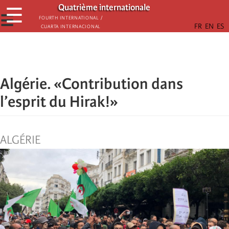
Skip
Quatrième internationale
☰
to
☰
Fourth International /
Cuarta Internacional
main
content
Algérie. «Contribution dans
l’esprit du Hirak!»
ALGÉRIE