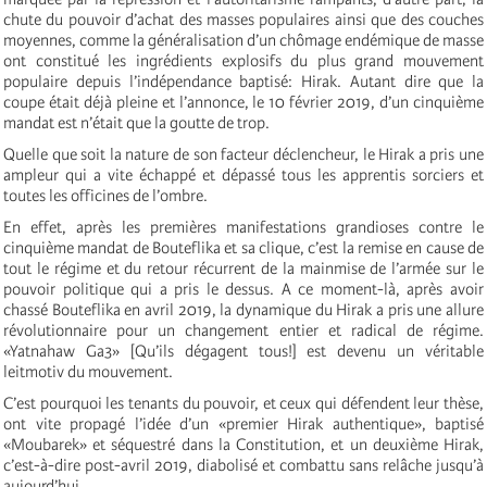
chute du pouvoir d’achat des masses populaires ainsi que des couches
moyennes, comme la généralisation d’un chômage endémique de masse
ont constitué les ingrédients explosifs du plus grand mouvement
populaire depuis l’indépendance baptisé: Hirak. Autant dire que la
coupe était déjà pleine et l’annonce, le 10 février 2019, d’un cinquième
mandat est n’était que la goutte de trop.
Quelle que soit la nature de son facteur déclencheur, le Hirak a pris une
ampleur qui a vite échappé et dépassé tous les apprentis sorciers et
toutes les officines de l’ombre.
En effet, après les premières manifestations grandioses contre le
cinquième mandat de Bouteflika et sa clique, c’est la remise en cause de
tout le régime et du retour récurrent de la mainmise de l’armée sur le
pouvoir politique qui a pris le dessus. A ce moment-là, après avoir
chassé Bouteflika en avril 2019, la dynamique du Hirak a pris une allure
révolutionnaire pour un changement entier et radical de régime.
«Yatnahaw Ga3» [Qu’ils dégagent tous!] est devenu un véritable
leitmotiv du mouvement.
C’est pourquoi les tenants du pouvoir, et ceux qui défendent leur thèse,
ont vite propagé l’idée d’un «premier Hirak authentique», baptisé
«Moubarek» et séquestré dans la Constitution, et un deuxième Hirak,
c’est-à-dire post-avril 2019, diabolisé et combattu sans relâche jusqu’à
aujourd’hui.