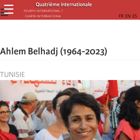
Skip
Quatrième internationale
☰
to
☰
Fourth International /
Cuarta Internacional
main
content
Ahlem Belhadj (1964-2023)
TUNISIE