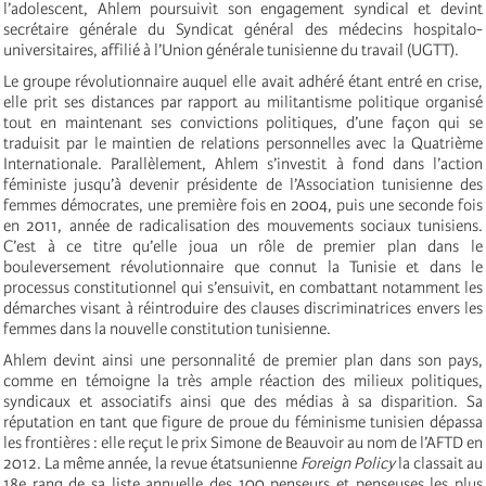
l’adolescent, Ahlem poursuivit son engagement syndical et devint
secrétaire générale du Syndicat général des médecins hospitalo-
universitaires, affilié à l’Union générale tunisienne du travail (UGTT).
Le groupe révolutionnaire auquel elle avait adhéré étant entré en crise,
elle prit ses distances par rapport au militantisme politique organisé
tout en maintenant ses convictions politiques, d’une façon qui se
traduisit par le maintien de relations personnelles avec la Quatrième
Internationale. Parallèlement, Ahlem s’investit à fond dans l’action
féministe jusqu’à devenir présidente de l’Association tunisienne des
femmes démocrates, une première fois en 2004, puis une seconde fois
en 2011, année de radicalisation des mouvements sociaux tunisiens.
C’est à ce titre qu’elle joua un rôle de premier plan dans le
bouleversement révolutionnaire que connut la Tunisie et dans le
processus constitutionnel qui s’ensuivit, en combattant notamment les
démarches visant à réintroduire des clauses discriminatrices envers les
femmes dans la nouvelle constitution tunisienne.
Ahlem devint ainsi une personnalité de premier plan dans son pays,
comme en témoigne la très ample réaction des milieux politiques,
syndicaux et associatifs ainsi que des médias à sa disparition. Sa
réputation en tant que figure de proue du féminisme tunisien dépassa
les frontières : elle reçut le prix Simone de Beauvoir au nom de l’AFTD en
2012. La même année, la revue étatsunienne
Foreign Policy
la classait au
18e rang de sa liste annuelle des 100 penseurs et penseuses les plus