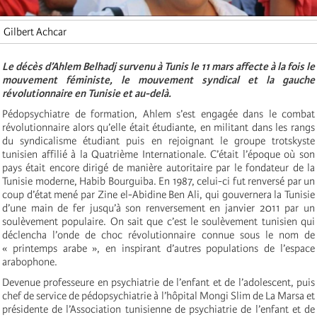
Gilbert Achcar
Le décès d’Ahlem Belhadj survenu à Tunis le 11 mars affecte à la fois le
mouvement féministe, le mouvement syndical et la gauche
révolutionnaire en Tunisie et au-delà.
Pédopsychiatre de formation, Ahlem s’est engagée dans le combat
révolutionnaire alors qu’elle était étudiante, en militant dans les rangs
du syndicalisme étudiant puis en rejoignant le groupe trotskyste
tunisien affilié à la Quatrième Internationale. C’était l’époque où son
pays était encore dirigé de manière autoritaire par le fondateur de la
Tunisie moderne, Habib Bourguiba. En 1987, celui-ci fut renversé par un
coup d’état mené par Zine el-Abidine Ben Ali, qui gouvernera la Tunisie
d’une main de fer jusqu’à son renversement en janvier 2011 par un
soulèvement populaire. On sait que c’est le soulèvement tunisien qui
déclencha l’onde de choc révolutionnaire connue sous le nom de
« printemps arabe », en inspirant d’autres populations de l’espace
arabophone.
Devenue professeure en psychiatrie de l’enfant et de l’adolescent, puis
chef de service de pédopsychiatrie à l’hôpital Mongi Slim de La Marsa et
présidente de l’Association tunisienne de psychiatrie de l’enfant et de