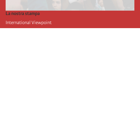
La nostra stampa
International Viewpoint
Punto de vista internacional
Inprecor
Facebook
Twitter
L’Internazionale
Ultimo congresso dell'internazionale
Dichiarazioni del bureau esecutivo
Istituto di formazione (IIRE)
Giovani
Autori
Video
RSS