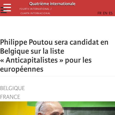
Skip
Quatrième internationale
☰
to
☰
Fourth International /
Cuarta Internacional
main
content
Philippe Poutou sera candidat en
Belgique sur la liste
« Anticapitalistes » pour les
européennes
BELGIQUE
FRANCE