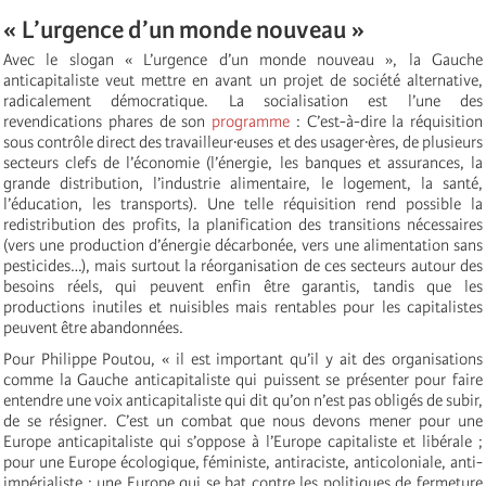
« L’urgence d’un monde nouveau »
Avec le slogan « L’urgence d’un monde nouveau », la Gauche
anticapitaliste veut mettre en avant un projet de société alternative,
radicalement démocratique. La socialisation est l’une des
revendications phares de son
programme
: C’est-à-dire la réquisition
sous contrôle direct des travailleur·euses et des usager·ères, de plusieurs
secteurs clefs de l’économie (l’énergie, les banques et assurances, la
grande distribution, l’industrie alimentaire, le logement, la santé,
l’éducation, les transports). Une telle réquisition rend possible la
redistribution des profits, la planification des transitions nécessaires
(vers une production d’énergie décarbonée, vers une alimentation sans
pesticides…), mais surtout la réorganisation de ces secteurs autour des
besoins réels, qui peuvent enfin être garantis, tandis que les
productions inutiles et nuisibles mais rentables pour les capitalistes
peuvent être abandonnées.
Pour Philippe Poutou, « il est important qu’il y ait des organisations
comme la Gauche anticapitaliste qui puissent se présenter pour faire
entendre une voix anticapitaliste qui dit qu’on n’est pas obligés de subir,
de se résigner. C’est un combat que nous devons mener pour une
Europe anticapitaliste qui s’oppose à l’Europe capitaliste et libérale ;
pour une Europe écologique, féministe, antiraciste, anticoloniale, anti-
impérialiste ; une Europe qui se bat contre les politiques de fermeture