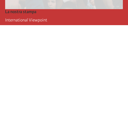
La nostra stampa
International Viewpoint
Punto de vista internacional
Inprecor
Facebook
Twitter
L’Internazionale
Ultimo congresso dell'internazionale
Dichiarazioni del bureau esecutivo
Istituto di formazione (IIRE)
Giovani
Autori
Video
RSS