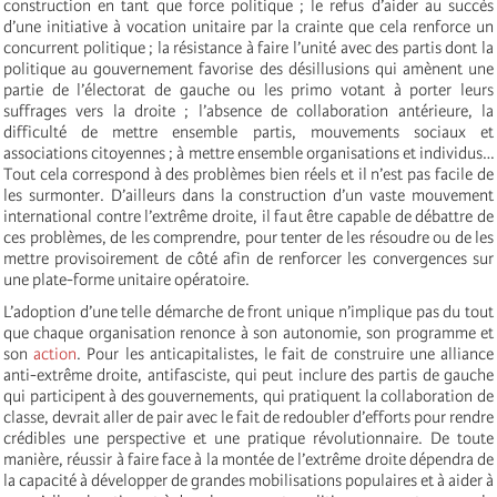
construction en tant que force politique ; le refus d’aider au succès
d’une initiative à vocation unitaire par la crainte que cela renforce un
concurrent politique ; la résistance à faire l’unité avec des partis dont la
politique au gouvernement favorise des désillusions qui amènent une
partie de l’électorat de gauche ou les primo votant à porter leurs
suffrages vers la droite ; l’absence de collaboration antérieure, la
difficulté de mettre ensemble partis, mouvements sociaux et
associations citoyennes ; à mettre ensemble organisations et individus…
Tout cela correspond à des problèmes bien réels et il n’est pas facile de
les surmonter. D’ailleurs dans la construction d’un vaste mouvement
international contre l’extrême droite, il faut être capable de débattre de
ces problèmes, de les comprendre, pour tenter de les résoudre ou de les
mettre provisoirement de côté afin de renforcer les convergences sur
une plate-forme unitaire opératoire.
L’adoption d’une telle démarche de front unique n’implique pas du tout
que chaque organisation renonce à son autonomie, son programme et
son
action
. Pour les anticapitalistes, le fait de construire une alliance
anti-extrême droite, antifasciste, qui peut inclure des partis de gauche
qui participent à des gouvernements, qui pratiquent la collaboration de
classe, devrait aller de pair avec le fait de redoubler d’efforts pour rendre
crédibles une perspective et une pratique révolutionnaire. De toute
manière, réussir à faire face à la montée de l’extrême droite dépendra de
la capacité à développer de grandes mobilisations populaires et à aider à