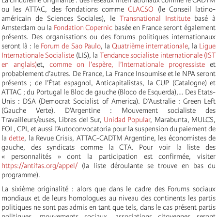
ou les ATTAC, des fondations comme
CLACSO
(le Conseil latino-
américain de Sciences Sociales), le
Transnational Institute
basé à
Amsterdam ou la
Fondation Copernic
basée en France seront également
présents. Des organisations ou des forums politiques internationaux
seront là : le
Forum de Sao Paulo
, la
Quatrième internationale
, la
Ligue
Internationale Socialiste
(LIS), la
Tendance socialiste internationale (IST
en anglais)
et,
comme on l’espère, l’Internationale progressiste
et
probablement d’autres. De France, La France Insoumise et le NPA seront
présents ; de l’État espagnol, Anticapitalistas, la CUP (Catalogne) et
ATTAC ; du Portugal le Bloc de gauche (Bloco de Esquerda),… Des Etats-
Unis : DSA (Democrat Socialist of America). D’Australie : Green Left
(Gauche Verte). D’Argentine : Mouvement socialiste des
Travailleurs/euses, Libres del Sur,
Unidad Popular
, Marabunta, MULCS,
FOL, CPI, et aussi l’Autoconvocatoria pour la suspension du paiement de
la
dette
, la Revue Crisis, ATTAC-CADTM Argentine, les économistes de
gauche, des syndicats comme la CTA. Pour voir la liste des
« personnalités » dont la participation est confirmée, visiter
https://antifas.org/appel/
(la liste déroulante se trouve en bas du
programme).
La sixième originalité : alors que dans le cadre des Forums sociaux
mondiaux et de leurs homologues au niveau des continents les partis
politiques ne sont pas admis en tant que tels, dans le cas présent partis
politiques, mouvements sociaux, associations citoyennes seront