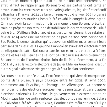
Cela fait un moment qu’on aurait dû réunir une telle conférence. En
effet, il faut se rappeler que Bolsonaro et ses partisans ont tenté en
envahissant les centres des trois pouvoirs judicaire, législatif et exécutif
à Brasilia le 8 janvier 2023 de faire un remake du 6 janvier 2021 organisé
par Trump et ses soutiens lorsqu’a été envahi le congrès à Washington.
On a pu avoir la confirmation dès ce moment que Bolsonaro était en
train de préparer son retour en déstabilisant le gouvernement de Lula à
peine élu. D’ailleurs Bolsonaro et ses partisan·es viennent de refaire en
février 2024 avec une manifestation de près de 200 000 personnes à
Sao Paulo, la démonstration qu’ils peuvent mobiliser massivement leurs
partisans dans les rues. La gauche a montré en s’unissant électoralement
qu’elle pouvait battre Bolsonaro dans les urnes mais la victoire a été très
courte et les Brésilien·nes ne se sont pas débarrassés définitivement de
Bolsonaro et de l’extrême-droite, loin de là. Plus récemment, à la fin
2023, il y a eu la victoire électorale de Javier Milei en Argentine, c’est un
autre signal d’alerte de très grande gravité sur le plan continental.
Au cours de cette année 2024, l’extrême droite qui vient de marquer des
points dans plusieurs pays d’Europe entre fin 2023 et avril 2024,
notamment aux Pays Bas, au Portugal, en Allemagne… va encore se
renforcer lors des élections européennes de juin 2024 et dans d’autres
élections nationales. De même, le gouvernement d’extrême droite de
Modi risque bien de sortir renforcer des élections de mai en Inde. Bukele
au Salvador a été réélu début 2024, Poutine a été réélu et bien sûr il y a