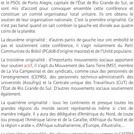
et le PSOL de Porto Alegre, capitale de l’État de Rio Grande do Sul, se
sont mis d’accord pour convoquer ensemble cette conférence et
constituer un comité organisateur local unitaire. Ils ont obtenu le
soutien de leur organisation nationale. C’est la première originalité. Ce
n’est pas banal quand on sait combien la gauche est divisée aux quatre
coins de la planète.
La deuxième originalité : d’autres partis de gauche leur ont emboîté le
pas et soutiennent cette conférence, il s’agit notamment du Parti
Communiste du Brésil (PCdoB d’origine maoiste) et de l’Unité populaire.
La troisième originalité : d’importants mouvements sociaux apportent
leur soutien
actif
, il s’agit du Mouvement des Sans Terre (MST, membre
de La Via Campesina) et des syndicats, comme ceux des personnels de
l’enseignement (CEPRS), des personnels technico-administratifs des
universités (Assufrgs) et la Centrale unique des Travailleurs (CUT) de
l’État de Rio Grande do Sul. D’autres mouvements sociaux soutiennent
également.
La quatrième originalité : tous les continents et presque toutes les
grandes régions du monde seront représenté-es même si c’est de
manière inégale. Il y aura des délégué·es d’Amérique du Nord, de toute
(ou presque) l’Amérique latine et de la Caraïbe, d’Afrique du Nord et de
la région « arabe », d’Afrique subsaharienne, d’Europe, d’Australie,…
La cinquième originalité : des réseaux internationaux comme le CADTM