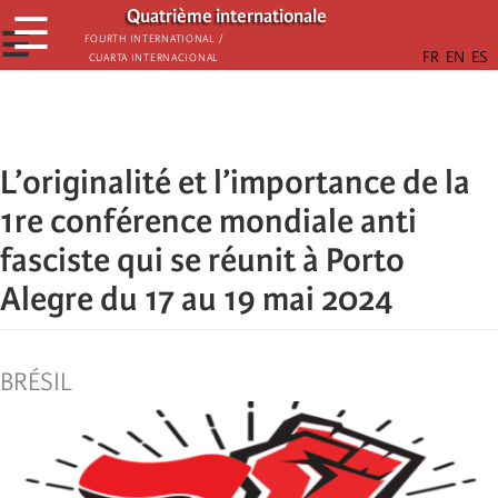
Skip
Quatrième internationale
☰
to
☰
Fourth International /
Cuarta Internacional
main
content
L’originalité et l’importance de la
1re conférence mondiale anti
fasciste qui se réunit à Porto
Alegre du 17 au 19 mai 2024
BRÉSIL