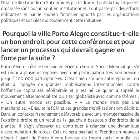
l’Etat de Rio Grande do Sul dominés par la droite. Toute la logistique est
organisée sans aucun soutien institutionnel. Tout passe par des efforts
militant·es et par le soutien financier apporté par les organisations
politiques et sociales qui soutiennent cette initiative.
Pourquoi la ville Porto Alegre constitue-t-elle
un bon endroit pour cette conférence et pour
lancer un processus qui devrait gagner en
force par la suite ?
Porto Alegre a été le berceau en 2001 du Forum Social Mondial qui s’y
est réuni à plusieurs reprises avec une participation très nombreuse :
jusqu’à 100 000 participant-es. C’était bien sûr une autre époque : on
était à l’apogée de grandes mobilisations internationales contre
l’offensive capitaliste néolibérale et y est né ce qu’on a appelé le
mouvement altermondialiste ou alter globaliste avec comme thèmes :
« Un autre monde est possible. » « Le monde n’est pas une
marchandise. » Ensuite le FSM et ces grandes mobilisations ont décliné.
Dans un contexte franchement défavorable avec une montée massive de
l’extrême-droite et un recul de la gauche à beaucoup d’endroits de la
planète, il s’agit d’essayer de contribuer à relancer une dynamique
d’accumulation de forces. Cela ne sera pas facile. Prendre un nouveau
départ à partir de Porto Alegre berceau du forum social mondial est