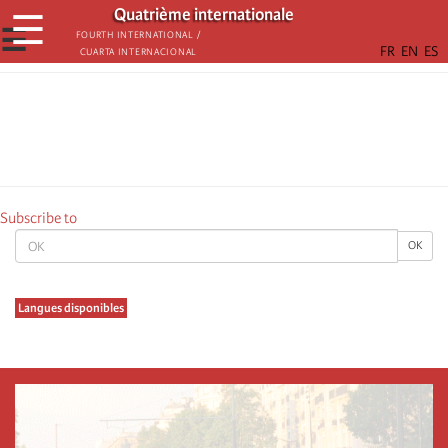
Skip
Quatrième internationale
☰
to
☰
Fourth International /
Cuarta Internacional
main
content
Subscribe to
OK
OK
Langues disponibles