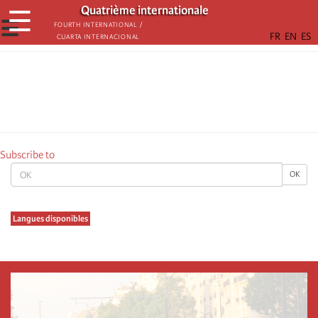
Skip
Quatrième internationale
☰
to
☰
Fourth International /
Cuarta Internacional
main
content
Subscribe to
OK
OK
Langues disponibles