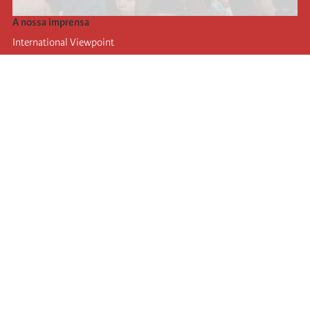
A nossa imprensa
International Viewpoint
Punto de vista internacional
Inprecor
Facebook
Twitter
A Internacional
Último Congresso da Internacional
Declarações do Comité Executivo
Instituto de Formação (IIRE)
Jovens
Autores
Videos
RSS
Ligações