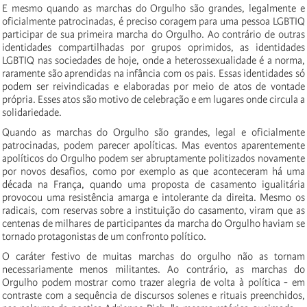
E mesmo quando as marchas do Orgulho são grandes, legalmente e
oficialmente patrocinadas, é preciso coragem para uma pessoa LGBTIQ
participar de sua primeira marcha do Orgulho. Ao contrário de outras
identidades compartilhadas por grupos oprimidos, as identidades
LGBTIQ nas sociedades de hoje, onde a heterossexualidade é a norma,
raramente são aprendidas na infância com os pais. Essas identidades só
podem ser reivindicadas e elaboradas por meio de atos de vontade
própria. Esses atos são motivo de celebração e em lugares onde circula a
solidariedade.
Quando as marchas do Orgulho são grandes, legal e oficialmente
patrocinadas, podem parecer apolíticas. Mas eventos aparentemente
apolíticos do Orgulho podem ser abruptamente politizados novamente
por novos desafios, como por exemplo as que aconteceram há uma
década na França, quando uma proposta de casamento igualitária
provocou uma resistência amarga e intolerante da direita. Mesmo os
radicais, com reservas sobre a instituição do casamento, viram que as
centenas de milhares de participantes da marcha do Orgulho haviam se
tornado protagonistas de um confronto político.
O caráter festivo de muitas marchas do orgulho não as tornam
necessariamente menos militantes. Ao contrário, as marchas do
Orgulho podem mostrar como trazer alegria de volta à política - em
contraste com a sequência de discursos solenes e rituais preenchidos,