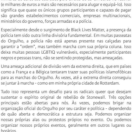
(e milhares de euros a mais são necessários para alugar e equipá-lo). Isso
significa que quase os únicos grupos participantes e capazes de pagar
são grandes estabelecimentos comerciais, empresas multinacionais,
ministérios do governo, forças armadas e a polícia.
Especialmente desde o surgimento de Black Lives Matter, a presença da
polícia tem sido outra linha divisória fundamental. Em muitas passeatas
do Orgulho, a polícia não está apenas presente nas calçadas para
garantir a "ordem", mas também marcha com sua própria coluna. Isso
deixa muitas pessoas LGBTIQ vulneráveis, especialmente participantes
negros e pessoas trans, não se sentindo protegidas, mas ameaçadas.
Uma ameaça adicional de divisão vem da extrema direita, que em países
como a França e a Bélgica tentaram trazer suas políticas islamofóbicas
para as marchas do Orgulho. Às vezes, até a extrema direita conseguiu
se juntar à marcha - como em minha própria cidade de Rotterdam.
Tudo isso representa um desafio para os radicais queer que desejam
sustentar o espírito original de rebelião de Stonewall. Três opções
principais estão abertas para nós. Às vezes, podemos brigar na
organização oficial do Orgulho por seu caráter e política - dependendo
de quão aberta e democrática a estrutura seja. Podemos organizar
nossas próprias alas ou protestos própios no evento. Ou podemos
organizar nossos próprios eventos, geralmente em outros lugares ou
horários.