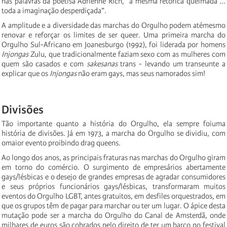
nas palavras da poetisa Adrienne Rich, "a mesma retórica queimada ...
toda a imaginação desperdiçada”.
A amplitude e a diversidade das marchas do Orgulho podem atémesmo
renovar e reforçar os limites de ser queer. Uma primeira marcha do
Orgulho Sul-Africano em Joanesburgo (1992), foi liderada por homens
Injongas
Zulu, que tradicionalmente faziam sexo com as mulheres com
quem são casados ​​e com
sakesanas
trans - levando um transeunte a
explicar que os
Injongas
não eram gays, mas seus namorados sim!
Di
visõe
s
Tão importante quanto a história do Orgulho, ela sempre foiuma
história de divisões. Já em 1973, a marcha do Orgulho se dividiu, com
omaior evento proibindo drag queens.
Ao longo dos anos, as principais fraturas nas marchas do Orgulho giram
em torno do comércio. O surgimento de empresários abertamente
gays/lésbicas e o desejo de grandes empresas de agradar consumidores
e seus próprios funcionários gays/lésbicas, transformaram muitos
eventos do Orgulho LGBT, antes gratuitos, em desfiles orquestrados, em
que os grupos têm de pagar para marchar ou ter um lugar. O ápice desta
mutação pode ser a marcha do Orgulho do Canal de Amsterdã, onde
milhares de euros são cobrados pelo direito de ter um barco no festival