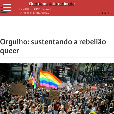
Passar
Quatrième internationale
☰
para
☰
Fourth International /
Cuarta Internacional
o
conteúdo
principal
Orgulho: sustentando a rebelião
queer