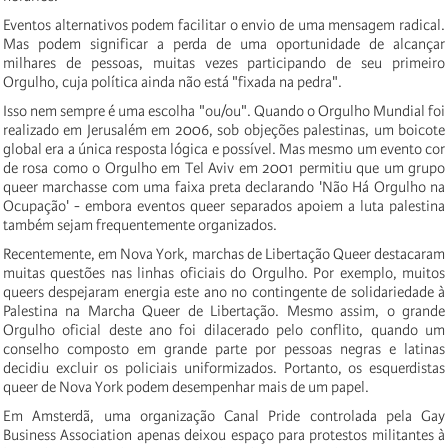
Eventos alternativos podem facilitar o envio de uma mensagem radical.
Mas podem significar a perda de uma oportunidade de alcançar
milhares de pessoas, muitas vezes participando de seu primeiro
Orgulho, cuja política ainda não está "fixada na pedra".
Isso nem sempre é uma escolha "ou/ou". Quando o Orgulho Mundial foi
realizado em Jerusalém em 2006, sob objeções palestinas, um boicote
global era a única resposta lógica e possível. Mas mesmo um evento cor
de rosa como o Orgulho em Tel Aviv em 2001 permitiu que um grupo
queer marchasse com uma faixa preta declarando 'Não Há Orgulho na
Ocupação' - embora eventos queer separados apoiem a luta palestina
também sejam frequentemente organizados.
Recentemente, em Nova York, marchas de Libertação Queer destacaram
muitas questões nas linhas oficiais do Orgulho. Por exemplo, muitos
queers despejaram energia este ano no contingente de solidariedade à
Palestina na Marcha Queer de Libertação. Mesmo assim, o grande
Orgulho oficial deste ano foi dilacerado pelo conflito, quando um
conselho composto em grande parte por pessoas negras e latinas
decidiu excluir os policiais uniformizados. Portanto, os esquerdistas
queer de Nova York podem desempenhar mais de um papel.
Em Amsterdã, uma organização Canal Pride controlada pela Gay
Business Association apenas deixou espaço para protestos militantes à