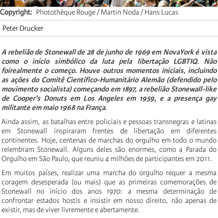
Copyright
Photothèque Rouge / Martin Noda / Hans Lucas
Peter Drucker
A rebelião de Stonewall de 28 de junho de 1969 em NovaYork é vista
como o início simbólico da luta pela libertação LGBTIQ. Não
foirealmente o começo. Houve outros momentos iniciais, incluindo
as ações do Comitê Científico-Humanitário Alemão (defendido pelo
movimento socialista) começando em 1897, a rebelião Stonewall-like
de Cooper's Donuts em Los Angeles em 1959, e a presença gay
militante em maio 1968 na França.
Ainda assim, as batalhas entre policiais e pessoas transnegras e latinas
em Stonewall inspiraram frentes de libertação em diferentes
continentes. Hoje, centenas de marchas do orgulho em todo o mundo
relembram Stonewall. Alguns deles são enormes, como a Parada do
Orgulho em São Paulo, que reuniu 4 milhões de participantes em 2011.
Em muitos países, realizar uma marcha do orgulho requer a mesma
coragem desesperada (ou mais) que as primeiras comemorações de
Stonewall no início dos anos 1970: a mesma determinação de
confrontar estados hostis e insistir em nosso direito, não apenas de
existir, mas de viver livremente e abertamente.