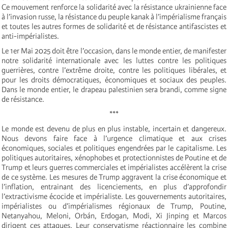
Ce mouvement renforce la solidarité avec la résistance ukrainienne face
à l’invasion russe, la résistance du peuple kanak à l’impérialisme français
et toutes les autres formes de solidarité et de résistance antifascistes et
anti-impérialistes.
Le 1er Mai 2025 doit être l’occasion, dans le monde entier, de manifester
notre solidarité internationale avec les luttes contre les politiques
guerrières, contre l’extrême droite, contre les politiques libérales, et
pour les droits démocratiques, économiques et sociaux des peuples.
Dans le monde entier, le drapeau palestinien sera brandi, comme signe
de résistance.
***
Le monde est devenu de plus en plus instable, incertain et dangereux.
Nous devons faire face à l’urgence climatique et aux crises
économiques, sociales et politiques engendrées par le capitalisme. Les
politiques autoritaires, xénophobes et protectionnistes de Poutine et de
Trump et leurs guerres commerciales et impérialistes accélèrent la crise
de ce système. Les mesures de Trump aggravent la crise économique et
l’inflation, entrainant des licenciements, en plus d’approfondir
l’extractivisme écocide et impérialiste. Les gouvernements autoritaires,
impérialistes ou d’impérialismes régionaux de Trump, Poutine,
Netanyahou, Meloni, Orbán, Erdogan, Modi, Xi Jinping et Marcos
dirigent ces attaques. Leur conservatisme réactionnaire les combine