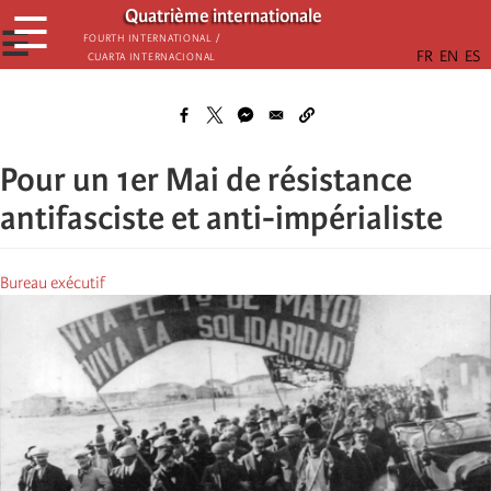
Aller
Quatrième internationale
☰
au
☰
Fourth International /
Cuarta Internacional
contenu
principal
Pour un 1er Mai de résistance
antifasciste et anti-impérialiste
Bureau exécutif