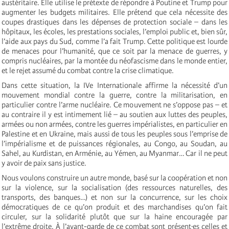
austéritaire. Elle utilise le prétexte de répondre à Poutine et Trump pour
augmenter les budgets militaires. Elle prétend que cela nécessite des
coupes drastiques dans les dépenses de protection sociale – dans les
hôpitaux, les écoles, les prestations sociales, l’emploi public et, bien sûr,
l’aide aux pays du Sud, comme l’a fait Trump. Cette politique est lourde
de menaces pour l’humanité, que ce soit par la menace de guerres, y
compris nucléaires, par la montée du néofascisme dans le monde entier,
et le rejet assumé du combat contre la crise climatique.
Dans cette situation, la IVe Internationale affirme la nécessité d’un
mouvement mondial contre la guerre, contre la militarisation, en
particulier contre l’arme nucléaire. Ce mouvement ne s’oppose pas – et
au contraire il y est intimement lié – au soutien aux luttes des peuples,
armées ou non armées, contre les guerres impérialistes, en particulier en
Palestine et en Ukraine, mais aussi de tous les peuples sous l’emprise de
l’impérialisme et de puissances régionales, au Congo, au Soudan, au
Sahel, au Kurdistan, en Arménie, au Yémen, au Myanmar… Car il ne peut
y avoir de paix sans justice.
Nous voulons construire un autre monde, basé sur la coopération et non
sur la violence, sur la socialisation (des ressources naturelles, des
transports, des banques…) et non sur la concurrence, sur les choix
démocratiques de ce qu’on produit et des marchandises qu’on fait
circuler, sur la solidarité plutôt que sur la haine encouragée par
l’extrême droite. À l’avant-garde de ce combat sont présent·es celles et