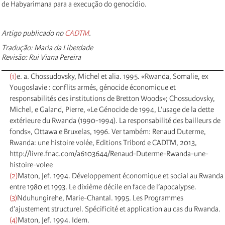
de Habyarimana para a execução do genocídio.
Artigo publicado no
CADTM
.
Tradução: Maria da Liberdade
Revisão: Rui Viana Pereira
(1)
e. a. Chossudovsky, Michel et alia. 1995. «Rwanda, Somalie, ex
Yougoslavie : conflits armés, génocide économique et
responsabilités des institutions de Bretton Woods»; Chossudovsky,
Michel, e Galand, Pierre, «Le Génocide de 1994, L’usage de la dette
extérieure du Rwanda (1990-1994). La responsabilité des bailleurs de
fonds», Ottawa e Bruxelas, 1996. Ver também: Renaud Duterme,
Rwanda: une histoire volée, Editions Tribord e CADTM, 2013,
http://livre.fnac.com/a6103644/Renaud-Duterme-Rwanda-une-
histoire-volee
(2)
Maton, Jef. 1994. Développement économique et social au Rwanda
entre 1980 et 1993. Le dixième décile en face de l’apocalypse.
(3)
Nduhungirehe, Marie-Chantal. 1995. Les Programmes
d’ajustement structurel. Spécificité et application au cas du Rwanda.
(4)
Maton, Jef. 1994. Idem.