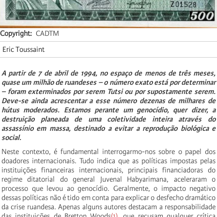
Copyright
CADTM
Eric Toussaint
A partir de 7 de abril de 1994, no espaço de menos de três meses,
quase um milhão de ruandeses – o número exato está por determinar
– foram exterminados por serem Tutsi ou por supostamente serem.
Deve-se ainda acrescentar a esse número dezenas de milhares de
hútus moderados. Estamos perante um genocídio, quer dizer, a
destruição planeada de uma coletividade inteira através do
assassínio em massa, destinado a evitar a reprodução biológica e
social.
Neste contexto, é fundamental interrogarmo-nos sobre o papel dos
doadores internacionais. Tudo indica que as políticas impostas pelas
instituições financeiras internacionais, principais financiadoras do
regime ditatorial do general Juvenal Habyarimana, aceleraram o
processo que levou ao genocídio. Geralmente, o impacto negativo
dessas políticas não é tido em conta para explicar o desfecho dramático
da crise ruandesa. Apenas alguns autores destacam a responsabilidade
das instituições de Bretton Woods
(1)
, que recusam qualquer crítica