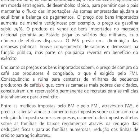
em moeda estrangeira, de desembolso rápido, para permitir que o país
mantenha o fluxo das importações. As somas emprestadas ajudam a
equilibrar a balança de pagamentos. O preço dos bens importados
aumenta de maneira vertiginosa: por exemplo, o preço da gasolina
subiu 79%. O produto da venda de bens importados no mercado
nacional permitia ao Estado pagar os salários dos militares, cujo
número de efetivos disparava. O PAS previa uma diminuição das
despesas públicas: houve congelamento de salários e demissões na
função pública, mas parte da poupança revertia em benefício do
exército.
Enquanto os preços dos bens importados sobem, o preço de compra do
café aos produtores é congelado, o que é exigido pelo FMI.
Consequência: a ruína para centenas de milhares de pequenos
produtores de café
(2)
, que, com as camadas mais pobres das cidades,
constituíram um reservatório permanente de recrutas para as milícias
Interahamwe e para o exército.
Entre as medidas impostas pelo BM e pelo FMI, através do PAS, é
preciso salientar ainda: o aumento dos impostos sobre o consumo e a
redução do imposto sobre as empresas, o aumento dos impostos diretos
sobre as famílias de baixos rendimentos através da redução das
deduções fiscais para as famílias numerosas, redução das linhas de
crédito para agricultores...