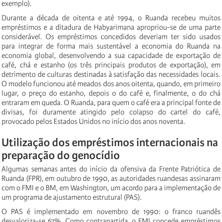
exemplo).
Durante a década de oitenta e até 1994, o Ruanda recebeu muitos
empréstimos e a ditadura de Habyarimana apropriou-se de uma parte
considerável. Os empréstimos concedidos deveriam ter sido usados
para integrar de forma mais sustentável a economia do Ruanda na
economia global, desenvolvendo a sua capacidade de exportação de
café, chá e estanho (os três principais produtos de exportação), em
detrimento de culturas destinadas à satisfação das necessidades locais.
O modelo funcionou até meados dos anos oitenta, quando, em primeiro
lugar, o preço do estanho, depois o do café e, finalmente, o do chá
entraram em queda. O Ruanda, para quem o café era a principal fonte de
divisas, foi duramente atingido pelo colapso do cartel do café,
provocado pelos Estados Unidos no início dos anos noventa.
Utilização dos empréstimos internacionais na
preparação do genocídio
Algumas semanas antes do início da ofensiva da Frente Patriótica de
Ruanda (FPR), em outubro de 1990, as autoridades ruandesas assinaram
com o FMI e o BM, em Washington, um acordo para a implementação de
um programa de ajustamento estrutural (PAS).
O PAS é implementado em novembro de 1990: o franco ruandês
desvaloriza-se 67%. Como contrapartida, o FMI concede empréstimos