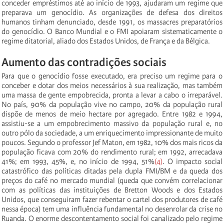
conceder empréstimos até ao início de 1993, ajudaram um regime que
preparava um genocídio. As organizações de defesa dos direitos
humanos tinham denunciado, desde 1991, os massacres preparatórios
do genocídio. O Banco Mundial e o FMI apoiaram sistematicamente o
regime ditatorial, aliado dos Estados Unidos, de França e da Bélgica.
Aumento das contradições sociais
Para que o genocídio fosse executado, era preciso um regime para o
conceber e dotar dos meios necessários à sua realização, mas também
uma massa de gente empobrecida, pronta a levar a cabo o irreparável.
No país, 90% da população vive no campo, 20% da população rural
dispõe de menos de meio hectare por agregado. Entre 1982 e 1994,
assistiu-se a um empobrecimento massivo da população rural e, no
outro pólo da sociedade, a um enriquecimento impressionante de muito
poucos. Segundo o professor Jef Maton, em 1982, 10% dos mais ricos da
população ficava com 20% do rendimento rural; em 1992, arrecadava
41%; em 1993, 45%, e, no início de 1994, 51%
(4)
. O impacto social
catastrófico das políticas ditadas pela dupla FMI/BM e da queda dos
preços do café no mercado mundial (queda que convém correlacionar
com as políticas das instituições de Bretton Woods e dos Estados
Unidos, que conseguiram fazer rebentar o cartel dos produtores de café
nessa época) tem uma influência fundamental no desenrolar da crise no
Ruanda. O enorme descontentamento social foi canalizado pelo regime