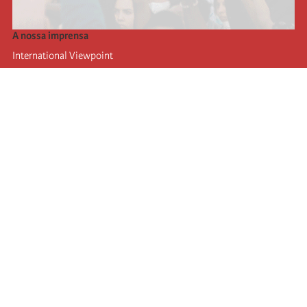
A nossa imprensa
International Viewpoint
Punto de vista internacional
Inprecor
Facebook
Twitter
A Internacional
Último Congresso da Internacional
Declarações do Comité Executivo
Instituto de Formação (IIRE)
Jovens
Autores
Videos
RSS