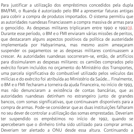
Para justificar a utilização dos empréstimos concedidos pela dupla
BM/FMI, o Ruanda é autorizado pelo BM a apresentar faturas antigas
para cobrir a compra de produtos importados. O sistema permitiu que
as autoridades ruandesas financiassem a compra massiva de armas para
o genocídio. As despesas militares triplicaram entre 1990 e 1992
(3)
.
Durante esse período, o BM e o FMI enviaram várias missões de peritos,
que destacaram alguns aspectos positivos da política de austeridade
implementada por Habyarimana, mas mesmo assim ameaçaram
suspender os pagamentos se as despesas militares continuassem a
crescer. As autoridades ruandesas socorreram-se, então, de artifícios
para dissimularem as despesas militares: os camiões comprados pelo
exército foram incluídos no orçamento do Ministério dos Transportes,
uma parcela significativa do combustível utilizado pelos veículos das
milícias e do exército foi atribuída ao Ministério da Saúde... Finalmente,
o BM e o FMI fecharam a torneira da ajuda financeira, no início de 1993,
mas não denunciaram a existência de contas bancárias, que as
autoridades ruandesas detinham no estrangeiro junto de grandes
bancos, com somas significativas, que continuavam disponíveis para a
compra de armas. Pode-se considerar que as duas instituições falharam
no seu dever de controlar a utilização das somas emprestadas. Deveriam
ter suspendido os empréstimos no início de 1992, quando se
aperceberam que o dinheiro tinha sido utilizado para comprar armas.
Deveriam ter alertado a ONU desde essa altura. Continuando a