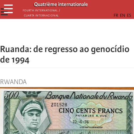
Passar
Quatrième internationale
☰
para
☰
Fourth International /
Cuarta Internacional
o
conteúdo
principal
Ruanda: de regresso ao genocídio
de 1994
RWANDA