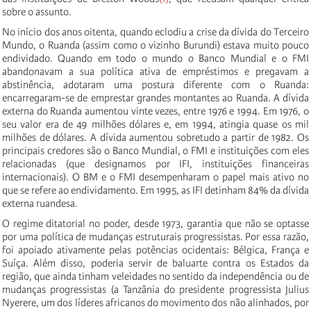
sobre o assunto.
No início dos anos oitenta, quando eclodiu a crise da dívida do Terceiro
Mundo, o Ruanda (assim como o vizinho Burundi) estava muito pouco
endividado. Quando em todo o mundo o Banco Mundial e o FMI
abandonavam a sua política ativa de empréstimos e pregavam a
abstinência, adotaram uma postura diferente com o Ruanda:
encarregaram-se de emprestar grandes montantes ao Ruanda. A dívida
externa do Ruanda aumentou vinte vezes, entre 1976 e 1994. Em 1976, o
seu valor era de 49 milhões dólares e, em 1994, atingia quase os mil
milhões de dólares. A dívida aumentou sobretudo a partir de 1982. Os
principais credores são o Banco Mundial, o FMI e instituições com eles
relacionadas (que designamos por IFI, instituições financeiras
internacionais). O BM e o FMI desempenharam o papel mais ativo no
que se refere ao endividamento. Em 1995, as IFI detinham 84% da dívida
externa ruandesa.
O regime ditatorial no poder, desde 1973, garantia que não se optasse
por uma política de mudanças estruturais progressistas. Por essa razão,
foi apoiado ativamente pelas potências ocidentais: Bélgica, França e
Suíça. Além disso, poderia servir de baluarte contra os Estados da
região, que ainda tinham veleidades no sentido da independência ou de
mudanças progressistas (a Tanzânia do presidente progressista Julius
Nyerere, um dos líderes africanos do movimento dos não alinhados, por