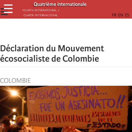
Passar
Quatrième internationale
☰
para
☰
Fourth International /
Cuarta Internacional
o
conteúdo
principal
Déclaration du Mouvement
écosocialiste de Colombie
COLOMBIE