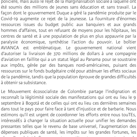
policière, mais aussi le rejet de la marginalisation sociale à laquelle ont
été soumis des millions de jeunes sans éducation et sans travail. La
façon dont le gouvernement Duque a géré la pandémie produite par le
Covid-19 augmente ce rejet de la jeunesse. La fourniture d’énormes
ressources issues du budget public aux banquiers et aux grands
hommes d’affaires, tout en refusant de moyens pour les hôpitaux, les
centres de santé et à une population de plus en plus appauvrie par la
paralysie économique, synthétise l’action du pouvoir. Le boîtier
AVIANCA est emblématique. Le gouvernement national vient
d’autoriser la livraison de 370 millions de dollars à une compagnie
d’aviation en faillite qui a un statut légal au Panama pour se soustraire
aux impôts, gérée par des banques nord-américaines, puisant des
ressources sur le fonds budgétaire créé pour atténuer les effets sociaux
de la pandémie, tandis que la population éprouve de grandes difficultés
à obtenir sa subsistance.
Le Mouvement écosocialiste de Colombie partage l’indignation et
reconnaît la légitimité sociale des manifestations qui ont eu lieu le 9
septembre à Bogotá et de celles qui ont eu lieu ces dernières semaines
dans tout le pays pour faire face à tant d’injustice et de barbarie. Nous
estimons qu’il est urgent de coordonner les efforts entre nous touTEs,
intéresséEs à changer la situation actuelle pour unifier les demandes
pressantes telles que le revenu de base universel, l’augmentation des
dépenses publiques de santé, les impôts sur les grandes fortunes, les