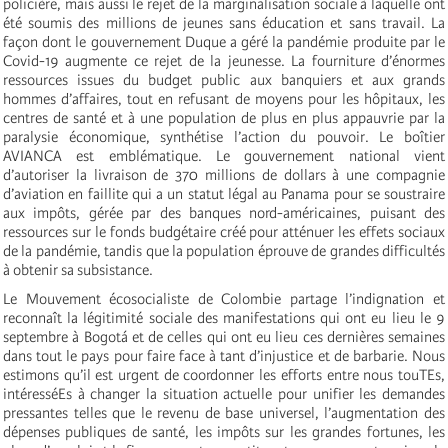
policière, mais aussi le rejet de la marginalisation sociale à laquelle ont
été soumis des millions de jeunes sans éducation et sans travail. La
façon dont le gouvernement Duque a géré la pandémie produite par le
Covid-19 augmente ce rejet de la jeunesse. La fourniture d’énormes
ressources issues du budget public aux banquiers et aux grands
hommes d’affaires, tout en refusant de moyens pour les hôpitaux, les
centres de santé et à une population de plus en plus appauvrie par la
paralysie économique, synthétise l’action du pouvoir. Le boîtier
AVIANCA est emblématique. Le gouvernement national vient
d’autoriser la livraison de 370 millions de dollars à une compagnie
d’aviation en faillite qui a un statut légal au Panama pour se soustraire
aux impôts, gérée par des banques nord-américaines, puisant des
ressources sur le fonds budgétaire créé pour atténuer les effets sociaux
de la pandémie, tandis que la population éprouve de grandes difficultés
à obtenir sa subsistance.
Le Mouvement écosocialiste de Colombie partage l’indignation et
reconnaît la légitimité sociale des manifestations qui ont eu lieu le 9
septembre à Bogotá et de celles qui ont eu lieu ces dernières semaines
dans tout le pays pour faire face à tant d’injustice et de barbarie. Nous
estimons qu’il est urgent de coordonner les efforts entre nous touTEs,
intéresséEs à changer la situation actuelle pour unifier les demandes
pressantes telles que le revenu de base universel, l’augmentation des
dépenses publiques de santé, les impôts sur les grandes fortunes, les