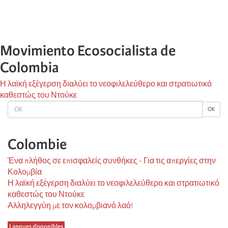
Movimiento Ecosocialista de
Colombia
Η λαϊκή εξέγερση διαλύει το νεοφιλελεύθερο και στρατιωτικό
καθεστώς του Ντούκε
OK
OK
Colombie
Ένα πλήθος σε επισφαλείς συνθήκες - Για τις απεργίες στην
Κολομβία
Η λαϊκή εξέγερση διαλύει το νεοφιλελεύθερο και στρατιωτικό
καθεστώς του Ντούκε
Αλληλεγγύη με τον κολομβιανό λαό!
Langues disponibles