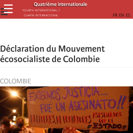
Παράκαμψη
Quatrième internationale
☰
προς
☰
Fourth International /
Cuarta Internacional
το
κυρίως
περιεχόμενο
Déclaration du Mouvement
écosocialiste de Colombie
COLOMBIE