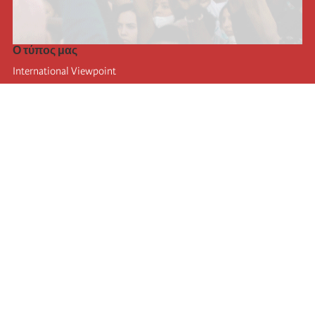
Ο τύπος μας
International Viewpoint
Punto de vista internacional
Inprecor
Facebook
Twitter
Η Διεθνής
Τελευταίο συνέδριο της Διεθνούς
Ανακοινώσεις του Εκτελεστικού Γραφείου
Μορφωτικό Ίδρυμα (IIRE)
Διεθνές κάμπινγκ
Συγγραφείς
Video
RSS