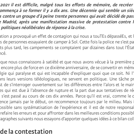
021 il est difficile, malgré tous les efforts de mémoire, de recréer
commença à se former il y a dix ans. Une décennie qui semble un sièc
s contre un groupe d’à peine trente personnes qui avait décidé de passe
e Madrid, après une manifestation massive de protestation contre
politiques néolibérales de réponse à la crise.
ation a provoqué un effet de contagion qui nous a touTEs dépasséEs, et l
s de personnes essayaient de camper à Sol. Cette fois la police ne s’est pa
ts plus tard, les campements se comptaient par dizaines dans tout l’Éta
ncé.
e que nous connaissons à satiété et que nous avons vécue à la première
c encore plus de force en ce dixième anniversaire, de se convertir en mémo
gie qui paralyse et qui est incapable d’expliquer quoi que ce soit. Ni l’
s leurs versions téléologiques, ne servent en politique. Une tâche pr
t de s’interroger ouvertement sur les différences entre l’alors et le main
es qui est due à l’absence de rupture et la part due aux tentatives de ré
 s’est passé au cours de ces dix années. Parce qu’il est vrai, comme le d
ce jamais par le début, on recommence toujours par le milieu. Mais i
ossible sans systématisation de l’expérience et il est de notre responsa
refaire les erreurs et pour affronter dans les meilleures conditions possib
ragraphes suivants nous essayons d’apporter quelques idées à ce bilan coll
de la contestation