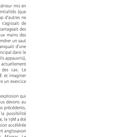
térieur mis en
ntialités (que
p d’autres ne
s’agissait de
partageait des
aux mains des
endrer un saut
manquait d’une
ncipal dans le
ils appauvris),
s actuellement
 des cas. Le
E et imaginer
re un exercice
 explosion qui
ous devons au
ns précédents,
a possibilité
, le 15M a été
sion accélérée
ent anglosaxon
es
Mareas
. Le