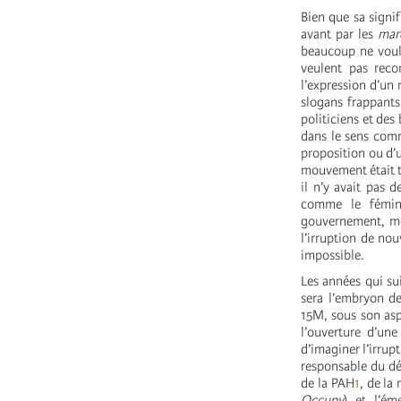
Bien que sa signi
avant par les
mar
beaucoup ne voul
veulent pas reco
l’expression d’un 
slogans frappant
politiciens et des
dans le sens comm
proposition ou d’
mouvement était te
il n’y avait pas 
comme le fémini
gouvernement, mê
l’irruption de no
impossible.
Les années qui sui
sera l’embryon d
15M, sous son asp
l’ouverture d’un
d’imaginer l’irrup
responsable du d
de la PAH
1
, de la
Occupy
) et l’é