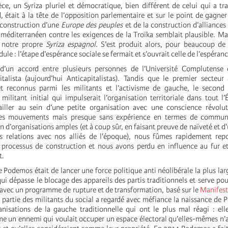
èce, un Syriza pluriel et démocratique, bien différent de celui qui a tr
, était à la tête de l’opposition parlementaire et sur le point de gagner 
 construction d’une
Europe des peuples
et de la construction d’alliances 
 méditerranéen contre les exigences de la Troïka semblait plausible. Mai
r notre propre
Syriza espagnol
. S’est produit alors, pour beaucoup de
ule : l’étape d’espérance sociale se fermait et s’ouvrait celle de l’espéranc
’un accord entre plusieurs personnes de l’Université Complutense
italista (aujourd’hui Anticapitalistas). Tandis que le premier secteur
et reconnus parmi les militants et l’activisme de gauche, le second 
militant initial qui impulserait l’organisation territoriale dans tout l’
iller au sein d’une petite organisation avec une conscience révoluti
les mouvements mais presque sans expérience en termes de communi
n d’organisations amples (et à coup sûr, en faisant preuve de naïveté et 
s relations avec nos alliés de l'époque), nous fûmes rapidement rep
processus de construction et nous avons perdu en influence au fur e
t.
de Podemos était de lancer une force politique anti néolibérale la plus larg
ui dépasse le blocage des appareils des partis traditionnels et serve pou
 avec un programme de rupture et de transformation, basé sur le
Manifes
 partie des militants du social a regardé avec méfiance la naissance de
anisations de la gauche traditionnelle qui ont le plus mal réagi : ell
 un ennemi qui voulait occuper un espace électoral qu’elles-mêmes n’a