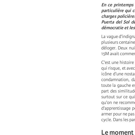
En ce printemps 2
particulière qui 
charges policière
Puerta del Sol d
démocratie et les 
La vague d’indign
plusieurs centaine
déloger. Deux nui
15M avait comme
C’est une histoir
qui risque, et ave
icône d’une nostal
condamnation, dan
toute la gauche es
part des similitud
surtout sur ce qui
qu’on ne recommen
d’apprentissage p
armer pour ne pas 
cycle. Dans les pa
Le moment 