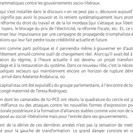
rammatiques contre les gouvernements socio-libéraux.
i s’est installée dans le discours « on ne peut pas », découvre aujourd’
ignifie pas avoir le pouvoir et ils renient systématiquement leurs p
 réforme du droit du travail et de la loi mordaza [qui s’attaque aux liber
oyers, le blocage du prix de l’électricité, la réforme fiscale, etc. Et, ce qu
nser leur impuissance par une campagne de propagande triomphaliste e
ions qui leur fait perdre toute crédibilité actuelle et future.
ir comme parti politique et il parviendra même à gouverner en d’autr
plètement annulé comme outil de changement réel. Alors qu’il avait été à
ation du régime, à l’heure actuelle il est devenu un projet transfor
dage et à la restauration du système. Dans ce nouveau rôle, c’est la néces
quelques secteurs qui maintiennent encore un horizon de rupture dém
t arrivé dans Adelante Andalucia, où
capitalistas ont été expulséEs du groupe parlementaire, à l’encontre de to
 congé maternité de Teresa Rodriguez.
on dont les camarades de IU-PCE ont résolu la quadrature du cercle est pa
 méfiance ou des attaques contre les nouvelles formes d’expression pol
torale postérieure à la formation d’alliances stables comme voie non de l
pposé au social-libéralisme mais pour l’entrée dans ses gouvernements.
nt de la dérive de ces dernières années n’est pas la sensation de mett
é pour la gauche de transformation. Le grand danger consiste en 