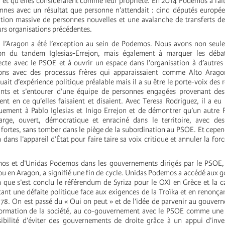
r et qu’elles considéraient comme leur propriété. En 2014 Podemos a fait
nnes avec un résultat que personne n’attendait : cinq députés europé
ation massive de personnes nouvelles et une avalanche de transferts de
rs organisations précédentes.
, l’Aragon a été l’exception au sein de Podemos. Nous avons non seul
tion du tandem Iglesias-Errejon, mais également à marquer les déba
ecte avec le PSOE et à ouvrir un espace dans l’organisation à d’autres
tions avec des processus frères qui apparaissaient comme Alto Ara
it d’expérience politique préalable mais il a su être le porte-voix des 
ants et s’entourer d’une équipe de personnes engagées provenant des 
nt en ce qu’elles faisaient et disaient. Avec Teresa Rodriguez, il a eu
quement à Pablo Iglesias et Inigo Errejon et de démontrer qu’un autre
large, ouvert, démocratique et enraciné dans le territoire, avec des
ortes, sans tomber dans le piège de la subordination au PSOE. Et cependa
 dans l’appareil d’État pour faire taire sa voix critique et annuler la for
mos et d’Unidas Podemos dans les gouvernements dirigés par le PSOE, 
t ou en Aragon, a signifié une fin de cycle. Unidas Podemos a accédé aux
que s’est conclu le référendum de Syriza pour le OXI en Grèce et la c
tant une défaite politique face aux exigences de la Troïka et en renonçan
 78. On est passé du « Oui on peut » et de l’idée de parvenir au gouver
formation de la société, au co-gouvernement avec le PSOE comme une f
ibilité d’éviter des gouvernements de droite grâce à un appui d’inve