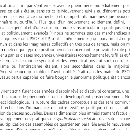
fication ait fini par s’entremêler avec le phénomène immédiatement pos
eas
, ce qui a été au sens strict le Mouvement 15M a eu d’énormes pote
urent pas voir à ce moment-là) et d’importants manques (que beaucou
nnaître aujourd’hui). Plus que d’un mouvement solidement défini, il 
malaise général et d’une crise organique sans articulation politique. On 
s et politiquement avancés (« nous ne sommes pas des marchandises 
 banquiers » ou « PSOE et PP, sont la même merde ») qui parvinrent à eng
un et dans les imaginaires collectifs en très peu de temps, mais on 
un quelconque type de positionnement concernant le pouvoir. Le rôle pri
nu par les classes moyennes universitaires (concrètement leurs filles et f
de lien avec le monde syndical et des revendications qui sont centrale
sme ou l’antiracisme étaient alors secondaires dans la majorité
me si beaucoup semblent l’avoir oublié, était dans les mains du PSO
uveaux partis capables de faire bouger le panorama politique était enco
virent 2011 furent des années d’espoir rêvé et d’activité constante, une
e beaucoup de phénomènes qui se développèrent postérieurement. N
ect idéologique, la rupture des cadres conceptuels et des sens commu
e brèche dans l’immanence de notre système politique et de ce fait l
tion de choses nouvelles. Dans sa dimension plus immédiatement factuelle
éveloppement des pratiques de
syndicalisme social
au travers de l’expan
 multiplication des assemblées de quartier (en parallèle avec le mouvem
mergence d’un nouveau modèle de défense des services publics, l