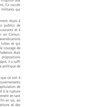
 irruption aux
ens. Ce succès
 militants qui
ement réussi à
ts publics de
 courants et à
gon en Comun.
revendications
luttes et qui
 le courage de
 Podemos était
 propositions
nt, il a suffi
ce politique de
que ce soit à
 gouvernements
apitulation de
t à la rupture
nement en tant
in en soi, en
stiture et des