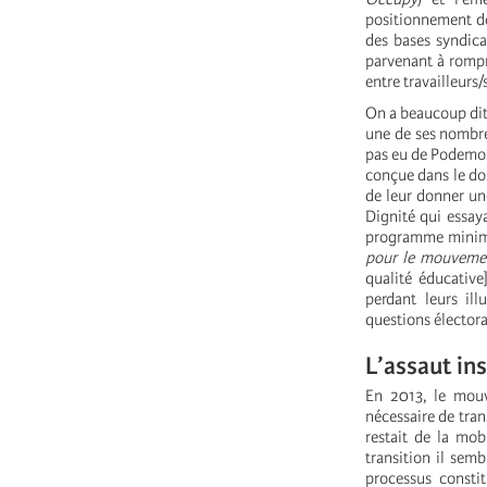
positionnement d
des bases syndica
parvenant à rompr
entre travailleurs/
On a beaucoup dit 
une de ses nombreu
pas eu de Podemos.
conçue dans le dos
de leur donner un
Dignité qui essay
programme minimum
pour le mouveme
qualité éducative
perdant leurs il
questions électora
L’assaut in
En 2013, le mouve
nécessaire de tran
restait de la mob
transition il semb
processus consti