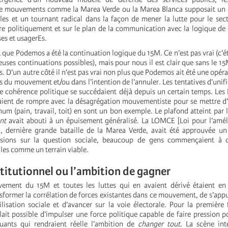
e mouvements comme la Marea Verde ou la Marea Blanca supposait un 
les et un tournant radical dans la façon de mener la lutte pour le sec
e politiquement et sur le plan de la communication avec la logique de
ses et usagerEs.
que Podemos a été la continuation logique du 15M. Ce n’est pas vrai (c’é
ses continuations possibles), mais pour nous il est clair que sans le 15M,
 D’un autre côté il n’est pas vrai non plus que Podemos ait été une opéra
 du mouvement et/ou dans l’intention de l’annuler. Les tentatives d’unifie
e cohérence politique se succédaient déjà depuis un certain temps. Les
aient de rompre avec la désagrégation mouvementiste pour se mettre d
 (pain, travail, toit) en sont un bon exemple. Le plafond atteint par 
nt
avait abouti à un épuisement généralisé. La LOMCE [Loi pour l’amél
], dernière grande bataille de la Marea Verde, avait été approuvée u
lusions sur la question sociale, beaucoup de gens commençaient à c
les comme un terrain viable.
stitutionnel ou l’ambition de gagner
ment du 15M et toutes les luttes qui en avaient dérivé étaient en cr
sformer la corrélation de forces existantes dans ce mouvement, de s’appu
ilisation sociale et d’avancer sur la voie électorale. Pour la première 
lait possible d’impulser une force politique capable de faire pression p
tuants qui rendraient réelle l’ambition de
changer tout
. La scène int