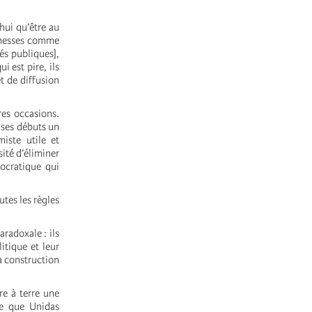
hui qu’être au
romesses comme
tés publiques],
i est pire, ils
t de diffusion
es occasions.
 ses débuts un
miste utile et
sité d’éliminer
ocratique qui
utes les règles
radoxale : ils
itique et leur
a construction
re à terre une
ce que Unidas