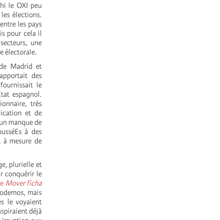
ahi le OXI peu
les élections.
entre les pays
s pour cela il
 secteurs, une
e électorale.
 de Madrid et
 apportait des
fournissait le
État espagnol.
onnaire, très
cation et de
d'un manque de
ousséEs à des
t à mesure de
e, plurielle et
r conquérir le
te
Mover ficha
 Podemos, mais
es le voyaient
spiraient déjà