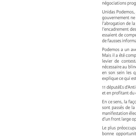
négociations prog
Unidas Podemos, qu
gouvernement ne s
l’abrogation de la
l’encadrement des l
essaient de compe
de fausses informat
Podemos a un aven
Mais il a été com
levier de contest
nécessaire au blin
en son sein les 
explique ce qui es
11 députéEs d’Anti
et en profitant du
En ce sens, la faç
sont passés de la
manifestation élec
d’un front large o
Le plus préoccupa
bonne opportunit