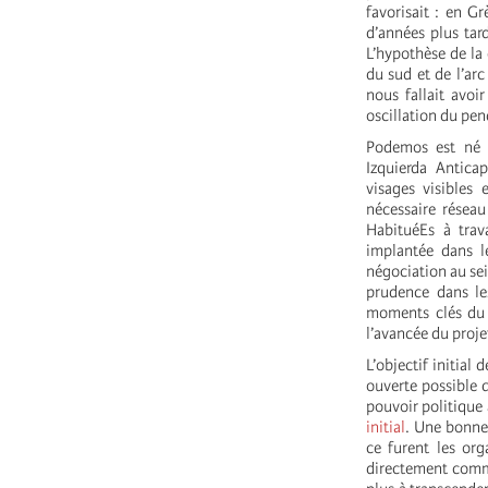
favorisait : en Gr
d’années plus tard
L’hypothèse de la
du sud et de l’arc
nous fallait avoi
oscillation du pend
Podemos est né d
Izquierda Anticap
visages visibles 
nécessaire réseau 
HabituéEs à trava
implantée dans 
négociation au sei
prudence dans le
moments clés du 
l’avancée du proje
L’objectif initial 
ouverte possible q
pouvoir politique
initial
. Une bonne
ce furent les org
directement comme