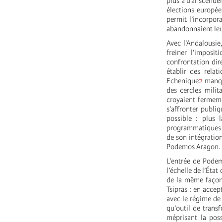
plus à transcende
élections europée
permit l’incorpor
abandonnaient leu
Avec l’Andalousie
freiner l’imposi
confrontation dir
établir des rela
Echenique
2
manqua
des cercles milit
croyaient fermeme
s’affronter publi
possible : plus 
programmatiques f
de son intégration
Podemos Aragon.
L’entrée de Pode
l’échelle de l’Éta
de la même façon 
Tsipras : en accep
avec le régime de
qu’outil de trans
méprisant la poss