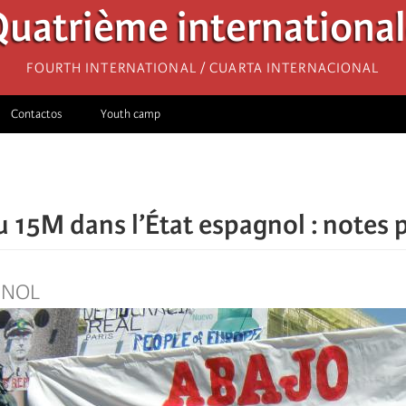
uatrième internationa
Fourth International / Cuarta Internacional
Contactos
Youth camp
u 15M dans l’État espagnol : notes 
GNOL