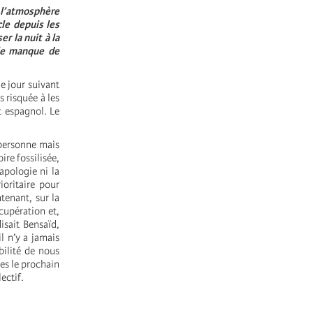
 l’atmosphère
le depuis les
r la nuit à la
 le manque de
e jour suivant
s risquée à les
t espagnol. Le
 personne mais
ire fossilisée,
apologie ni la
ioritaire pour
tenant, sur la
cupération et,
isait Bensaïd,
l n’y a jamais
bilité de nous
les le prochain
ectif.