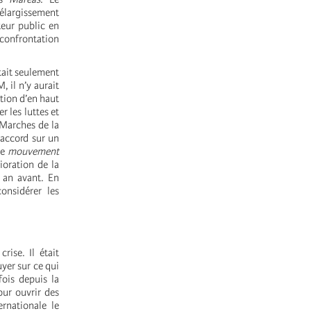
élargissement
teur public en
 confrontation
tait seulement
 il n’y aurait
tion d’en haut
r les luttes et
 Marches de la
’accord sur un
le
mouvement
ioration de la
n an avant. En
onsidérer les
ise. Il était
yer sur ce qui
fois depuis la
our ouvrir des
ernationale le