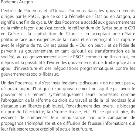
Podemos Aragon.
L’entrée de Podemos et d’Unidas Podemos dans les gouvernements
dirigés par le PSOE, que ce soit à l’échelle de l’État ou en Aragon, a
signifié une fin de cycle. Unidas Podemos a accédé aux gouvernements
de la même façon que s’est conclu le référendum de Syriza pour le OXI
en Grèce et la capitulation de Tsipras : en acceptant une défaite
politique face aux exigences de la Troïka et en renonçant à la rupture
avec le régime de 78. On est passé du « Oui on peut » et de l’idée de
parvenir au gouvernement en tant qu’outil de transformation de la
société, au co-gouvernement avec le PSOE comme une fin en soi, en
méprisant la possibilité d’éviter des gouvernements de droite grâce à un
appui d’investiture et des négociations programmatiques contre les
gouvernements socio-libéraux.
Unidas Podemos, qui s’est installée dans le discours « on ne peut pas »,
découvre aujourd’hui qu’être au gouvernement ne signifie pas avoir le
pouvoir et ils renient systématiquement leurs promesses comme
l’abrogation de la réforme du droit du travail et de la loi mordaza [qui
s’attaque aux libertés publiques], l’encadrement des loyers, le blocage
du prix de l’électricité, la réforme fiscale, etc. Et, ce qui est pire, ils
essaient de compenser leur impuissance par une campagne de
propagande triomphaliste et de diffusion de fausses informations qui
leur fait perdre toute crédibilité actuelle et future.