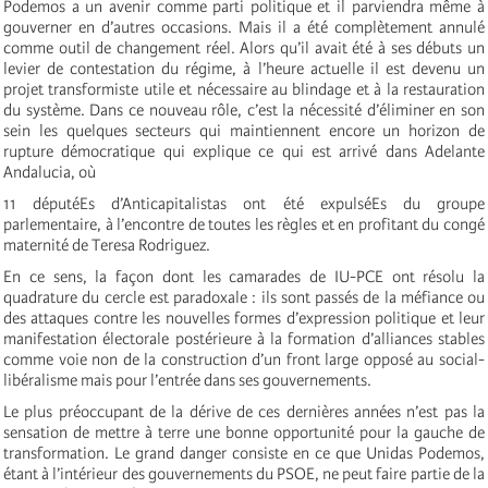
Podemos a un avenir comme parti politique et il parviendra même à
gouverner en d’autres occasions. Mais il a été complètement annulé
comme outil de changement réel. Alors qu’il avait été à ses débuts un
levier de contestation du régime, à l’heure actuelle il est devenu un
projet transformiste utile et nécessaire au blindage et à la restauration
du système. Dans ce nouveau rôle, c’est la nécessité d’éliminer en son
sein les quelques secteurs qui maintiennent encore un horizon de
rupture démocratique qui explique ce qui est arrivé dans Adelante
Andalucia, où
11 députéEs d’Anticapitalistas ont été expulséEs du groupe
parlementaire, à l’encontre de toutes les règles et en profitant du congé
maternité de Teresa Rodriguez.
En ce sens, la façon dont les camarades de IU-PCE ont résolu la
quadrature du cercle est paradoxale : ils sont passés de la méfiance ou
des attaques contre les nouvelles formes d’expression politique et leur
manifestation électorale postérieure à la formation d’alliances stables
comme voie non de la construction d’un front large opposé au social-
libéralisme mais pour l’entrée dans ses gouvernements.
Le plus préoccupant de la dérive de ces dernières années n’est pas la
sensation de mettre à terre une bonne opportunité pour la gauche de
transformation. Le grand danger consiste en ce que Unidas Podemos,
étant à l’intérieur des gouvernements du PSOE, ne peut faire partie de la