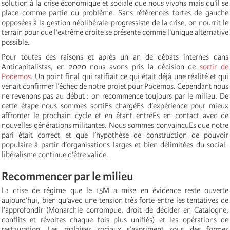
solution à la crise économique et sociale que nous vivons mais qu’il se
place comme partie du problème. Sans références fortes de gauche
opposées à la gestion néolibérale-progressiste de la crise, on nourrit le
terrain pour que l’extrême droite se présente comme l’unique alternative
possible.
Pour toutes ces raisons et après un an de débats internes dans
Anticapitalistas, en 2020 nous avons pris la décision de
sortir de
Podemos
. Un point final qui ratifiait ce qui était déjà une réalité et qui
venait confirmer l’échec de notre projet pour Podemos. Cependant nous
ne revenons pas au début : on recommence toujours par le milieu. De
cette étape nous sommes sortiEs chargéEs d’expérience pour mieux
affronter le prochain cycle et en étant entréEs en contact avec de
nouvelles générations militantes. Nous sommes convaincuEs que notre
pari était correct et que l’hypothèse de construction de pouvoir
populaire à partir d’organisations larges et bien délimitées du social-
libéralisme continue d’être valide.
Recommencer par le milieu
La crise de régime que le 15M a mise en évidence reste ouverte
aujourd’hui, bien qu’avec une tension très forte entre les tentatives de
l’approfondir (Monarchie corrompue, droit de décider en Catalogne,
conflits et révoltes chaque fois plus unifiés) et les opérations de
restauration. Les malaises sociaux s’expriment sous des formes