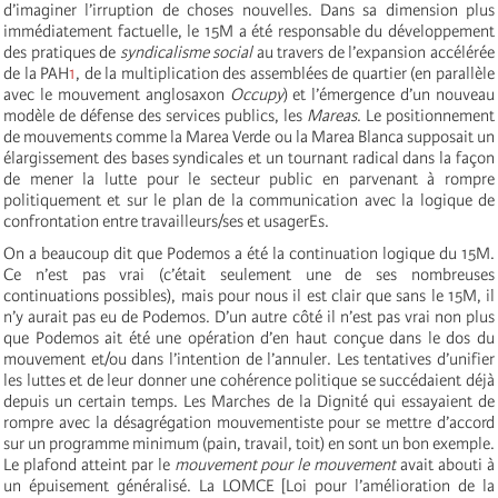
d’imaginer l’irruption de choses nouvelles. Dans sa dimension plus
immédiatement factuelle, le 15M a été responsable du développement
des pratiques de
syndicalisme social
au travers de l’expansion accélérée
de la PAH
1
, de la multiplication des assemblées de quartier (en parallèle
avec le mouvement anglosaxon
Occupy
) et l’émergence d’un nouveau
modèle de défense des services publics, les
Mareas
. Le positionnement
de mouvements comme la Marea Verde ou la Marea Blanca supposait un
élargissement des bases syndicales et un tournant radical dans la façon
de mener la lutte pour le secteur public en parvenant à rompre
politiquement et sur le plan de la communication avec la logique de
confrontation entre travailleurs/ses et usagerEs.
On a beaucoup dit que Podemos a été la continuation logique du 15M.
Ce n’est pas vrai (c’était seulement une de ses nombreuses
continuations possibles), mais pour nous il est clair que sans le 15M, il
n’y aurait pas eu de Podemos. D’un autre côté il n’est pas vrai non plus
que Podemos ait été une opération d’en haut conçue dans le dos du
mouvement et/ou dans l’intention de l’annuler. Les tentatives d’unifier
les luttes et de leur donner une cohérence politique se succédaient déjà
depuis un certain temps. Les Marches de la Dignité qui essayaient de
rompre avec la désagrégation mouvementiste pour se mettre d’accord
sur un programme minimum (pain, travail, toit) en sont un bon exemple.
Le plafond atteint par le
mouvement pour le mouvement
avait abouti à
un épuisement généralisé. La LOMCE [Loi pour l’amélioration de la