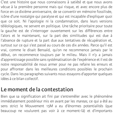
C’est une histoire que nous connaissons à satiété et que nous avons
vécue à la première personne mais qui risque, et avec encore plus de
force en ce dixième anniversaire, de se convertir en mémoire fossilisée,
icône d’une nostalgie qui paralyse et qui est incapable d’expliquer quoi
que ce soit. Ni l’apologie ni la condamnation, dans leurs versions
téléologiques, ne servent en politique. Une tâche prioritaire pour toute
la gauche est de s’interroger ouvertement sur les différences entre
l’alors et le maintenant, sur la part des similitudes qui est due à
l’absence de rupture et la part due aux tentatives de récupération et,
surtout sur ce qui s’est passé au cours de ces dix années. Parce qu’il est
vrai, comme le disait Bensaïd, qu’on ne recommence jamais par le
début, on recommence toujours par le milieu. Mais il n’y a jamais
d’apprentissage possible sans systématisation de l’expérience et il est de
notre responsabilité de nous armer pour ne pas refaire les erreurs et
pour affronter dans les meilleures conditions possibles le prochain
cycle. Dans les paragraphes suivants nous essayons d’apporter quelques
idées à ce bilan collectif.
Le moment de la contestation
Bien que sa signification ait fini par s’entremêler avec le phénomène
immédiatement postérieur mis en avant par les
mareas
, ce qui a été au
sens strict le Mouvement 15M a eu d’énormes potentialités (que
beaucoup ne voulurent pas voir à ce moment-là) et d’importants