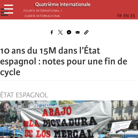
Aller
Quatrième internationale
☰
au
☰
Fourth International /
Cuarta Internacional
contenu
principal
10 ans du 15M dans l’État
espagnol : notes pour une fin de
cycle
ÉTAT ESPAGNOL