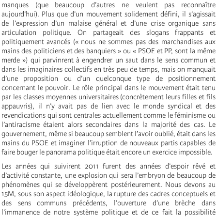
manques (que beaucoup d’autres ne veulent pas reconnaître
aujourd’hui). Plus que d’un mouvement solidement défini, il s’agissait
de l’expression d’un malaise général et d’une crise organique sans
articulation politique. On partageait des slogans frappants et
politiquement avancés (« nous ne sommes pas des marchandises aux
mains des politiciens et des banquiers » ou « PSOE et PP, sont la même
merde ») qui parvinrent à engendrer un saut dans le sens commun et
dans les imaginaires collectifs en très peu de temps, mais on manquait
d’une proposition ou d’un quelconque type de positionnement
concernant le pouvoir. Le rôle principal dans le mouvement était tenu
par les classes moyennes universitaires (concrètement leurs filles et fils
appauvris), il n’y avait pas de lien avec le monde syndical et des
revendications qui sont centrales actuellement comme le féminisme ou
l’antiracisme étaient alors secondaires dans la majorité des cas. Le
gouvernement, même si beaucoup semblent l’avoir oublié, était dans les
mains du PSOE et imaginer l’irruption de nouveaux partis capables de
faire bouger le panorama politique était encore un exercice impossible.
Les années qui suivirent 2011 furent des années d’espoir rêvé et
d’activité constante, une explosion qui sera l’embryon de beaucoup de
phénomènes qui se développèrent postérieurement. Nous devons au
15M, sous son aspect idéologique, la rupture des cadres conceptuels et
des sens communs précédents, l’ouverture d’une brèche dans
l’immanence de notre système politique et de ce fait la possibilité