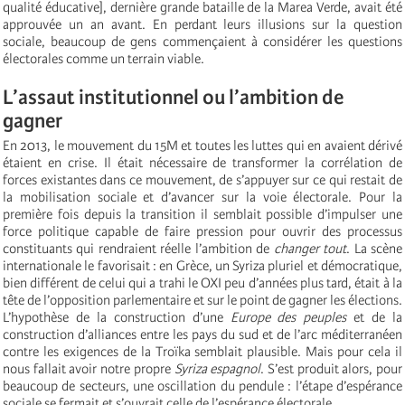
qualité éducative], dernière grande bataille de la Marea Verde, avait été
approuvée un an avant. En perdant leurs illusions sur la question
sociale, beaucoup de gens commençaient à considérer les questions
électorales comme un terrain viable.
L’assaut institutionnel ou l’ambition de
gagner
En 2013, le mouvement du 15M et toutes les luttes qui en avaient dérivé
étaient en crise. Il était nécessaire de transformer la corrélation de
forces existantes dans ce mouvement, de s’appuyer sur ce qui restait de
la mobilisation sociale et d’avancer sur la voie électorale. Pour la
première fois depuis la transition il semblait possible d’impulser une
force politique capable de faire pression pour ouvrir des processus
constituants qui rendraient réelle l’ambition de
changer tout
. La scène
internationale le favorisait : en Grèce, un Syriza pluriel et démocratique,
bien différent de celui qui a trahi le OXI peu d’années plus tard, était à la
tête de l’opposition parlementaire et sur le point de gagner les élections.
L’hypothèse de la construction d’une
Europe des peuples
et de la
construction d’alliances entre les pays du sud et de l’arc méditerranéen
contre les exigences de la Troïka semblait plausible. Mais pour cela il
nous fallait avoir notre propre
Syriza espagnol
. S’est produit alors, pour
beaucoup de secteurs, une oscillation du pendule : l’étape d’espérance
sociale se fermait et s’ouvrait celle de l’espérance électorale.