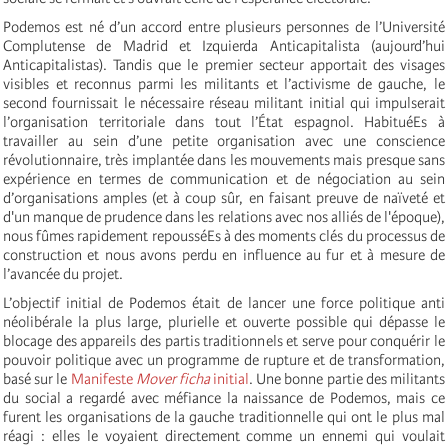
Podemos est né d’un accord entre plusieurs personnes de l’Université
Complutense de Madrid et Izquierda Anticapitalista (aujourd’hui
Anticapitalistas). Tandis que le premier secteur apportait des visages
visibles et reconnus parmi les militants et l’activisme de gauche, le
second fournissait le nécessaire réseau militant initial qui impulserait
l’organisation territoriale dans tout l’État espagnol. HabituéEs à
travailler au sein d’une petite organisation avec une conscience
révolutionnaire, très implantée dans les mouvements mais presque sans
expérience en termes de communication et de négociation au sein
d’organisations amples (et à coup sûr, en faisant preuve de naïveté et
d'un manque de prudence dans les relations avec nos alliés de l'époque),
nous fûmes rapidement repousséEs à des moments clés du processus de
construction et nous avons perdu en influence au fur et à mesure de
l’avancée du projet.
L’objectif initial de Podemos était de lancer une force politique anti
néolibérale la plus large, plurielle et ouverte possible qui dépasse le
blocage des appareils des partis traditionnels et serve pour conquérir le
pouvoir politique avec un programme de rupture et de transformation,
basé sur le
Manifeste
Mover ficha
initial
. Une bonne partie des militants
du social a regardé avec méfiance la naissance de Podemos, mais ce
furent les organisations de la gauche traditionnelle qui ont le plus mal
réagi : elles le voyaient directement comme un ennemi qui voulait