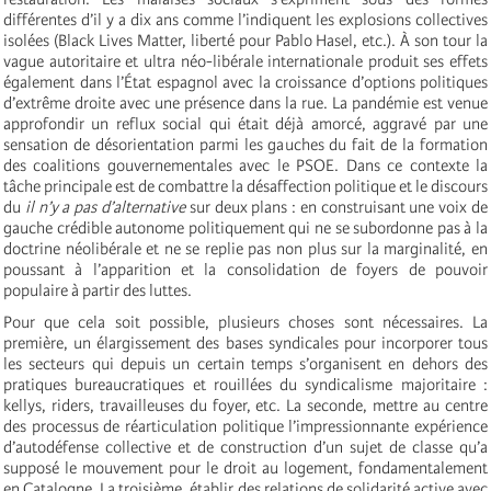
différentes d’il y a dix ans comme l’indiquent les explosions collectives
isolées (Black Lives Matter, liberté pour Pablo Hasel, etc.). À son tour la
vague autoritaire et ultra néo-libérale internationale produit ses effets
également dans l’État espagnol avec la croissance d’options politiques
d’extrême droite avec une présence dans la rue. La pandémie est venue
approfondir un reflux social qui était déjà amorcé, aggravé par une
sensation de désorientation parmi les gauches du fait de la formation
des coalitions gouvernementales avec le PSOE. Dans ce contexte la
tâche principale est de combattre la désaffection politique et le discours
du
il n’y a pas d’alternative
sur deux plans : en construisant une voix de
gauche crédible autonome politiquement qui ne se subordonne pas à la
doctrine néolibérale et ne se replie pas non plus sur la marginalité, en
poussant à l’apparition et la consolidation de foyers de pouvoir
populaire à partir des luttes.
Pour que cela soit possible, plusieurs choses sont nécessaires. La
première, un élargissement des bases syndicales pour incorporer tous
les secteurs qui depuis un certain temps s’organisent en dehors des
pratiques bureaucratiques et rouillées du syndicalisme majoritaire :
kellys, riders, travailleuses du foyer, etc. La seconde, mettre au centre
des processus de réarticulation politique l’impressionnante expérience
d’autodéfense collective et de construction d’un sujet de classe qu’a
supposé le mouvement pour le droit au logement, fondamentalement
en Catalogne. La troisième, établir des relations de solidarité active avec