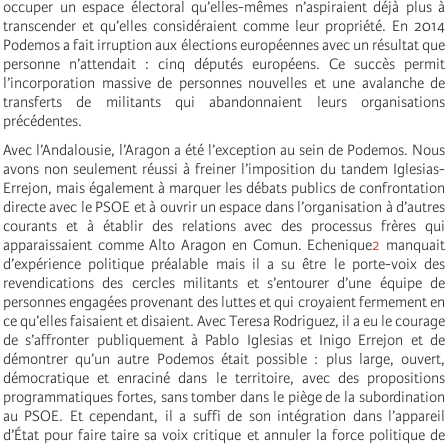
occuper un espace électoral qu’elles-mêmes n’aspiraient déjà plus à
transcender et qu’elles considéraient comme leur propriété. En 2014
Podemos a fait irruption aux élections européennes avec un résultat que
personne n’attendait : cinq députés européens. Ce succès permit
l’incorporation massive de personnes nouvelles et une avalanche de
transferts de militants qui abandonnaient leurs organisations
précédentes.
Avec l’Andalousie, l’Aragon a été l’exception au sein de Podemos. Nous
avons non seulement réussi à freiner l’imposition du tandem Iglesias-
Errejon, mais également à marquer les débats publics de confrontation
directe avec le PSOE et à ouvrir un espace dans l’organisation à d’autres
courants et à établir des relations avec des processus frères qui
apparaissaient comme Alto Aragon en Comun. Echenique
2
manquait
d’expérience politique préalable mais il a su être le porte-voix des
revendications des cercles militants et s’entourer d’une équipe de
personnes engagées provenant des luttes et qui croyaient fermement en
ce qu’elles faisaient et disaient. Avec Teresa Rodriguez, il a eu le courage
de s’affronter publiquement à Pablo Iglesias et Inigo Errejon et de
démontrer qu’un autre Podemos était possible : plus large, ouvert,
démocratique et enraciné dans le territoire, avec des propositions
programmatiques fortes, sans tomber dans le piège de la subordination
au PSOE. Et cependant, il a suffi de son intégration dans l’appareil
d’État pour faire taire sa voix critique et annuler la force politique de