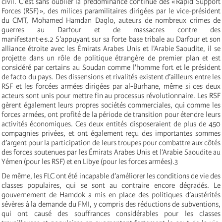
civil. C’est sans oublier la prédominance continue des « Rapid Support
Forces (RSF) », des milices paramilitaires dirigées par le vice-président
du CMT, Mohamed Hamdan Daglo, auteurs de nombreux crimes de
guerres au Darfour et de massacres contre des
manifestant·e·s.
2
S'appuyant sur sa forte base tribale au Darfour et son
alliance étroite avec les Émirats Arabes Unis et l'Arabie Saoudite, il se
projette dans un rôle de politique étrangère de premier plan et est
considéré par certains au Soudan comme l'homme fort et le président
de facto du pays. Des dissensions et rivalités existent d’ailleurs entre les
RSF et les forcées armées dirigées par al-Burhane, même si ces deux
acteurs sont unis pour mettre fin au processus révolutionnaire. Les RSF
gèrent également leurs propres sociétés commerciales, qui comme les
forces armées, ont profité de la période de transition pour étendre leurs
activités économiques. Ces deux entités disposeraient de plus de 450
compagnies privées, et ont également reçu des importantes sommes
d’argent pour la participation de leurs troupes pour combattre aux côtés
des forces soutenues par les Émirats Arabes Unis et l’Arabie Saoudite au
Yémen (pour les RSF) et en Libye (pour les forces armées).
3
De même, les FLC ont été incapable d’améliorer les conditions de vie des
classes populaires, qui se sont au contraire encore dégradés. Le
gouvernement de Hamdok a mis en place des politiques d’austérités
sévères à la demande du FMI, y compris des réductions de subventions,
qui ont causé des souffrances considérables pour les classes