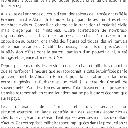
représentant tous les partis politiques, jusqu’à la tenue d’élections en
juillet 2023.
A la suite de l’annonce du coup d’état, des soldats de l’armée ont raflé le
Premier ministre Abdallah Hamdok, la plupart de ses ministres et les
membres civils du Conseil en charge de la transition (à majorité civile
mais dirigé par les militaires). Outre l’arrestation de nombreux
responsables civils, les forces armées, cherchant à museler toute
opposition au putsch, ont arrêté des figures politiques, des militant·e·s
et des manifestant·e·s. Du côté des médias, les soldats ont pris d’assaut
la télévision d’État dont le patron, partisan d’un pouvoir civil, a été
limogé, et l’agence officielle SUNA.
Depuis plusieurs mois, les tensions entre les civils et militaires n’ont fait
que se renforcer, à mesure que se rapprochait la date butoir fixée par le
gouvernement de Abdallah Hamdok pour la passation de flambeau
entre le général al-Burhane et un civil à la tête du Conseil de
souveraineté. Pour les forces armées, l’aboutissement du processus
transitoire remettrait en cause leur domination politique et économique
sur le pays.
Les généraux de l’armée et des services de
sécurité exercent un large contrôle sur des secteurs économiques
clés du pays, gérant un réseau d'entreprises avec des milliards de dollars
d'actifs. Ces entreprises militaires sont impliquées dans la production et