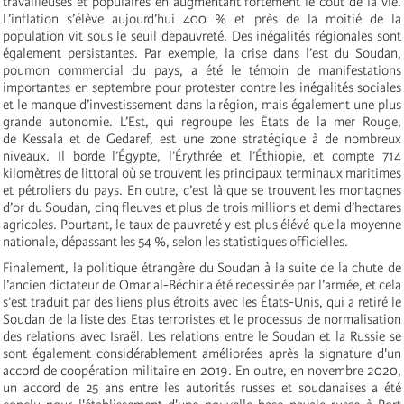
travailleuses et populaires en augmentant fortement le cout de la vie.
L’inflation s’élève aujourd’hui 400 % et près de la moitié de la
population vit sous le seuil depauvreté. Des inégalités régionales sont
également persistantes. Par exemple, la crise dans l’est du Soudan,
poumon commercial du pays, a été le témoin de manifestations
importantes en septembre pour protester contre les inégalités sociales
et le manque d’investissement dans la région, mais également une plus
grande autonomie. L’Est, qui regroupe les États de la mer Rouge,
de Kessala et de Gedaref, est une zone stratégique à de nombreux
niveaux. Il borde l’Égypte, l’Érythrée et l’Éthiopie, et compte 714
kilomètres de littoral où se trouvent les principaux terminaux maritimes
et pétroliers du pays. En outre, c’est là que se trouvent les montagnes
d’or du Soudan, cinq fleuves et plus de trois millions et demi d’hectares
agricoles. Pourtant, le taux de pauvreté y est plus élévé que la moyenne
nationale, dépassant les 54 %, selon les statistiques officielles.
Finalement, la politique étrangère du Soudan à la suite de la chute de
l’ancien dictateur de Omar al-Béchir a été redessinée par l’armée, et cela
s’est traduit par des liens plus étroits avec les États-Unis, qui a retiré le
Soudan de la liste des Etas terroristes et le processus de normalisation
des relations avec Israël. Les relations entre le Soudan et la Russie se
sont également considérablement améliorées après la signature d'un
accord de coopération militaire en 2019. En outre, en novembre 2020,
un accord de 25 ans entre les autorités russes et soudanaises a été