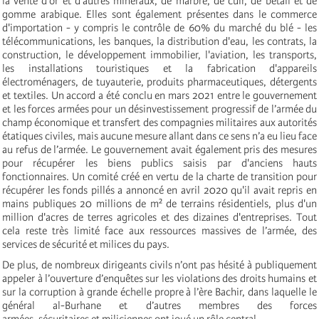
la vente d'or et d'autres minéraux, de marbre, de cuir, de bétail et de
gomme arabique. Elles sont également présentes dans le commerce
d'importation - y compris le contrôle de 60% du marché du blé - les
télécommunications, les banques, la distribution d'eau, les contrats, la
construction, le développement immobilier, l'aviation, les transports,
les installations touristiques et la fabrication d'appareils
électroménagers, de tuyauterie, produits pharmaceutiques, détergents
et textiles. Un accord a été conclu en mars 2021 entre le gouvernement
et les forces armées pour un désinvestissement progressif de l’armée du
champ économique et transfert des compagnies militaires aux autorités
étatiques civiles, mais aucune mesure allant dans ce sens n’a eu lieu face
au refus de l’armée. Le gouvernement avait également pris des mesures
pour récupérer les biens publics saisis par d'anciens hauts
fonctionnaires. Un comité créé en vertu de la charte de transition pour
récupérer les fonds pillés a annoncé en avril 2020 qu'il avait repris en
mains publiques 20 millions de m² de terrains résidentiels, plus d'un
million d'acres de terres agricoles et des dizaines d'entreprises. Tout
cela reste très limité face aux ressources massives de l’armée, des
services de sécurité et milices du pays.
De plus, de nombreux dirigeants civils n’ont pas hésité à publiquement
appeler à l’ouverture d’enquêtes sur les violations des droits humains et
sur la corruption à grande échelle propre à l’ère Bachir, dans laquelle le
général al-Burhane et d’autres membres des forces
armées, sécuritaires et miliciennes ont joué un rôle central.