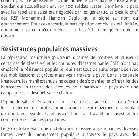
conclu pour l'établissement d'une nouvelle base navale russe à Port
Soudan qui accueillerait environ 300 soldats russes. De même, la paix
avec les rebelles a aussi été négociée par les généraux, et c’est le chef
des RSF Mohammad Hamdan Daglo qui a signé au nom du
gouvernement. Pour ces accords, la participation des civils a été limitée,
notamment parce qu’eux-mêmes ont laissé l’armée gérer seule ce
dossier.
Résistances populaires
massives
La répression meurtrière (plusieurs dizaines de mort·e·s et plusieurs
centaines de blessé·e·s) et les coupures d’internet par le CMT n’ont pas
empêché la résistance populaire, qui s’est tout de suite organisée avec
des mobilisations et grèves massives à travers le pays. Dans la capitale
Khartoum, les manifestant·e·s ne cessent de s’organiser et d’installer des
barricades en travers des avenues pour paralyser le pays avec une
campagne de « désobéissance civile ».
L’épine dorsale et véritable moteur de cette résistance est constituée du
Rassemblement des professionnels soudanais
4
(mouvement rassemblan
de nombreux syndicats et associations de travailleurs·euses) et les
comités de résistances populaires.
Le 30 octobre était une mobilisation massive appelé par les diverses
forces vives du mouvement populaire à travers le pays avec des