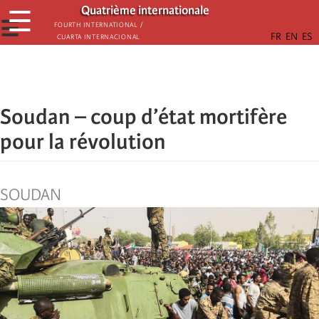
Passar
Quatrième internationale
☰
para
☰
Fourth International /
Cuarta Internacional
o
conteúdo
principal
Soudan – coup d’état mortifère
pour la révolution
SOUDAN