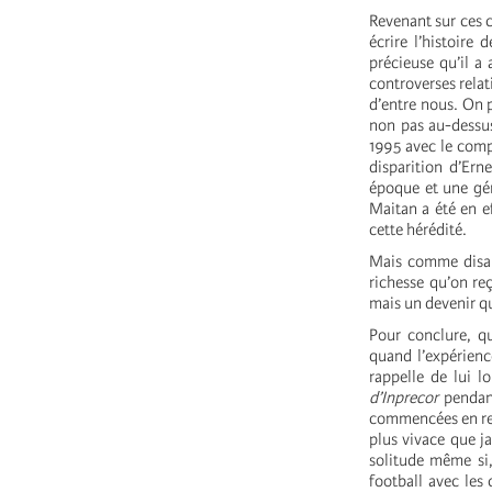
Revenant sur ces 
écrire l’histoire 
précieuse qu’il a
controverses relat
d’entre nous. On p
non pas au-dessus
1995 avec le compt
disparition d’Ern
époque et une gén
Maitan a été en e
cette hérédité.
Mais comme disait
richesse qu’on re
mais un devenir q
Pour conclure, qu
quand l’expérienc
rappelle de lui l
d’Inprecor
pendant
commencées en reta
plus vivace que ja
solitude même si,
football avec le