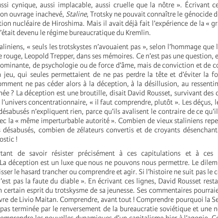
ssi cynique, aussi implacable, aussi cruelle que la nôtre ». Écrivant c
 son ouvrage inachevé,
Staline
, Trotsky ne pouvait connaître le génocide 
tion nucléaire de Hiroshima. Mais il avait déjà fait l’expérience de la « 
était devenu le régime bureaucratique du Kremlin.
aliniens, « seuls les trotskystes n’avouaient pas », selon l’hommage que l
e rouge, Leopold Trepper, dans ses mémoires. Ce n’est pas une question, e
ominante, de psychologie ou de force d’âme, mais de conviction et de
n jeu, qui seules permettaient de ne pas perdre la tête et d’éviter la f
omment ne pas céder alors à la déception, à la désillusion, au ressent
née ? La déception est une broutille, disait David Rousset, survivant des
 l’univers concentrationnaire,
« il faut comprendre, plutôt ». Les déçus, l
désabusés n’expliquent rien, parce qu’ils avalisent le contraire de ce qu’
 la « même imperturbable autorité ». Combien de vieux staliniens rep
 désabusés, combien de zélateurs convertis et de croyants désenchant
ostic !
rtant de savoir résister précisément à ces capitulations et à ces 
« La déception est un luxe que nous ne pouvons nous permettre. Le dile
isser le hasard trancher ou comprendre et agir. Si l’histoire ne suit pas le
est pas la faute du diable ». En écrivant ces lignes, David Rousset resta
un certain esprit du trotskysme de sa jeunesse. Ses commentaires pourraie
ivre de Livio Maitan. Comprendre, avant tout ! Comprendre pourquoi la 
 pas terminée par le renversement de la bureaucratie soviétique et une 