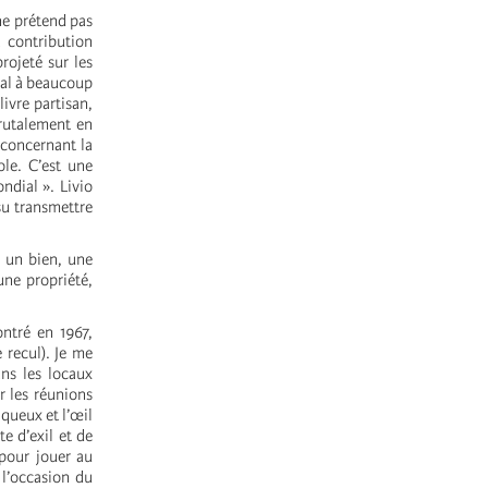
ne prétend pas
a contribution
rojeté sur les
ial à beaucoup
livre partisan,
rutalement en
 concernant la
ole. C’est une
ndial ». Livio
su transmettre
s un bien, une
une propriété,
ontré en 1967,
 recul). Je me
ans les locaux
r les réunions
iqueux et l’œil
te d’exil et de
 pour jouer au
 l’occasion du