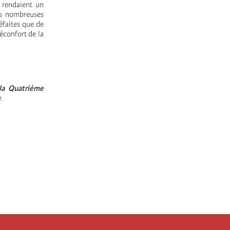
 rendaient un
es nombreuses
éfaites que de
réconfort de la
la Quatrième
.