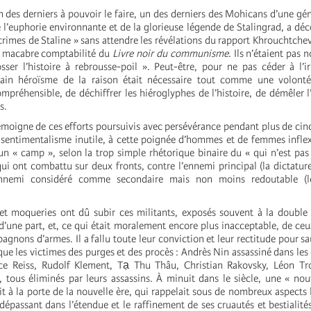
 un des derniers à pouvoir le faire, un des derniers des Mohicans d’une gé
l’euphorie environnante et de la glorieuse légende de Stalingrad, a déco
 crimes de Staline » sans attendre les révélations du rapport Khrouchtche
a macabre comptabilité du
Livre noir du communisme
. Ils n’étaient pas
sser l’histoire à rebrousse-poil ». Peut-être, pour ne pas céder à l’ir
tain héroïsme de la raison était nécessaire tout comme une volont
mpréhensible, de déchiffrer les hiéroglyphes de l’histoire, de démêler 
s.
témoigne de ces efforts poursuivis avec persévérance pendant plus de cinq
s sentimentalisme inutile, à cette poignée d’hommes et de femmes inflex
 un « camp », selon la trop simple rhétorique binaire du « qui n’est pas
qui ont combattu sur deux fronts, contre l’ennemi principal (la dictatur
ennemi considéré comme secondaire mais non moins redoutable (l
 et moqueries ont dû subir ces militants, exposés souvent à la double
d’une part, et, ce qui était moralement encore plus inacceptable, de ceu
agnons d’armes. Il a fallu toute leur conviction et leur rectitude pour s
e les victimes des purges et des procès : Andrès Nin assassiné dans les 
ce Reiss, Rudolf Klement, Tạ Thu Thâu, Christian Rakovsky, Léon Tro
, tous éliminés par leurs assassins. À minuit dans le siècle, une « nou
it à la porte de la nouvelle ère, qui rappelait sous de nombreux aspects 
dépassant dans l’étendue et le raffinement de ses cruautés et bestialité