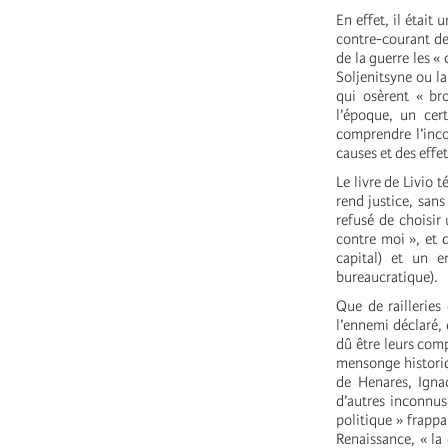
En effet, il était
contre-courant de 
de la guerre les «
Soljenitsyne ou l
qui osèrent « bro
l’époque, un cer
comprendre l’inco
causes et des effet
Le livre de Livio 
rend justice, san
refusé de choisir
contre moi », et 
capital) et un 
bureaucratique).
Que de railleries
l’ennemi déclaré, 
dû être leurs comp
mensonge historiqu
de Henares, Igna
d’autres inconnus
politique » frappa
Renaissance, « la 