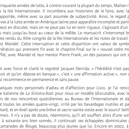
cinquante années de lutte, à contre-courant la plupart du temps, Maitan 
de la IVe Internationale. Il incombera aux historiens de le faire, avec l
 apportée, même avec sa part assumée de subjectivité. Ainsi, le regard p
ives à la lutte armée en Amérique latine peut apparaître incomplet et part
eut en discuter, mais on ne peut pas lui en tenir rigueur, s’agissant d’un 
 mais jusqu’au bout au cœur de la mêlée. Le manuscrit s’interrompt b
e rendu du XIIIe congrès de la IVe Internationale et les notes de travail
est Mandel. Cette interruption et cette disparition ont valeur de symb
ération qui prennent fin avec le chapitre final sur le « nouvel ordre mo
ffet, avec Mandel et leur mentor Pierre Frank, un des passeurs qui ont 
 avec force et clarté le regretté Jacques Derrida, « l’hérédité n’est pa
çoit et qu’on dépose en banque », c’est « une affirmation active », non 
ui recommence en permanence et sans pause.
elques mots personnels d’adieu et d’affection pour Livio. Je l’ai renc
e italienne de
La Sinistra
était pour nous un modèle (discutable, avec le
ors de nos rencontres quotidiennes au Bureau de l’Internationale et d
 toutes les années quatre-vingt, irrité par les bavardages inutiles et pa
rd, et en éveil après une brève et sacro-sainte sieste avec le sourcil bell
mais. Il n’y a pas de doute, néanmoins, qu’il ait souffert alors d’une sor
 à soixante ans bien sonnés, il continuait ses échappées dominicales
s camarades de
Rouge
, beaucoup plus jeunes que lui. Encore en 2002, à