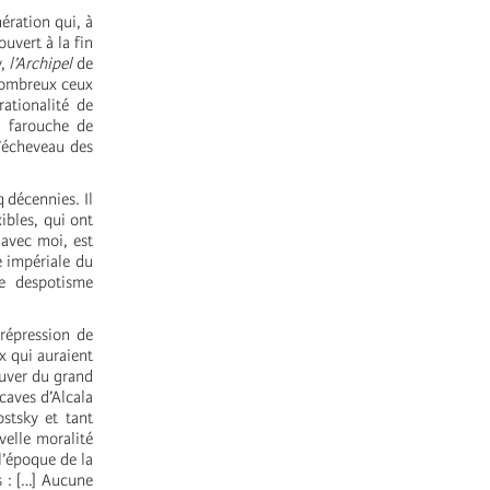
nération qui, à
uvert à la fin
v,
l’Archipel
de
 nombreux ceux
rationalité de
é farouche de
l’écheveau des
 décennies. Il
ibles, qui ont
 avec moi, est
e impériale du
e despotisme
 répression de
x qui auraient
auver du grand
caves d’Alcala
stsky et tant
velle moralité
l’époque de la
s : […] Aucune