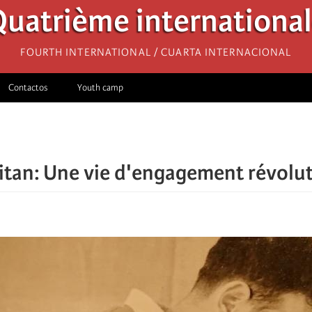
uatrième internationa
Fourth International / Cuarta Internacional
Contactos
Youth camp
itan: Une vie d'engagement révoluti