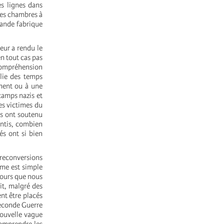
es lignes dans
des chambres à
grande fabrique
eur a rendu le
n tout cas pas
 compréhension
olie des temps
iment ou à une
camps nazis et
es victimes du
ils ont soutenu
entis, combien
és ont si bien
reconversions
mme est simple
 cours que nous
it, malgré des
nt être placés
Seconde Guerre
nouvelle vague