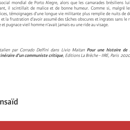
cial mondial de Porto Alegre, alors que les camarades brésiliens lui
, il scintillait de malice et de bonne humeur. Comme si, malgré l
rices, témoignages d’une longue vie militante plus remplie de nuits de d
 et la frustration d’avoir assumé des tâches obscures et ingrates sans le 
e et pugnace vieil homme n’avait jamais eu une ride au visage.
'italien par Corrado Delfini dans Livio Maitan
Pour une histoire de 
itinéraire d'un communiste critique
, Editions La Brèche - IIRE, Paris 2020
ensaïd