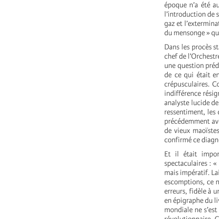
époque n’a été au
l’introduction de
gaz et l’extermina
du mensonge » qu’
Dans les procès st
chef de l’Orchestr
une question préd
de ce qui était e
crépusculaires. C
indifférence résig
analyste lucide de
ressentiment, les 
précédemment avec
de vieux maoïstes
confirmé ce diagn
Et il était impo
spectaculaires : 
mais impératif. La
escomptions, ce n’
erreurs, fidèle à 
en épigraphe du l
mondiale ne s’est