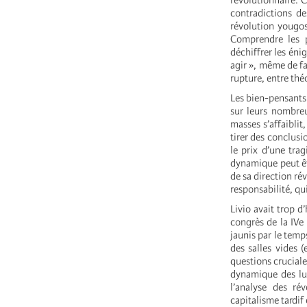
révolutionnaire. 
contradictions de
révolution yougos
Comprendre les p
déchiffrer les éni
agir », même de fa
rupture, entre théo
Les bien-pensants 
sur leurs nombreu
masses s’affaiblit
tirer des conclusi
le prix d’une trag
dynamique peut êtr
de sa direction ré
responsabilité, qu
Livio avait trop 
congrès de la IVe
jaunis par le temp
des salles vides 
questions cruciale
dynamique des lut
l’analyse des ré
capitalisme tardif 