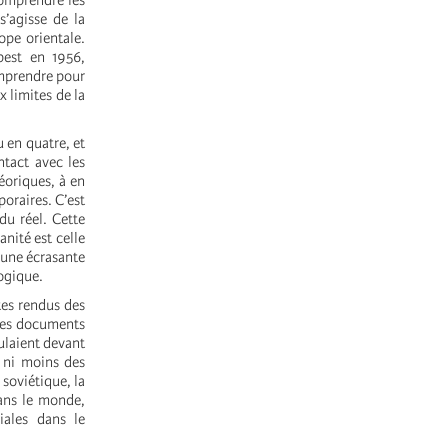
Comprendre les
s’agisse de la
ope orientale.
pest en 1956,
omprendre pour
 limites de la
 en quatre, et
ntact avec les
héoriques, à en
poraires. C’est
du réel. Cette
nité est celle
’une écrasante
logique.
tes rendus des
 les documents
oulaient devant
s ni moins des
 soviétique, la
dans le monde,
iales dans le