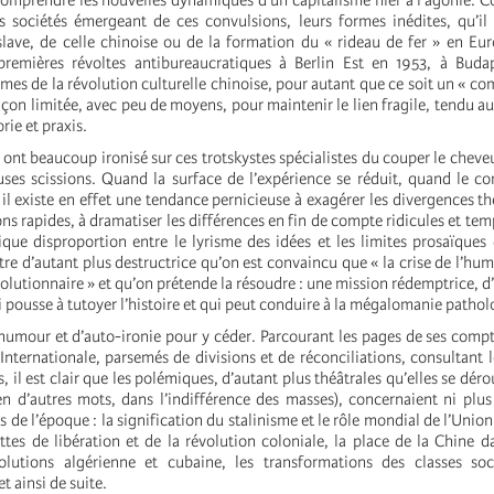
Comprendre les nouvelles dynamiques d’un capitalisme hier à l’agonie. 
s sociétés émergeant de ces convulsions, leurs formes inédites, qu’il 
lave, de celle chinoise ou de la formation du « rideau de fer » en Eur
remières révoltes antibureaucratiques à Berlin Est en 1953, à Buda
gmes de la révolution culturelle chinoise, pour autant que ce soit un « c
çon limitée, avec peu de moyens, pour maintenir le lien fragile, tendu aux
rie et praxis.
ont beaucoup ironisé sur ces trotskystes spécialistes du couper le cheveu
ses scissions. Quand la surface de l’expérience se réduit, quand le co
, il existe en effet une tendance pernicieuse à exagérer les divergences t
ons rapides, à dramatiser les différences en fin de compte ridicules et tem
ique disproportion entre le lyrisme des idées et les limites prosaïques 
e d’autant plus destructrice qu’on est convaincu que « la crise de l’huma
volutionnaire » et qu’on prétende la résoudre : une mission rédemptrice, d
i pousse à tutoyer l’histoire et qui peut conduire à la mégalomanie patho
d’humour et d’auto-ironie pour y céder. Parcourant les pages de ses comp
 Internationale, parsemés de divisions et de réconciliations, consultant
s, il est clair que les polémiques, d’autant plus théâtrales qu’elles se dér
(en d’autres mots, dans l’indifférence des masses), concernaient ni plu
s de l’époque : la signification du stalinisme et le rôle mondial de l’Union
tes de libération et de la révolution coloniale, la place de la Chine 
volutions algérienne et cubaine, les transformations des classes soc
et ainsi de suite.