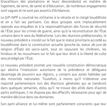
(travailleurs des plantations et leurs descendants) en matière de
logement, de terre, de santé et d’éducation ; de nombreux engagements
sont vagues et ne sont pas assortis d’échéances.
Le JVP-NPP a courtisé les militaires à la retraite et le clergé bouddhiste
et en a fait ses partisans. Ces deux groupes sont implacablement
opposés aux enquêtes et à la responsabilisation des forces de sécurité
de l’État pour les crimes de guerre, ainsi qu’à la reconstitution de l’État
unitaire dans le sens du fédéralisme. Lors des réunions préélectorales, le
nouveau président a insisté sur le fait que le statut prioritaire accordé au
bouddhisme dans la constitution actuelle (proche du statut
de jure
de
religion d’État) est sacro-saint, tout en rassurant les chrétiens, les
hindous et les musulmans sur le fait que leur droit à la liberté de culte
sera protégé par l’État.
Le nouveau président promet une nouvelle constitution démocratique
qui abolira l’institution autoritaire de la présidence et déléguera
davantage de pouvoirs aux régions, y compris aux zones habitées par
des minorités nationales. Toutefois, à moins qu’il n’obtienne une
majorité parlementaire lors des élections générales qui se tiendront
dans quelques semaines, et/ou qu’il ne trouve des alliés dans d’autres
partis politiques, il ne dispose pas des effectifs nécessaires pour agir de
manière décisive dans ces domaines.
Son parti-alliance et lui-même sont parfaitement conscients que leur