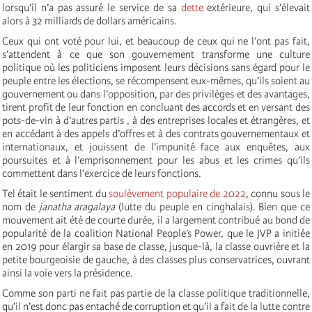
lorsqu’il n’a pas assuré le service de sa
dette
extérieure, qui s’élevait
alors à 32 milliards de dollars américains.
Ceux qui ont voté pour lui, et beaucoup de ceux qui ne l’ont pas fait,
s’attendent à ce que son gouvernement transforme une culture
politique où les politiciens imposent leurs décisions sans égard pour le
peuple entre les élections, se récompensent eux-mêmes, qu’ils soient au
gouvernement ou dans l’opposition, par des privilèges et des avantages,
tirent profit de leur fonction en concluant des accords et en versant des
pots-de-vin à d’autres partis , à des entreprises locales et étrangères, et
en accédant à des appels d’offres et à des contrats gouvernementaux et
internationaux, et jouissent de l’impunité face aux enquêtes, aux
poursuites et à l’emprisonnement pour les abus et les crimes qu’ils
commettent dans l’exercice de leurs fonctions.
Tel était le sentiment du
soulèvement populaire de 2022
, connu sous le
nom de
janatha aragalaya
(lutte du peuple en cinghalais). Bien que ce
mouvement ait été de courte durée, il a largement contribué au bond de
popularité de la coalition National People’s Power, que le JVP a initiée
en 2019 pour élargir sa base de classe, jusque-là, la classe ouvrière et la
petite bourgeoisie de gauche, à des classes plus conservatrices, ouvrant
ainsi la voie vers la présidence.
Comme son parti ne fait pas partie de la classe politique traditionnelle,
qu’il n’est donc pas entaché de corruption et qu’il a fait de la lutte contre