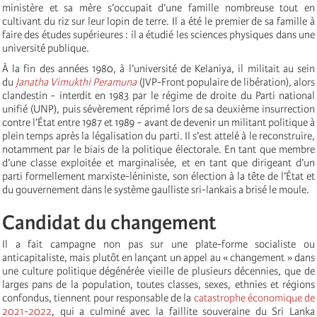
ministère et sa mère s’occupait d’une famille nombreuse tout en
cultivant du riz sur leur lopin de terre. Il a été le premier de sa famille à
faire des études supérieures : il a étudié les sciences physiques dans une
université publique.
À la fin des années 1980, à l’université de Kelaniya, il militait au sein
du
Janatha Vimukthi Peramuna
(JVP-Front populaire de libération), alors
clandestin - interdit en 1983 par le régime de droite du Parti national
unifié (UNP), puis sévèrement réprimé lors de sa deuxième insurrection
contre l’État entre 1987 et 1989 - avant de devenir un militant politique à
plein temps après la légalisation du parti. Il s’est attelé à le reconstruire,
notamment par le biais de la politique électorale. En tant que membre
d’une classe exploitée et marginalisée, et en tant que dirigeant d’un
parti formellement marxiste-léniniste, son élection à la tête de l’État et
du gouvernement dans le système gaulliste sri-lankais a brisé le moule.
Candidat du changement
Il a fait campagne non pas sur une plate-forme socialiste ou
anticapitaliste, mais plutôt en lançant un appel au « changement » dans
une culture politique dégénérée vieille de plusieurs décennies, que de
larges pans de la population, toutes classes, sexes, ethnies et régions
confondus, tiennent pour responsable de la
catastrophe économique de
2021-2022
, qui a culminé avec la faillite souveraine du Sri Lanka