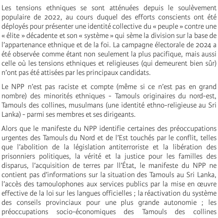
Les tensions ethniques se sont atténuées depuis le soulèvement
populaire de 2022, au cours duquel des efforts conscients ont été
déployés pour présenter une identité collective du « peuple » contre une
« élite » décadente et son « système » qui sème la division sur la base de
l’appartenance ethnique et de la foi. La campagne électorale de 2024 a
été observée comme étant non seulement la plus pacifique, mais aussi
celle où les tensions ethniques et religieuses (qui demeurent bien sûr)
n’ont pas été attisées par les principaux candidats.
Le NPP n’est pas raciste et compte (même si ce n’est pas en grand
nombre) des minorités ethniques - Tamouls originaires du nord-est,
Tamouls des collines, musulmans (une identité ethno-religieuse au Sri
Lanka) - parmi ses membres et ses dirigeants.
Alors que le manifeste du NPP identifie certaines des préoccupations
urgentes des Tamouls du Nord et de l’Est touchés par le conflit, telles
que l’abolition de la législation antiterroriste et la libération des
prisonniers politiques, la vérité et la justice pour les familles des
disparus, l’acquisition de terres par ll’État, le manifeste du NPP ne
contient pas d’informations sur la situation des Tamouls au Sri Lanka,
l’accès des tamoulophones aux services publics par la mise en œuvre
effective de la loi sur les langues officielles ; la réactivation du système
des conseils provinciaux pour une plus grande autonomie ; les
préoccupations socio-économiques des Tamouls des collines