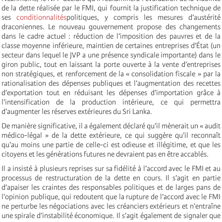
de la dette réalisée par le FMI, qui fournit la justification technique de
ses
conditionnalités
politiques, y compris les mesures d’austérité
draconiennes. Le nouveau gouvernement propose des changements
dans le cadre actuel : réduction de l’imposition des pauvres et de la
classe moyenne inférieure, maintien de certaines entreprises d’État (un
secteur dans lequel le JVP a une présence syndicale importante) dans le
giron public, tout en laissant la porte ouverte à la vente d’entreprises
non stratégiques, et renforcement de la « consolidation fiscale » par la
rationalisation des dépenses publiques et l’augmentation des recettes
d’exportation tout en réduisant les dépenses d’importation grâce à
l’intensification de la production intérieure, ce qui permettra
d’augmenter les réserves extérieures du Sri Lanka.
De manière significative, il a également déclaré qu’il mènerait un « audit
médico-légal » de la dette extérieure, ce qui suggère qu’il reconnaît
qu’au moins une partie de celle-ci est odieuse et illégitime, et que les
citoyens et les générations futures ne devraient pas en être accablés.
Il a insisté à plusieurs reprises sur sa fidélité à l’accord avec le FMI et au
processus de restructuration de la dette en cours. Il s’agit en partie
d’apaiser les craintes des responsables politiques et de larges pans de
l’opinion publique, qui redoutent que la rupture de l’accord avec le FMI
ne perturbe les négociations avec les créanciers extérieurs et n’entraîne
une spirale d’instabilité économique. Il s’agit également de signaler que