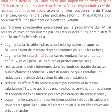
total de la dette du Sri Lanka serait plus important en 2027 qu’il ne
l’était en 2023 ; et le service de la dette extérieure engloutirait 30 % des
recettes publiques en 2027
, selon un ancien fonctionnaire du Trésor
américain, ce qui rendrait plus probable, selon lui, l’inévitabilité d’un
nouveau défaut de paiement de la dette souveraine.
Les réformes structurelles préconisées par le programme du FMI et
soutenues avec enthousiasme par les acteurs politiques, administratifs
et de la société civile visent à
augmenter la fiscalité indirecte, qui est régressive puisque les
pauvres paient de manière disproportionnée plus que les riches ;
augmenter les
taux d’intérêt
bancaires, rendant l’emprunt plus
coûteux, ce qui pénalise les micro et petites entreprises ;
restructurer la dette intérieure, dont les fonds de retraite du secteur
public étaient les principaux investisseurs, ce qui a entraîné une
réduction drastique de la valeur finale des prestations ;
réduire les effectifs du secteur public pour diminuer la masse
salariale de l’État, ce qui érode encore plus les services publics et crée
des opportunités de marché pour les prestataires du secteur privé ;
supprimer les subventions sur les biens publics tels que le carburant
pour le transport, la cuisine et l’électricité en laissant libre cours aux
prix du marché ;