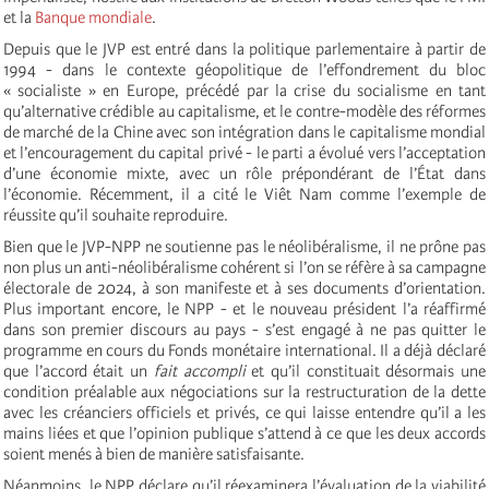
et la
Banque mondiale
.
Depuis que le JVP est entré dans la politique parlementaire à partir de
1994 - dans le contexte géopolitique de l’effondrement du bloc
« socialiste » en Europe, précédé par la crise du socialisme en tant
qu’alternative crédible au capitalisme, et le contre-modèle des réformes
de marché de la Chine avec son intégration dans le capitalisme mondial
et l’encouragement du capital privé - le parti a évolué vers l’acceptation
d’une économie mixte, avec un rôle prépondérant de l’État dans
l’économie. Récemment, il a cité le Viêt Nam comme l’exemple de
réussite qu’il souhaite reproduire.
Bien que le JVP-NPP ne soutienne pas le néolibéralisme, il ne prône pas
non plus un anti-néolibéralisme cohérent si l’on se réfère à sa campagne
électorale de 2024, à son manifeste et à ses documents d’orientation.
Plus important encore, le NPP - et le nouveau président l’a réaffirmé
dans son premier discours au pays - s’est engagé à ne pas quitter le
programme en cours du Fonds monétaire international. Il a déjà déclaré
que l’accord était un
fait accompli
et qu’il constituait désormais une
condition préalable aux négociations sur la restructuration de la dette
avec les créanciers officiels et privés, ce qui laisse entendre qu’il a les
mains liées et que l’opinion publique s’attend à ce que les deux accords
soient menés à bien de manière satisfaisante.
Néanmoins, le NPP déclare qu’il réexaminera l’évaluation de la viabilité