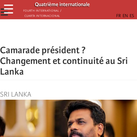
Passar
Quatrième internationale
☰
para
☰
Fourth International /
Cuarta Internacional
o
conteúdo
principal
Camarade président ?
Changement et continuité au Sri
Lanka
SRI LANKA