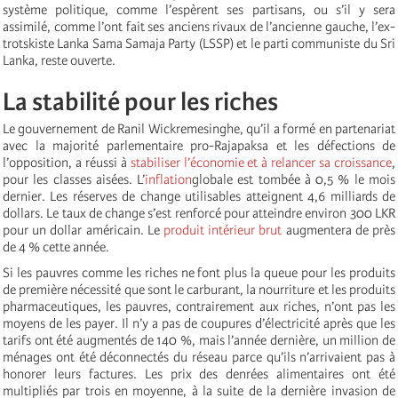
système politique, comme l’espèrent ses partisans, ou s’il y sera
assimilé, comme l’ont fait ses anciens rivaux de l’ancienne gauche, l’ex-
trotskiste Lanka Sama Samaja Party (LSSP) et le parti communiste du Sri
Lanka, reste ouverte.
La stabilité pour les riches
Le gouvernement de Ranil Wickremesinghe, qu’il a formé en partenariat
avec la majorité parlementaire pro-Rajapaksa et les défections de
l’opposition, a réussi à
stabiliser l’économie et à relancer sa croissance
,
pour les classes aisées. L’
inflation
globale est tombée à 0,5 % le mois
dernier. Les réserves de change utilisables atteignent 4,6 milliards de
dollars. Le taux de change s’est renforcé pour atteindre environ 300 LKR
pour un dollar américain. Le
produit intérieur brut
augmentera de près
de 4 % cette année.
Si les pauvres comme les riches ne font plus la queue pour les produits
de première nécessité que sont le carburant, la nourriture et les produits
pharmaceutiques, les pauvres, contrairement aux riches, n’ont pas les
moyens de les payer. Il n’y a pas de coupures d’électricité après que les
tarifs ont été augmentés de 140 %, mais l’année dernière, un million de
ménages ont été déconnectés du réseau parce qu’ils n’arrivaient pas à
honorer leurs factures. Les prix des denrées alimentaires ont été
multipliés par trois en moyenne, à la suite de la dernière invasion de