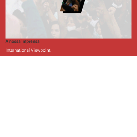
A nossa imprensa
International Viewpoint
Punto de vista internacional
Inprecor
Facebook
Twitter
A Internacional
Último Congresso da Internacional
Declarações do Comité Executivo
Instituto de Formação (IIRE)
Jovens
Autores