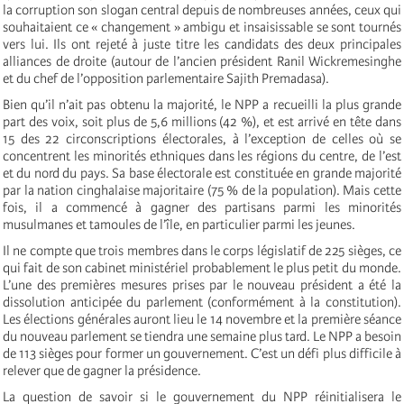
la corruption son slogan central depuis de nombreuses années, ceux qui
souhaitaient ce « changement » ambigu et insaisissable se sont tournés
vers lui. Ils ont rejeté à juste titre les candidats des deux principales
alliances de droite (autour de l’ancien président Ranil Wickremesinghe
et du chef de l’opposition parlementaire Sajith Premadasa).
Bien qu’il n’ait pas obtenu la majorité, le NPP a recueilli la plus grande
part des voix, soit plus de 5,6 millions (42 %), et est arrivé en tête dans
15 des 22 circonscriptions électorales, à l’exception de celles où se
concentrent les minorités ethniques dans les régions du centre, de l’est
et du nord du pays. Sa base électorale est constituée en grande majorité
par la nation cinghalaise majoritaire (75 % de la population). Mais cette
fois, il a commencé à gagner des partisans parmi les minorités
musulmanes et tamoules de l’île, en particulier parmi les jeunes.
Il ne compte que trois membres dans le corps législatif de 225 sièges, ce
qui fait de son cabinet ministériel probablement le plus petit du monde.
L’une des premières mesures prises par le nouveau président a été la
dissolution anticipée du parlement (conformément à la constitution).
Les élections générales auront lieu le 14 novembre et la première séance
du nouveau parlement se tiendra une semaine plus tard. Le NPP a besoin
de 113 sièges pour former un gouvernement. C’est un défi plus difficile à
relever que de gagner la présidence.
La question de savoir si le gouvernement du NPP réinitialisera le