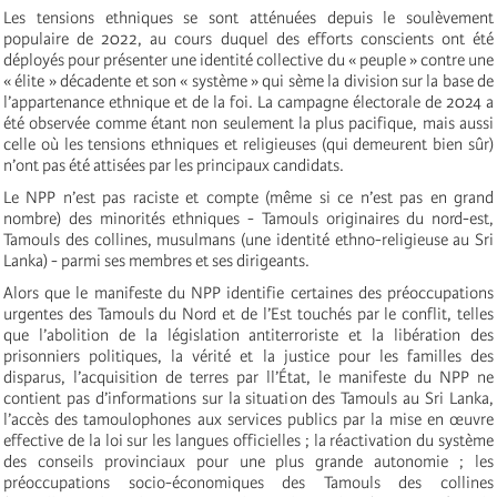
Les tensions ethniques se sont atténuées depuis le soulèvement
populaire de 2022, au cours duquel des efforts conscients ont été
déployés pour présenter une identité collective du « peuple » contre une
« élite » décadente et son « système » qui sème la division sur la base de
l’appartenance ethnique et de la foi. La campagne électorale de 2024 a
été observée comme étant non seulement la plus pacifique, mais aussi
celle où les tensions ethniques et religieuses (qui demeurent bien sûr)
n’ont pas été attisées par les principaux candidats.
Le NPP n’est pas raciste et compte (même si ce n’est pas en grand
nombre) des minorités ethniques - Tamouls originaires du nord-est,
Tamouls des collines, musulmans (une identité ethno-religieuse au Sri
Lanka) - parmi ses membres et ses dirigeants.
Alors que le manifeste du NPP identifie certaines des préoccupations
urgentes des Tamouls du Nord et de l’Est touchés par le conflit, telles
que l’abolition de la législation antiterroriste et la libération des
prisonniers politiques, la vérité et la justice pour les familles des
disparus, l’acquisition de terres par ll’État, le manifeste du NPP ne
contient pas d’informations sur la situation des Tamouls au Sri Lanka,
l’accès des tamoulophones aux services publics par la mise en œuvre
effective de la loi sur les langues officielles ; la réactivation du système
des conseils provinciaux pour une plus grande autonomie ; les
préoccupations socio-économiques des Tamouls des collines