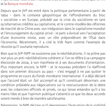
et la
Banque mondiale
.
Depuis que le JVP est entré dans la politique parlementaire à partir de
1994 - dans le contexte géopolitique de l’effondrement du bloc
« socialiste » en Europe, précédé par la crise du socialisme en tant
qu’alternative crédible au capitalisme, et le contre-modèle des réformes
de marché de la Chine avec son intégration dans le capitalisme mondial
et l’encouragement du capital privé - le parti a évolué vers l’acceptation
d’une économie mixte, avec un rôle prépondérant de l’État dans
l’économie. Récemment, il a cité le Viêt Nam comme l’exemple de
réussite qu’il souhaite reproduire.
Bien que le JVP-NPP ne soutienne pas le néolibéralisme, il ne prône pas
non plus un anti-néolibéralisme cohérent si l’on se réfère à sa campagne
électorale de 2024, à son manifeste et à ses documents d’orientation.
Plus important encore, le NPP - et le nouveau président l’a réaffirmé
dans son premier discours au pays - s’est engagé à ne pas quitter le
programme en cours du Fonds monétaire international. Il a déjà déclaré
que l’accord était un
fait accompli
et qu’il constituait désormais une
condition préalable aux négociations sur la restructuration de la dette
avec les créanciers officiels et privés, ce qui laisse entendre qu’il a les
mains liées et que l’opinion publique s’attend à ce que les deux accords
soient menés à bien de manière satisfaisante.
Néanmoins, le NPP déclare qu’il réexaminera l’évaluation de la viabilité