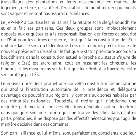
(travailleurs des plantations et leurs descendants) en matière de
logement, de terre, de santé et d’éducation ; de nombreux engagements
sont vagues et ne sont pas assortis d’échéances.
Le JVP-NPP a courtisé les militaires à la retraite et le clergé bouddhiste
et en a fait ses partisans. Ces deux groupes sont implacablement
opposés aux enquêtes et à la responsabilisation des forces de sécurité
de l’État pour les crimes de guerre, ainsi qu’à la reconstitution de l’État
unitaire dans le sens du fédéralisme. Lors des réunions préélectorales, le
nouveau président a insisté sur le fait que le statut prioritaire accordé au
bouddhisme dans la constitution actuelle (proche du statut
de jure
de
religion d’État) est sacro-saint, tout en rassurant les chrétiens, les
hindous et les musulmans sur le fait que leur droit à la liberté de culte
sera protégé par l’État.
Le nouveau président promet une nouvelle constitution démocratique
qui abolira l’institution autoritaire de la présidence et déléguera
davantage de pouvoirs aux régions, y compris aux zones habitées par
des minorités nationales. Toutefois, à moins qu’il n’obtienne une
majorité parlementaire lors des élections générales qui se tiendront
dans quelques semaines, et/ou qu’il ne trouve des alliés dans d’autres
partis politiques, il ne dispose pas des effectifs nécessaires pour agir de
manière décisive dans ces domaines.
Son parti-alliance et lui-même sont parfaitement conscients que leur