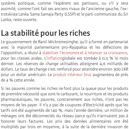
système politique, comme l’espèrent ses partisans, ou s’il y sera
assimilé, comme l’ont fait ses anciens rivaux de l’ancienne gauche, l’ex-
trotskiste Lanka Sama Samaja Party (LSSP) et le parti communiste du Sri
Lanka, reste ouverte.
La stabilité pour les riches
Le gouvernement de Ranil Wickremesinghe, qu’il a formé en partenariat
avec la majorité parlementaire pro-Rajapaksa et les défections de
l’opposition, a réussi à
stabiliser l’économie et à relancer sa croissance
,
pour les classes aisées. L’
inflation
globale est tombée à 0,5 % le mois
dernier. Les réserves de change utilisables atteignent 4,6 milliards de
dollars. Le taux de change s’est renforcé pour atteindre environ 300 LKR
pour un dollar américain. Le
produit intérieur brut
augmentera de près
de 4 % cette année.
Si les pauvres comme les riches ne font plus la queue pour les produits
de première nécessité que sont le carburant, la nourriture et les produits
pharmaceutiques, les pauvres, contrairement aux riches, n’ont pas les
moyens de les payer. Il n’y a pas de coupures d’électricité après que les
tarifs ont été augmentés de 140 %, mais l’année dernière, un million de
ménages ont été déconnectés du réseau parce qu’ils n’arrivaient pas à
honorer leurs factures. Les prix des denrées alimentaires ont été
multipliés par trois en moyenne, à la suite de la dernière invasion de