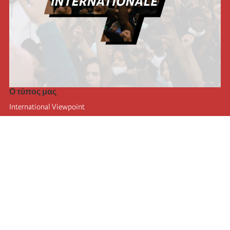
Ο τύπος μας
International Viewpoint
Punto de vista internacional
Inprecor
Facebook
Twitter
Η Διεθνής
Τελευταίο συνέδριο της Διεθνούς
Ανακοινώσεις του Εκτελεστικού Γραφείου
Μορφωτικό Ίδρυμα (IIRE)