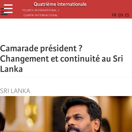
Παράκαμψη
Quatrième internationale
☰
προς
☰
Fourth International /
Cuarta Internacional
το
κυρίως
περιεχόμενο
Camarade président ?
Changement et continuité au Sri
Lanka
SRI LANKA