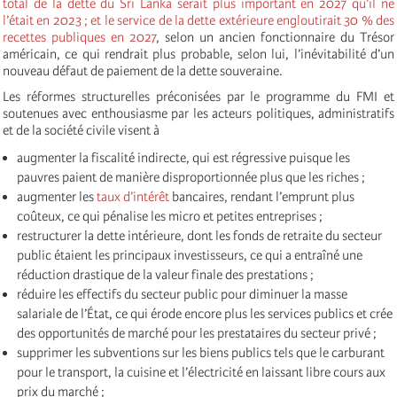
total de la dette du Sri Lanka serait plus important en 2027 qu’il ne
l’était en 2023 ; et le service de la dette extérieure engloutirait 30 % des
recettes publiques en 2027
, selon un ancien fonctionnaire du Trésor
américain, ce qui rendrait plus probable, selon lui, l’inévitabilité d’un
nouveau défaut de paiement de la dette souveraine.
Les réformes structurelles préconisées par le programme du FMI et
soutenues avec enthousiasme par les acteurs politiques, administratifs
et de la société civile visent à
augmenter la fiscalité indirecte, qui est régressive puisque les
pauvres paient de manière disproportionnée plus que les riches ;
augmenter les
taux d’intérêt
bancaires, rendant l’emprunt plus
coûteux, ce qui pénalise les micro et petites entreprises ;
restructurer la dette intérieure, dont les fonds de retraite du secteur
public étaient les principaux investisseurs, ce qui a entraîné une
réduction drastique de la valeur finale des prestations ;
réduire les effectifs du secteur public pour diminuer la masse
salariale de l’État, ce qui érode encore plus les services publics et crée
des opportunités de marché pour les prestataires du secteur privé ;
supprimer les subventions sur les biens publics tels que le carburant
pour le transport, la cuisine et l’électricité en laissant libre cours aux
prix du marché ;