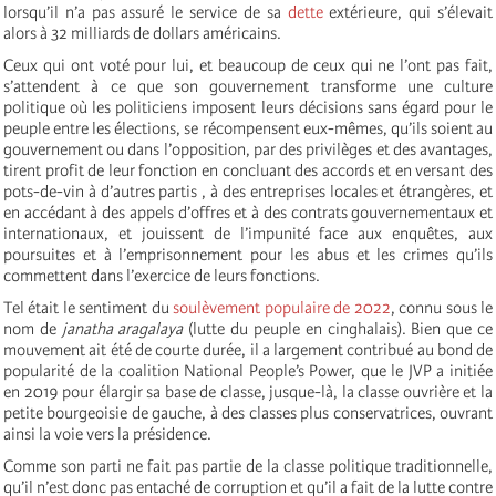
lorsqu’il n’a pas assuré le service de sa
dette
extérieure, qui s’élevait
alors à 32 milliards de dollars américains.
Ceux qui ont voté pour lui, et beaucoup de ceux qui ne l’ont pas fait,
s’attendent à ce que son gouvernement transforme une culture
politique où les politiciens imposent leurs décisions sans égard pour le
peuple entre les élections, se récompensent eux-mêmes, qu’ils soient au
gouvernement ou dans l’opposition, par des privilèges et des avantages,
tirent profit de leur fonction en concluant des accords et en versant des
pots-de-vin à d’autres partis , à des entreprises locales et étrangères, et
en accédant à des appels d’offres et à des contrats gouvernementaux et
internationaux, et jouissent de l’impunité face aux enquêtes, aux
poursuites et à l’emprisonnement pour les abus et les crimes qu’ils
commettent dans l’exercice de leurs fonctions.
Tel était le sentiment du
soulèvement populaire de 2022
, connu sous le
nom de
janatha aragalaya
(lutte du peuple en cinghalais). Bien que ce
mouvement ait été de courte durée, il a largement contribué au bond de
popularité de la coalition National People’s Power, que le JVP a initiée
en 2019 pour élargir sa base de classe, jusque-là, la classe ouvrière et la
petite bourgeoisie de gauche, à des classes plus conservatrices, ouvrant
ainsi la voie vers la présidence.
Comme son parti ne fait pas partie de la classe politique traditionnelle,
qu’il n’est donc pas entaché de corruption et qu’il a fait de la lutte contre