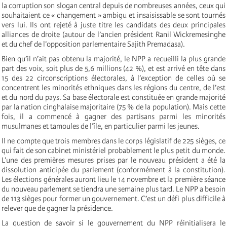
la corruption son slogan central depuis de nombreuses années, ceux qui
souhaitaient ce « changement » ambigu et insaisissable se sont tournés
vers lui. Ils ont rejeté à juste titre les candidats des deux principales
alliances de droite (autour de l’ancien président Ranil Wickremesinghe
et du chef de l’opposition parlementaire Sajith Premadasa).
Bien qu’il n’ait pas obtenu la majorité, le NPP a recueilli la plus grande
part des voix, soit plus de 5,6 millions (42 %), et est arrivé en tête dans
15 des 22 circonscriptions électorales, à l’exception de celles où se
concentrent les minorités ethniques dans les régions du centre, de l’est
et du nord du pays. Sa base électorale est constituée en grande majorité
par la nation cinghalaise majoritaire (75 % de la population). Mais cette
fois, il a commencé à gagner des partisans parmi les minorités
musulmanes et tamoules de l’île, en particulier parmi les jeunes.
Il ne compte que trois membres dans le corps législatif de 225 sièges, ce
qui fait de son cabinet ministériel probablement le plus petit du monde.
L’une des premières mesures prises par le nouveau président a été la
dissolution anticipée du parlement (conformément à la constitution).
Les élections générales auront lieu le 14 novembre et la première séance
du nouveau parlement se tiendra une semaine plus tard. Le NPP a besoin
de 113 sièges pour former un gouvernement. C’est un défi plus difficile à
relever que de gagner la présidence.
La question de savoir si le gouvernement du NPP réinitialisera le