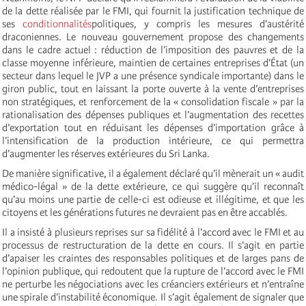
de la dette réalisée par le FMI, qui fournit la justification technique de
ses
conditionnalités
politiques, y compris les mesures d’austérité
draconiennes. Le nouveau gouvernement propose des changements
dans le cadre actuel : réduction de l’imposition des pauvres et de la
classe moyenne inférieure, maintien de certaines entreprises d’État (un
secteur dans lequel le JVP a une présence syndicale importante) dans le
giron public, tout en laissant la porte ouverte à la vente d’entreprises
non stratégiques, et renforcement de la « consolidation fiscale » par la
rationalisation des dépenses publiques et l’augmentation des recettes
d’exportation tout en réduisant les dépenses d’importation grâce à
l’intensification de la production intérieure, ce qui permettra
d’augmenter les réserves extérieures du Sri Lanka.
De manière significative, il a également déclaré qu’il mènerait un « audit
médico-légal » de la dette extérieure, ce qui suggère qu’il reconnaît
qu’au moins une partie de celle-ci est odieuse et illégitime, et que les
citoyens et les générations futures ne devraient pas en être accablés.
Il a insisté à plusieurs reprises sur sa fidélité à l’accord avec le FMI et au
processus de restructuration de la dette en cours. Il s’agit en partie
d’apaiser les craintes des responsables politiques et de larges pans de
l’opinion publique, qui redoutent que la rupture de l’accord avec le FMI
ne perturbe les négociations avec les créanciers extérieurs et n’entraîne
une spirale d’instabilité économique. Il s’agit également de signaler que