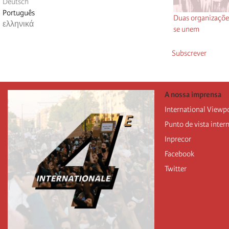
Deutsch
Português
Duas organizações
ελληνικά
se unem
Subscrever
A nossa imprensa
International Viewp
Punto de vista inter
Inprecor
Facebook
Twitter