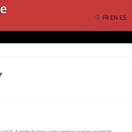
le
oisa”. A repetição torna a ideia opressiva e exige um sentido