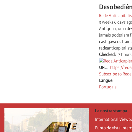
Desobediênc
Rede Anticapitalis
3 weeks 6 days ag
Antígona, uma des
jamais poderiam fi
castigava os traid
redeanticapitalist
Checked
7 hours
URL
https://rede
Subscribe to Rede 
Langue
Portugais
La nostra stampa
International Viewp
Punto de vista inter