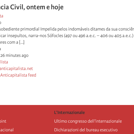
ia Civil, ontem e hoje
ta
o
obediente primordial Impelida pelos indomáveis ditames da sua consciênc
car insepultos, narra-nos Sófocles (497 ou 496 a.e.c. – 406 ou 405 a.e.c.
ores com a […]
a
 26 minutes ago
anticapitalista.net
Anticapitalista feed
L’Internazionale
oint
Ultimo congresso dell'internazionale
nacional
Dichiarazioni del bureau esecutivo