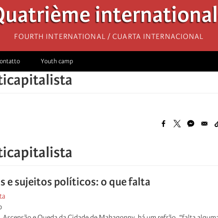
uatrième internationa
Fourth International / Cuarta Internacional
ontatto
Youth camp
icapitalista
icapitalista
e sujeitos políticos: o que falta
ta
o
, Ascensão e Queda da Cidade de Mahagonny, há um refrão, “falta alguma c