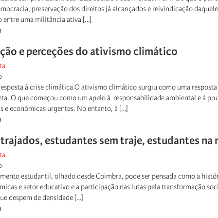
ocracia, preservação dos direitos já alcançados e reivindicação daquel
 entre uma militância ativa […]
a
ão e perceções do ativismo climático
ta
o
esposta à crise climática O ativismo climático surgiu como uma resposta 
eta. O que começou como um apelo à responsabilidade ambiental e à pru
s e económicas urgentes. No entanto, à […]
a
trajados, estudantes sem traje, estudantes na 
ta
o
imento estudantil, olhado desde Coimbra, pode ser pensada como a históri
micas e setor educativo e a participação nas lutas pela transformação soc
que despem de densidade […]
a