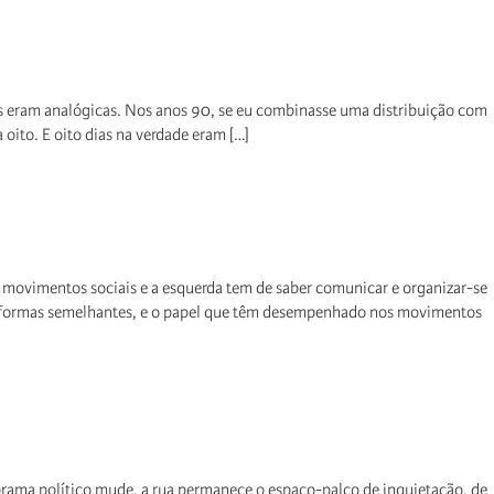
 eram analógicas. Nos anos 90, se eu combinasse uma distribuição com
 oito. E oito dias na verdade eram […]
os movimentos sociais e a esquerda tem de saber comunicar e organizar-se
lataformas semelhantes, e o papel que têm desempenhado nos movimentos
norama político mude, a rua permanece o espaço-palco de inquietação, de