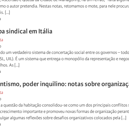
o o autor pretendia. Nestas notas, retomamos o mote, para nele procurar 
s. […]
a
a sindical em Itália
ta
o
uido um verdadeiro sistema de concertação social entre os governos – tod
ISL, UIL). É um sistema que entrega o monopólio da representação e negoc
lhos. As […]
a
entismo, poder inquilino: notas sobre organizaç
ta
o
 a questão da habitação consolidou-se como um dos principais conflitos 
rescimento importante e promoveu novas formas de organização perante o
ulgar algumas reflexões sobre desafios organizativos colocados pela […]
a