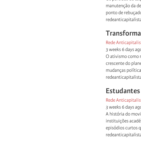
manutenção da dem
ponto de rebuçado
redeanticapitalist
Transformaç
Rede Anticapitalis
3 weeks 6 days ag
O ativismo como r
crescente do plan
mudanças política
redeanticapitalist
Estudantes 
Rede Anticapitalis
3 weeks 6 days ag
A história do mov
instituições acadé
episódios curtos 
redeanticapitalist