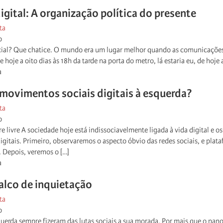
digital: A organização política do presente
ta
o
ial? Que chatice. O mundo era um lugar melhor quando as comunicações
hoje a oito dias às 18h da tarde na porta do metro, lá estaria eu, de hoje a
a
movimentos sociais digitais à esquerda?
ta
o
e livre A sociedade hoje está indissociavelmente ligada à vida digital e 
igitais. Primeiro, observaremos o aspecto óbvio das redes sociais, e p
. Depois, veremos o […]
a
alco de inquietação
ta
o
querda sempre fizeram das lutas sociais a sua morada. Por mais que o pa