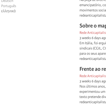
Deutsch
emancipatório, com
Português
movimentos sociai
ελληνικά
redeanticapitalist
Sobre o map
Rede Anticapitalis
3 weeks 6 days ag
Em Itália, foi erg
sindicais (CGIL, C
para os seus apare
redeanticapitalist
Frente ao r
Rede Anticapitalis
3 weeks 6 days ag
Nos últimos anos,
experimentou um c
texto pretende div
redeanticapitalist